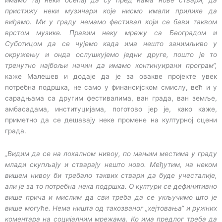
имамо тај неки осећај да су пред нама нове ствари, да
пристижу неки музичари које нисмо имали прилике да
виђамо. Ми у граду немамо фестивал који се бави таквом
врстом музике. Правим неку мрежу са Београдом и
Суботицом да се чујемо када има нешто занимљиво у
окружењу и онда ослушкујемо једни друге, пошто је то
тренутно најбољи начин да имамо континуирани програм“,
каже Малешев и додаје да је за овакве пројекте увек
потребна подршка, не само у финансијском смислу, већ и у
сарадњама са другим фестивалима, ван града, ван земље,
амбасадама, институцијама, поготово јер је, како каже,
приметно да се дешавају неке промене на културној сцени
града.
„Видим да се на локалном нивоу, по мањим местима у граду
млади скупљају и стварају нешто ново. Међутим, на неком
вишем нивоу би требало таквих ствари да буде учесталије,
али је за то потребна нека подршка. О култури се дефинитивно
више прича и мислим да сви треба да се укључимо што је
више могуће. Нема ништа од такозваног „хејтовања“ и ружних
коментара на социјалним мрежама. Ко има предлог треба да