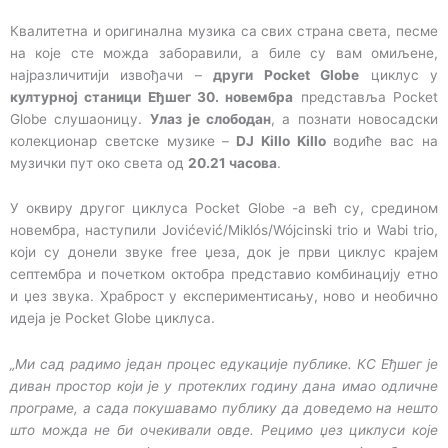
Квалитетна и оригинална музика са свих страна света, песме
на које сте можда заборавили, а биле су вам омиљене,
најразличитији извођачи –
други Pocket Globe
циклус у
културној станици Еђшег 30. новембра
представља Pocket
Globe слушаоницу.
Улаз је слободан
, а познати новосадски
колекционар светске музике –
DJ Killo Killo
водиће вас на
музички пут око света од
20.21 часова
.
У оквиру другог циклуса Pocket Globe -а већ су, средином
новембра, наступили Jovićević/Miklós/Wójcinski trio и Wabi trio,
који су донели звуке free џеза, док је први циклус крајем
септембра и почетком октобра представио комбинацију етно
и џез звука. Храброст у експериментисању, ново и необично
идеја је Pocket Globe циклуса.
„Ми сад радимо један процес едукације публике. КС Еђшег је
диван простор који је у протеклих годину дана имао одличне
програме, а сада покушавамо публику да доведемо на нешто
што можда не би очекивали овде. Рецимо џез циклуси које