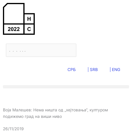
Пређи
на
садржај
Претрага
СРБ
| SRB
| ENG
Воја Малешев: Нема ништа од „хејтовања“, културом
подижемо град на виши ниво
26/11/2019