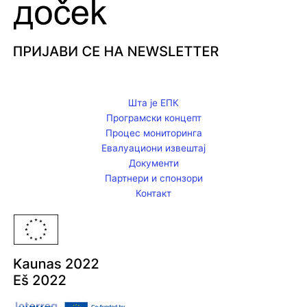
F
I
Y
a
n
o
Шта је ЕПК
c
s
u
Програмски концепт
Процес мониторинга
e
t
t
Евалуациони извештај
Документи
Партнери и спонзори
b
a
u
Контакт
o
g
b
o
r
e
k
a