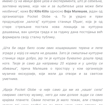
имамо су на ивици фрее џеза и експеримента, што је озбиљна,
захтевна музика, која чак и за љубитеље џеза може бити
необична“
, каже
DJ Killo Killo
односно
Воја Малешев
, један од
организатора Pocket Globe -а. То је уједно и први
продукцијски „залогај“ културне станице Еђшег, која је од
старе стрељане постала нова локација за културна
дешавања, ван центра града и за годину дана постојања већ
формирала своју сталну публику.
„Шта би овде било осим ових кошаркашких терена и лепе
зграде у којој се ништа не дешава. Зато је смештање културне
станице овде добро, јер ти је култура буквално дошла пред
ноге. Твоје је само да направиш 20 корака и у центру си
збивања“
, прича Малешев о простору у ком организује
музичке екскурзије, који жели да отвори и за светске
уметнике.
„Идеја Pocket Globe -а није само да ми из „нашег села“
свирамо светску музику, него да нам долазе људи са свих
крајева планете. Сваки почетак је мало тежак, али стварно