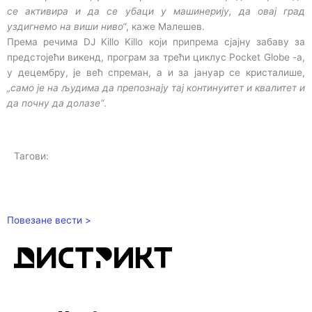
се активира и да се убаци у машинерију, да овај град
уздигнемо на виши ниво“
, каже Малешев.
Према речима DJ Killo Killo који припрема сјајну забаву за
предстојећи викенд, програм за трећи циклус Pocket Globe -а,
у децембру, је већ спреман, а и за јануар се кристалише,
„само је на људима да препознају тај континуитет и квалитет и
да почну да долазе“
.
Тагови:
Повезане вести >