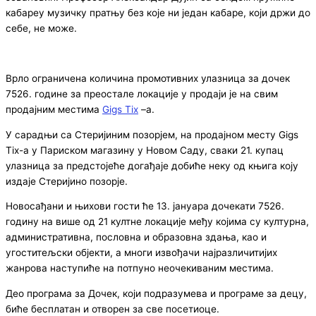
кабареу музичку пратњу без које ни један кабаре, који држи до
себе, не може.
Врло ограничена количина промотивних улазница за дочек
7526. године за преостале локације у продаји је на свим
продајним местима
Gigs
Tix
–а.
У сарадњи са Стеријиним позорјем, на продајном месту Gigs
Tix-а у Париском магазину у Новом Саду, сваки 21. купац
улазница за предстојеће догађаје добиће неку од књига коју
издаје Стеријино позорје.
Новосађани и њихови гости ће 13. јануара дочекати 7526.
годину на више од 21 култне локације међу којима су културна,
административна, пословна и образовна здања, као и
угоститељски објекти, а многи извођачи најразличитијих
жанрова наступиће на потпуно неочекиваним местима.
Део програма за Дочек, који подразумева и програме за децу,
биће бесплатан и отворен за све посетиоце.