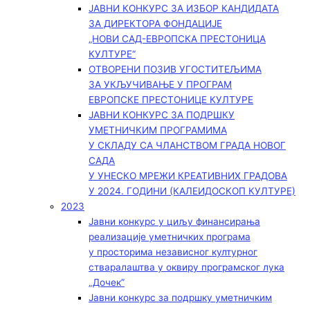
ЈАВНИ КОНКУРС ЗА ИЗБОР КАНДИДАТА
ЗА ДИРЕКТОРА ФОНДАЦИЈЕ
„НОВИ САД-ЕВРОПСКА ПРЕСТОНИЦА
КУЛТУРЕ“
ОТВОРЕНИ ПОЗИВ УГОСТИТЕЉИМА
ЗА УКЉУЧИВАЊЕ У ПРОГРАМ
ЕВРОПСКЕ ПРЕСТОНИЦЕ КУЛТУРЕ
ЈАВНИ КОНКУРС ЗА ПОДРШКУ
УМЕТНИЧКИМ ПРОГРАМИМА
У СКЛАДУ СА ЧЛАНСТВОМ ГРАДА НОВОГ
САДА
У УНЕСКО МРЕЖИ КРЕАТИВНИХ ГРАДОВА
У 2024. ГОДИНИ (КАЛЕИДОСКОП КУЛТУРЕ)
2023
Јавни конкурс у циљу финансирања
реализације уметничких програма
у просторима независног културног
стваралаштва у оквиру програмског лука
„Дочек”
Јавни конкурс за подршку уметничким