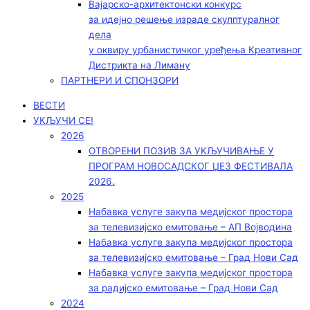
Вајарско-архитектонски конкурс
за идејно решење израде скулптуралног
дела
у оквиру урбанистичког уређења Креативног
Дистрикта на Лиману
ПАРТНЕРИ И СПОНЗОРИ
ВЕСТИ
УКЉУЧИ СЕ!
2026
ОТВОРЕНИ ПОЗИВ ЗА УКЉУЧИВАЊЕ У
ПРОГРАМ НОВОСАДСКОГ ЏЕЗ ФЕСТИВАЛА
2026.
2025
Набавка услуге закупа медијског простора
за телевизијско емитовање – АП Војводинa
Набавка услуге закупа медијског простора
за телевизијско емитовање – Град Нови Сад
Набавка услуге закупа медијског простора
за радијско емитовање – Град Нови Сад
2024