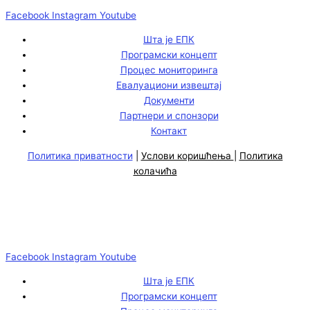
Facebook
Instagram
Youtube
Шта је ЕПК
Програмски концепт
Процес мониторинга
Евалуациони извештај
Документи
Партнери и спонзори
Контакт
Политика приватности
|
Услови коришћења
|
Политика
колачића
Facebook
Instagram
Youtube
Шта је ЕПК
Програмски концепт