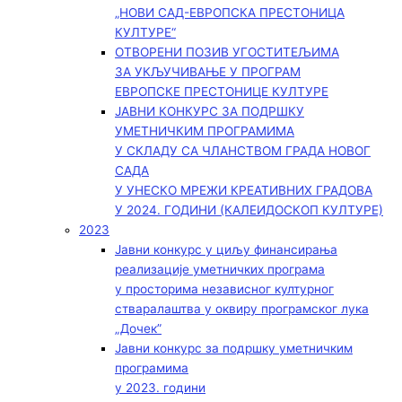
„НОВИ САД-ЕВРОПСКА ПРЕСТОНИЦА
КУЛТУРЕ“
ОТВОРЕНИ ПОЗИВ УГОСТИТЕЉИМА
ЗА УКЉУЧИВАЊЕ У ПРОГРАМ
ЕВРОПСКЕ ПРЕСТОНИЦЕ КУЛТУРЕ
ЈАВНИ КОНКУРС ЗА ПОДРШКУ
УМЕТНИЧКИМ ПРОГРАМИМА
У СКЛАДУ СА ЧЛАНСТВОМ ГРАДА НОВОГ
САДА
У УНЕСКО МРЕЖИ КРЕАТИВНИХ ГРАДОВА
У 2024. ГОДИНИ (КАЛЕИДОСКОП КУЛТУРЕ)
2023
Јавни конкурс у циљу финансирања
реализације уметничких програма
у просторима независног културног
стваралаштва у оквиру програмског лука
„Дочек”
Јавни конкурс за подршку уметничким
програмима
у 2023. години