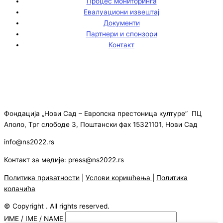
Процес мониторинга
Евалуациони извештај
Документи
Партнери и спонзори
Контакт
Фондација „Нови Сад – Европска престоница културе” ПЦ
Аполо, Трг слободе 3, Поштански фах 15321101, Нови Сад
info@ns2022.rs
Контакт за медије: press@ns2022.rs
Политика приватности
|
Услови коришћења
|
Политика
колачића
© Copyright . All rights reserved.
ИМЕ / IME / NAME