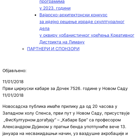
програмима
у 2023. години
Вајарско-архитектонски конкурс
за идејно решење израде скулптуралног
дела
у оквиру урбанистичког уређења Креативног
Дистрикта на Лиману
ПАРТНЕРИ И СПОНЗОРИ
Објављено:
11/01/2018
Први циркуски кабаре за Дочек 7526. године у Новом Саду
11/01/2018
Новосадска публика имаће прилику да од 20 часова у
Западном холу Спенса, први пут у Новом Саду, присуствује
„ФисКултурном догађају“ – „Кабаре Бре“ са професором
Александром Дујинoм у пратњи бенда употпуниће вече 13.
јануара на несвакидашњи начин, уз ваздушне акробације и