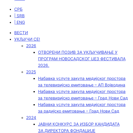
СРБ
| SRB
| ENG
ВЕСТИ
УКЉУЧИ СЕ!
2026
ОТВОРЕНИ ПОЗИВ ЗА УКЉУЧИВАЊЕ У
ПРОГРАМ НОВОСАДСКОГ ЏЕЗ ФЕСТИВАЛА
2026.
2025
Набавка услуге закупа медијског простора
за телевизијско емитовање – АП Војводинa
Набавка услуге закупа медијског простора
за телевизијско емитовање – Град Нови Сад
Набавка услуге закупа медијског простора
за радијско емитовање – Град Нови Сад
2024
ЈАВНИ КОНКУРС ЗА ИЗБОР КАНДИДАТА
ЗА ДИРЕКТОРА ФОНДАЦИЈЕ