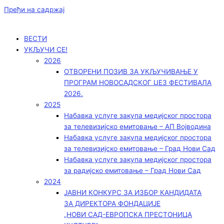
Пређи на садржај
ВЕСТИ
УКЉУЧИ СЕ!
2026
ОТВОРЕНИ ПОЗИВ ЗА УКЉУЧИВАЊЕ У
ПРОГРАМ НОВОСАДСКОГ ЏЕЗ ФЕСТИВАЛА
2026.
2025
Набавка услуге закупа медијског простора
за телевизијско емитовање – АП Војводинa
Набавка услуге закупа медијског простора
за телевизијско емитовање – Град Нови Сад
Набавка услуге закупа медијског простора
за радијско емитовање – Град Нови Сад
2024
ЈАВНИ КОНКУРС ЗА ИЗБОР КАНДИДАТА
ЗА ДИРЕКТОРА ФОНДАЦИЈЕ
„НОВИ САД-ЕВРОПСКА ПРЕСТОНИЦА