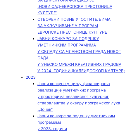
ЗА ДИРЕКТОРА ФОНДАЦИЈЕ
„НОВИ САД-ЕВРОПСКА ПРЕСТОНИЦА
КУЛТУРЕ“
ОТВОРЕНИ ПОЗИВ УГОСТИТЕЉИМА
ЗА УКЉУЧИВАЊЕ У ПРОГРАМ
ЕВРОПСКЕ ПРЕСТОНИЦЕ КУЛТУРЕ
ЈАВНИ КОНКУРС ЗА ПОДРШКУ
УМЕТНИЧКИМ ПРОГРАМИМА
У СКЛАДУ СА ЧЛАНСТВОМ ГРАДА НОВОГ
САДА
У УНЕСКО МРЕЖИ КРЕАТИВНИХ ГРАДОВА
У 2024. ГОДИНИ (КАЛЕИДОСКОП КУЛТУРЕ)
2023
Јавни конкурс у циљу финансирања
реализације уметничких програма
у просторима независног културног
стваралаштва у оквиру програмског лука
„Дочек”
Јавни конкурс за подршку уметничким
програмима
у 2023. години