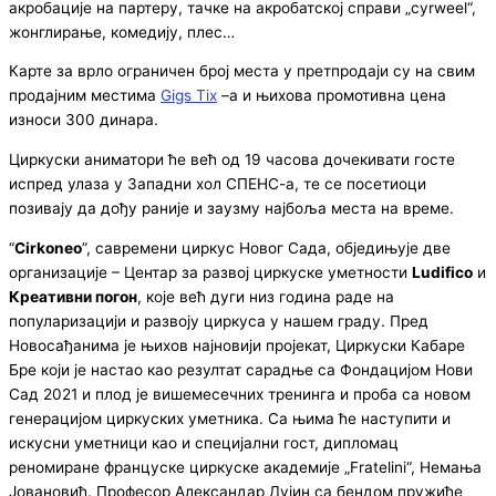
акробације на партеру, тачке на акробатској справи „cyrweel“,
жонглирање, комедију, плес…
Карте за врло ограничен број места у претпродаји су на свим
продајним местима
Gigs Tix
–а и њихова промотивна цена
износи 300 динара.
Циркуски аниматори ће већ од 19 часова дочекивати госте
испред улаза у Западни хол СПЕНС-а, те се посетиоци
позивају да дођу раније и заузму најбоља места на време.
“
Cirkoneo
”, савремени циркус Новог Сада, обједињује две
организације – Центар за развој циркуске уметности
Ludifico
и
Креативни погон
, које већ дуги низ година раде на
популаризацији и развоју циркуса у нашем граду. Пред
Новосађанима је њихов најновији пројекат, Циркуски Кабаре
Бре који је настао као резултат сарадње са Фондацијом Нови
Сад 2021 и плод је вишемесечних тренинга и проба са новом
генерацијом циркуских уметника. Са њима ће наступити и
искусни уметници као и специјални гост, дипломац
реномиране француске циркуске академије „Fratelini“, Немања
Јовановић. Професор Александар Дујин са бендом пружиће