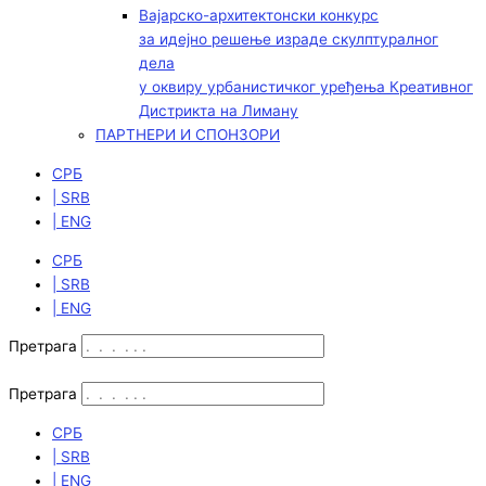
Вајарско-архитектонски конкурс
за идејно решење израде скулптуралног
дела
у оквиру урбанистичког уређења Креативног
Дистрикта на Лиману
ПАРТНЕРИ И СПОНЗОРИ
СРБ
| SRB
| ENG
СРБ
| SRB
| ENG
Претрага
Претрага
СРБ
| SRB
| ENG