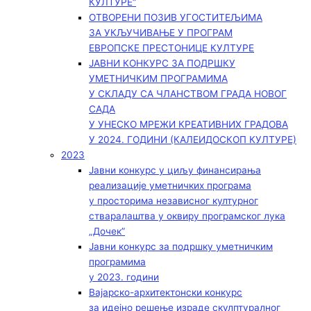
КУЛТУРЕ“
ОТВОРЕНИ ПОЗИВ УГОСТИТЕЉИМА
ЗА УКЉУЧИВАЊЕ У ПРОГРАМ
ЕВРОПСКЕ ПРЕСТОНИЦЕ КУЛТУРЕ
ЈАВНИ КОНКУРС ЗА ПОДРШКУ
УМЕТНИЧКИМ ПРОГРАМИМА
У СКЛАДУ СА ЧЛАНСТВОМ ГРАДА НОВОГ
САДА
У УНЕСКО МРЕЖИ КРЕАТИВНИХ ГРАДОВА
У 2024. ГОДИНИ (КАЛЕИДОСКОП КУЛТУРЕ)
2023
Јавни конкурс у циљу финансирања
реализације уметничких програма
у просторима независног културног
стваралаштва у оквиру програмског лука
„Дочек”
Јавни конкурс за подршку уметничким
програмима
у 2023. години
Вајарско-архитектонски конкурс
за идејно решење израде скулптуралног