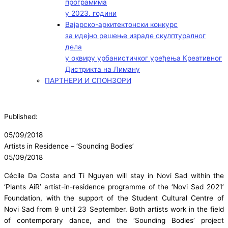
програмима
у 2023. години
Вајарско-архитектонски конкурс
за идејно решење израде скулптуралног
дела
у оквиру урбанистичког уређења Креативног
Дистрикта на Лиману
ПАРТНЕРИ И СПОНЗОРИ
Published:
05/09/2018
Artists in Residence – ‘Sounding Bodies’
05/09/2018
Cécile Da Costa and Ti Nguyen will stay in Novi Sad within the
‘Plants AiR’ artist-in-residence programme of the ‘Novi Sad 2021’
Foundation, with the support of the Student Cultural Centre of
Novi Sad from 9 until 23 September. Both artists work in the field
of contemporary dance, and the ‘Sounding Bodies’ project