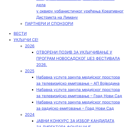
дела
у оквиру урбанистичког уређења Креативног
Дистрикта на Лиману
ПАРТНЕРИ И СПОНЗОРИ
ВЕСТИ
УКЉУЧИ СЕ!
2026
ОТВОРЕНИ ПОЗИВ ЗА УКЉУЧИВАЊЕ У
ПРОГРАМ НОВОСАДСКОГ ЏЕЗ ФЕСТИВАЛА
2026.
2025
Набавка услуге закупа медијског простора
за телевизијско емитовање – АП Војводинa
Набавка услуге закупа медијског простора
за телевизијско емитовање – Град Нови Сад
Набавка услуге закупа медијског простора
за радијско емитовање – Град Нови Сад
2024
ЈАВНИ КОНКУРС ЗА ИЗБОР КАНДИДАТА