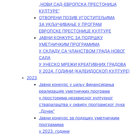
„НОВИ САД-ЕВРОПСКА ПРЕСТОНИЦА
КУЛТУРЕ“
ОТВОРЕНИ ПОЗИВ УГОСТИТЕЉИМА
ЗА УКЉУЧИВАЊЕ У ПРОГРАМ
ЕВРОПСКЕ ПРЕСТОНИЦЕ КУЛТУРЕ
ЈАВНИ КОНКУРС ЗА ПОДРШКУ
УМЕТНИЧКИМ ПРОГРАМИМА
У СКЛАДУ СА ЧЛАНСТВОМ ГРАДА НОВОГ
САДА
У УНЕСКО МРЕЖИ КРЕАТИВНИХ ГРАДОВА
У 2024. ГОДИНИ (КАЛЕИДОСКОП КУЛТУРЕ)
2023
Јавни конкурс у циљу финансирања
реализације уметничких програма
у просторима независног културног
стваралаштва у оквиру програмског лука
„Дочек”
Јавни конкурс за подршку уметничким
програмима
у 2023. години