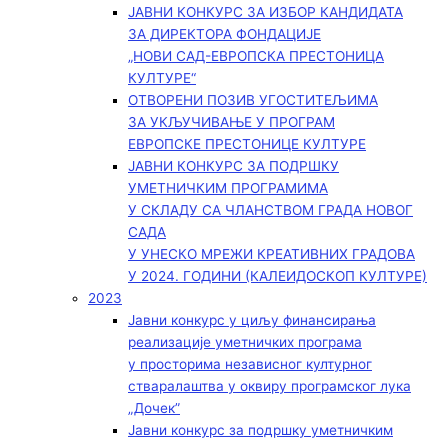
ЈАВНИ КОНКУРС ЗА ИЗБОР КАНДИДАТА
ЗА ДИРЕКТОРА ФОНДАЦИЈЕ
„НОВИ САД-ЕВРОПСКА ПРЕСТОНИЦА
КУЛТУРЕ“
ОТВОРЕНИ ПОЗИВ УГОСТИТЕЉИМА
ЗА УКЉУЧИВАЊЕ У ПРОГРАМ
ЕВРОПСКЕ ПРЕСТОНИЦЕ КУЛТУРЕ
ЈАВНИ КОНКУРС ЗА ПОДРШКУ
УМЕТНИЧКИМ ПРОГРАМИМА
У СКЛАДУ СА ЧЛАНСТВОМ ГРАДА НОВОГ
САДА
У УНЕСКО МРЕЖИ КРЕАТИВНИХ ГРАДОВА
У 2024. ГОДИНИ (КАЛЕИДОСКОП КУЛТУРЕ)
2023
Јавни конкурс у циљу финансирања
реализације уметничких програма
у просторима независног културног
стваралаштва у оквиру програмског лука
„Дочек”
Јавни конкурс за подршку уметничким