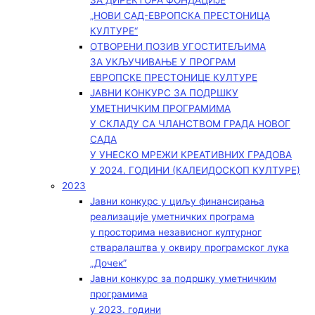
ЗА ДИРЕКТОРА ФОНДАЦИЈЕ
„НОВИ САД-ЕВРОПСКА ПРЕСТОНИЦА
КУЛТУРЕ“
ОТВОРЕНИ ПОЗИВ УГОСТИТЕЉИМА
ЗА УКЉУЧИВАЊЕ У ПРОГРАМ
ЕВРОПСКЕ ПРЕСТОНИЦЕ КУЛТУРЕ
ЈАВНИ КОНКУРС ЗА ПОДРШКУ
УМЕТНИЧКИМ ПРОГРАМИМА
У СКЛАДУ СА ЧЛАНСТВОМ ГРАДА НОВОГ
САДА
У УНЕСКО МРЕЖИ КРЕАТИВНИХ ГРАДОВА
У 2024. ГОДИНИ (КАЛЕИДОСКОП КУЛТУРЕ)
2023
Јавни конкурс у циљу финансирања
реализације уметничких програма
у просторима независног културног
стваралаштва у оквиру програмског лука
„Дочек”
Јавни конкурс за подршку уметничким
програмима
у 2023. години