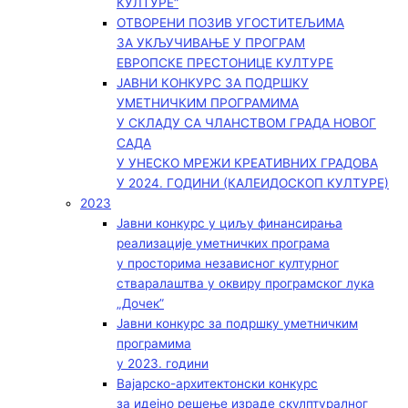
КУЛТУРЕ“
ОТВОРЕНИ ПОЗИВ УГОСТИТЕЉИМА
ЗА УКЉУЧИВАЊЕ У ПРОГРАМ
ЕВРОПСКЕ ПРЕСТОНИЦЕ КУЛТУРЕ
ЈАВНИ КОНКУРС ЗА ПОДРШКУ
УМЕТНИЧКИМ ПРОГРАМИМА
У СКЛАДУ СА ЧЛАНСТВОМ ГРАДА НОВОГ
САДА
У УНЕСКО МРЕЖИ КРЕАТИВНИХ ГРАДОВА
У 2024. ГОДИНИ (КАЛЕИДОСКОП КУЛТУРЕ)
2023
Јавни конкурс у циљу финансирања
реализације уметничких програма
у просторима независног културног
стваралаштва у оквиру програмског лука
„Дочек”
Јавни конкурс за подршку уметничким
програмима
у 2023. години
Вајарско-архитектонски конкурс
за идејно решење израде скулптуралног