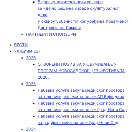
Вајарско-архитектонски конкурс
за идејно решење израде скулптуралног
дела
у оквиру урбанистичког уређења Креативног
Дистрикта на Лиману
ПАРТНЕРИ И СПОНЗОРИ
ВЕСТИ
УКЉУЧИ СЕ!
2026
ОТВОРЕНИ ПОЗИВ ЗА УКЉУЧИВАЊЕ У
ПРОГРАМ НОВОСАДСКОГ ЏЕЗ ФЕСТИВАЛА
2026.
2025
Набавка услуге закупа медијског простора
за телевизијско емитовање – АП Војводинa
Набавка услуге закупа медијског простора
за телевизијско емитовање – Град Нови Сад
Набавка услуге закупа медијског простора
за радијско емитовање – Град Нови Сад
2024