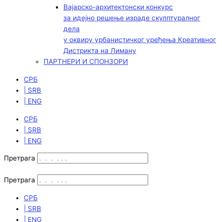
Вајарско-архитектонски конкурс
за идејно решење израде скулптуралног
дела
у оквиру урбанистичког уређења Креативног
Дистрикта на Лиману
ПАРТНЕРИ И СПОНЗОРИ
СРБ
| SRB
| ENG
СРБ
| SRB
| ENG
Претрага
Претрага
СРБ
| SRB
| ENG