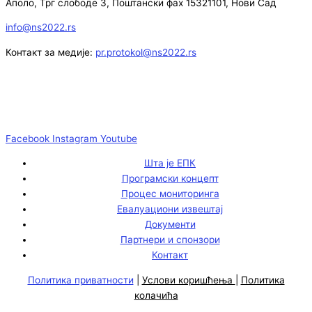
Аполо, Трг слободе 3, Поштански фах 15321101, Нови Сад
info@ns2022.rs
Контакт за медије:
pr.protokol@ns2022.rs
Facebook
Instagram
Youtube
Шта је ЕПК
Програмски концепт
Процес мониторинга
Евалуациони извештај
Документи
Партнери и спонзори
Контакт
Политика приватности
|
Услови коришћења
|
Политика
колачића