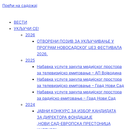
Пређи на садржај
ВЕСТИ
УКЉУЧИ СЕ!
2026
ОТВОРЕНИ ПОЗИВ ЗА УКЉУЧИВАЊЕ У
ПРОГРАМ НОВОСАДСКОГ ЏЕЗ ФЕСТИВАЛА
2026.
2025
Набавка услуге закупа медијског простора
за телевизијско емитовање – АП Војводинa
Набавка услуге закупа медијског простора
за телевизијско емитовање – Град Нови Сад
Набавка услуге закупа медијског простора
за радијско емитовање – Град Нови Сад
2024
ЈАВНИ КОНКУРС ЗА ИЗБОР КАНДИДАТА
ЗА ДИРЕКТОРА ФОНДАЦИЈЕ
„НОВИ САД-ЕВРОПСКА ПРЕСТОНИЦА