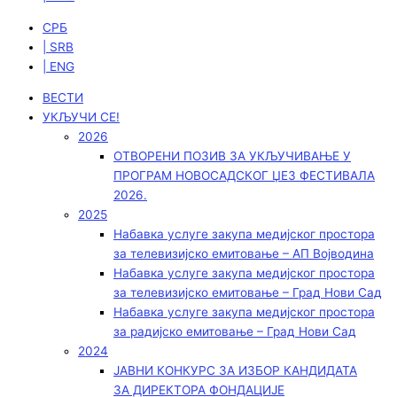
СРБ
| SRB
| ENG
ВЕСТИ
УКЉУЧИ СЕ!
2026
ОТВОРЕНИ ПОЗИВ ЗА УКЉУЧИВАЊЕ У
ПРОГРАМ НОВОСАДСКОГ ЏЕЗ ФЕСТИВАЛА
2026.
2025
Набавка услуге закупа медијског простора
за телевизијско емитовање – АП Војводинa
Набавка услуге закупа медијског простора
за телевизијско емитовање – Град Нови Сад
Набавка услуге закупа медијског простора
за радијско емитовање – Град Нови Сад
2024
ЈАВНИ КОНКУРС ЗА ИЗБОР КАНДИДАТА
ЗА ДИРЕКТОРА ФОНДАЦИЈЕ