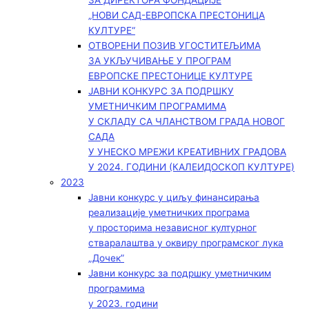
ЗА ДИРЕКТОРА ФОНДАЦИЈЕ
„НОВИ САД-ЕВРОПСКА ПРЕСТОНИЦА
КУЛТУРЕ“
ОТВОРЕНИ ПОЗИВ УГОСТИТЕЉИМА
ЗА УКЉУЧИВАЊЕ У ПРОГРАМ
ЕВРОПСКЕ ПРЕСТОНИЦЕ КУЛТУРЕ
ЈАВНИ КОНКУРС ЗА ПОДРШКУ
УМЕТНИЧКИМ ПРОГРАМИМА
У СКЛАДУ СА ЧЛАНСТВОМ ГРАДА НОВОГ
САДА
У УНЕСКО МРЕЖИ КРЕАТИВНИХ ГРАДОВА
У 2024. ГОДИНИ (КАЛЕИДОСКОП КУЛТУРЕ)
2023
Јавни конкурс у циљу финансирања
реализације уметничких програма
у просторима независног културног
стваралаштва у оквиру програмског лука
„Дочек”
Јавни конкурс за подршку уметничким
програмима
у 2023. години