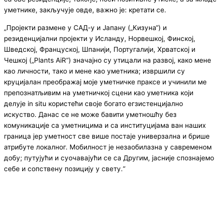
уметнике, закључује овде, важно је: кретати се.
„Пројекти размене у САД-у и Јапану („Кизуна“) и
резиденцијални пројекти у Исланду, Норвешкој, Финској,
Шведској, Француској, Шпанији, Португалији, Хрватској и
Чешкој („Plants AiR“) значајно су утицали на развој, како мене
као личности, тако и мене као уметника; извршили су
круцијалан преображај моје уметничке праксе и учинили ме
препознатљивим на уметничкој сцени као уметника који
делује in situ користећи своје богато егзистенцијално
искуство. Данас се не може бавити уметношћу без
комуникације са уметницима и са институцијама ван наших
граница јер уметност све више постаје универзална и брише
атрибуте локалног. Мобилност је незаобилазна у савременом
добу; путујући и суочавајући се са Другим, јасније спознајемо
себе и сопствену позицију у свету.“