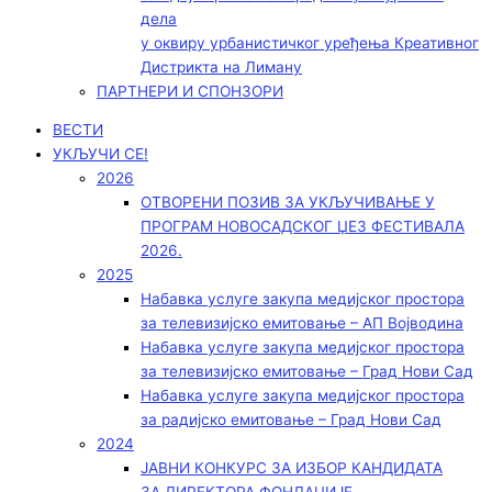
дела
у оквиру урбанистичког уређења Креативног
Дистрикта на Лиману
ПАРТНЕРИ И СПОНЗОРИ
ВЕСТИ
УКЉУЧИ СЕ!
2026
ОТВОРЕНИ ПОЗИВ ЗА УКЉУЧИВАЊЕ У
ПРОГРАМ НОВОСАДСКОГ ЏЕЗ ФЕСТИВАЛА
2026.
2025
Набавка услуге закупа медијског простора
за телевизијско емитовање – АП Војводинa
Набавка услуге закупа медијског простора
за телевизијско емитовање – Град Нови Сад
Набавка услуге закупа медијског простора
за радијско емитовање – Град Нови Сад
2024
ЈАВНИ КОНКУРС ЗА ИЗБОР КАНДИДАТА