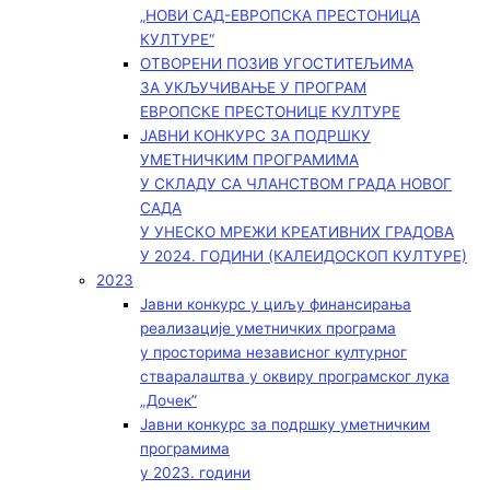
„НОВИ САД-ЕВРОПСКА ПРЕСТОНИЦА
КУЛТУРЕ“
ОТВОРЕНИ ПОЗИВ УГОСТИТЕЉИМА
ЗА УКЉУЧИВАЊЕ У ПРОГРАМ
ЕВРОПСКЕ ПРЕСТОНИЦЕ КУЛТУРЕ
ЈАВНИ КОНКУРС ЗА ПОДРШКУ
УМЕТНИЧКИМ ПРОГРАМИМА
У СКЛАДУ СА ЧЛАНСТВОМ ГРАДА НОВОГ
САДА
У УНЕСКО МРЕЖИ КРЕАТИВНИХ ГРАДОВА
У 2024. ГОДИНИ (КАЛЕИДОСКОП КУЛТУРЕ)
2023
Јавни конкурс у циљу финансирања
реализације уметничких програма
у просторима независног културног
стваралаштва у оквиру програмског лука
„Дочек”
Јавни конкурс за подршку уметничким
програмима
у 2023. години