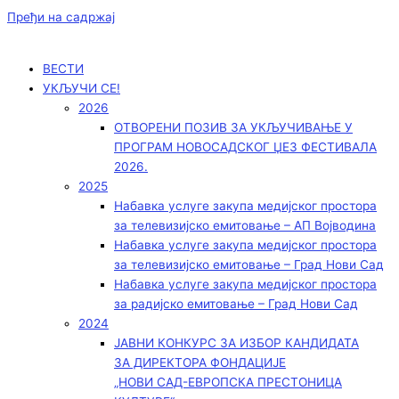
Пређи на садржај
ВЕСТИ
УКЉУЧИ СЕ!
2026
ОТВОРЕНИ ПОЗИВ ЗА УКЉУЧИВАЊЕ У
ПРОГРАМ НОВОСАДСКОГ ЏЕЗ ФЕСТИВАЛА
2026.
2025
Набавка услуге закупа медијског простора
за телевизијско емитовање – АП Војводинa
Набавка услуге закупа медијског простора
за телевизијско емитовање – Град Нови Сад
Набавка услуге закупа медијског простора
за радијско емитовање – Град Нови Сад
2024
ЈАВНИ КОНКУРС ЗА ИЗБОР КАНДИДАТА
ЗА ДИРЕКТОРА ФОНДАЦИЈЕ
„НОВИ САД-ЕВРОПСКА ПРЕСТОНИЦА