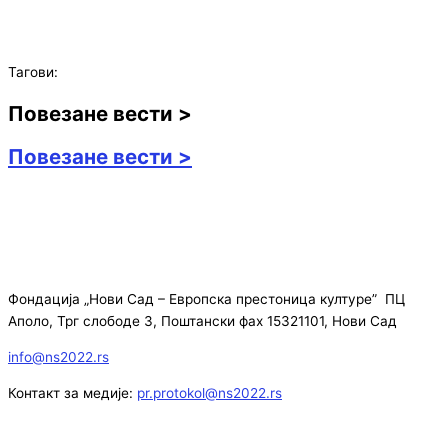
Тагови:
Повезане вести >
Повезане вести >
Фондација „Нови Сад – Европска престоница културе” ПЦ
Аполо, Трг слободе 3, Поштански фах 15321101, Нови Сад
info@ns2022.rs
Контакт за медије:
pr.protokol@ns2022.rs