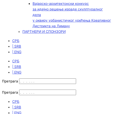
Вајарско-архитектонски конкурс
за идејно решење израде скулптуралног
дела
у оквиру урбанистичког уређења Креативног
Дистрикта на Лиману
ПАРТНЕРИ И СПОНЗОРИ
СРБ
| SRB
| ENG
СРБ
| SRB
| ENG
Претрага
Претрага
СРБ
| SRB
| ENG