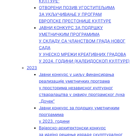
КУЛТУРЕ“
ОТВОРЕНИ ПОЗИВ УГОСТИТЕЉИМА
ЗА УКЉУЧИВАЊЕ У ПРОГРАМ
ЕВРОПСКЕ ПРЕСТОНИЦЕ КУЛТУРЕ
ЈАВНИ КОНКУРС ЗА ПОДРШКУ
УМЕТНИЧКИМ ПРОГРАМИМА
У СКЛАДУ СА ЧЛАНСТВОМ ГРАДА НОВОГ
САДА
У УНЕСКО МРЕЖИ КРЕАТИВНИХ ГРАДОВА
У 2024. ГОДИНИ (КАЛЕИДОСКОП КУЛТУРЕ)
2023
Јавни конкурс у циљу финансирања
реализације уметничких програма
у просторима независног културног
стваралаштва у оквиру програмског лука
„Дочек”
Јавни конкурс за подршку уметничким
програмима
у 2023. години
Вајарско-архитектонски конкурс
за идејно решење израде скулптуралног