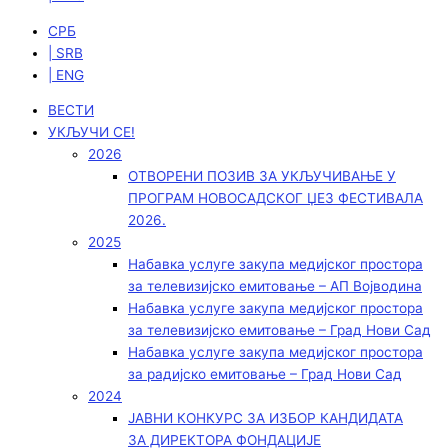
СРБ
| SRB
| ENG
ВЕСТИ
УКЉУЧИ СЕ!
2026
ОТВОРЕНИ ПОЗИВ ЗА УКЉУЧИВАЊЕ У
ПРОГРАМ НОВОСАДСКОГ ЏЕЗ ФЕСТИВАЛА
2026.
2025
Набавка услуге закупа медијског простора
за телевизијско емитовање – АП Војводинa
Набавка услуге закупа медијског простора
за телевизијско емитовање – Град Нови Сад
Набавка услуге закупа медијског простора
за радијско емитовање – Град Нови Сад
2024
ЈАВНИ КОНКУРС ЗА ИЗБОР КАНДИДАТА
ЗА ДИРЕКТОРА ФОНДАЦИЈЕ