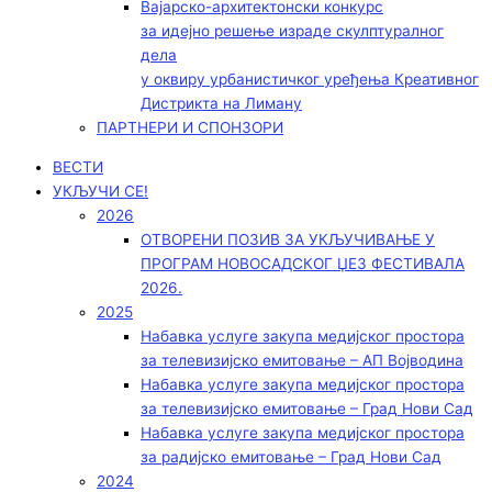
Вајарско-архитектонски конкурс
за идејно решење израде скулптуралног
дела
у оквиру урбанистичког уређења Креативног
Дистрикта на Лиману
ПАРТНЕРИ И СПОНЗОРИ
ВЕСТИ
УКЉУЧИ СЕ!
2026
ОТВОРЕНИ ПОЗИВ ЗА УКЉУЧИВАЊЕ У
ПРОГРАМ НОВОСАДСКОГ ЏЕЗ ФЕСТИВАЛА
2026.
2025
Набавка услуге закупа медијског простора
за телевизијско емитовање – АП Војводинa
Набавка услуге закупа медијског простора
за телевизијско емитовање – Град Нови Сад
Набавка услуге закупа медијског простора
за радијско емитовање – Град Нови Сад
2024