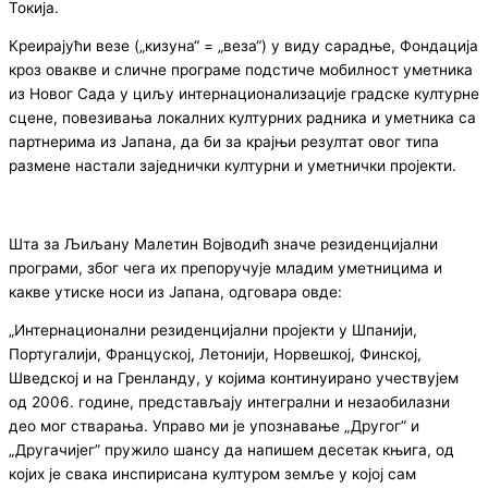
Токија.
Креирајући везе („кизуна“ = „веза“) у виду сарадње, Фондација
кроз овакве и сличне програме подстиче мобилност уметника
из Новог Сада у циљу интернационализације градске културне
сцене, повезивања локалних културних радника и уметника са
партнерима из Јапана, да би за крајњи резултат овог типа
размене настали заједнички културни и уметнички пројекти.
Шта за Љиљану Малетин Војводић значе резиденцијални
програми, због чега их препоручује младим уметницима и
какве утиске носи из Јапана, одговара овде:
„Интернационални резиденцијални пројекти у Шпанији,
Португалији, Француској, Летонији, Норвешкој, Финској,
Шведској и на Гренланду, у којима континуирано учествујем
од 2006. године, представљају интегрални и незаобилазни
део мог стварања. Управо ми је упознавање „Другог” и
„Другачијег” пружило шансу да напишем десетак књига, од
којих је свака инспирисана културом земље у којој сам