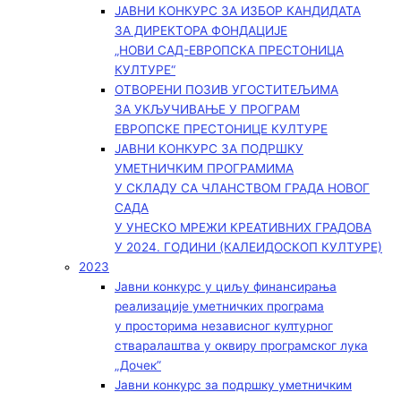
ЈАВНИ КОНКУРС ЗА ИЗБОР КАНДИДАТА
ЗА ДИРЕКТОРА ФОНДАЦИЈЕ
„НОВИ САД-ЕВРОПСКА ПРЕСТОНИЦА
КУЛТУРЕ“
ОТВОРЕНИ ПОЗИВ УГОСТИТЕЉИМА
ЗА УКЉУЧИВАЊЕ У ПРОГРАМ
ЕВРОПСКЕ ПРЕСТОНИЦЕ КУЛТУРЕ
ЈАВНИ КОНКУРС ЗА ПОДРШКУ
УМЕТНИЧКИМ ПРОГРАМИМА
У СКЛАДУ СА ЧЛАНСТВОМ ГРАДА НОВОГ
САДА
У УНЕСКО МРЕЖИ КРЕАТИВНИХ ГРАДОВА
У 2024. ГОДИНИ (КАЛЕИДОСКОП КУЛТУРЕ)
2023
Јавни конкурс у циљу финансирања
реализације уметничких програма
у просторима независног културног
стваралаштва у оквиру програмског лука
„Дочек”
Јавни конкурс за подршку уметничким