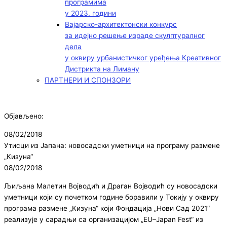
програмима
у 2023. години
Вајарско-архитектонски конкурс
за идејно решење израде скулптуралног
дела
у оквиру урбанистичког уређења Креативног
Дистрикта на Лиману
ПАРТНЕРИ И СПОНЗОРИ
Објављено:
08/02/2018
Утисци из Јапана: новосадски уметници на програму размене
„Кизуна“
08/02/2018
Љиљана Малетин Војводић и Драган Војводић су новосадски
уметници који су почетком године боравили у Токију у оквиру
програма размене „Кизуна“ који Фондација „Нови Сад 2021“
реализује у сарадњи са организацијом „EU–Japan Fest“ из