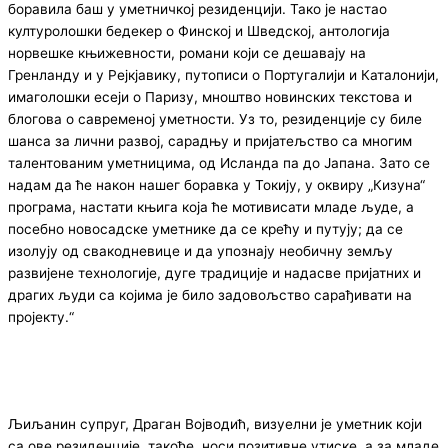
боравила баш у уметничкој резиденцији. Тако је настао
културолошки бедекер о Финској и Шведској, антологија
норвешке књижевности, романи који се дешавају на
Гренланду и у Рејкјавику, путописи о Португалији и Каталонији,
имаголошки есеји о Паризу, мноштво новинских текстова и
блогова о савременој уметности. Уз то, резиденције су биле
шанса за лични развој, сарадњу и пријатељство са многим
талентованим уметницима, од Исланда па до Јапана. Зато се
надам да ће након нашег боравка у Токију, у оквиру „Кизуна“
програма, настати књига која ће мотивисати младе људе, а
посебно новосадске уметнике да се крећу и путују; да се
изолују од свакодневице и да упознају необичну земљу
развијене технологије, дуге традиције и надасве пријатних и
драгих људи са којима је било задовољство сарађивати на
пројекту.“
Љиљанин супруг, Драган Војводић, визуелни је уметник који
са ове резиденције, такође, носи позитивне утиске, а за младе