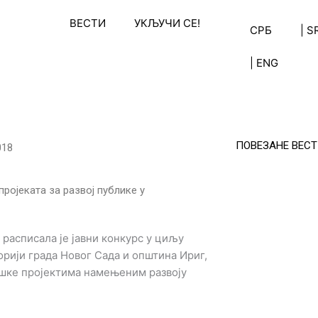
ВЕСТИ
УКЉУЧИ СЕ!
СРБ
| S
| ENG
ПОВЕЗАНЕ ВЕСТ
018
ројеката за развој публике у
 расписала је јавни конкурс у циљу
орији града Новог Сада и општина Ириг,
шке пројектима намењеним развоју