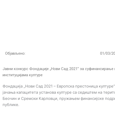
Пређи
на
садржај
Објављено:
01/03/2
Јавни конкурс Фондације „Нови Сад 2021’’ за суфинансирање п
институцијама културе
Фондација „Нови Сад 2021 – Европска престоница културе“
јачања капацитета установа културе са седиштем на терит
Беочин и Сремски Карловци, пружањем финансијске подр
публике.