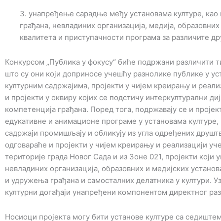
3. унапређење сарадње међу установама културе, као 
грађана, невладиних организација, медија, образовни
квалитета и приступачности програма за различите др
Конкурсом „Публика у фокусу“ биће подржани различити ти
што су они који доприносе учешћу разнолике публике у ус
културним садржајима, пројекти у чијем креирању и реали
и пројекти у оквиру којих се подстичу интеркултурални ди
компетенција грађана. Поред тога, подржавају се и пројек
едукативне и анимационе програме у установама културе, п
садржаји промишљају и обликују из угла одређених друшт
одговараће и пројекти у чијем креирању и реализацији уче
територије града Новог Сада и из Зоне 021, пројекти који
невладиних организација, образовних и медијских установ
и удружења грађана и самосталних делатника у култури. Уз
културни догађаји унапређени компонентом директног раз
Носиоци пројекта могу бити установе културе са седиштем 