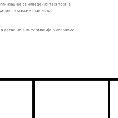
рганизације са наведених територија
 предлоге максималан износ
, а детаљније информације о условима