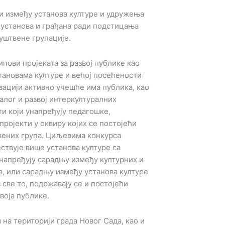
и између установа културе и удружења
х установа и грађана ради подстицања
уштвене групације.
пови пројеката за развој публике као
тановама културе и већој посећености
зацији активно учешће има публика, као
јалог и развој интеркултуралних
ти који унапређују педагошке,
ројекти у оквиру којих се постојећи
вених група. Циљевима конкурса
ствује више установа културе са
 унапређују сарадњу између културних и
а, или сарадњу између установа културе
 све то, подржавају се и постојећи
воја публике.
на територији града Новог Сада, као и