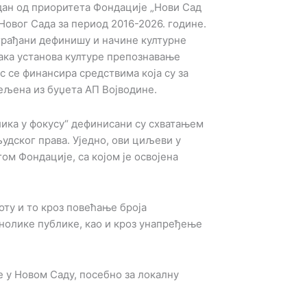
дан од приоритета Фондације „Нови Сад
 Новог Сада за период 2016-2026. године.
 грађани дефинишу и начине културне
така установа културе препознавање
 се финансира средствима која су за
ељена из буџета АП Војводине.
лика у фокусу“ дефинисани су схватањем
људског права. Уједно, ови циљеви у
м Фондације, са којом је освојена
оту и то кроз повећање броја
нолике публике, као и кроз унапређење
е у Новом Саду, посебно за локалну