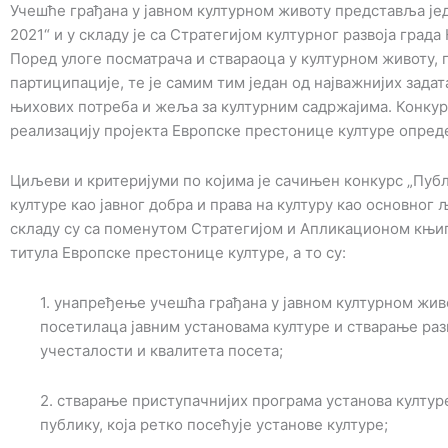
Учешће грађана у јавном културном животу представља је
2021“ и у складу је са Стратегијом културног развоја града
Поред улоге посматрача и ствараоца у културном животу,
партиципације, те је самим тим један од најважнијих зада
њихових потреба и жеља за културним садржајима. Конкурс
реализацију пројекта Европске престонице културе опред
Циљеви и критеријуми по којима је сачињен конкурс „Пуб
културе као јавног добра и права на културу као основног 
складу су са поменутом Стратегијом и Апликационом књиго
титула Европске престонице културе, а то су:
1. унапређење учешћа грађана у јавном културном жив
посетилаца јавним установама културе и стварање раз
учесталости и квалитета посета;
2. стварање приступачнијих програма установа култур
публику, која ретко посећује установе културе;