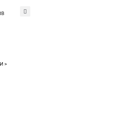
RB
И >