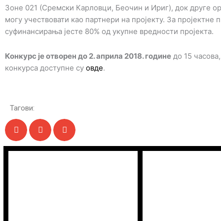
Зоне 021 (Сремски Карловци, Беочин и Ириг), док друге о
могу учествовати као партнери на пројекту. За пројектне
суфинансирања јесте 80% од укупне вредности пројекта.
Конкурс је отворен до 2. априла 2018. године
до 15 часова
конкурса доступне су
овде
.
Тагови: