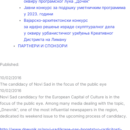
оквиру програмског лука „Дочек”
Јавни конкурс за подршку уметничким програмима
у 2023. години
Вајарско-архитектонски конкурс
за идејно решење израде скулптуралног дела
у оквиру урбанистичког уређења Креативног
Дистрикта на Лиману
ПАРТНЕРИ И СПОНЗОРИ
Published:
10/02/2016
The candidacy of Novi Sad in the focus of the public eye
10/02/2016
Novi Sad candidacy for the European Capital of Culture is in the
focus of the public eye. Among many media dealing with the topic,
„Dnevnik“, one of the most influential newspapers in the region,
dedicated its weekend issue to the upcoming process of candidacy.
http://www.dnevnik.rs/novi-sad/krase-nas-bogatstvo-razlicitosti-