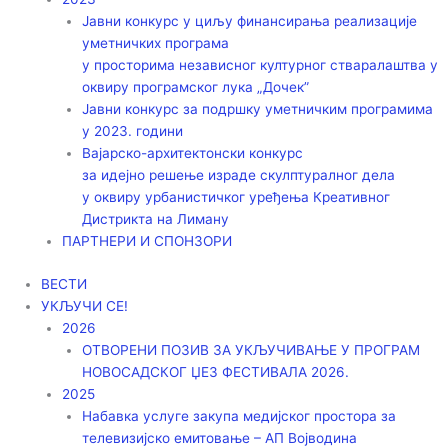
Јавни конкурс у циљу финансирања реализације
уметничких програма
у просторима независног културног стваралаштва у
оквиру програмског лука „Дочек”
Јавни конкурс за подршку уметничким програмима
у 2023. години
Вајарско-архитектонски конкурс
за идејно решење израде скулптуралног дела
у оквиру урбанистичког уређења Креативног
Дистрикта на Лиману
ПАРТНЕРИ И СПОНЗОРИ
ВЕСТИ
УКЉУЧИ СЕ!
2026
ОТВОРЕНИ ПОЗИВ ЗА УКЉУЧИВАЊЕ У ПРОГРАМ
НОВОСАДСКОГ ЏЕЗ ФЕСТИВАЛА 2026.
2025
Набавка услуге закупа медијског простора за
телевизијско емитовање – АП Војводинa