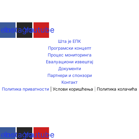
cebook
Instagram
Youtube
Шта је ЕПК
Програмски концепт
Процес мониторинга
Евалуациони извештај
Документи
Партнери и спонзори
Контакт
Политика приватности
|
Услови коришћења
|
Политика колачића
cebook
Instagram
Youtube