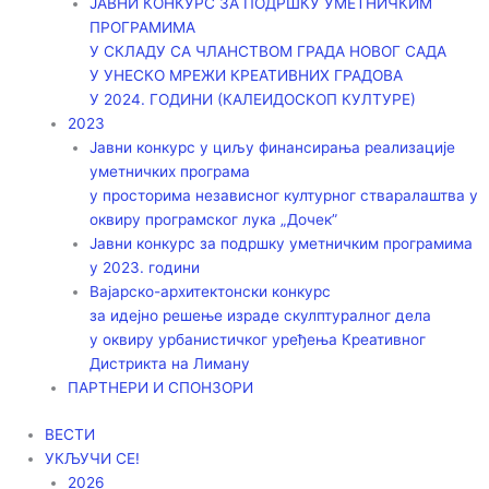
ЈАВНИ КОНКУРС ЗА ПОДРШКУ УМЕТНИЧКИМ
ПРОГРАМИМА
У СКЛАДУ СА ЧЛАНСТВОМ ГРАДА НОВОГ САДА
У УНЕСКО МРЕЖИ КРЕАТИВНИХ ГРАДОВА
У 2024. ГОДИНИ (КАЛЕИДОСКОП КУЛТУРЕ)
2023
Јавни конкурс у циљу финансирања реализације
уметничких програма
у просторима независног културног стваралаштва у
оквиру програмског лука „Дочек”
Јавни конкурс за подршку уметничким програмима
у 2023. години
Вајарско-архитектонски конкурс
за идејно решење израде скулптуралног дела
у оквиру урбанистичког уређења Креативног
Дистрикта на Лиману
ПАРТНЕРИ И СПОНЗОРИ
ВЕСТИ
УКЉУЧИ СЕ!
2026