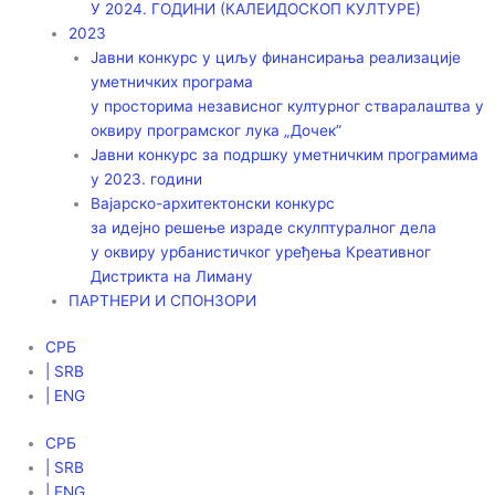
У 2024. ГОДИНИ (КАЛЕИДОСКОП КУЛТУРЕ)
2023
Јавни конкурс у циљу финансирања реализације
уметничких програма
у просторима независног културног стваралаштва у
оквиру програмског лука „Дочек”
Јавни конкурс за подршку уметничким програмима
у 2023. години
Вајарско-архитектонски конкурс
за идејно решење израде скулптуралног дела
у оквиру урбанистичког уређења Креативног
Дистрикта на Лиману
ПАРТНЕРИ И СПОНЗОРИ
СРБ
| SRB
| ENG
СРБ
| SRB
| ENG