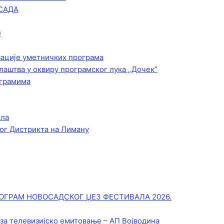
САДА
)
зације уметничких програма
лаштва у оквиру програмског лука „Дочек”
ограмима
ела
ог Дистрикта на Лиману
ОГРАМ НОВОСАДСКОГ ЏЕЗ ФЕСТИВАЛА 2026.
 за телевизијско емитовање – АП Војводинa