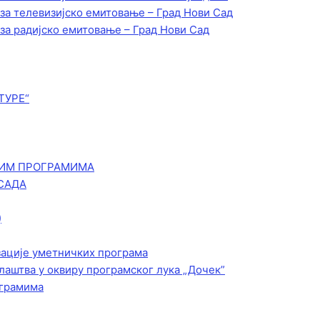
 за телевизијско емитовање – Град Нови Сад
 за радијско емитовање – Град Нови Сад
ТУРЕ“
КИМ ПРОГРАМИМА
САДА
)
зације уметничких програма
лаштва у оквиру програмског лука „Дочек”
ограмима