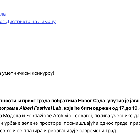
ела
ог Дистрикта на Лиману
а уметничком конкурсу!
ости, и првог града побратима Новог Сада, упутио је јавн
програма
Alberi Festival Lab
, који ће бити одржан од 17. до 19
 Модена и Fondazione Archivio Leonardi, позива учеснике да
и урбане зелене просторе, промишљајући однос града, при
оз који се планира и реорганизује савремени град.