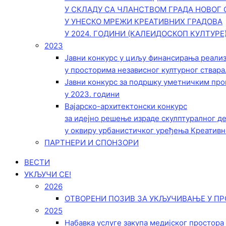
У СКЛАДУ СА ЧЛАНСТВОМ ГРАДА НОВОГ 
У УНЕСКО МРЕЖИ КРЕАТИВНИХ ГРАДОВА
У 2024. ГОДИНИ (КАЛЕИДОСКОП КУЛТУРЕ
2023
Јавни конкурс у циљу финансирања реали
у просторима независног културног ствара
Јавни конкурс за подршку уметничким пр
у 2023. години
Вајарско-архитектонски конкурс
за идејно решење израде скулптуралног д
у оквиру урбанистичког уређења Креативн
ПАРТНЕРИ И СПОНЗОРИ
ВЕСТИ
УКЉУЧИ СЕ!
2026
ОТВОРЕНИ ПОЗИВ ЗА УКЉУЧИВАЊЕ У ПР
2025
Набавка услуге закупа медијског простора