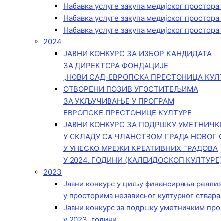
Набавка услуге закупа медијског простора
Набавка услуге закупа медијског простора
Набавка услуге закупа медијског простора
2024
ЈАВНИ КОНКУРС ЗА ИЗБОР КАНДИДАТА
ЗА ДИРЕКТОРА ФОНДАЦИЈЕ
„НОВИ САД-ЕВРОПСКА ПРЕСТОНИЦА КУЛ
ОТВОРЕНИ ПОЗИВ УГОСТИТЕЉИМА
ЗА УКЉУЧИВАЊЕ У ПРОГРАМ
ЕВРОПСКЕ ПРЕСТОНИЦЕ КУЛТУРЕ
ЈАВНИ КОНКУРС ЗА ПОДРШКУ УМЕТНИЧ
У СКЛАДУ СА ЧЛАНСТВОМ ГРАДА НОВОГ 
У УНЕСКО МРЕЖИ КРЕАТИВНИХ ГРАДОВА
У 2024. ГОДИНИ (КАЛЕИДОСКОП КУЛТУРЕ
2023
Јавни конкурс у циљу финансирања реали
у просторима независног културног ствара
Јавни конкурс за подршку уметничким пр
у 2023. години