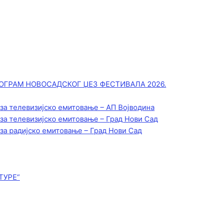
ОГРАМ НОВОСАДСКОГ ЏЕЗ ФЕСТИВАЛА 2026.
 за телевизијско емитовање – АП Војводинa
 за телевизијско емитовање – Град Нови Сад
 за радијско емитовање – Град Нови Сад
ТУРЕ“