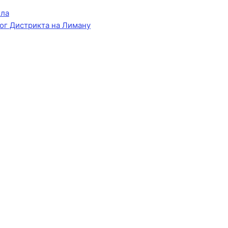
ела
ог Дистрикта на Лиману