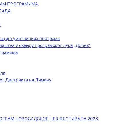
КИМ ПРОГРАМИМА
САДА
)
зације уметничких програма
лаштва у оквиру програмског лука „Дочек”
ограмима
ела
ог Дистрикта на Лиману
ОГРАМ НОВОСАДСКОГ ЏЕЗ ФЕСТИВАЛА 2026.