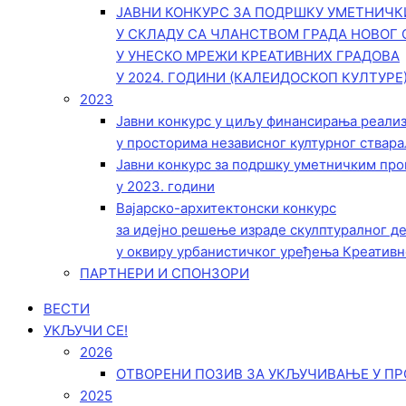
ЈАВНИ КОНКУРС ЗА ПОДРШКУ УМЕТНИЧ
У СКЛАДУ СА ЧЛАНСТВОМ ГРАДА НОВОГ 
У УНЕСКО МРЕЖИ КРЕАТИВНИХ ГРАДОВА
У 2024. ГОДИНИ (КАЛЕИДОСКОП КУЛТУРЕ
2023
Јавни конкурс у циљу финансирања реали
у просторима независног културног ствара
Јавни конкурс за подршку уметничким пр
у 2023. години
Вајарско-архитектонски конкурс
за идејно решење израде скулптуралног д
у оквиру урбанистичког уређења Креативн
ПАРТНЕРИ И СПОНЗОРИ
ВЕСТИ
УКЉУЧИ СЕ!
2026
ОТВОРЕНИ ПОЗИВ ЗА УКЉУЧИВАЊЕ У ПР
2025