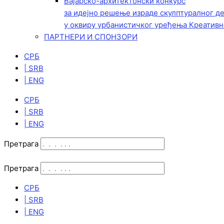
Вајарско-архитектонски конкурс
за идејно решење израде скулптуралног д
у оквиру урбанистичког уређења Креативн
ПАРТНЕРИ И СПОНЗОРИ
СРБ
| SRB
| ENG
СРБ
| SRB
| ENG
Претрага
Претрага
СРБ
| SRB
| ENG