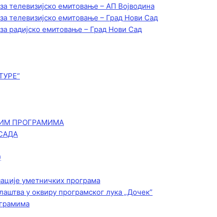
 за телевизијско емитовање – АП Војводинa
 за телевизијско емитовање – Град Нови Сад
 за радијско емитовање – Град Нови Сад
ТУРЕ“
КИМ ПРОГРАМИМА
САДА
)
зације уметничких програма
лаштва у оквиру програмског лука „Дочек”
ограмима