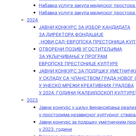
Набавка услуге закупа медијског простора
Набавка услуге закупа медијског простора
2024
ЈАВНИ КОНКУРС ЗА ИЗБОР КАНДИДАТА
ЗА ДИРЕКТОРА ФОНДАЦИЈЕ
„НОВИ САД-ЕВРОПСКА ПРЕСТОНИЦА КУЛ
ОТВОРЕНИ ПОЗИВ УГОСТИТЕЉИМА
ЗА УКЉУЧИВАЊЕ У ПРОГРАМ
ЕВРОПСКЕ ПРЕСТОНИЦЕ КУЛТУРЕ
ЈАВНИ КОНКУРС ЗА ПОДРШКУ УМЕТНИЧ
У СКЛАДУ СА ЧЛАНСТВОМ ГРАДА НОВОГ 
У УНЕСКО МРЕЖИ КРЕАТИВНИХ ГРАДОВА
У 2024. ГОДИНИ (КАЛЕИДОСКОП КУЛТУРЕ
2023
Јавни конкурс у циљу финансирања реали
у просторима независног културног ствара
Јавни конкурс за подршку уметничким пр
у 2023. години