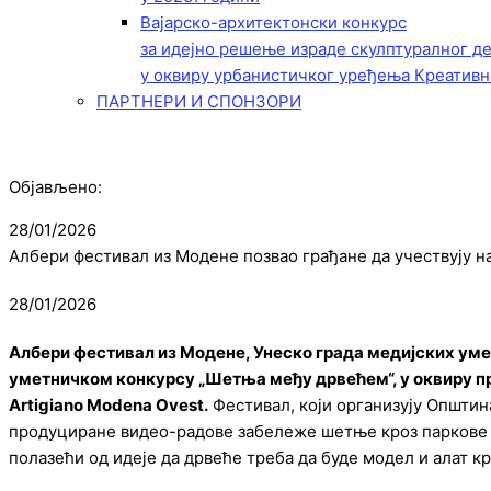
Вајарско-архитектонски конкурс
за идејно решење израде скулптуралног д
у оквиру урбанистичког уређења Креативн
ПАРТНЕРИ И СПОНЗОРИ
Објављено:
28/01/2026
Албери фестивал из Модене позвао грађане да учествују н
28/01/2026
Албери фестивал из Модене, Унеско града медијских уметн
уметничком конкурсу „Шетња међу дрвећем“, у оквиру 
Artigiano Modena Ovest.
Фестивал, који организују Општина
продуциране видео-радове забележе шетње кроз паркове 
полазећи од идеје да дрвеће треба да буде модел и алат кр