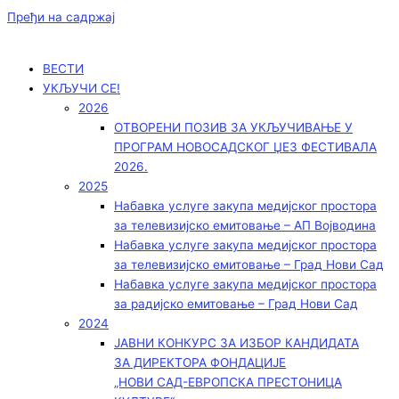
Пређи на садржај
ВЕСТИ
УКЉУЧИ СЕ!
2026
ОТВОРЕНИ ПОЗИВ ЗА УКЉУЧИВАЊЕ У
ПРОГРАМ НОВОСАДСКОГ ЏЕЗ ФЕСТИВАЛА
2026.
2025
Набавка услуге закупа медијског простора
за телевизијско емитовање – АП Војводинa
Набавка услуге закупа медијског простора
за телевизијско емитовање – Град Нови Сад
Набавка услуге закупа медијског простора
за радијско емитовање – Град Нови Сад
2024
ЈАВНИ КОНКУРС ЗА ИЗБОР КАНДИДАТА
ЗА ДИРЕКТОРА ФОНДАЦИЈЕ
„НОВИ САД-ЕВРОПСКА ПРЕСТОНИЦА