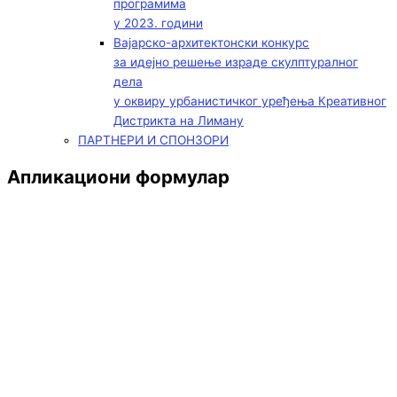
програмима
у 2023. години
Вајарско-архитектонски конкурс
за идејно решење израде скулптуралног
дела
у оквиру урбанистичког уређења Креативног
Дистрикта на Лиману
ПАРТНЕРИ И СПОНЗОРИ
Апликациони формулар