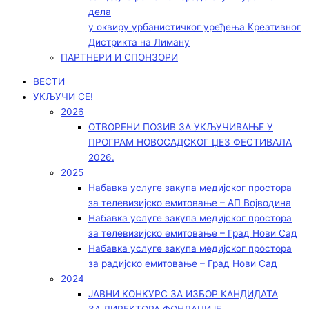
дела
у оквиру урбанистичког уређења Креативног
Дистрикта на Лиману
ПАРТНЕРИ И СПОНЗОРИ
ВЕСТИ
УКЉУЧИ СЕ!
2026
ОТВОРЕНИ ПОЗИВ ЗА УКЉУЧИВАЊЕ У
ПРОГРАМ НОВОСАДСКОГ ЏЕЗ ФЕСТИВАЛА
2026.
2025
Набавка услуге закупа медијског простора
за телевизијско емитовање – АП Војводинa
Набавка услуге закупа медијског простора
за телевизијско емитовање – Град Нови Сад
Набавка услуге закупа медијског простора
за радијско емитовање – Град Нови Сад
2024
ЈАВНИ КОНКУРС ЗА ИЗБОР КАНДИДАТА