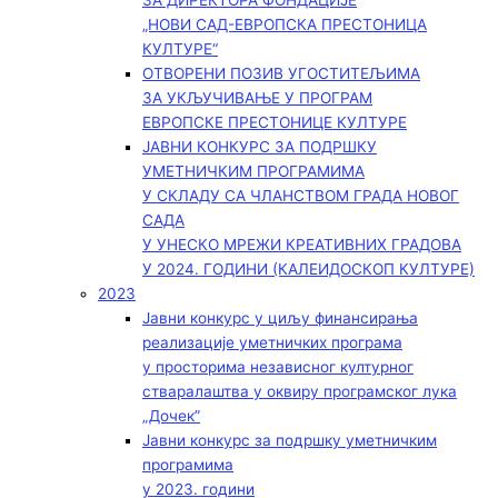
ЗА ДИРЕКТОРА ФОНДАЦИЈЕ
„НОВИ САД-ЕВРОПСКА ПРЕСТОНИЦА
КУЛТУРЕ“
ОТВОРЕНИ ПОЗИВ УГОСТИТЕЉИМА
ЗА УКЉУЧИВАЊЕ У ПРОГРАМ
ЕВРОПСКЕ ПРЕСТОНИЦЕ КУЛТУРЕ
ЈАВНИ КОНКУРС ЗА ПОДРШКУ
УМЕТНИЧКИМ ПРОГРАМИМА
У СКЛАДУ СА ЧЛАНСТВОМ ГРАДА НОВОГ
САДА
У УНЕСКО МРЕЖИ КРЕАТИВНИХ ГРАДОВА
У 2024. ГОДИНИ (КАЛЕИДОСКОП КУЛТУРЕ)
2023
Јавни конкурс у циљу финансирања
реализације уметничких програма
у просторима независног културног
стваралаштва у оквиру програмског лука
„Дочек”
Јавни конкурс за подршку уметничким
програмима
у 2023. години