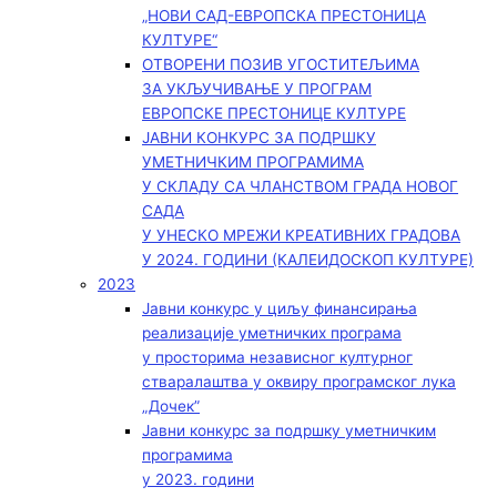
„НОВИ САД-ЕВРОПСКА ПРЕСТОНИЦА
КУЛТУРЕ“
ОТВОРЕНИ ПОЗИВ УГОСТИТЕЉИМА
ЗА УКЉУЧИВАЊЕ У ПРОГРАМ
ЕВРОПСКЕ ПРЕСТОНИЦЕ КУЛТУРЕ
ЈАВНИ КОНКУРС ЗА ПОДРШКУ
УМЕТНИЧКИМ ПРОГРАМИМА
У СКЛАДУ СА ЧЛАНСТВОМ ГРАДА НОВОГ
САДА
У УНЕСКО МРЕЖИ КРЕАТИВНИХ ГРАДОВА
У 2024. ГОДИНИ (КАЛЕИДОСКОП КУЛТУРЕ)
2023
Јавни конкурс у циљу финансирања
реализације уметничких програма
у просторима независног културног
стваралаштва у оквиру програмског лука
„Дочек”
Јавни конкурс за подршку уметничким
програмима
у 2023. години