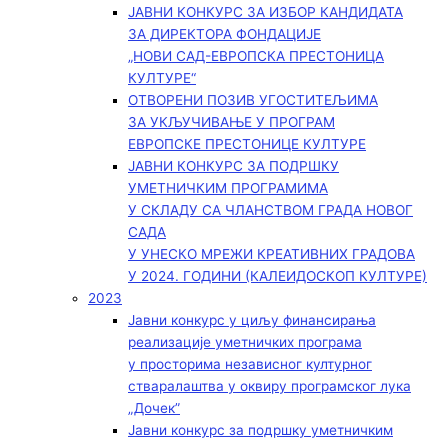
ЈАВНИ КОНКУРС ЗА ИЗБОР КАНДИДАТА
ЗА ДИРЕКТОРА ФОНДАЦИЈЕ
„НОВИ САД-ЕВРОПСКА ПРЕСТОНИЦА
КУЛТУРЕ“
ОТВОРЕНИ ПОЗИВ УГОСТИТЕЉИМА
ЗА УКЉУЧИВАЊЕ У ПРОГРАМ
ЕВРОПСКЕ ПРЕСТОНИЦЕ КУЛТУРЕ
ЈАВНИ КОНКУРС ЗА ПОДРШКУ
УМЕТНИЧКИМ ПРОГРАМИМА
У СКЛАДУ СА ЧЛАНСТВОМ ГРАДА НОВОГ
САДА
У УНЕСКО МРЕЖИ КРЕАТИВНИХ ГРАДОВА
У 2024. ГОДИНИ (КАЛЕИДОСКОП КУЛТУРЕ)
2023
Јавни конкурс у циљу финансирања
реализације уметничких програма
у просторима независног културног
стваралаштва у оквиру програмског лука
„Дочек”
Јавни конкурс за подршку уметничким