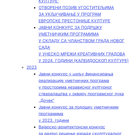
КУЛТУРЕ“
ОТВОРЕНИ ПОЗИВ УГОСТИТЕЉИМА
ЗА УКЉУЧИВАЊЕ У ПРОГРАМ
ЕВРОПСКЕ ПРЕСТОНИЦЕ КУЛТУРЕ
ЈАВНИ КОНКУРС ЗА ПОДРШКУ
УМЕТНИЧКИМ ПРОГРАМИМА
У СКЛАДУ СА ЧЛАНСТВОМ ГРАДА НОВОГ
САДА
У УНЕСКО МРЕЖИ КРЕАТИВНИХ ГРАДОВА
У 2024. ГОДИНИ (КАЛЕИДОСКОП КУЛТУРЕ)
2023
Јавни конкурс у циљу финансирања
реализације уметничких програма
у просторима независног културног
стваралаштва у оквиру програмског лука
„Дочек”
Јавни конкурс за подршку уметничким
програмима
у 2023. години
Вајарско-архитектонски конкурс
за идејно решење израде скулптуралног