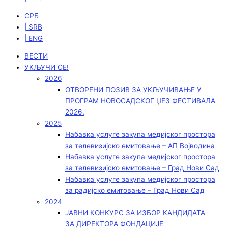
СРБ
| SRB
| ENG
ВЕСТИ
УКЉУЧИ СЕ!
2026
ОТВОРЕНИ ПОЗИВ ЗА УКЉУЧИВАЊЕ У
ПРОГРАМ НОВОСАДСКОГ ЏЕЗ ФЕСТИВАЛА
2026.
2025
Набавка услуге закупа медијског простора
за телевизијско емитовање – АП Војводинa
Набавка услуге закупа медијског простора
за телевизијско емитовање – Град Нови Сад
Набавка услуге закупа медијског простора
за радијско емитовање – Град Нови Сад
2024
ЈАВНИ КОНКУРС ЗА ИЗБОР КАНДИДАТА
ЗА ДИРЕКТОРА ФОНДАЦИЈЕ