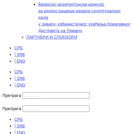
Вајарско-архитектонски конкурс
за идејно решење израде скулптуралног
дела
у оквиру урбанистичког уређења Креативног
Дистрикта на Лиману
ПАРТНЕРИ И СПОНЗОРИ
СРБ
| SRB
| ENG
СРБ
| SRB
| ENG
Претрага
Претрага
СРБ
| SRB
| ENG