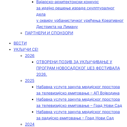
Вајарско-архитектонски конкурс
за идејно решење израде скулптуралног
дела
у оквиру урбанистичког уређења Креативног
Дистрикта на Лиману
ПАРТНЕРИ И СПОНЗОРИ
ВЕСТИ
УКЉУЧИ СЕ!
2026
ОТВОРЕНИ ПОЗИВ ЗА УКЉУЧИВАЊЕ У
ПРОГРАМ НОВОСАДСКОГ ЏЕЗ ФЕСТИВАЛА
2026.
2025
Набавка услуге закупа медијског простора
за телевизијско емитовање – АП Војводинa
Набавка услуге закупа медијског простора
за телевизијско емитовање – Град Нови Сад
Набавка услуге закупа медијског простора
за радијско емитовање – Град Нови Сад
2024