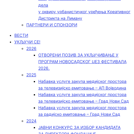
дела
у оквиру урбанистичког уређења Креативног
Дистрикта на Лиману
ПАРТНЕРИ И СПОНЗОРИ
ВЕСТИ
УКЉУЧИ СЕ!
2026
ОТВОРЕНИ ПОЗИВ ЗА УКЉУЧИВАЊЕ У
ПРОГРАМ НОВОСАДСКОГ ЏЕЗ ФЕСТИВАЛА
2026.
2025
Набавка услуге закупа медијског простора
за телевизијско емитовање – АП Војводинa
Набавка услуге закупа медијског простора
за телевизијско емитовање – Град Нови Сад
Набавка услуге закупа медијског простора
за радијско емитовање – Град Нови Сад
2024
ЈАВНИ КОНКУРС ЗА ИЗБОР КАНДИДАТА