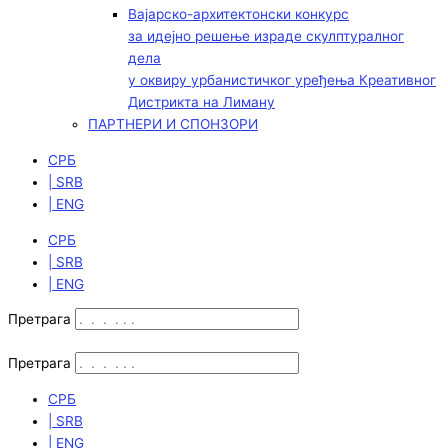
Вајарско-архитектонски конкурс
за идејно решење израде скулптуралног
дела
у оквиру урбанистичког уређења Креативног
Дистрикта на Лиману
ПАРТНЕРИ И СПОНЗОРИ
СРБ
| SRB
| ENG
СРБ
| SRB
| ENG
Претрага
Претрага
СРБ
| SRB
| ENG