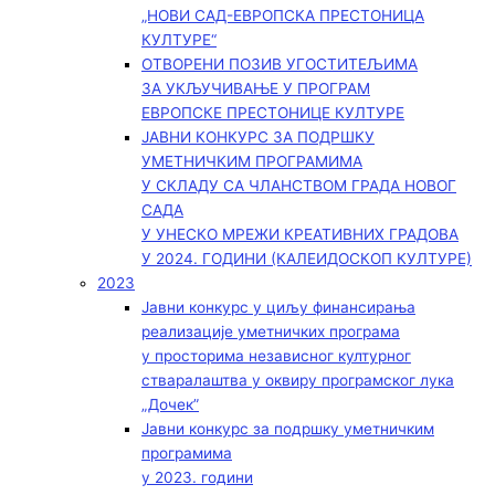
„НОВИ САД-ЕВРОПСКА ПРЕСТОНИЦА
КУЛТУРЕ“
ОТВОРЕНИ ПОЗИВ УГОСТИТЕЉИМА
ЗА УКЉУЧИВАЊЕ У ПРОГРАМ
ЕВРОПСКЕ ПРЕСТОНИЦЕ КУЛТУРЕ
ЈАВНИ КОНКУРС ЗА ПОДРШКУ
УМЕТНИЧКИМ ПРОГРАМИМА
У СКЛАДУ СА ЧЛАНСТВОМ ГРАДА НОВОГ
САДА
У УНЕСКО МРЕЖИ КРЕАТИВНИХ ГРАДОВА
У 2024. ГОДИНИ (КАЛЕИДОСКОП КУЛТУРЕ)
2023
Јавни конкурс у циљу финансирања
реализације уметничких програма
у просторима независног културног
стваралаштва у оквиру програмског лука
„Дочек”
Јавни конкурс за подршку уметничким
програмима
у 2023. години