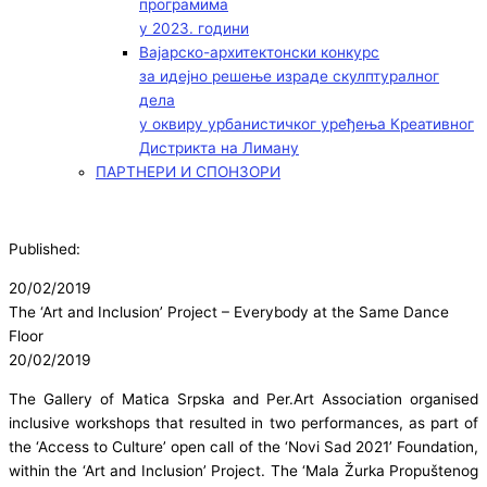
програмима
у 2023. години
Вајарско-архитектонски конкурс
за идејно решење израде скулптуралног
дела
у оквиру урбанистичког уређења Креативног
Дистрикта на Лиману
ПАРТНЕРИ И СПОНЗОРИ
Published:
20/02/2019
The ‘Art and Inclusion’ Project – Everybody at the Same Dance
Floor
20/02/2019
The Gallery of Matica Srpska and Per.Art Association organised
inclusive workshops that resulted in two performances, as part of
the ‘Access to Culture’ open call of the ‘Novi Sad 2021’ Foundation,
within the ‘Art and Inclusion’ Project. The ‘Mala Žurka Propuštenog