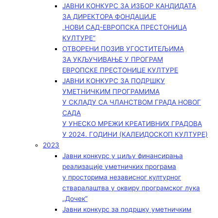
ЈАВНИ КОНКУРС ЗА ИЗБОР КАНДИДАТА
ЗА ДИРЕКТОРА ФОНДАЦИЈЕ
„НОВИ САД-ЕВРОПСКА ПРЕСТОНИЦА
КУЛТУРЕ“
ОТВОРЕНИ ПОЗИВ УГОСТИТЕЉИМА
ЗА УКЉУЧИВАЊЕ У ПРОГРАМ
ЕВРОПСКЕ ПРЕСТОНИЦЕ КУЛТУРЕ
ЈАВНИ КОНКУРС ЗА ПОДРШКУ
УМЕТНИЧКИМ ПРОГРАМИМА
У СКЛАДУ СА ЧЛАНСТВОМ ГРАДА НОВОГ
САДА
У УНЕСКО МРЕЖИ КРЕАТИВНИХ ГРАДОВА
У 2024. ГОДИНИ (КАЛЕИДОСКОП КУЛТУРЕ)
2023
Јавни конкурс у циљу финансирања
реализације уметничких програма
у просторима независног културног
стваралаштва у оквиру програмског лука
„Дочек”
Јавни конкурс за подршку уметничким