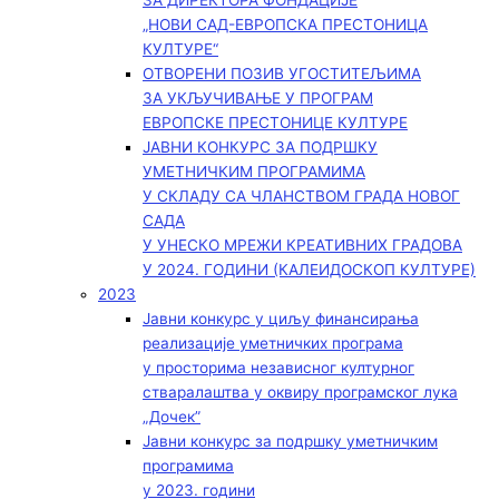
ЗА ДИРЕКТОРА ФОНДАЦИЈЕ
„НОВИ САД-ЕВРОПСКА ПРЕСТОНИЦА
КУЛТУРЕ“
ОТВОРЕНИ ПОЗИВ УГОСТИТЕЉИМА
ЗА УКЉУЧИВАЊЕ У ПРОГРАМ
ЕВРОПСКЕ ПРЕСТОНИЦЕ КУЛТУРЕ
ЈАВНИ КОНКУРС ЗА ПОДРШКУ
УМЕТНИЧКИМ ПРОГРАМИМА
У СКЛАДУ СА ЧЛАНСТВОМ ГРАДА НОВОГ
САДА
У УНЕСКО МРЕЖИ КРЕАТИВНИХ ГРАДОВА
У 2024. ГОДИНИ (КАЛЕИДОСКОП КУЛТУРЕ)
2023
Јавни конкурс у циљу финансирања
реализације уметничких програма
у просторима независног културног
стваралаштва у оквиру програмског лука
„Дочек”
Јавни конкурс за подршку уметничким
програмима
у 2023. години