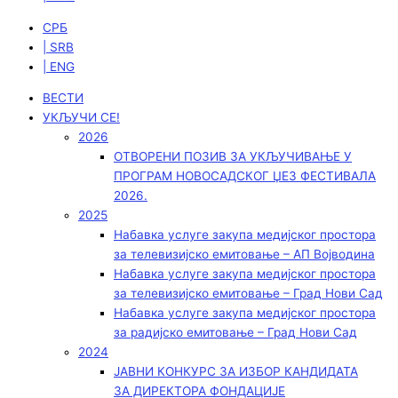
СРБ
| SRB
| ENG
ВЕСТИ
УКЉУЧИ СЕ!
2026
ОТВОРЕНИ ПОЗИВ ЗА УКЉУЧИВАЊЕ У
ПРОГРАМ НОВОСАДСКОГ ЏЕЗ ФЕСТИВАЛА
2026.
2025
Набавка услуге закупа медијског простора
за телевизијско емитовање – АП Војводинa
Набавка услуге закупа медијског простора
за телевизијско емитовање – Град Нови Сад
Набавка услуге закупа медијског простора
за радијско емитовање – Град Нови Сад
2024
ЈАВНИ КОНКУРС ЗА ИЗБОР КАНДИДАТА
ЗА ДИРЕКТОРА ФОНДАЦИЈЕ