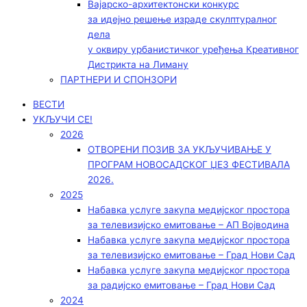
Вајарско-архитектонски конкурс
за идејно решење израде скулптуралног
дела
у оквиру урбанистичког уређења Креативног
Дистрикта на Лиману
ПАРТНЕРИ И СПОНЗОРИ
ВЕСТИ
УКЉУЧИ СЕ!
2026
ОТВОРЕНИ ПОЗИВ ЗА УКЉУЧИВАЊЕ У
ПРОГРАМ НОВОСАДСКОГ ЏЕЗ ФЕСТИВАЛА
2026.
2025
Набавка услуге закупа медијског простора
за телевизијско емитовање – АП Војводинa
Набавка услуге закупа медијског простора
за телевизијско емитовање – Град Нови Сад
Набавка услуге закупа медијског простора
за радијско емитовање – Град Нови Сад
2024