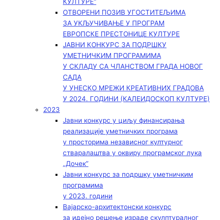
КУЛТУРЕ“
ОТВОРЕНИ ПОЗИВ УГОСТИТЕЉИМА
ЗА УКЉУЧИВАЊЕ У ПРОГРАМ
ЕВРОПСКЕ ПРЕСТОНИЦЕ КУЛТУРЕ
ЈАВНИ КОНКУРС ЗА ПОДРШКУ
УМЕТНИЧКИМ ПРОГРАМИМА
У СКЛАДУ СА ЧЛАНСТВОМ ГРАДА НОВОГ
САДА
У УНЕСКО МРЕЖИ КРЕАТИВНИХ ГРАДОВА
У 2024. ГОДИНИ (КАЛЕИДОСКОП КУЛТУРЕ)
2023
Јавни конкурс у циљу финансирања
реализације уметничких програма
у просторима независног културног
стваралаштва у оквиру програмског лука
„Дочек”
Јавни конкурс за подршку уметничким
програмима
у 2023. години
Вајарско-архитектонски конкурс
за идејно решење израде скулптуралног