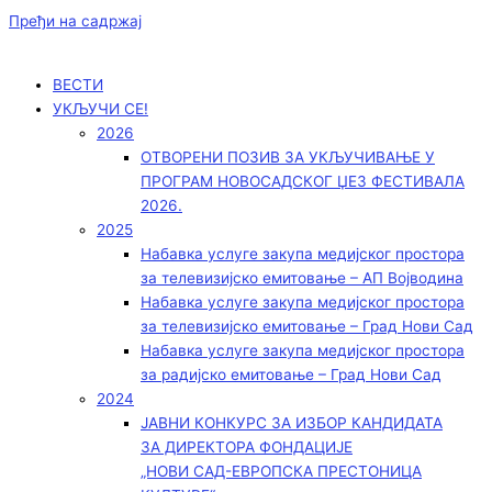
Пређи на садржај
ВЕСТИ
УКЉУЧИ СЕ!
2026
ОТВОРЕНИ ПОЗИВ ЗА УКЉУЧИВАЊЕ У
ПРОГРАМ НОВОСАДСКОГ ЏЕЗ ФЕСТИВАЛА
2026.
2025
Набавка услуге закупа медијског простора
за телевизијско емитовање – АП Војводинa
Набавка услуге закупа медијског простора
за телевизијско емитовање – Град Нови Сад
Набавка услуге закупа медијског простора
за радијско емитовање – Град Нови Сад
2024
ЈАВНИ КОНКУРС ЗА ИЗБОР КАНДИДАТА
ЗА ДИРЕКТОРА ФОНДАЦИЈЕ
„НОВИ САД-ЕВРОПСКА ПРЕСТОНИЦА