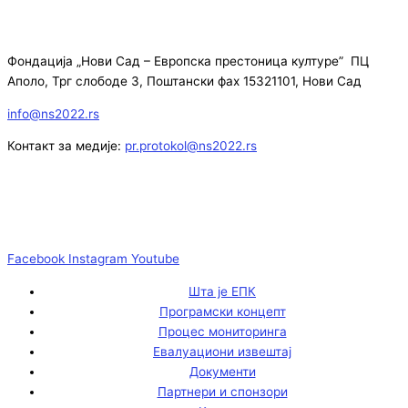
Фондација „Нови Сад – Европска престоница културе” ПЦ
Аполо, Трг слободе 3, Поштански фах 15321101, Нови Сад
info@ns2022.rs
Контакт за медије:
pr.protokol@ns2022.rs
Facebook
Instagram
Youtube
Шта је ЕПК
Програмски концепт
Процес мониторинга
Евалуациони извештај
Документи
Партнери и спонзори