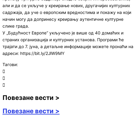
али и да се укључе у креирање нових, другачијих културних
садржаја, да уче о европским вредностима и покажу на који
начин могу да допринесу креирању аутентичне културне
слике града.
У „Будућност Европе“ укључено је више од 40 домаћих и
страних организација и културних установа. Програми ће
трајати до 7. јуна, а детаљне информације можете пронаћи на
адреси: https://bit.ly/2JlW9MY
Тагови:
Повезане вести >
Повезане вести >