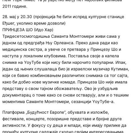
2011 године.
28. мај у 20.30 (пројекција ће бити испред културне станице
Еђшег, уколико време дозволи)
ПРИНЦЕЗА ШО (Идо Хар)
Тридесетосмогодишња Саманта Монтгомери живи сама у
једном од предграђа Њу Орлеанса. Преко дана ради као
медицинска сестра, а увече се претвара у Принцезу Шо и
наступа у локалним клубовима. Поставља своје а капела
снимке на YоуТубе који нису били нарочито популарни. Ипак,
један од њених слушалаца био је израелски музичар Кутиман,
који се бавио комбиновањем различитих снимака са тог сајта,
како би добио нове музичке комаде. Принцеза Шо није имала
представу о свом тајном обожаватељу. Ово је узбудљив
документарац о томе како се снови остварују, али и о тешким
моментима Саманте Монтгомери, сезанцији YоуТубе-а.
Платформа „Будућност Европе“, обухвата и изложбе,
фестивале, концерте, позоришне представе и бројне друге
активности. У фокусу су деца и млади, који имају прилике да
пронађу културне садржаје сходно својим интересовањима,