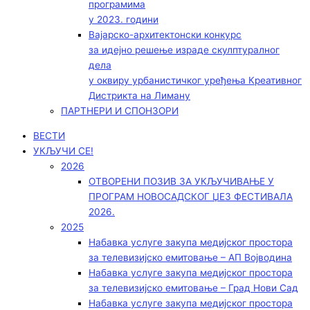
програмима
у 2023. години
Вајарско-архитектонски конкурс
за идејно решење израде скулптуралног
дела
у оквиру урбанистичког уређења Креативног
Дистрикта на Лиману
ПАРТНЕРИ И СПОНЗОРИ
ВЕСТИ
УКЉУЧИ СЕ!
2026
ОТВОРЕНИ ПОЗИВ ЗА УКЉУЧИВАЊЕ У
ПРОГРАМ НОВОСАДСКОГ ЏЕЗ ФЕСТИВАЛА
2026.
2025
Набавка услуге закупа медијског простора
за телевизијско емитовање – АП Војводинa
Набавка услуге закупа медијског простора
за телевизијско емитовање – Град Нови Сад
Набавка услуге закупа медијског простора