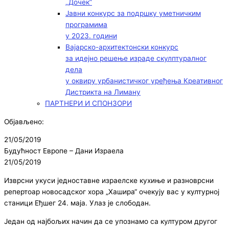
„Дочек”
Јавни конкурс за подршку уметничким
програмима
у 2023. години
Вајарско-архитектонски конкурс
за идејно решење израде скулптуралног
дела
у оквиру урбанистичког уређења Креативног
Дистрикта на Лиману
ПАРТНЕРИ И СПОНЗОРИ
Објављено:
21/05/2019
Будућност Европе – Дани Израела
21/05/2019
Изврсни укуси једноставне израелске кухиње и разноврсни
репертоар новосадског хора „Хашира“ очекују вас у културној
станици Еђшег 24. маја. Улаз је слободан.
Један од најбољих начин да се упознамо са културом другог