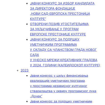
ЈАВНИ КОНКУРС ЗА ИЗБОР КАНДИДАТА
ЗА ДИРЕКТОРА ФОНДАЦИЈЕ
„НОВИ САД-ЕВРОПСКА ПРЕСТОНИЦА
КУЛТУРЕ“
ОТВОРЕНИ ПОЗИВ УГОСТИТЕЉИМА
ЗА УКЉУЧИВАЊЕ У ПРОГРАМ
ЕВРОПСКЕ ПРЕСТОНИЦЕ КУЛТУРЕ
ЈАВНИ КОНКУРС ЗА ПОДРШКУ
УМЕТНИЧКИМ ПРОГРАМИМА
У СКЛАДУ СА ЧЛАНСТВОМ ГРАДА НОВОГ
САДА
У УНЕСКО МРЕЖИ КРЕАТИВНИХ ГРАДОВА
У 2024. ГОДИНИ (КАЛЕИДОСКОП КУЛТУРЕ)
2023
Јавни конкурс у циљу финансирања
реализације уметничких програма
у просторима независног културног
стваралаштва у оквиру програмског лука
„Дочек”
Јавни конкурс за подршку уметничким