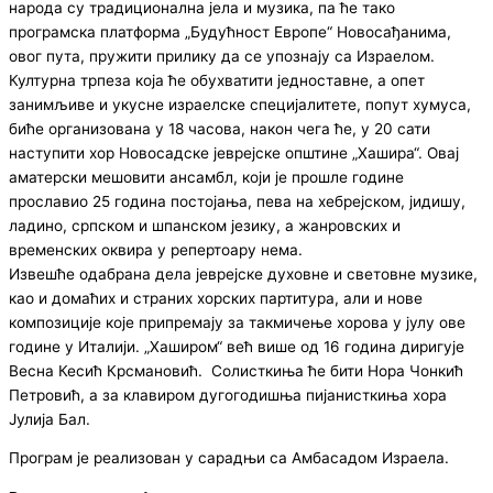
народа су традиционална јела и музика, па ће тако
програмска платформа „Будућност Европе“ Новосађанима,
овог пута, пружити прилику да се упознају са Израелом.
Културна трпеза која ће обухватити једноставне, а опет
занимљиве и укусне израелске специјалитете, попут хумуса,
биће организована у 18 часова, након чега ће, у 20 сати
наступити хор Новосадске јеврејске општине „Хашира“. Овај
аматерски мешовити ансамбл, који је прошле године
прославио 25 година постојања, пева на хебрејском, јидишу,
ладино, српском и шпанском језику, а жанровских и
временских оквира у репертоару нема.
Извешће одабрана дела јеврејске духовне и световне музике,
као и домаћих и страних хорских партитура, али и нове
композиције које припремају за такмичење хорова у јулу ове
године у Италији. „Хаширом“ већ више од 16 година диригује
Весна Кесић Крсмановић. Солисткиња ће бити Нора Чонкић
Петровић, а за клавиром дугогодишња пијанисткиња хора
Јулија Бал.
Програм је реализован у сарадњи са Амбасадом Израела.