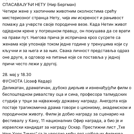
СПАСАВАЈУЋИ НЕТУ (Нир Бергман)
Четири жене у хаотичним животним околностима срећу
мистериозног странца Нету, чија им искреност и рањивост
помажу да учврсте своје породичне везе. Када Нетин живот
одједном крене у погрешном правцу, он покушава да се врати
на прави пут. Његова прича је испричана кроз сусрете са
женама које упознаје током једне године у тренуцима који су
кључни и за њега и за њих. Свака личност представља одраз
оне друге, а одговор на питање које се поставља у једној
причи често лежи у другој.
28. мај у 18.30
ФУСНОТА (Јозеф Кедар)
Деликатан, драматичан, дубоко дирљив и изненађујући филм о
беспоштедном ривалству оца и сина, професора талмудских
студија у трци за најважнију државну награду. Анегдота која
постаје трагикомична драма говори о ционизму, академском и
породичном животу. Филм је добио награду за сценарио на
фестивалу у Кану, 11 националних Офир награда, а био је и
израелски кандидат за награду Оскар. Престижни лист „Тхе
Неw Yорк Тимес“ га је уврстио међу пет најбољих филмова