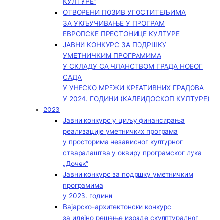
КУЛТУРЕ“
ОТВОРЕНИ ПОЗИВ УГОСТИТЕЉИМА
ЗА УКЉУЧИВАЊЕ У ПРОГРАМ
ЕВРОПСКЕ ПРЕСТОНИЦЕ КУЛТУРЕ
ЈАВНИ КОНКУРС ЗА ПОДРШКУ
УМЕТНИЧКИМ ПРОГРАМИМА
У СКЛАДУ СА ЧЛАНСТВОМ ГРАДА НОВОГ
САДА
У УНЕСКО МРЕЖИ КРЕАТИВНИХ ГРАДОВА
У 2024. ГОДИНИ (КАЛЕИДОСКОП КУЛТУРЕ)
2023
Јавни конкурс у циљу финансирања
реализације уметничких програма
у просторима независног културног
стваралаштва у оквиру програмског лука
„Дочек”
Јавни конкурс за подршку уметничким
програмима
у 2023. години
Вајарско-архитектонски конкурс
за идејно решење израде скулптуралног