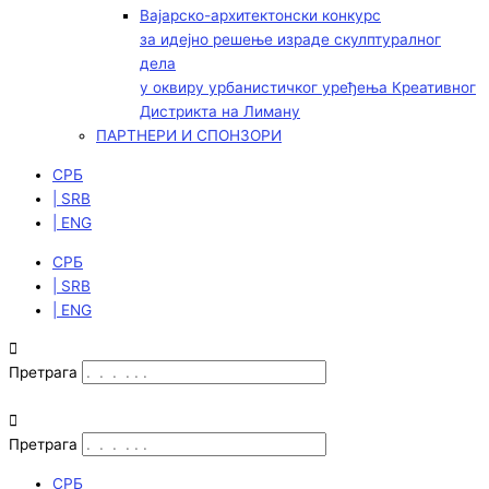
Вајарско-архитектонски конкурс
за идејно решење израде скулптуралног
дела
у оквиру урбанистичког уређења Креативног
Дистрикта на Лиману
ПАРТНЕРИ И СПОНЗОРИ
СРБ
| SRB
| ENG
СРБ
| SRB
| ENG
Претрага
Претрага
СРБ