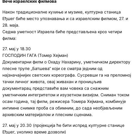
Вече израелских филмова
Након традиционалне кухиње и музике, културна станица
Еђшег биће место упознавања и са израелским филмом, 27. и
28. маја.
Седма уметност Израела биће представљена кроз четири
филма:
27. мај у 18.30
ГОСПОДИН ГАГА (Томер Хејман)
Документарни филм о Охаду Нахарину, уметничком директору
плесне трупе „Батшева“ који се сматра једним од
најзначајнијих светских кореографа. Сусревши га на преломној
тачки личног живота, овај живахан и проницљив
документарац представиће вам човека са снажним
уметничким интегритетом и изузетном визијом. Сниман током
осам година, тај филм, режисера Томера Хејмана, комбинује
интимне снимке проба са обимним, до сада необјављеним
архивским материјалом и плесним сценама.
27. мај у 20.30 (пројекција ће бити испред културне станице
Еђшег, уколико време дозволи)