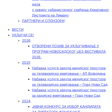
дела
у оквиру урбанистичког уређења Креативног
Дистрикта на Лиману
ПАРТНЕРИ И СПОНЗОРИ
ВЕСТИ
УКЉУЧИ СЕ!
2026
ОТВОРЕНИ ПОЗИВ ЗА УКЉУЧИВАЊЕ У
ПРОГРАМ НОВОСАДСКОГ ЏЕЗ ФЕСТИВАЛА
2026.
2025
Набавка услуге закупа медијског простора
за телевизијско емитовање – АП Војводинa
Набавка услуге закупа медијског простора
за телевизијско емитовање – Град Нови Сад
Набавка услуге закупа медијског простора
за радијско емитовање – Град Нови Сад
2024
ЈАВНИ КОНКУРС ЗА ИЗБОР КАНДИДАТА