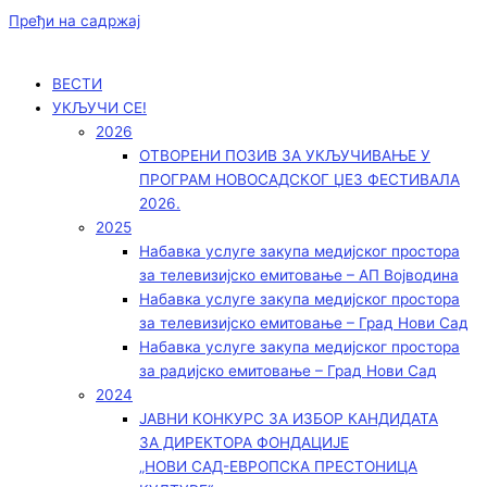
Пређи на садржај
ВЕСТИ
УКЉУЧИ СЕ!
2026
ОТВОРЕНИ ПОЗИВ ЗА УКЉУЧИВАЊЕ У
ПРОГРАМ НОВОСАДСКОГ ЏЕЗ ФЕСТИВАЛА
2026.
2025
Набавка услуге закупа медијског простора
за телевизијско емитовање – АП Војводинa
Набавка услуге закупа медијског простора
за телевизијско емитовање – Град Нови Сад
Набавка услуге закупа медијског простора
за радијско емитовање – Град Нови Сад
2024
ЈАВНИ КОНКУРС ЗА ИЗБОР КАНДИДАТА
ЗА ДИРЕКТОРА ФОНДАЦИЈЕ
„НОВИ САД-ЕВРОПСКА ПРЕСТОНИЦА