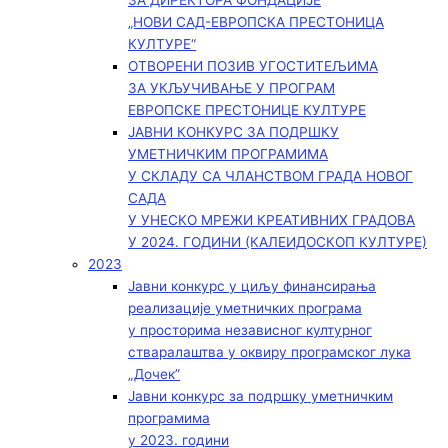
ЗА ДИРЕКТОРА ФОНДАЦИЈЕ
„НОВИ САД-ЕВРОПСКА ПРЕСТОНИЦА
КУЛТУРЕ“
ОТВОРЕНИ ПОЗИВ УГОСТИТЕЉИМА
ЗА УКЉУЧИВАЊЕ У ПРОГРАМ
ЕВРОПСКЕ ПРЕСТОНИЦЕ КУЛТУРЕ
ЈАВНИ КОНКУРС ЗА ПОДРШКУ
УМЕТНИЧКИМ ПРОГРАМИМА
У СКЛАДУ СА ЧЛАНСТВОМ ГРАДА НОВОГ
САДА
У УНЕСКО МРЕЖИ КРЕАТИВНИХ ГРАДОВА
У 2024. ГОДИНИ (КАЛЕИДОСКОП КУЛТУРЕ)
2023
Јавни конкурс у циљу финансирања
реализације уметничких програма
у просторима независног културног
стваралаштва у оквиру програмског лука
„Дочек”
Јавни конкурс за подршку уметничким
програмима
у 2023. години