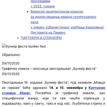
програмима
у 2023. години
Вајарско-архитектонски конкурс
за идејно решење израде скулптуралног
дела
у оквиру урбанистичког уређења Креативног
Дистрикта на Лиману
ПАРТНЕРИ И СПОНЗОРИ
Објављено:
09/11/2020
Графичка новела – окосница овогодишњег „Бункер феста”
09/11/2020
Овогодишње 16. издање „Бункер феста”, под називом „Момци
из гараже“ биће одржано
14. и 15. новембра у
Културној
станици Еђшег.
Посвећен је графичкој новели, као
специфичном жанру, који се све чешће појављује у
издаваштву, како у свету, тако и код нас. Љубитељи стрипа и