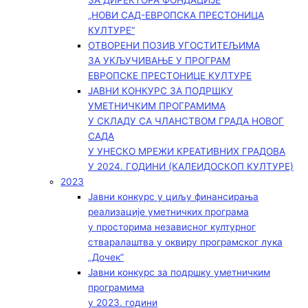
ЗА ДИРЕКТОРА ФОНДАЦИЈЕ
„НОВИ САД-ЕВРОПСКА ПРЕСТОНИЦА
КУЛТУРЕ“
ОТВОРЕНИ ПОЗИВ УГОСТИТЕЉИМА
ЗА УКЉУЧИВАЊЕ У ПРОГРАМ
ЕВРОПСКЕ ПРЕСТОНИЦЕ КУЛТУРЕ
ЈАВНИ КОНКУРС ЗА ПОДРШКУ
УМЕТНИЧКИМ ПРОГРАМИМА
У СКЛАДУ СА ЧЛАНСТВОМ ГРАДА НОВОГ
САДА
У УНЕСКО МРЕЖИ КРЕАТИВНИХ ГРАДОВА
У 2024. ГОДИНИ (КАЛЕИДОСКОП КУЛТУРЕ)
2023
Јавни конкурс у циљу финансирања
реализације уметничких програма
у просторима независног културног
стваралаштва у оквиру програмског лука
„Дочек”
Јавни конкурс за подршку уметничким
програмима
у 2023. години