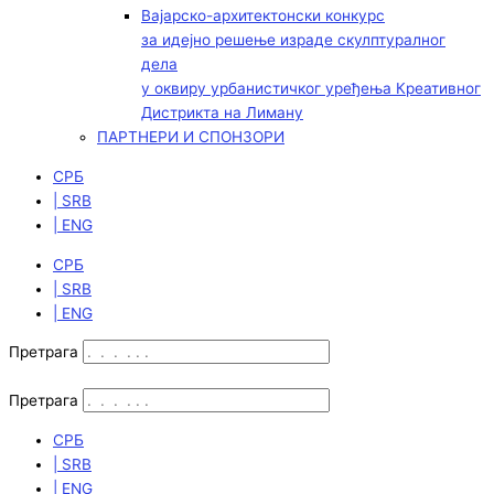
Вајарско-архитектонски конкурс
за идејно решење израде скулптуралног
дела
у оквиру урбанистичког уређења Креативног
Дистрикта на Лиману
ПАРТНЕРИ И СПОНЗОРИ
СРБ
| SRB
| ENG
СРБ
| SRB
| ENG
Претрага
Претрага
СРБ
| SRB
| ENG