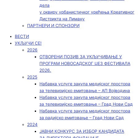
дела
у оквиру урбанистичког уређења Креативног
Дистрикта на Лиману
ПАРТНЕРИ И СПОНЗОРИ
ВЕСТИ
УКЉУЧИ СЕ!
2026
ОТВОРЕНИ ПОЗИВ ЗА УКЉУЧИВАЊЕ У
ПРОГРАМ НОВОСАДСКОГ ЏЕЗ ФЕСТИВАЛА
2026.
2025
Набавка услуге закупа медијског простора
за телевизијско емитовање – АП Војводинa
Набавка услуге закупа медијског простора
за телевизијско емитовање – Град Нови Сад
Набавка услуге закупа медијског простора
за радијско емитовање – Град Нови Сад
2024
ЈАВНИ КОНКУРС ЗА ИЗБОР КАНДИДАТА