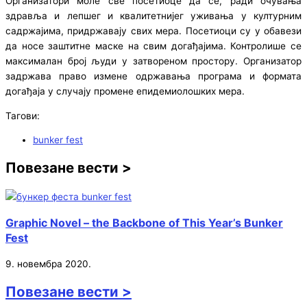
Организатори моле све посетиоце да се, ради очувања
здравља и лепшег и квалитетнијег уживања у културним
садржајима, придржавају свих мера. Посетиоци су у обавези
да носе заштитне маске на свим догађајима. Контролише се
максималан број људи у затвореном простору. Организатор
задржава право измене одржавања програма и формата
догађаја у случају промене епидемиолошких мера.
Тагови:
bunker fest
Повезане вести >
Graphic Novel – the Backbone of This Year’s Bunker
Fest
9. новембра 2020.
Повезане вести >