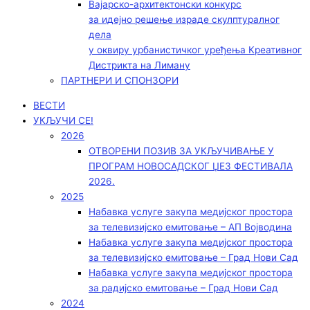
Вајарско-архитектонски конкурс
за идејно решење израде скулптуралног
дела
у оквиру урбанистичког уређења Креативног
Дистрикта на Лиману
ПАРТНЕРИ И СПОНЗОРИ
ВЕСТИ
УКЉУЧИ СЕ!
2026
ОТВОРЕНИ ПОЗИВ ЗА УКЉУЧИВАЊЕ У
ПРОГРАМ НОВОСАДСКОГ ЏЕЗ ФЕСТИВАЛА
2026.
2025
Набавка услуге закупа медијског простора
за телевизијско емитовање – АП Војводинa
Набавка услуге закупа медијског простора
за телевизијско емитовање – Град Нови Сад
Набавка услуге закупа медијског простора
за радијско емитовање – Град Нови Сад
2024