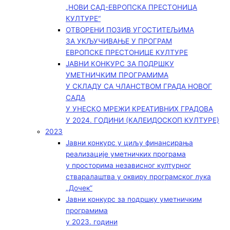
„НОВИ САД-ЕВРОПСКА ПРЕСТОНИЦА
КУЛТУРЕ“
ОТВОРЕНИ ПОЗИВ УГОСТИТЕЉИМА
ЗА УКЉУЧИВАЊЕ У ПРОГРАМ
ЕВРОПСКЕ ПРЕСТОНИЦЕ КУЛТУРЕ
ЈАВНИ КОНКУРС ЗА ПОДРШКУ
УМЕТНИЧКИМ ПРОГРАМИМА
У СКЛАДУ СА ЧЛАНСТВОМ ГРАДА НОВОГ
САДА
У УНЕСКО МРЕЖИ КРЕАТИВНИХ ГРАДОВА
У 2024. ГОДИНИ (КАЛЕИДОСКОП КУЛТУРЕ)
2023
Јавни конкурс у циљу финансирања
реализације уметничких програма
у просторима независног културног
стваралаштва у оквиру програмског лука
„Дочек”
Јавни конкурс за подршку уметничким
програмима
у 2023. години