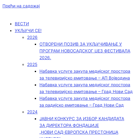
Пређи на садржај
ВЕСТИ
УКЉУЧИ СЕ!
2026
ОТВОРЕНИ ПОЗИВ ЗА УКЉУЧИВАЊЕ У
ПРОГРАМ НОВОСАДСКОГ ЏЕЗ ФЕСТИВАЛА
2026.
2025
Набавка услуге закупа медијског простора
за телевизијско емитовање – АП Војводинa
Набавка услуге закупа медијског простора
за телевизијско емитовање – Град Нови Сад
Набавка услуге закупа медијског простора
за радијско емитовање – Град Нови Сад
2024
ЈАВНИ КОНКУРС ЗА ИЗБОР КАНДИДАТА
ЗА ДИРЕКТОРА ФОНДАЦИЈЕ
„НОВИ САД-ЕВРОПСКА ПРЕСТОНИЦА