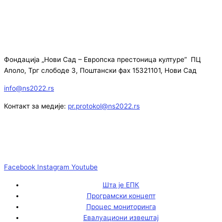
Фондација „Нови Сад – Европска престоница културе” ПЦ
Аполо, Трг слободе 3, Поштански фах 15321101, Нови Сад
info@ns2022.rs
Контакт за медије:
pr.protokol@ns2022.rs
Facebook
Instagram
Youtube
Шта је ЕПК
Програмски концепт
Процес мониторинга
Евалуациони извештај