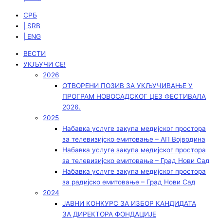
СРБ
| SRB
| ENG
ВЕСТИ
УКЉУЧИ СЕ!
2026
ОТВОРЕНИ ПОЗИВ ЗА УКЉУЧИВАЊЕ У
ПРОГРАМ НОВОСАДСКОГ ЏЕЗ ФЕСТИВАЛА
2026.
2025
Набавка услуге закупа медијског простора
за телевизијско емитовање – АП Војводинa
Набавка услуге закупа медијског простора
за телевизијско емитовање – Град Нови Сад
Набавка услуге закупа медијског простора
за радијско емитовање – Град Нови Сад
2024
ЈАВНИ КОНКУРС ЗА ИЗБОР КАНДИДАТА
ЗА ДИРЕКТОРА ФОНДАЦИЈЕ