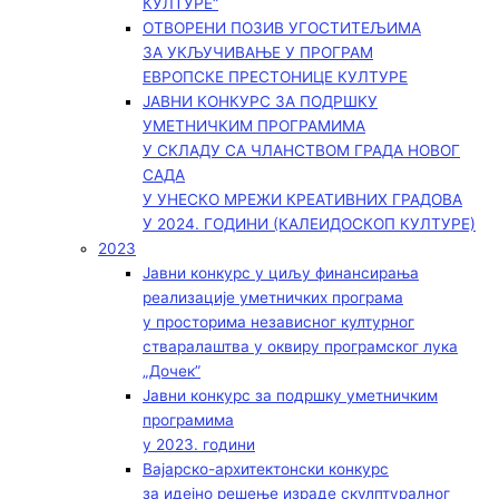
КУЛТУРЕ“
ОТВОРЕНИ ПОЗИВ УГОСТИТЕЉИМА
ЗА УКЉУЧИВАЊЕ У ПРОГРАМ
ЕВРОПСКЕ ПРЕСТОНИЦЕ КУЛТУРЕ
ЈАВНИ КОНКУРС ЗА ПОДРШКУ
УМЕТНИЧКИМ ПРОГРАМИМА
У СКЛАДУ СА ЧЛАНСТВОМ ГРАДА НОВОГ
САДА
У УНЕСКО МРЕЖИ КРЕАТИВНИХ ГРАДОВА
У 2024. ГОДИНИ (КАЛЕИДОСКОП КУЛТУРЕ)
2023
Јавни конкурс у циљу финансирања
реализације уметничких програма
у просторима независног културног
стваралаштва у оквиру програмског лука
„Дочек”
Јавни конкурс за подршку уметничким
програмима
у 2023. години
Вајарско-архитектонски конкурс
за идејно решење израде скулптуралног