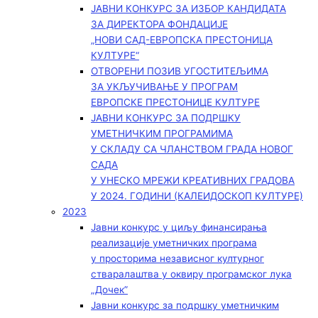
ЈАВНИ КОНКУРС ЗА ИЗБОР КАНДИДАТА
ЗА ДИРЕКТОРА ФОНДАЦИЈЕ
„НОВИ САД-ЕВРОПСКА ПРЕСТОНИЦА
КУЛТУРЕ“
ОТВОРЕНИ ПОЗИВ УГОСТИТЕЉИМА
ЗА УКЉУЧИВАЊЕ У ПРОГРАМ
ЕВРОПСКЕ ПРЕСТОНИЦЕ КУЛТУРЕ
ЈАВНИ КОНКУРС ЗА ПОДРШКУ
УМЕТНИЧКИМ ПРОГРАМИМА
У СКЛАДУ СА ЧЛАНСТВОМ ГРАДА НОВОГ
САДА
У УНЕСКО МРЕЖИ КРЕАТИВНИХ ГРАДОВА
У 2024. ГОДИНИ (КАЛЕИДОСКОП КУЛТУРЕ)
2023
Јавни конкурс у циљу финансирања
реализације уметничких програма
у просторима независног културног
стваралаштва у оквиру програмског лука
„Дочек”
Јавни конкурс за подршку уметничким