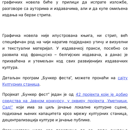
графичких новела биће у прилици да испрате изложбе,
разговоре са ауторима и издавачима, али и да купе омиљена
издања на берзи стрипа.
Графичка новела није илустрована књига, ни стрип, већ
специфичан род на чији наратив подједнако утичу и визуелни
и текстуални материјал. У издавачкој пракси, посебно се
развила код француско – белгијских издавача, а данас је
прихваћена и утемељан код свих развијенијих издавачких
култура.
Детаљан програм „Бункер феста“, можете пронаћи на
сајту
Културних станица
.
Пројекат „Бункер фест“ један је од
42 пројекта који је добио
средства на Јавном конкурсу, у оквиру пројекта „Уметници.
Сад!“
који има за циљ јачање локалне културне сцене,
подизање њених капацитета кроз мрежу културних станица,
децентрализација културе и јачање публике.