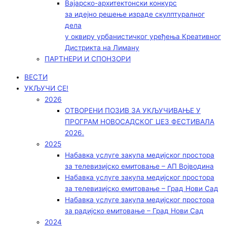
Вајарско-архитектонски конкурс
за идејно решење израде скулптуралног
дела
у оквиру урбанистичког уређења Креативног
Дистрикта на Лиману
ПАРТНЕРИ И СПОНЗОРИ
ВЕСТИ
УКЉУЧИ СЕ!
2026
ОТВОРЕНИ ПОЗИВ ЗА УКЉУЧИВАЊЕ У
ПРОГРАМ НОВОСАДСКОГ ЏЕЗ ФЕСТИВАЛА
2026.
2025
Набавка услуге закупа медијског простора
за телевизијско емитовање – АП Војводинa
Набавка услуге закупа медијског простора
за телевизијско емитовање – Град Нови Сад
Набавка услуге закупа медијског простора
за радијско емитовање – Град Нови Сад
2024