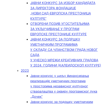
ЈАВНИ КОНКУРС ЗА ИЗБОР КАНДИДАТА
ЗА ДИРЕКТОРА ФОНДАЦИЈЕ
„НОВИ САД-ЕВРОПСКА ПРЕСТОНИЦА
КУЛТУРЕ“
ОТВОРЕНИ ПОЗИВ УГОСТИТЕЉИМА
ЗА УКЉУЧИВАЊЕ У ПРОГРАМ
ЕВРОПСКЕ ПРЕСТОНИЦЕ КУЛТУРЕ
ЈАВНИ КОНКУРС ЗА ПОДРШКУ
УМЕТНИЧКИМ ПРОГРАМИМА
У СКЛАДУ СА ЧЛАНСТВОМ ГРАДА НОВОГ
САДА
У УНЕСКО МРЕЖИ КРЕАТИВНИХ ГРАДОВА
У 2024. ГОДИНИ (КАЛЕИДОСКОП КУЛТУРЕ)
2023
Јавни конкурс у циљу финансирања
реализације уметничких програма
у просторима независног културног
стваралаштва у оквиру програмског лука
„Дочек”
Јавни конкурс за подршку уметничким