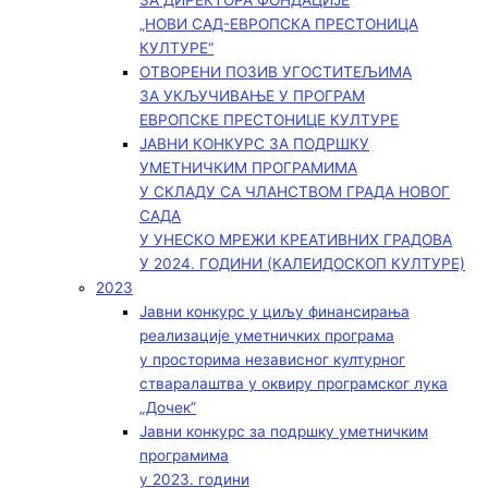
ЗА ДИРЕКТОРА ФОНДАЦИЈЕ
„НОВИ САД-ЕВРОПСКА ПРЕСТОНИЦА
КУЛТУРЕ“
ОТВОРЕНИ ПОЗИВ УГОСТИТЕЉИМА
ЗА УКЉУЧИВАЊЕ У ПРОГРАМ
ЕВРОПСКЕ ПРЕСТОНИЦЕ КУЛТУРЕ
ЈАВНИ КОНКУРС ЗА ПОДРШКУ
УМЕТНИЧКИМ ПРОГРАМИМА
У СКЛАДУ СА ЧЛАНСТВОМ ГРАДА НОВОГ
САДА
У УНЕСКО МРЕЖИ КРЕАТИВНИХ ГРАДОВА
У 2024. ГОДИНИ (КАЛЕИДОСКОП КУЛТУРЕ)
2023
Јавни конкурс у циљу финансирања
реализације уметничких програма
у просторима независног културног
стваралаштва у оквиру програмског лука
„Дочек”
Јавни конкурс за подршку уметничким
програмима
у 2023. години