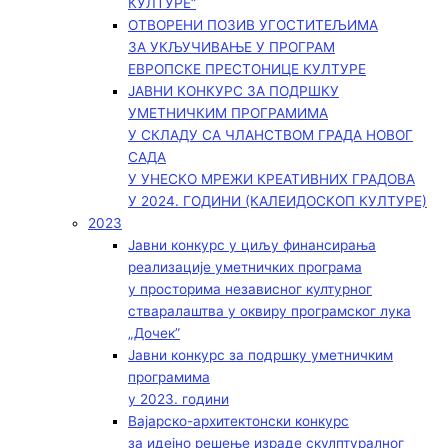
КУЛТУРЕ“
ОТВОРЕНИ ПОЗИВ УГОСТИТЕЉИМА
ЗА УКЉУЧИВАЊЕ У ПРОГРАМ
ЕВРОПСКЕ ПРЕСТОНИЦЕ КУЛТУРЕ
ЈАВНИ КОНКУРС ЗА ПОДРШКУ
УМЕТНИЧКИМ ПРОГРАМИМА
У СКЛАДУ СА ЧЛАНСТВОМ ГРАДА НОВОГ
САДА
У УНЕСКО МРЕЖИ КРЕАТИВНИХ ГРАДОВА
У 2024. ГОДИНИ (КАЛЕИДОСКОП КУЛТУРЕ)
2023
Јавни конкурс у циљу финансирања
реализације уметничких програма
у просторима независног културног
стваралаштва у оквиру програмског лука
„Дочек”
Јавни конкурс за подршку уметничким
програмима
у 2023. години
Вајарско-архитектонски конкурс
за идејно решење израде скулптуралног