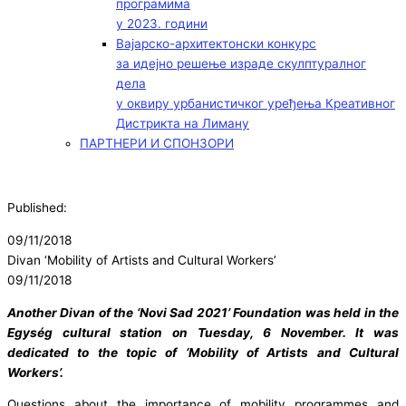
програмима
у 2023. години
Вајарско-архитектонски конкурс
за идејно решење израде скулптуралног
дела
у оквиру урбанистичког уређења Креативног
Дистрикта на Лиману
ПАРТНЕРИ И СПОНЗОРИ
Published:
09/11/2018
Divan ‘Mobility of Artists and Cultural Workers’
09/11/2018
Another Divan of the ‘Novi Sad 2021’ Foundation was held in the
Egység cultural station on Tuesday, 6 November. It was
dedicated to the topic of ‘Mobility of Artists and Cultural
Workers’.
Questions about the importance of mobility programmes and