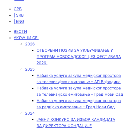
СРБ
| SRB
| ENG
ВЕСТИ
УКЉУЧИ СЕ!
2026
ОТВОРЕНИ ПОЗИВ ЗА УКЉУЧИВАЊЕ У
ПРОГРАМ НОВОСАДСКОГ ЏЕЗ ФЕСТИВАЛА
2026.
2025
Набавка услуге закупа медијског простора
за телевизијско емитовање – АП Војводинa
Набавка услуге закупа медијског простора
за телевизијско емитовање – Град Нови Сад
Набавка услуге закупа медијског простора
за радијско емитовање – Град Нови Сад
2024
ЈАВНИ КОНКУРС ЗА ИЗБОР КАНДИДАТА
ЗА ДИРЕКТОРА ФОНДАЦИЈЕ