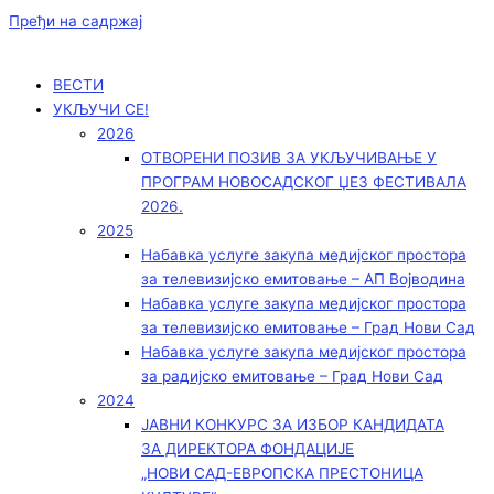
Пређи на садржај
ВЕСТИ
УКЉУЧИ СЕ!
2026
ОТВОРЕНИ ПОЗИВ ЗА УКЉУЧИВАЊЕ У
ПРОГРАМ НОВОСАДСКОГ ЏЕЗ ФЕСТИВАЛА
2026.
2025
Набавка услуге закупа медијског простора
за телевизијско емитовање – АП Војводинa
Набавка услуге закупа медијског простора
за телевизијско емитовање – Град Нови Сад
Набавка услуге закупа медијског простора
за радијско емитовање – Град Нови Сад
2024
ЈАВНИ КОНКУРС ЗА ИЗБОР КАНДИДАТА
ЗА ДИРЕКТОРА ФОНДАЦИЈЕ
„НОВИ САД-ЕВРОПСКА ПРЕСТОНИЦА