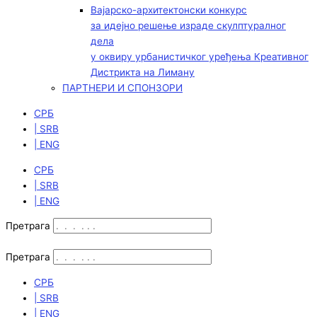
Вајарско-архитектонски конкурс
за идејно решење израде скулптуралног
дела
у оквиру урбанистичког уређења Креативног
Дистрикта на Лиману
ПАРТНЕРИ И СПОНЗОРИ
СРБ
| SRB
| ENG
СРБ
| SRB
| ENG
Претрага
Претрага
СРБ
| SRB
| ENG