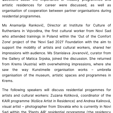
artistic residences for career were discussed, as well as
organisation of cooperation between partner organisations during
residential programmes.
Ms Anamarija Ranković, Director at Institute for Culture of
Ruthenians in Vojvodina, the first cultural worker from Novi Sad
who attended trainings in Poland within the ‘Out of the Comfort
Zone’ project of the ‘Novi Sad 2021’ Foundation with the aim to
support the mobility of artists and cultural workers, shared her
impressions with audience. Ms Stanislava Jovanović, curator from
the Gallery of Matica Srpska, joined the discussion. She returned
from Krems (Austria) with overwhelming impressions, where she
saw the way Kunstmeile organisation works – umbrella
organisation of the museum, artistic spaces and programmes in
Krems.
The following speakers will discuss residential progammes for
artists and cultural workers: Zuzana Kotiková, coordinator of the
KAIR programme (Košice Artist in Residence) and Andrea Kalinová,
visual artist – photographer from Slovakia who is currently in Novi
Sad within the ‘Plants AiR’ residential programme (тhe residency