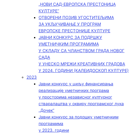
„НОВИ САД-ЕВРОПСКА ПРЕСТОНИЦА
КУЛТУРЕ“
ОТВОРЕНИ ПОЗИВ УГОСТИТЕЉИМА
ЗА УКЉУЧИВАЊЕ У ПРОГРАМ
ЕВРОПСКЕ ПРЕСТОНИЦЕ КУЛТУРЕ
ЈАВНИ КОНКУРС ЗА ПОДРШКУ
УМЕТНИЧКИМ ПРОГРАМИМА
У СКЛАДУ СА ЧЛАНСТВОМ ГРАДА НОВОГ
САДА
У УНЕСКО МРЕЖИ КРЕАТИВНИХ ГРАДОВА
У 2024. ГОДИНИ (КАЛЕИДОСКОП КУЛТУРЕ)
2023
Јавни конкурс у циљу финансирања
реализације уметничких програма
у просторима независног културног
стваралаштва у оквиру програмског лука
„Дочек”
Јавни конкурс за подршку уметничким
програмима
у 2023. години