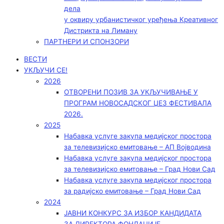
дела
у оквиру урбанистичког уређења Креативног
Дистрикта на Лиману
ПАРТНЕРИ И СПОНЗОРИ
ВЕСТИ
УКЉУЧИ СЕ!
2026
ОТВОРЕНИ ПОЗИВ ЗА УКЉУЧИВАЊЕ У
ПРОГРАМ НОВОСАДСКОГ ЏЕЗ ФЕСТИВАЛА
2026.
2025
Набавка услуге закупа медијског простора
за телевизијско емитовање – АП Војводинa
Набавка услуге закупа медијског простора
за телевизијско емитовање – Град Нови Сад
Набавка услуге закупа медијског простора
за радијско емитовање – Град Нови Сад
2024
ЈАВНИ КОНКУРС ЗА ИЗБОР КАНДИДАТА