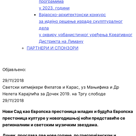
програмима
у 2023. години
Вајарско-архитектонски конкурс
за идејно решење израде скулптуралног
дела
у оквиру урбанистичког уређења Креативног
Дистрикта на Лиману
ПАРТНЕРИ И СПОНЗОРИ
Објављено:
29/11/2018
Светски хитмејкери Филатов и Карас, уз Мањифика и Др
Нелета Карајлића за Дочек 2019. на Тргу слободе
29/11/2018
Нови Сад као Европска престоница младих и будућа Европска
престоница културе у новогодишњој ноћи представиће се
регионалним и светским музичким звездама.
Дочек, прослава две нове године, по грегоријанском и