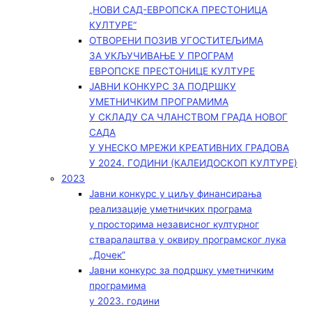
„НОВИ САД-ЕВРОПСКА ПРЕСТОНИЦА
КУЛТУРЕ“
ОТВОРЕНИ ПОЗИВ УГОСТИТЕЉИМА
ЗА УКЉУЧИВАЊЕ У ПРОГРАМ
ЕВРОПСКЕ ПРЕСТОНИЦЕ КУЛТУРЕ
ЈАВНИ КОНКУРС ЗА ПОДРШКУ
УМЕТНИЧКИМ ПРОГРАМИМА
У СКЛАДУ СА ЧЛАНСТВОМ ГРАДА НОВОГ
САДА
У УНЕСКО МРЕЖИ КРЕАТИВНИХ ГРАДОВА
У 2024. ГОДИНИ (КАЛЕИДОСКОП КУЛТУРЕ)
2023
Јавни конкурс у циљу финансирања
реализације уметничких програма
у просторима независног културног
стваралаштва у оквиру програмског лука
„Дочек”
Јавни конкурс за подршку уметничким
програмима
у 2023. години