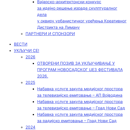
Вајарско-архитектонски конкурс
за идејно решење израде скулптуралног
дела
у оквиру урбанистичког уређења Креативног
Дистрикта на Лиману
ПАРТНЕРИ И СПОНЗОРИ
ВЕСТИ
УКЉУЧИ СЕ!
2026
ОТВОРЕНИ ПОЗИВ ЗА УКЉУЧИВАЊЕ У
ПРОГРАМ НОВОСАДСКОГ ЏЕЗ ФЕСТИВАЛА
2026.
2025
Набавка услуге закупа медијског простора
за телевизијско емитовање – АП Војводинa
Набавка услуге закупа медијског простора
за телевизијско емитовање – Град Нови Сад
Набавка услуге закупа медијског простора
за радијско емитовање – Град Нови Сад
2024