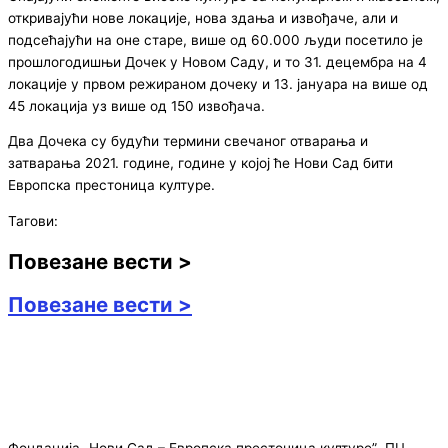
откривајући нове локације, нова здања и извођаче, али и
подсећајући на оне старе, више од 60.000 људи посетило је
прошлогодишњи Дочек у Новом Саду, и то 31. децембра на 4
локације у првом режираном дочеку и 13. јануара на више од
45 локација уз више од 150 извођача.
Два Дочека су будући термини свечаног отварања и
затварања 2021. године, године у којој ће Нови Сад бити
Европска престоница културе.
Тагови:
Повезане вести >
Повезане вести >
Фондација „Нови Сад – Европска престоница културе” ПЦ