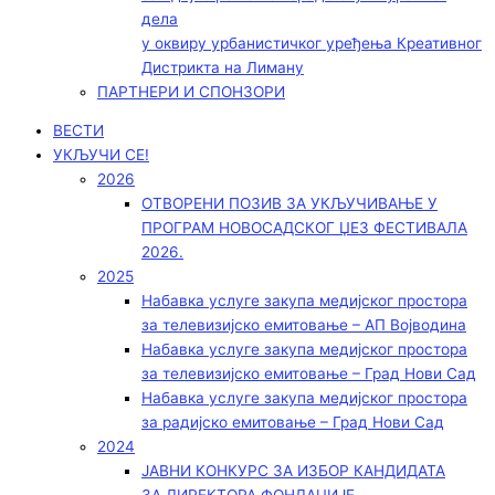
дела
у оквиру урбанистичког уређења Креативног
Дистрикта на Лиману
ПАРТНЕРИ И СПОНЗОРИ
ВЕСТИ
УКЉУЧИ СЕ!
2026
ОТВОРЕНИ ПОЗИВ ЗА УКЉУЧИВАЊЕ У
ПРОГРАМ НОВОСАДСКОГ ЏЕЗ ФЕСТИВАЛА
2026.
2025
Набавка услуге закупа медијског простора
за телевизијско емитовање – АП Војводинa
Набавка услуге закупа медијског простора
за телевизијско емитовање – Град Нови Сад
Набавка услуге закупа медијског простора
за радијско емитовање – Град Нови Сад
2024
ЈАВНИ КОНКУРС ЗА ИЗБОР КАНДИДАТА