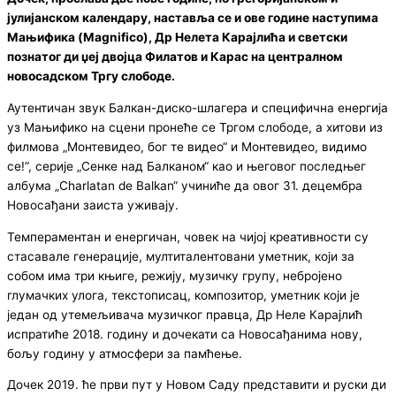
јулијанском календару, наставља се и ове године наступима
Мањифика (Magnifico), Др Нелета Карајлића и светски
познатог
ди џеј
двојца Филатов и Карас на централном
новосадском Тргу слободе.
Аутентичан звук Балкан-диско-шлагера и специфична енергија
уз Мањифико на сцени пронеће се Тргом слободе, а хитови из
филмова „Монтевидео, бог те видео“ и Монтевидео, видимо
се!”, серије „Сенке над Балканом“ као и његовог последњег
албума „Charlatan de Balkan“ учиниће да овог 31. децембра
Новосађани заиста уживају.
Темпераментан и енергичан, човек на чијој креативности су
стасавале генерације, мултиталентовани уметник, који за
собом има три књиге, режију, музичку групу, небројено
глумачких улога, текстописац, композитор, уметник који је
један од утемељивача музичког правца, Др Неле Карајлић
испратиће 2018. годину и дочекати са Новосађанима нову,
бољу годину у атмосфери за памћење.
Дочек 2019. ће први пут у Новом Саду представити и руски ди