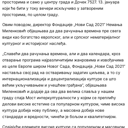
просторима и само у центру града и Дочек 7527. 13. јануара
који ће бити у току вечери искључиво у затвореним
просторима, по целом граду.
Овим поводом, директор Фондације „Нови Сад 2021“ Немања
Миленковић објашњава да два рачунања времена пре свега
види као богатство европског, али и српског нематeријалног
културног и историјског наслеђа.
„Славећи два рачунања времена, али и два календара, кроз
отварање програма најразличитијим жанровима и извођачима
из целе Европе широм Новог Сада, Фондација „Нови Сад 2021”
наставља свој рад на остваривању задатих циљева, а то су
интернационализација и децентрализација културе са што
већим укључивањем и учешћем грађана”, објашњава
Миленковић и додаје да ова два велика славља у нашем
граду спаја Мост интеркултуралности у којем се преплићу
делови високе естетике са популарном културом, чиме висока
култура добија нову публику, а масовна добија нове
стандарде и вредности, чинећи је бољом и квалитетнијом.
Спајајући елементе високе културе са популарном и масовном,