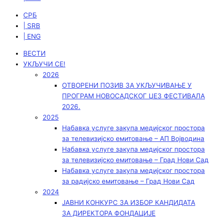
СРБ
| SRB
| ENG
ВЕСТИ
УКЉУЧИ СЕ!
2026
ОТВОРЕНИ ПОЗИВ ЗА УКЉУЧИВАЊЕ У
ПРОГРАМ НОВОСАДСКОГ ЏЕЗ ФЕСТИВАЛА
2026.
2025
Набавка услуге закупа медијског простора
за телевизијско емитовање – АП Војводинa
Набавка услуге закупа медијског простора
за телевизијско емитовање – Град Нови Сад
Набавка услуге закупа медијског простора
за радијско емитовање – Град Нови Сад
2024
ЈАВНИ КОНКУРС ЗА ИЗБОР КАНДИДАТА
ЗА ДИРЕКТОРА ФОНДАЦИЈЕ