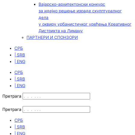
Вајарско-архитектонски конкурс
за идејно решење израде скулптуралног
дела
у оквиру урбанистичког уређења Креативног
Дистрикта на Лиману
ПАРТНЕРИ И СПОНЗОРИ
СРБ
| SRB
| ENG
СРБ
| SRB
| ENG
Претрага
Претрага
СРБ
| SRB
| ENG