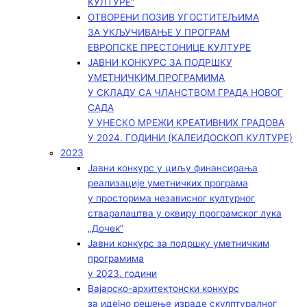
КУЛТУРЕ“
ОТВОРЕНИ ПОЗИВ УГОСТИТЕЉИМА
ЗА УКЉУЧИВАЊЕ У ПРОГРАМ
ЕВРОПСКЕ ПРЕСТОНИЦЕ КУЛТУРЕ
ЈАВНИ КОНКУРС ЗА ПОДРШКУ
УМЕТНИЧКИМ ПРОГРАМИМА
У СКЛАДУ СА ЧЛАНСТВОМ ГРАДА НОВОГ
САДА
У УНЕСКО МРЕЖИ КРЕАТИВНИХ ГРАДОВА
У 2024. ГОДИНИ (КАЛЕИДОСКОП КУЛТУРЕ)
2023
Јавни конкурс у циљу финансирања
реализације уметничких програма
у просторима независног културног
стваралаштва у оквиру програмског лука
„Дочек”
Јавни конкурс за подршку уметничким
програмима
у 2023. години
Вајарско-архитектонски конкурс
за идејно решење израде скулптуралног