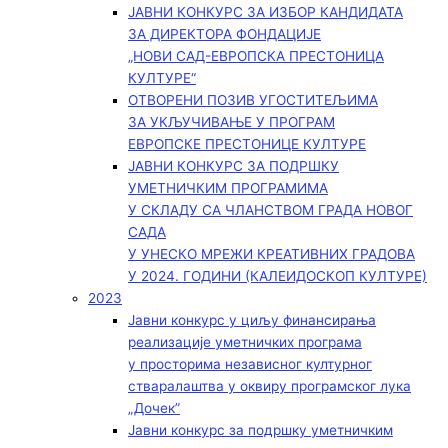
ЈАВНИ КОНКУРС ЗА ИЗБОР КАНДИДАТА
ЗА ДИРЕКТОРА ФОНДАЦИЈЕ
„НОВИ САД-ЕВРОПСКА ПРЕСТОНИЦА
КУЛТУРЕ“
ОТВОРЕНИ ПОЗИВ УГОСТИТЕЉИМА
ЗА УКЉУЧИВАЊЕ У ПРОГРАМ
ЕВРОПСКЕ ПРЕСТОНИЦЕ КУЛТУРЕ
ЈАВНИ КОНКУРС ЗА ПОДРШКУ
УМЕТНИЧКИМ ПРОГРАМИМА
У СКЛАДУ СА ЧЛАНСТВОМ ГРАДА НОВОГ
САДА
У УНЕСКО МРЕЖИ КРЕАТИВНИХ ГРАДОВА
У 2024. ГОДИНИ (КАЛЕИДОСКОП КУЛТУРЕ)
2023
Јавни конкурс у циљу финансирања
реализације уметничких програма
у просторима независног културног
стваралаштва у оквиру програмског лука
„Дочек”
Јавни конкурс за подршку уметничким