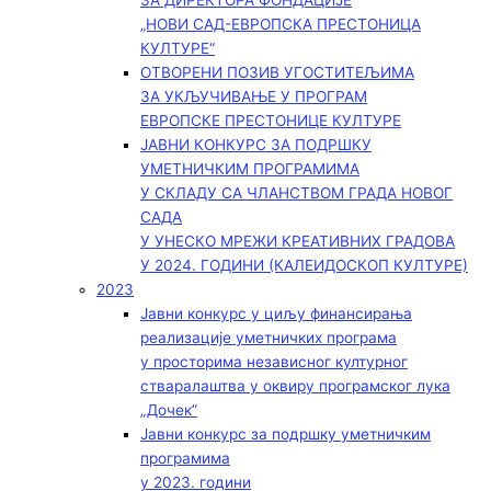
ЗА ДИРЕКТОРА ФОНДАЦИЈЕ
„НОВИ САД-ЕВРОПСКА ПРЕСТОНИЦА
КУЛТУРЕ“
ОТВОРЕНИ ПОЗИВ УГОСТИТЕЉИМА
ЗА УКЉУЧИВАЊЕ У ПРОГРАМ
ЕВРОПСКЕ ПРЕСТОНИЦЕ КУЛТУРЕ
ЈАВНИ КОНКУРС ЗА ПОДРШКУ
УМЕТНИЧКИМ ПРОГРАМИМА
У СКЛАДУ СА ЧЛАНСТВОМ ГРАДА НОВОГ
САДА
У УНЕСКО МРЕЖИ КРЕАТИВНИХ ГРАДОВА
У 2024. ГОДИНИ (КАЛЕИДОСКОП КУЛТУРЕ)
2023
Јавни конкурс у циљу финансирања
реализације уметничких програма
у просторима независног културног
стваралаштва у оквиру програмског лука
„Дочек”
Јавни конкурс за подршку уметничким
програмима
у 2023. години