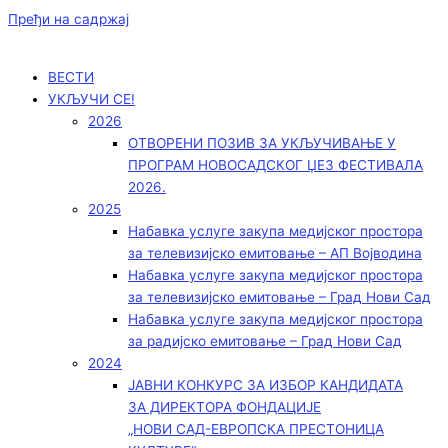
Пређи на садржај
ВЕСТИ
УКЉУЧИ СЕ!
2026
ОТВОРЕНИ ПОЗИВ ЗА УКЉУЧИВАЊЕ У
ПРОГРАМ НОВОСАДСКОГ ЏЕЗ ФЕСТИВАЛА
2026.
2025
Набавка услуге закупа медијског простора
за телевизијско емитовање – АП Војводинa
Набавка услуге закупа медијског простора
за телевизијско емитовање – Град Нови Сад
Набавка услуге закупа медијског простора
за радијско емитовање – Град Нови Сад
2024
ЈАВНИ КОНКУРС ЗА ИЗБОР КАНДИДАТА
ЗА ДИРЕКТОРА ФОНДАЦИЈЕ
„НОВИ САД-ЕВРОПСКА ПРЕСТОНИЦА