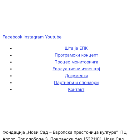
Facebook
Instagram
Youtube
Шта је ЕПК
Програмски концепт
Процес мониторинга
Евалуациони извештај
Документи
Партнери и спонзори
Контакт
Фондација „Нови Сад – Европска престоница културе” ПЦ
Аполо, Трг слободе 3, Поштански фах 15321101, Нови Сад