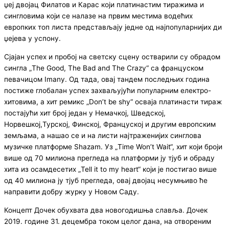
џеј двојац Филатов и Карас који платинастим тиражима и
сингловима који се налазе на првим местима водећих
европких топ листа представљају једне од најпопуларнијих ди
џејева у успону.
Сјајан успех и пробој на светску сцену остварили су обрадом
сингла „The Good, The Bad and The Crazy“ са француском
певачицом Imany. Од тада, овај тандем последњих година
постиже глобалан успех захваљујући популарним електро-
хитовима, а хит ремикс „Don’t be shy“ осваја платинасти тираж
постајући хит број један у Немачкој, Шведској,
Норвешкој,Турској, Финској, Француској и другим европским
земљама, а нашао се и на листи најтраженијих синглова
музичке платформе Shazam. Уз „Time Won’t Wait“, хит који броји
више од 70 милиона прегледа на платформи ју тјуб и обраду
хита из осамдесетих „Tell it to my heart“ који је постигао више
од 40 милиона ју тјуб прегледа, овај двојац несумњиво ће
направити добру журку у Новом Саду.
Концепт Дочек обухвата два новогодишња славља. Дочек
2019. године 31. децембра током целог дана, на отвореним