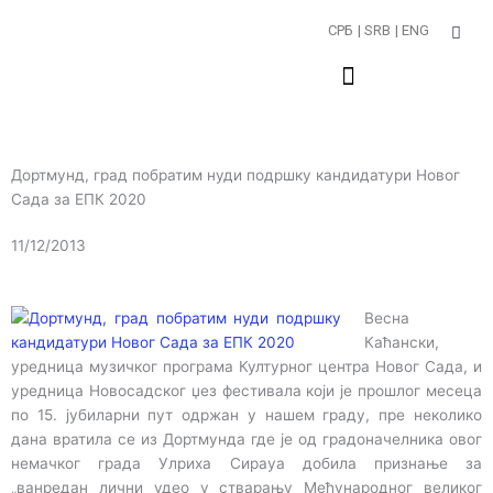
Пређи
СРБ
| SRB
| ENG
на
садржај
Дортмунд, град побратим нуди подршку кандидатури Новог
Сада за ЕПК 2020
11/12/2013
Весна
Каћански,
уредница музичког програма Културног центра Новог Сада, и
уредница Новосадског џез фестивала који је прошлог месеца
по 15. јубиларни пут одржан у нашем граду, пре неколико
дана вратила се из Дортмунда где је од градоначелника овог
немачког града Улриха Сирауа добила признање за
„ванредан лични удео у стварању Међународног великог