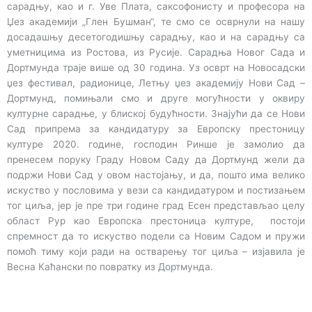
сарадњу, као и г. Уве Плата, саксофонисту и професора на
Џез академији „Глен Бушман“, те смо се осврнули на нашу
досадашњу десетогодишњу сарадњу, као и на сарадњу са
уметницима из Ростова, из Русије. Сарадња Новог Сада и
Дортмунда траје више од 30 година. Уз осврт на Новосадски
џез фестивал, радионице, Летњу џез академију Нови Сад –
Дортмунд, помињали смо и друге могућности у оквиру
културне сарадње, у блиској будућности. Знајући да се Нови
Сад припрема за кандидатуру за Европску престоницу
културе 2020. године, господин Ринше је замолио да
пренесем поруку Граду Новом Саду да Дортмунд жели да
подржи Нови Сад у овом настојању, и да, пошто има велико
искуство у пословима у вези са кандидатуром и постизањем
тог циља, јер је пре три године град Есен представљао целу
област Рур као Европска престоница културе, постоји
спремност да то искуство подели са Новим Садом и пружи
помоћ тиму који ради на остварењу тог циља – изјавила је
Весна Каћански по повратку из Дортмунда.