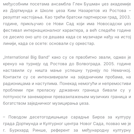
међусобним посетама ансамбла Глен Бушман џез академије
из Дортмунда и Школе џеза Ким Назаретов из Ростова –
резултат настојања. Као трећи братски партнерски град, 2003.
године, прикључио се Нови Сад који има Новосадски џез
фестивал интернационалног карактера, а већ следеће године
се десило оно што се дешава када се музичари нађу на истој
линији, када се осете: основали су оркестар.
„International Big Band“ како су се првобитно звали, одмах је
кренуо на турнеју од Ростова до Волвограда. 2005. године
наставили су ништа мање успешну турнеју по Немачкој.
Контакти су се интензивирали на заједничким пробама, на
радионицама и наступима. Понекад немогући и непремостиви
проблеми при преласку државних граница бивали су у
потпуности занемарени превазилажењем музичких граница и
богатством заједничког музицирања џеза.
– Поводом десетогодишњице сарадње Бироа за културу
града Дортмунда и Културног центра Новог Сада, позвао ме је
г. Буркхард Ринше, референт за међународну културну