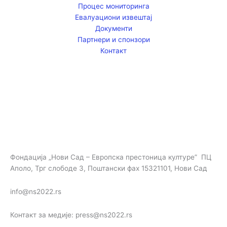
Процес мониторинга
o
g
b
Евалуациони извештај
o
r
e
Документи
k
a
Партнери и спонзори
m
Контакт
Фондација „Нови Сад – Европска престоница културе” ПЦ
Аполо, Трг слободе 3, Поштански фах 15321101, Нови Сад
info@ns2022.rs
Контакт за медије: press@ns2022.rs