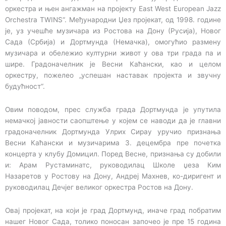
оркестра и њен ангажман на пројекту East West European Jazz
Orchestra TWINS“. Међународни Џез пројекат, од 1998. године
је, уз учешће музичара из Ростова на Дону (Русија), Новог
Сада (Србија) и Дортмунда (Немачка), омогућио размену
музичара и обележио културни живот у ова три града па и
шире. Градоначелник је Весни Каћански, као и целом
оркестру, пожелео „успешан наставак пројекта и звучну
будућност“.
Овим поводом, прес служба града Дортмунда је упутила
немачкој јавности саопштење у којем се наводи да је главни
градоначелник Дортмунда Улрих Сирау уручио признања
Весни Каћански и музичарима 3. децембра пре почетка
концерта у клубу Домицил. Поред Весне, признања су добили
и: Арам Рустаминатс, руководилац Школе џеза Ким
Назаретов у Ростову на Дону, Андреј Махнев, ко-диригент и
руководилац Дечјег великог оркестра Ростов на Дону.
Овај пројекат, на који је град Дортмунд, иначе град побратим
нашег Новог Сада, толико поносан започео је пре 15 година