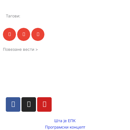
Тагови:
Повезане вести >
F
I
Y
a
n
o
c
s
u
e
t
t
Шта је ЕПК
Програмски концепт
b
a
u