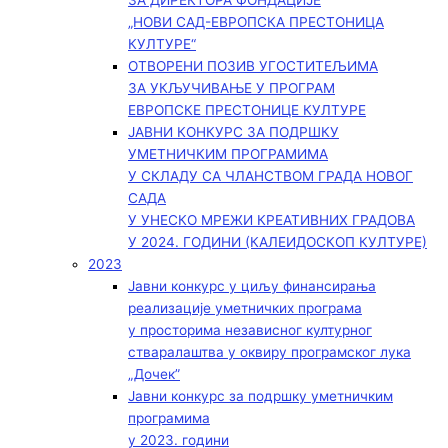
ЗА ДИРЕКТОРА ФОНДАЦИЈЕ
„НОВИ САД-ЕВРОПСКА ПРЕСТОНИЦА
КУЛТУРЕ“
ОТВОРЕНИ ПОЗИВ УГОСТИТЕЉИМА
ЗА УКЉУЧИВАЊЕ У ПРОГРАМ
ЕВРОПСКЕ ПРЕСТОНИЦЕ КУЛТУРЕ
ЈАВНИ КОНКУРС ЗА ПОДРШКУ
УМЕТНИЧКИМ ПРОГРАМИМА
У СКЛАДУ СА ЧЛАНСТВОМ ГРАДА НОВОГ
САДА
У УНЕСКО МРЕЖИ КРЕАТИВНИХ ГРАДОВА
У 2024. ГОДИНИ (КАЛЕИДОСКОП КУЛТУРЕ)
2023
Јавни конкурс у циљу финансирања
реализације уметничких програма
у просторима независног културног
стваралаштва у оквиру програмског лука
„Дочек”
Јавни конкурс за подршку уметничким
програмима
у 2023. години