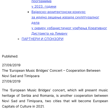
програмима
у 2023. години
Вајарско-архитектонски конкурс
за идејно решење израде скулптуралног
дела
у оквиру урбанистичког уређења Креативног
Дистрикта на Лиману
ПАРТНЕРИ И СПОНЗОРИ
Published:
27/09/2019
The ‘European Music Bridges’ Concert – Cooperation Between
Novi Sad and Timişoara
27/09/2019
The ‘European Music Bridges’ concert, which will present music
heritage of Serbia and Romania, is another cooperation between
Novi Sad and Timişoara, two cities that will become European
Capitals of Culture in 2021.