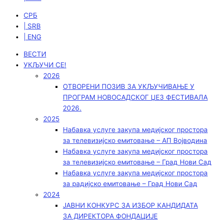
СРБ
| SRB
| ENG
ВЕСТИ
УКЉУЧИ СЕ!
2026
ОТВОРЕНИ ПОЗИВ ЗА УКЉУЧИВАЊЕ У
ПРОГРАМ НОВОСАДСКОГ ЏЕЗ ФЕСТИВАЛА
2026.
2025
Набавка услуге закупа медијског простора
за телевизијско емитовање – АП Војводинa
Набавка услуге закупа медијског простора
за телевизијско емитовање – Град Нови Сад
Набавка услуге закупа медијског простора
за радијско емитовање – Град Нови Сад
2024
ЈАВНИ КОНКУРС ЗА ИЗБОР КАНДИДАТА
ЗА ДИРЕКТОРА ФОНДАЦИЈЕ