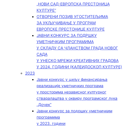
„НОВИ САД-ЕВРОПСКА ПРЕСТОНИЦА
КУЛТУРЕ“
ОТВОРЕНИ ПОЗИВ УГОСТИТЕЉИМА
ЗА УКЉУЧИВАЊЕ У ПРОГРАМ
ЕВРОПСКЕ ПРЕСТОНИЦЕ КУЛТУРЕ
ЈАВНИ КОНКУРС ЗА ПОДРШКУ
УМЕТНИЧКИМ ПРОГРАМИМА
У СКЛАДУ СА ЧЛАНСТВОМ ГРАДА НОВОГ
САДА
У УНЕСКО МРЕЖИ КРЕАТИВНИХ ГРАДОВА
У 2024. ГОДИНИ (КАЛЕИДОСКОП КУЛТУРЕ)
2023
Јавни конкурс у циљу финансирања
реализације уметничких програма
у просторима независног културног
стваралаштва у оквиру програмског лука
„Дочек”
Јавни конкурс за подршку уметничким
програмима
у 2023. години