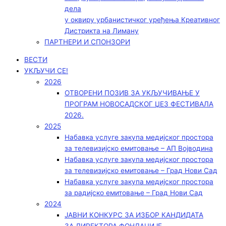
дела
у оквиру урбанистичког уређења Креативног
Дистрикта на Лиману
ПАРТНЕРИ И СПОНЗОРИ
ВЕСТИ
УКЉУЧИ СЕ!
2026
ОТВОРЕНИ ПОЗИВ ЗА УКЉУЧИВАЊЕ У
ПРОГРАМ НОВОСАДСКОГ ЏЕЗ ФЕСТИВАЛА
2026.
2025
Набавка услуге закупа медијског простора
за телевизијско емитовање – АП Војводинa
Набавка услуге закупа медијског простора
за телевизијско емитовање – Град Нови Сад
Набавка услуге закупа медијског простора
за радијско емитовање – Град Нови Сад
2024
ЈАВНИ КОНКУРС ЗА ИЗБОР КАНДИДАТА