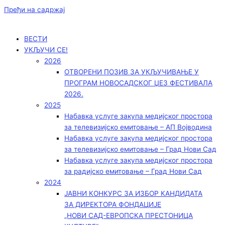
Пређи на садржај
ВЕСТИ
УКЉУЧИ СЕ!
2026
ОТВОРЕНИ ПОЗИВ ЗА УКЉУЧИВАЊЕ У
ПРОГРАМ НОВОСАДСКОГ ЏЕЗ ФЕСТИВАЛА
2026.
2025
Набавка услуге закупа медијског простора
за телевизијско емитовање – АП Војводинa
Набавка услуге закупа медијског простора
за телевизијско емитовање – Град Нови Сад
Набавка услуге закупа медијског простора
за радијско емитовање – Град Нови Сад
2024
ЈАВНИ КОНКУРС ЗА ИЗБОР КАНДИДАТА
ЗА ДИРЕКТОРА ФОНДАЦИЈЕ
„НОВИ САД-ЕВРОПСКА ПРЕСТОНИЦА