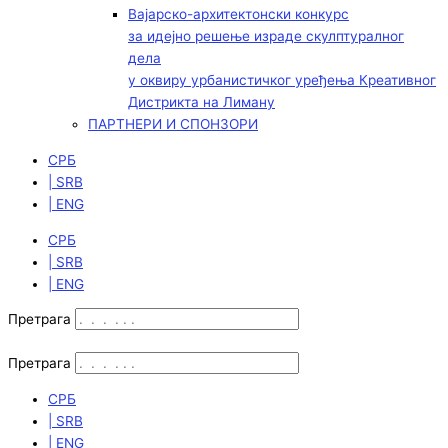
Вајарско-архитектонски конкурс
за идејно решење израде скулптуралног
дела
у оквиру урбанистичког уређења Креативног
Дистрикта на Лиману
ПАРТНЕРИ И СПОНЗОРИ
СРБ
| SRB
| ENG
СРБ
| SRB
| ENG
Претрага
Претрага
СРБ
| SRB
| ENG