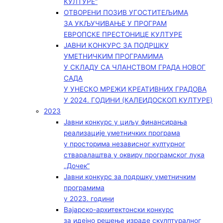
КУЛТУРЕ“
ОТВОРЕНИ ПОЗИВ УГОСТИТЕЉИМА
ЗА УКЉУЧИВАЊЕ У ПРОГРАМ
ЕВРОПСКЕ ПРЕСТОНИЦЕ КУЛТУРЕ
ЈАВНИ КОНКУРС ЗА ПОДРШКУ
УМЕТНИЧКИМ ПРОГРАМИМА
У СКЛАДУ СА ЧЛАНСТВОМ ГРАДА НОВОГ
САДА
У УНЕСКО МРЕЖИ КРЕАТИВНИХ ГРАДОВА
У 2024. ГОДИНИ (КАЛЕИДОСКОП КУЛТУРЕ)
2023
Јавни конкурс у циљу финансирања
реализације уметничких програма
у просторима независног културног
стваралаштва у оквиру програмског лука
„Дочек”
Јавни конкурс за подршку уметничким
програмима
у 2023. години
Вајарско-архитектонски конкурс
за идејно решење израде скулптуралног