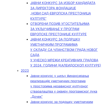
ЈАВНИ КОНКУРС ЗА ИЗБОР КАНДИДАТА
ЗА ДИРЕКТОРА ФОНДАЦИЈЕ
„НОВИ САД-ЕВРОПСКА ПРЕСТОНИЦА
КУЛТУРЕ“
ОТВОРЕНИ ПОЗИВ УГОСТИТЕЉИМА
ЗА УКЉУЧИВАЊЕ У ПРОГРАМ
ЕВРОПСКЕ ПРЕСТОНИЦЕ КУЛТУРЕ
ЈАВНИ КОНКУРС ЗА ПОДРШКУ
УМЕТНИЧКИМ ПРОГРАМИМА
У СКЛАДУ СА ЧЛАНСТВОМ ГРАДА НОВОГ
САДА
У УНЕСКО МРЕЖИ КРЕАТИВНИХ ГРАДОВА
У 2024. ГОДИНИ (КАЛЕИДОСКОП КУЛТУРЕ)
2023
Јавни конкурс у циљу финансирања
реализације уметничких програма
у просторима независног културног
стваралаштва у оквиру програмског лука
„Дочек”
Јавни конкурс за подршку уметничким