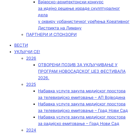
Вајарско-архитектонски конкурс
за идејно решење израде скулптуралног
дела
у оквиру урбанистичког уређења Креативног
Дистрикта на Лиману
ПАРТНЕРИ И СПОНЗОРИ
ВЕСТИ
УКЉУЧИ СЕ!
2026
ОТВОРЕНИ ПОЗИВ ЗА УКЉУЧИВАЊЕ У
ПРОГРАМ НОВОСАДСКОГ ЏЕЗ ФЕСТИВАЛА
2026.
2025
Набавка услуге закупа медијског простора
за телевизијско емитовање – АП Војводинa
Набавка услуге закупа медијског простора
за телевизијско емитовање – Град Нови Сад
Набавка услуге закупа медијског простора
за радијско емитовање – Град Нови Сад
2024