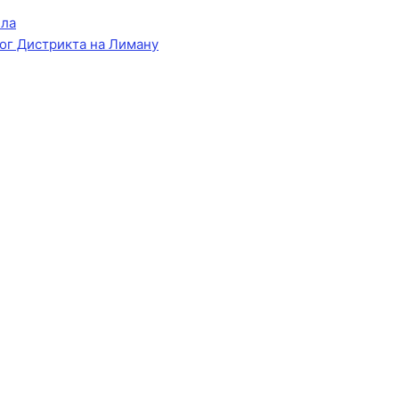
ела
ог Дистрикта на Лиману