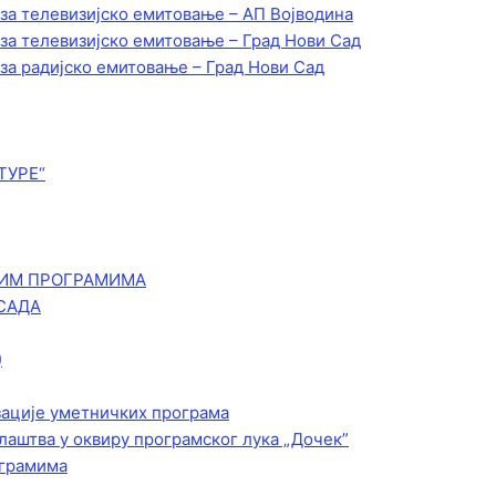
 за телевизијско емитовање – АП Војводинa
 за телевизијско емитовање – Град Нови Сад
 за радијско емитовање – Град Нови Сад
ТУРЕ“
КИМ ПРОГРАМИМА
САДА
)
зације уметничких програма
лаштва у оквиру програмског лука „Дочек”
ограмима