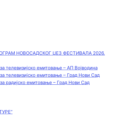
ОГРАМ НОВОСАДСКОГ ЏЕЗ ФЕСТИВАЛА 2026.
 за телевизијско емитовање – АП Војводинa
 за телевизијско емитовање – Град Нови Сад
 за радијско емитовање – Град Нови Сад
ТУРЕ“