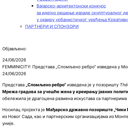
Вајарско-архитектонски конкурс
за идејно решење израде скулптуралног д
у оквиру урбанистичког уређења Креативн
ПАРТНЕРИ И СПОНЗОРИ
Објављено:
24/06/2026
FEMMINICITY: Представа „Сломљено ребро“ изведена у М
24/06/2026
Представа
„Сломљено ребро“
изведена је у позоришту
Thé
Мрежа градова за учешће жена у креирању јавних полит
обележила је драгоцена размена искустава са партнерима 
Носилац пројекта је
Мађарско државно позориште „Чики 
из Новог Сада, као и партнерским организацијама из Монп
уније.