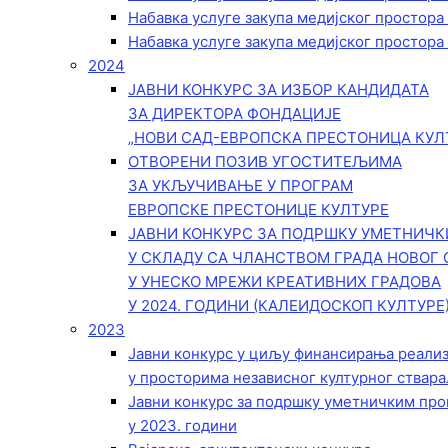
Набавка услуге закупа медијског простора
Набавка услуге закупа медијског простора
2024
ЈАВНИ КОНКУРС ЗА ИЗБОР КАНДИДАТА
ЗА ДИРЕКТОРА ФОНДАЦИЈЕ
„НОВИ САД-ЕВРОПСКА ПРЕСТОНИЦА КУЛ
ОТВОРЕНИ ПОЗИВ УГОСТИТЕЉИМА
ЗА УКЉУЧИВАЊЕ У ПРОГРАМ
ЕВРОПСКЕ ПРЕСТОНИЦЕ КУЛТУРЕ
ЈАВНИ КОНКУРС ЗА ПОДРШКУ УМЕТНИЧ
У СКЛАДУ СА ЧЛАНСТВОМ ГРАДА НОВОГ 
У УНЕСКО МРЕЖИ КРЕАТИВНИХ ГРАДОВА
У 2024. ГОДИНИ (КАЛЕИДОСКОП КУЛТУРЕ
2023
Јавни конкурс у циљу финансирања реали
у просторима независног културног ствара
Јавни конкурс за подршку уметничким пр
у 2023. години