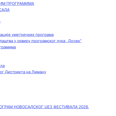
КИМ ПРОГРАМИМА
САДА
)
зације уметничких програма
лаштва у оквиру програмског лука „Дочек”
ограмима
ела
ог Дистрикта на Лиману
ОГРАМ НОВОСАДСКОГ ЏЕЗ ФЕСТИВАЛА 2026.