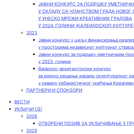
ЈАВНИ КОНКУРС ЗА ПОДРШКУ УМЕТНИЧ
У СКЛАДУ СА ЧЛАНСТВОМ ГРАДА НОВОГ 
У УНЕСКО МРЕЖИ КРЕАТИВНИХ ГРАДОВА
У 2024. ГОДИНИ (КАЛЕИДОСКОП КУЛТУРЕ
2023
Јавни конкурс у циљу финансирања реали
у просторима независног културног ствара
Јавни конкурс за подршку уметничким пр
у 2023. години
Вајарско-архитектонски конкурс
за идејно решење израде скулптуралног д
у оквиру урбанистичког уређења Креативн
ПАРТНЕРИ И СПОНЗОРИ
ВЕСТИ
УКЉУЧИ СЕ!
2026
ОТВОРЕНИ ПОЗИВ ЗА УКЉУЧИВАЊЕ У ПР
2025