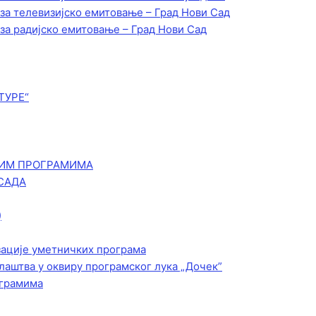
 за телевизијско емитовање – Град Нови Сад
 за радијско емитовање – Град Нови Сад
ТУРЕ“
КИМ ПРОГРАМИМА
САДА
)
зације уметничких програма
лаштва у оквиру програмског лука „Дочек”
ограмима