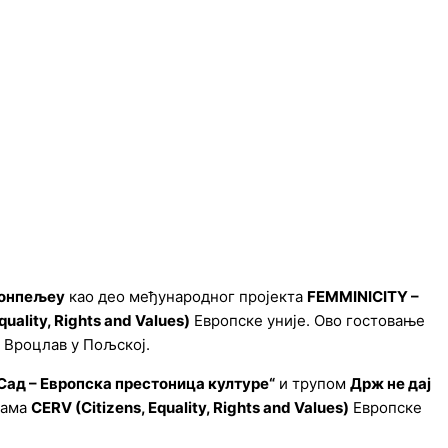
онпељеу
као део међународног пројекта
FEMMINICITY –
quality, Rights and Values)
Европске уније. Ово гостовање
е Вроцлав у Пољској.
Сад – Европска престоница културе“
и трупом
Држ не дај
рама
CERV (Citizens, Equality, Rights and Values)
Европске