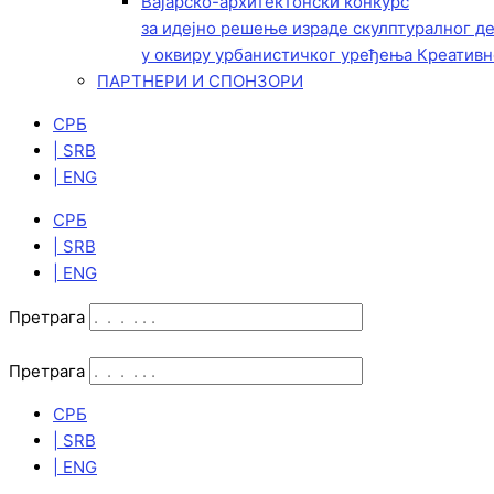
Вајарско-архитектонски конкурс
за идејно решење израде скулптуралног д
у оквиру урбанистичког уређења Креативн
ПАРТНЕРИ И СПОНЗОРИ
СРБ
| SRB
| ENG
СРБ
| SRB
| ENG
Претрага
Претрага
СРБ
| SRB
| ENG