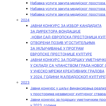
Набавка услуге закупа медијског простора
Набавка услуге закупа медијског простора
Набавка услуге закупа медијског простора
2024
ЈАВНИ КОНКУРС ЗА ИЗБОР КАНДИДАТА
ЗА ДИРЕКТОРА ФОНДАЦИЈЕ
„НОВИ САД-ЕВРОПСКА ПРЕСТОНИЦА КУЛ
ОТВОРЕНИ ПОЗИВ УГОСТИТЕЉИМА
ЗА УКЉУЧИВАЊЕ У ПРОГРАМ
ЕВРОПСКЕ ПРЕСТОНИЦЕ КУЛТУРЕ
ЈАВНИ КОНКУРС ЗА ПОДРШКУ УМЕТНИЧ
У СКЛАДУ СА ЧЛАНСТВОМ ГРАДА НОВОГ 
У УНЕСКО МРЕЖИ КРЕАТИВНИХ ГРАДОВА
У 2024. ГОДИНИ (КАЛЕИДОСКОП КУЛТУРЕ
2023
Јавни конкурс у циљу финансирања реали
у просторима независног културног ствара
Јавни конкурс за подршку уметничким пр
у 2023. години