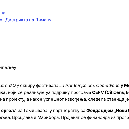
ела
ог Дистрикта на Лиману
онпељеу
âtre d’O
у оквиру фестивала
Le Printemps des Comédiens
у М
ика
, који се реализује уз подршку програма
CERV (Citizens, E
на пројекту, а након успешног извођења, следећа станица ј
Гергељ“
из Темишвара, у партнерству са
Фондацијом „Нови 
ељеа, Вроцлава и Марибора. Пројекат се финансира из прог