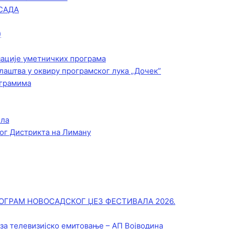
САДА
)
зације уметничких програма
лаштва у оквиру програмског лука „Дочек”
ограмима
ела
ог Дистрикта на Лиману
ОГРАМ НОВОСАДСКОГ ЏЕЗ ФЕСТИВАЛА 2026.
 за телевизијско емитовање – АП Војводинa