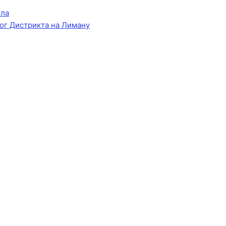
ела
ог Дистрикта на Лиману