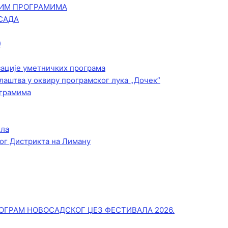
КИМ ПРОГРАМИМА
САДА
)
зације уметничких програма
лаштва у оквиру програмског лука „Дочек”
ограмима
ела
ог Дистрикта на Лиману
ОГРАМ НОВОСАДСКОГ ЏЕЗ ФЕСТИВАЛА 2026.