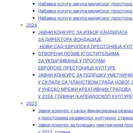
Набавка услуге закупа медијског простора
Набавка услуге закупа медијског простора
Набавка услуге закупа медијског простора
2024
ЈАВНИ КОНКУРС ЗА ИЗБОР КАНДИДАТА
ЗА ДИРЕКТОРА ФОНДАЦИЈЕ
„НОВИ САД-ЕВРОПСКА ПРЕСТОНИЦА КУЛ
ОТВОРЕНИ ПОЗИВ УГОСТИТЕЉИМА
ЗА УКЉУЧИВАЊЕ У ПРОГРАМ
ЕВРОПСКЕ ПРЕСТОНИЦЕ КУЛТУРЕ
ЈАВНИ КОНКУРС ЗА ПОДРШКУ УМЕТНИЧ
У СКЛАДУ СА ЧЛАНСТВОМ ГРАДА НОВОГ 
У УНЕСКО МРЕЖИ КРЕАТИВНИХ ГРАДОВА
У 2024. ГОДИНИ (КАЛЕИДОСКОП КУЛТУРЕ
2023
Јавни конкурс у циљу финансирања реали
у просторима независног културног ствара
Јавни конкурс за подршку уметничким пр
у 2023. години