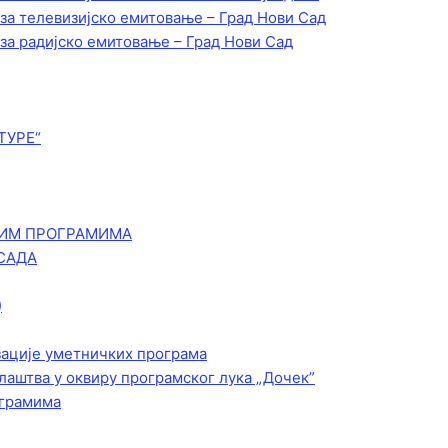
 за телевизијско емитовање – Град Нови Сад
 за радијско емитовање – Град Нови Сад
ТУРЕ“
КИМ ПРОГРАМИМА
САДА
)
зације уметничких програма
лаштва у оквиру програмског лука „Дочек”
ограмима