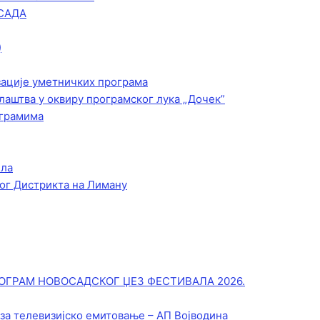
САДА
)
зације уметничких програма
лаштва у оквиру програмског лука „Дочек”
ограмима
ела
ог Дистрикта на Лиману
ОГРАМ НОВОСАДСКОГ ЏЕЗ ФЕСТИВАЛА 2026.
 за телевизијско емитовање – АП Војводинa