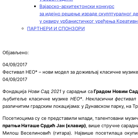
Вајарско-архитектонски конкурс
за идејно решење израде скулптуралног д
у оквиру урбанистичког уређења Креативн
ПАРТНЕРИ И СПОНЗОРИ
Објављено:
04/09/2017
Фестивал НЕО* – нови модел за доживљај класичне музик
04/09/2017
Фондација
Нови Сад 2021
у сарадњи са
Градом Новим Са
љубитеље класичне музике
НЕО*
.
Некласични фестивал
различитим градским локацијама: у Дунавском парку, на Тр
Посетиоцима су се представили млади, талентовани музи
пратњи Наташе Срдић Јан (клавир)
, више стручне сарадн
Милош Веселиновић (гитара). Највише посетилаца окупи