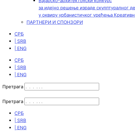
Вајарско-архитектонски конкурс
за идејно решење израде скулптуралног д
у оквиру урбанистичког уређења Креативн
ПАРТНЕРИ И СПОНЗОРИ
СРБ
| SRB
| ENG
СРБ
| SRB
| ENG
Претрага
Претрага
СРБ
| SRB
| ENG