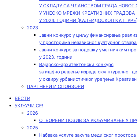
У СКЛАДУ СА ЧЛАНСТВОМ ГРАДА НОВОГ 
У УНЕСКО МРЕЖИ КРЕАТИВНИХ ГРАДОВА
У 2024. ГОДИНИ (КАЛЕИДОСКОП КУЛТУРЕ
2023
Јавни конкурс у циљу финансирања реали
у просторима независног културног ствара
Јавни конкурс за подршку уметничким пр
у 2023. години
Вајарско-архитектонски конкурс
за идејно решење израде скулптуралног д
у оквиру урбанистичког уређења Креативн
ПАРТНЕРИ И СПОНЗОРИ
ВЕСТИ
УКЉУЧИ СЕ!
2026
ОТВОРЕНИ ПОЗИВ ЗА УКЉУЧИВАЊЕ У ПР
2025
Набавка услуге закупа медијског простора