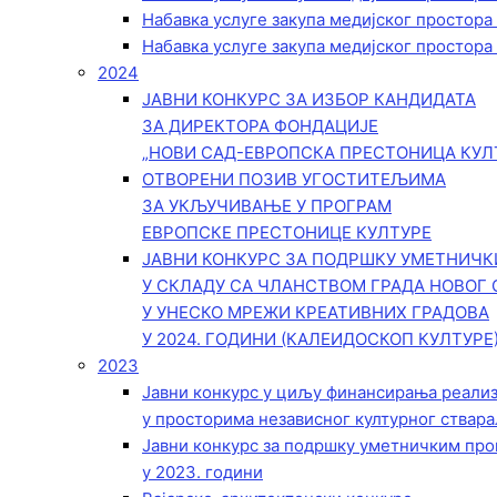
Набавка услуге закупа медијског простора
Набавка услуге закупа медијског простора
2024
ЈАВНИ КОНКУРС ЗА ИЗБОР КАНДИДАТА
ЗА ДИРЕКТОРА ФОНДАЦИЈЕ
„НОВИ САД-ЕВРОПСКА ПРЕСТОНИЦА КУЛ
ОТВОРЕНИ ПОЗИВ УГОСТИТЕЉИМА
ЗА УКЉУЧИВАЊЕ У ПРОГРАМ
ЕВРОПСКЕ ПРЕСТОНИЦЕ КУЛТУРЕ
ЈАВНИ КОНКУРС ЗА ПОДРШКУ УМЕТНИЧ
У СКЛАДУ СА ЧЛАНСТВОМ ГРАДА НОВОГ 
У УНЕСКО МРЕЖИ КРЕАТИВНИХ ГРАДОВА
У 2024. ГОДИНИ (КАЛЕИДОСКОП КУЛТУРЕ
2023
Јавни конкурс у циљу финансирања реали
у просторима независног културног ствара
Јавни конкурс за подршку уметничким пр
у 2023. години