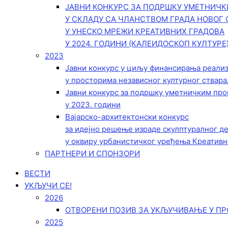
ЈАВНИ КОНКУРС ЗА ПОДРШКУ УМЕТНИЧ
У СКЛАДУ СА ЧЛАНСТВОМ ГРАДА НОВОГ 
У УНЕСКО МРЕЖИ КРЕАТИВНИХ ГРАДОВА
У 2024. ГОДИНИ (КАЛЕИДОСКОП КУЛТУРЕ
2023
Јавни конкурс у циљу финансирања реали
у просторима независног културног ствара
Јавни конкурс за подршку уметничким пр
у 2023. години
Вајарско-архитектонски конкурс
за идејно решење израде скулптуралног д
у оквиру урбанистичког уређења Креативн
ПАРТНЕРИ И СПОНЗОРИ
ВЕСТИ
УКЉУЧИ СЕ!
2026
ОТВОРЕНИ ПОЗИВ ЗА УКЉУЧИВАЊЕ У ПР
2025