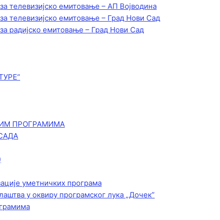
 за телевизијско емитовање – АП Војводинa
 за телевизијско емитовање – Град Нови Сад
 за радијско емитовање – Град Нови Сад
ТУРЕ“
КИМ ПРОГРАМИМА
САДА
)
зације уметничких програма
лаштва у оквиру програмског лука „Дочек”
ограмима