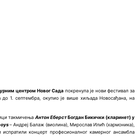
урним центром Новог Сада
покренула је нови фестивал за
а до 1. септембра, окупио је више хиљада Новосађана, на
ници такмичења
Антон Еберст
Богдан Бикички (кларинет) у
boys
– Андреј Балаж (виолина), Мирослав Илић (хармоника),
би испратили концерт професионалног камерног ансамбла