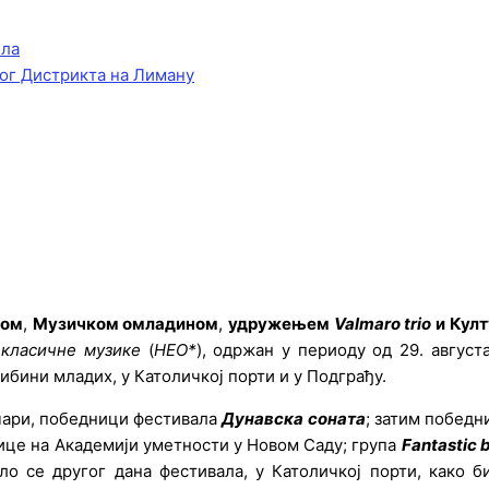
ела
ог Дистрикта на Лиману
е
дом
,
Музичком омладином
,
удружењем
Valmaro trio
и
Култ
 класичне музике
(
НЕО*
), одржан у периоду од 29. август
ибини младих, у Католичкој порти и у Подграђу.
чари, победници фестивала
Дунавска соната
; затим побед
ице на Академији уметности у Новом Саду; група
Fantastic 
ло се другог дана фестивала, у Католичкој порти, како 