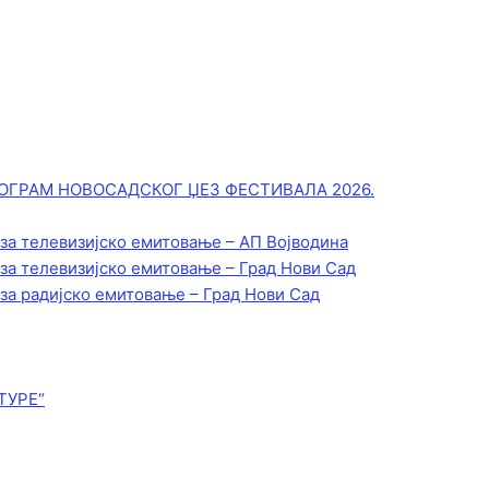
ОГРАМ НОВОСАДСКОГ ЏЕЗ ФЕСТИВАЛА 2026.
 за телевизијско емитовање – АП Војводинa
 за телевизијско емитовање – Град Нови Сад
 за радијско емитовање – Град Нови Сад
ТУРЕ“