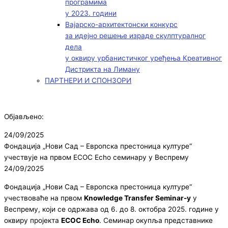
програмима
у 2023. години
Вајарско-архитектонски конкурс
за идејно решење израде скулптуралног
дела
у оквиру урбанистичког уређења Креативног
Дистрикта на Лиману
ПАРТНЕРИ И СПОНЗОРИ
Објављено:
24/09/2025
Фондација „Нови Сад – Европска престоница културе“
учествује на првом ECOC Echo семинару у Веспрему
24/09/2025
Фондација „Нови Сад – Европска престоница културе“
учествоваће на првом
Knowledge Transfer Seminar-у
у
Веспрему, који се одржава од 6. до 8. октобра 2025. године у
оквиру пројекта
ECOC Echo
. Семинар окупља представнике