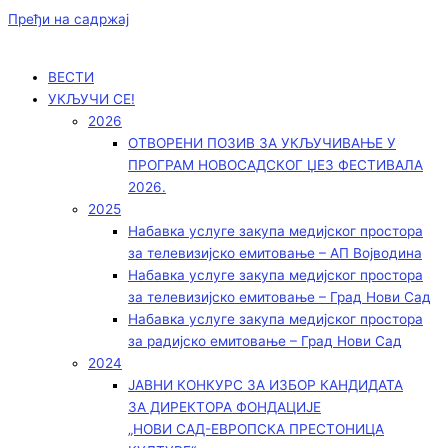
Пређи на садржај
ВЕСТИ
УКЉУЧИ СЕ!
2026
ОТВОРЕНИ ПОЗИВ ЗА УКЉУЧИВАЊЕ У
ПРОГРАМ НОВОСАДСКОГ ЏЕЗ ФЕСТИВАЛА
2026.
2025
Набавка услуге закупа медијског простора
за телевизијско емитовање – АП Војводинa
Набавка услуге закупа медијског простора
за телевизијско емитовање – Град Нови Сад
Набавка услуге закупа медијског простора
за радијско емитовање – Град Нови Сад
2024
ЈАВНИ КОНКУРС ЗА ИЗБОР КАНДИДАТА
ЗА ДИРЕКТОРА ФОНДАЦИЈЕ
„НОВИ САД-ЕВРОПСКА ПРЕСТОНИЦА