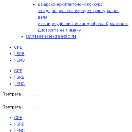
Вајарско-архитектонски конкурс
за идејно решење израде скулптуралног
дела
у оквиру урбанистичког уређења Креативног
Дистрикта на Лиману
ПАРТНЕРИ И СПОНЗОРИ
СРБ
| SRB
| ENG
СРБ
| SRB
| ENG
Претрага
Претрага
СРБ
| SRB
| ENG