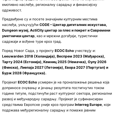
емотивно наслеђе, регионалну сарадњу и финансијску
одрживост.
Предвиђене су и посете значајним културним местима
наслеђа, укључујући
CODE – Центар дигиталних искустава,
Dungeon музеј, ActiCity центар за плес и покрет и Савремени
уметнички центар
, као и мрежни догађаји, туристички
садржаји и вођене туре кроз град.
Поред Новог Сада, у пројекту
ECOC Echo
учествују и:
Leeuwarden 2018 (Холандија), Веспрем 2023 (Мађарска),
Тарту 2024 (Естонија), Кемниц 2025 (Немачка), Оулу 2026
(Финска), Лиепаја 2027 (Летонија), Евора 2027 (Португал) и
Бурж 2028 (Француска).
Пројекат
ECOC Echo
усмерен је на проналажење решења која
доприносе очувању и јачању резултата постигнутих током
године титуле, подстичући раст културног сектора, регионални
развој и међународну сарадњу. Пројекат је суфинансиран
средствима Европске уније кроз програм
Interreg Europe
, који
подржава међурегионалну сарадњу и помаже јавним