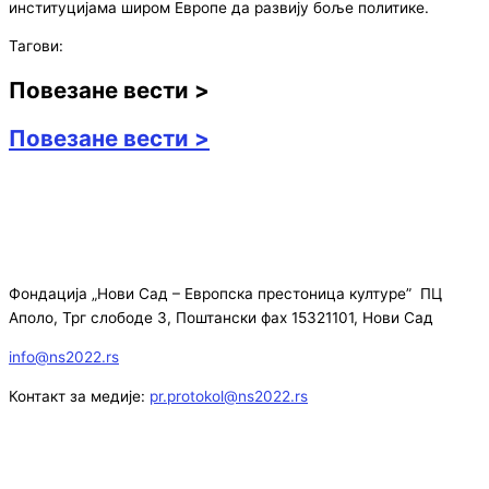
институцијама широм Европе да развију боље политике.
Тагови:
Повезане вести >
Повезане вести >
Фондација „Нови Сад – Европска престоница културе” ПЦ
Аполо, Трг слободе 3, Поштански фах 15321101, Нови Сад
info@ns2022.rs
Контакт за медије:
pr.protokol@ns2022.rs