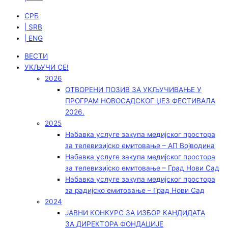
СРБ
| SRB
| ENG
ВЕСТИ
УКЉУЧИ СЕ!
2026
ОТВОРЕНИ ПОЗИВ ЗА УКЉУЧИВАЊЕ У
ПРОГРАМ НОВОСАДСКОГ ЏЕЗ ФЕСТИВАЛА
2026.
2025
Набавка услуге закупа медијског простора
за телевизијско емитовање – АП Војводинa
Набавка услуге закупа медијског простора
за телевизијско емитовање – Град Нови Сад
Набавка услуге закупа медијског простора
за радијско емитовање – Град Нови Сад
2024
ЈАВНИ КОНКУРС ЗА ИЗБОР КАНДИДАТА
ЗА ДИРЕКТОРА ФОНДАЦИЈЕ