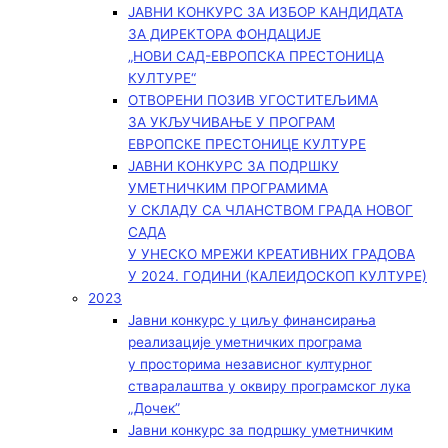
ЈАВНИ КОНКУРС ЗА ИЗБОР КАНДИДАТА
ЗА ДИРЕКТОРА ФОНДАЦИЈЕ
„НОВИ САД-ЕВРОПСКА ПРЕСТОНИЦА
КУЛТУРЕ“
ОТВОРЕНИ ПОЗИВ УГОСТИТЕЉИМА
ЗА УКЉУЧИВАЊЕ У ПРОГРАМ
ЕВРОПСКЕ ПРЕСТОНИЦЕ КУЛТУРЕ
ЈАВНИ КОНКУРС ЗА ПОДРШКУ
УМЕТНИЧКИМ ПРОГРАМИМА
У СКЛАДУ СА ЧЛАНСТВОМ ГРАДА НОВОГ
САДА
У УНЕСКО МРЕЖИ КРЕАТИВНИХ ГРАДОВА
У 2024. ГОДИНИ (КАЛЕИДОСКОП КУЛТУРЕ)
2023
Јавни конкурс у циљу финансирања
реализације уметничких програма
у просторима независног културног
стваралаштва у оквиру програмског лука
„Дочек”
Јавни конкурс за подршку уметничким