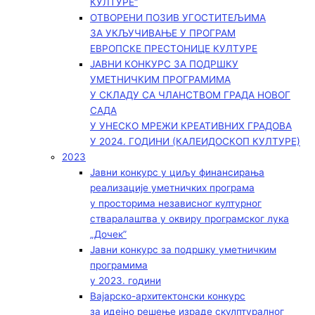
КУЛТУРЕ“
ОТВОРЕНИ ПОЗИВ УГОСТИТЕЉИМА
ЗА УКЉУЧИВАЊЕ У ПРОГРАМ
ЕВРОПСКЕ ПРЕСТОНИЦЕ КУЛТУРЕ
ЈАВНИ КОНКУРС ЗА ПОДРШКУ
УМЕТНИЧКИМ ПРОГРАМИМА
У СКЛАДУ СА ЧЛАНСТВОМ ГРАДА НОВОГ
САДА
У УНЕСКО МРЕЖИ КРЕАТИВНИХ ГРАДОВА
У 2024. ГОДИНИ (КАЛЕИДОСКОП КУЛТУРЕ)
2023
Јавни конкурс у циљу финансирања
реализације уметничких програма
у просторима независног културног
стваралаштва у оквиру програмског лука
„Дочек”
Јавни конкурс за подршку уметничким
програмима
у 2023. години
Вајарско-архитектонски конкурс
за идејно решење израде скулптуралног