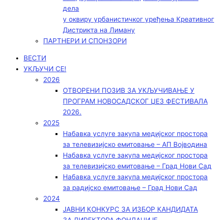
дела
у оквиру урбанистичког уређења Креативног
Дистрикта на Лиману
ПАРТНЕРИ И СПОНЗОРИ
ВЕСТИ
УКЉУЧИ СЕ!
2026
ОТВОРЕНИ ПОЗИВ ЗА УКЉУЧИВАЊЕ У
ПРОГРАМ НОВОСАДСКОГ ЏЕЗ ФЕСТИВАЛА
2026.
2025
Набавка услуге закупа медијског простора
за телевизијско емитовање – АП Војводинa
Набавка услуге закупа медијског простора
за телевизијско емитовање – Град Нови Сад
Набавка услуге закупа медијског простора
за радијско емитовање – Град Нови Сад
2024
ЈАВНИ КОНКУРС ЗА ИЗБОР КАНДИДАТА