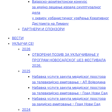
Вајарско-архитектонски конкурс
за идејно решење израде скулптуралног
дела
у оквиру урбанистичког уређења Креативног
Дистрикта на Лиману
ПАРТНЕРИ И СПОНЗОРИ
ВЕСТИ
УКЉУЧИ СЕ!
2026
ОТВОРЕНИ ПОЗИВ ЗА УКЉУЧИВАЊЕ У
ПРОГРАМ НОВОСАДСКОГ ЏЕЗ ФЕСТИВАЛА
2026.
2025
Набавка услуге закупа медијског простора
за телевизијско емитовање – АП Војводинa
Набавка услуге закупа медијског простора
за телевизијско емитовање – Град Нови Сад
Набавка услуге закупа медијског простора
за радијско емитовање – Град Нови Сад
2024