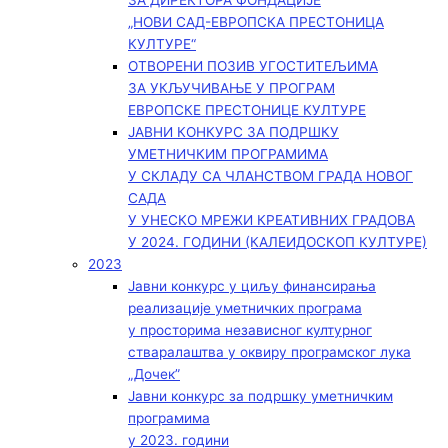
ЗА ДИРЕКТОРА ФОНДАЦИЈЕ
„НОВИ САД-ЕВРОПСКА ПРЕСТОНИЦА
КУЛТУРЕ“
ОТВОРЕНИ ПОЗИВ УГОСТИТЕЉИМА
ЗА УКЉУЧИВАЊЕ У ПРОГРАМ
ЕВРОПСКЕ ПРЕСТОНИЦЕ КУЛТУРЕ
ЈАВНИ КОНКУРС ЗА ПОДРШКУ
УМЕТНИЧКИМ ПРОГРАМИМА
У СКЛАДУ СА ЧЛАНСТВОМ ГРАДА НОВОГ
САДА
У УНЕСКО МРЕЖИ КРЕАТИВНИХ ГРАДОВА
У 2024. ГОДИНИ (КАЛЕИДОСКОП КУЛТУРЕ)
2023
Јавни конкурс у циљу финансирања
реализације уметничких програма
у просторима независног културног
стваралаштва у оквиру програмског лука
„Дочек”
Јавни конкурс за подршку уметничким
програмима
у 2023. години