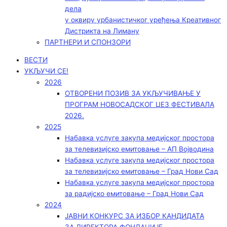
дела
у оквиру урбанистичког уређења Креативног
Дистрикта на Лиману
ПАРТНЕРИ И СПОНЗОРИ
ВЕСТИ
УКЉУЧИ СЕ!
2026
ОТВОРЕНИ ПОЗИВ ЗА УКЉУЧИВАЊЕ У
ПРОГРАМ НОВОСАДСКОГ ЏЕЗ ФЕСТИВАЛА
2026.
2025
Набавка услуге закупа медијског простора
за телевизијско емитовање – АП Војводинa
Набавка услуге закупа медијског простора
за телевизијско емитовање – Град Нови Сад
Набавка услуге закупа медијског простора
за радијско емитовање – Град Нови Сад
2024
ЈАВНИ КОНКУРС ЗА ИЗБОР КАНДИДАТА