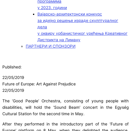
програмима
у 2023. години
Вајарско-архитектонски конкурс
за идејно решење израде скулптуралног
дела
у оквиру урбанистичког уређења Креативног
Дистрикта на Лиману
ПАРТНЕРИ И СПОНЗОРИ
Published:
22/05/2019
Future of Europe: Art Against Prejudice
22/05/2019
The ‘Good People’ Orchestra, consisting of young people with
disabilities, will hold the ‘Sound Beam’ concert in the Egység
Cultural Station for the second time in May.
After they performed in the introductory part of the ‘Future of
Europe’ platform on 8 May, when they delighted the audience,