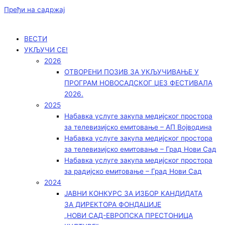
Пређи на садржај
ВЕСТИ
УКЉУЧИ СЕ!
2026
ОТВОРЕНИ ПОЗИВ ЗА УКЉУЧИВАЊЕ У
ПРОГРАМ НОВОСАДСКОГ ЏЕЗ ФЕСТИВАЛА
2026.
2025
Набавка услуге закупа медијског простора
за телевизијско емитовање – АП Војводинa
Набавка услуге закупа медијског простора
за телевизијско емитовање – Град Нови Сад
Набавка услуге закупа медијског простора
за радијско емитовање – Град Нови Сад
2024
ЈАВНИ КОНКУРС ЗА ИЗБОР КАНДИДАТА
ЗА ДИРЕКТОРА ФОНДАЦИЈЕ
„НОВИ САД-ЕВРОПСКА ПРЕСТОНИЦА