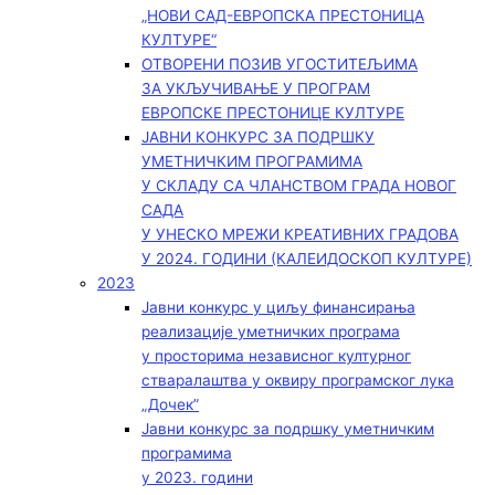
„НОВИ САД-ЕВРОПСКА ПРЕСТОНИЦА
КУЛТУРЕ“
ОТВОРЕНИ ПОЗИВ УГОСТИТЕЉИМА
ЗА УКЉУЧИВАЊЕ У ПРОГРАМ
ЕВРОПСКЕ ПРЕСТОНИЦЕ КУЛТУРЕ
ЈАВНИ КОНКУРС ЗА ПОДРШКУ
УМЕТНИЧКИМ ПРОГРАМИМА
У СКЛАДУ СА ЧЛАНСТВОМ ГРАДА НОВОГ
САДА
У УНЕСКО МРЕЖИ КРЕАТИВНИХ ГРАДОВА
У 2024. ГОДИНИ (КАЛЕИДОСКОП КУЛТУРЕ)
2023
Јавни конкурс у циљу финансирања
реализације уметничких програма
у просторима независног културног
стваралаштва у оквиру програмског лука
„Дочек”
Јавни конкурс за подршку уметничким
програмима
у 2023. години