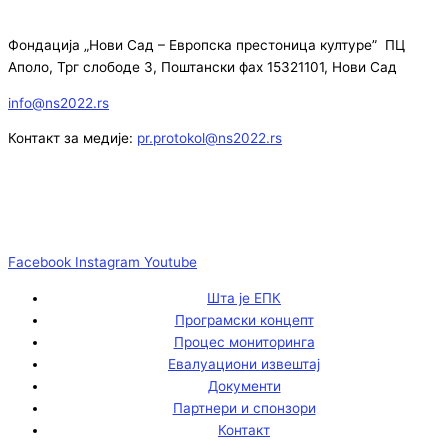
Фондација „Нови Сад – Европска престоница културе” ПЦ
Аполо, Трг слободе 3, Поштански фах 15321101, Нови Сад
info@ns2022.rs
Контакт за медије:
pr.protokol@ns2022.rs
Facebook
Instagram
Youtube
Шта је ЕПК
Програмски концепт
Процес мониторинга
Евалуациони извештај
Документи
Партнери и спонзори
Контакт