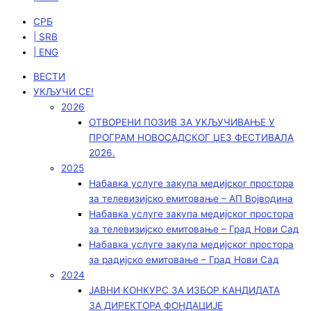
СРБ
| SRB
| ENG
ВЕСТИ
УКЉУЧИ СЕ!
2026
ОТВОРЕНИ ПОЗИВ ЗА УКЉУЧИВАЊЕ У
ПРОГРАМ НОВОСАДСКОГ ЏЕЗ ФЕСТИВАЛА
2026.
2025
Набавка услуге закупа медијског простора
за телевизијско емитовање – АП Војводинa
Набавка услуге закупа медијског простора
за телевизијско емитовање – Град Нови Сад
Набавка услуге закупа медијског простора
за радијско емитовање – Град Нови Сад
2024
ЈАВНИ КОНКУРС ЗА ИЗБОР КАНДИДАТА
ЗА ДИРЕКТОРА ФОНДАЦИЈЕ