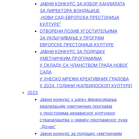
ЈАВНИ КОНКУРС ЗА ИЗБОР КАНДИДАТА
ЗА ДИРЕКТОРА ФОНДАЦИЈЕ
„НОВИ САД-ЕВРОПСКА ПРЕСТОНИЦА
КУЛТУРЕ“
ОТВОРЕНИ ПОЗИВ УГОСТИТЕЉИМА
ЗА УКЉУЧИВАЊЕ У ПРОГРАМ
ЕВРОПСКЕ ПРЕСТОНИЦЕ КУЛТУРЕ
ЈАВНИ КОНКУРС ЗА ПОДРШКУ
УМЕТНИЧКИМ ПРОГРАМИМА
У СКЛАДУ СА ЧЛАНСТВОМ ГРАДА НОВОГ
САДА
У УНЕСКО МРЕЖИ КРЕАТИВНИХ ГРАДОВА
У 2024. ГОДИНИ (КАЛЕИДОСКОП КУЛТУРЕ)
2023
Јавни конкурс у циљу финансирања
реализације уметничких програма
у просторима независног културног
стваралаштва у оквиру програмског лука
„Дочек”
Јавни конкурс за подршку уметничким