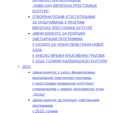
ЗА ДИРЕКТОРА ФОНДАЦИЈЕ
„НОВИ САД-ЕВРОПСКА ПРЕСТОНИЦА
КУЛТУРЕ“
ОТВОРЕНИ ПОЗИВ УГОСТИТЕЉИМА
ЗА УКЉУЧИВАЊЕ У ПРОГРАМ
ЕВРОПСКЕ ПРЕСТОНИЦЕ КУЛТУРЕ
ЈАВНИ КОНКУРС ЗА ПОДРШКУ
УМЕТНИЧКИМ ПРОГРАМИМА
У СКЛАДУ СА ЧЛАНСТВОМ ГРАДА НОВОГ
САДА
У УНЕСКО МРЕЖИ КРЕАТИВНИХ ГРАДОВА
У 2024. ГОДИНИ (КАЛЕИДОСКОП КУЛТУРЕ)
2023
Јавни конкурс у циљу финансирања
реализације уметничких програма
у просторима независног културног
стваралаштва у оквиру програмског лука
„Дочек”
Јавни конкурс за подршку уметничким
програмима
у 2023. години