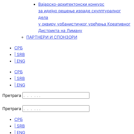
Вајарско-архитектонски конкурс
за идејно решење израде скулптуралног
дела
у оквиру урбанистичког уређења Креативног
Дистрикта на Лиману
ПАРТНЕРИ И СПОНЗОРИ
СРБ
| SRB
| ENG
СРБ
| SRB
| ENG
Претрага
Претрага
СРБ
| SRB
| ENG