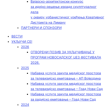
Вајарско-архитектонски конкурс
за идејно решење израде скулптуралног
дела
у оквиру урбанистичког уређења Креативног
Дистрикта на Лиману
ПАРТНЕРИ И СПОНЗОРИ
ВЕСТИ
УКЉУЧИ СЕ!
2026
ОТВОРЕНИ ПОЗИВ ЗА УКЉУЧИВАЊЕ У
ПРОГРАМ НОВОСАДСКОГ ЏЕЗ ФЕСТИВАЛА
2026.
2025
Набавка услуге закупа медијског простора
за телевизијско емитовање – АП Војводинa
Набавка услуге закупа медијског простора
за телевизијско емитовање – Град Нови Сад
Набавка услуге закупа медијског простора
за радијско емитовање – Град Нови Сад
2024