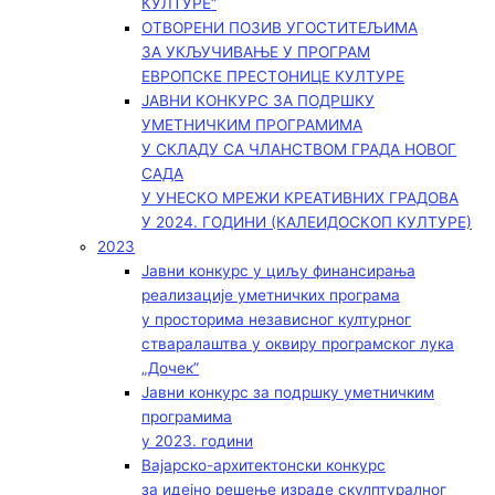
КУЛТУРЕ“
ОТВОРЕНИ ПОЗИВ УГОСТИТЕЉИМА
ЗА УКЉУЧИВАЊЕ У ПРОГРАМ
ЕВРОПСКЕ ПРЕСТОНИЦЕ КУЛТУРЕ
ЈАВНИ КОНКУРС ЗА ПОДРШКУ
УМЕТНИЧКИМ ПРОГРАМИМА
У СКЛАДУ СА ЧЛАНСТВОМ ГРАДА НОВОГ
САДА
У УНЕСКО МРЕЖИ КРЕАТИВНИХ ГРАДОВА
У 2024. ГОДИНИ (КАЛЕИДОСКОП КУЛТУРЕ)
2023
Јавни конкурс у циљу финансирања
реализације уметничких програма
у просторима независног културног
стваралаштва у оквиру програмског лука
„Дочек”
Јавни конкурс за подршку уметничким
програмима
у 2023. години
Вајарско-архитектонски конкурс
за идејно решење израде скулптуралног