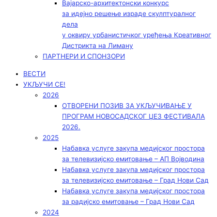
Вајарско-архитектонски конкурс
за идејно решење израде скулптуралног
дела
у оквиру урбанистичког уређења Креативног
Дистрикта на Лиману
ПАРТНЕРИ И СПОНЗОРИ
ВЕСТИ
УКЉУЧИ СЕ!
2026
ОТВОРЕНИ ПОЗИВ ЗА УКЉУЧИВАЊЕ У
ПРОГРАМ НОВОСАДСКОГ ЏЕЗ ФЕСТИВАЛА
2026.
2025
Набавка услуге закупа медијског простора
за телевизијско емитовање – АП Војводинa
Набавка услуге закупа медијског простора
за телевизијско емитовање – Град Нови Сад
Набавка услуге закупа медијског простора
за радијско емитовање – Град Нови Сад
2024