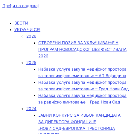
Пређи на садржај
ВЕСТИ
УКЉУЧИ СЕ!
2026
ОТВОРЕНИ ПОЗИВ ЗА УКЉУЧИВАЊЕ У
ПРОГРАМ НОВОСАДСКОГ ЏЕЗ ФЕСТИВАЛА
2026.
2025
Набавка услуге закупа медијског простора
за телевизијско емитовање – АП Војводинa
Набавка услуге закупа медијског простора
за телевизијско емитовање – Град Нови Сад
Набавка услуге закупа медијског простора
за радијско емитовање – Град Нови Сад
2024
ЈАВНИ КОНКУРС ЗА ИЗБОР КАНДИДАТА
ЗА ДИРЕКТОРА ФОНДАЦИЈЕ
„НОВИ САД-ЕВРОПСКА ПРЕСТОНИЦА