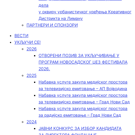
дела
у оквиру урбанистичког уређења Креативног
Дистрикта на Лиману
ПАРТНЕРИ И СПОНЗОРИ
ВЕСТИ
УКЉУЧИ СЕ!
2026
ОТВОРЕНИ ПОЗИВ ЗА УКЉУЧИВАЊЕ У
ПРОГРАМ НОВОСАДСКОГ ЏЕЗ ФЕСТИВАЛА
2026.
2025
Набавка услуге закупа медијског простора
за телевизијско емитовање – АП Војводинa
Набавка услуге закупа медијског простора
за телевизијско емитовање – Град Нови Сад
Набавка услуге закупа медијског простора
за радијско емитовање – Град Нови Сад
2024
ЈАВНИ КОНКУРС ЗА ИЗБОР КАНДИДАТА