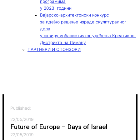
програмима
у 2023. години
Вајарско-архитектонски конкурс
за идејно решење израде скулптуралног
дела
у оквиру урбанистичког уређења Креативног
Дистрикта на Лиману
ПАРТНЕРИ И СПОНЗОРИ
Published:
22/05/2019
Future of Europe – Days of Israel
22/05/2019