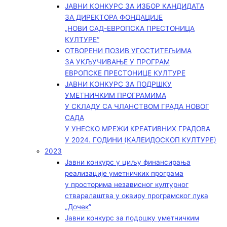
ЈАВНИ КОНКУРС ЗА ИЗБОР КАНДИДАТА
ЗА ДИРЕКТОРА ФОНДАЦИЈЕ
„НОВИ САД-ЕВРОПСКА ПРЕСТОНИЦА
КУЛТУРЕ“
ОТВОРЕНИ ПОЗИВ УГОСТИТЕЉИМА
ЗА УКЉУЧИВАЊЕ У ПРОГРАМ
ЕВРОПСКЕ ПРЕСТОНИЦЕ КУЛТУРЕ
ЈАВНИ КОНКУРС ЗА ПОДРШКУ
УМЕТНИЧКИМ ПРОГРАМИМА
У СКЛАДУ СА ЧЛАНСТВОМ ГРАДА НОВОГ
САДА
У УНЕСКО МРЕЖИ КРЕАТИВНИХ ГРАДОВА
У 2024. ГОДИНИ (КАЛЕИДОСКОП КУЛТУРЕ)
2023
Јавни конкурс у циљу финансирања
реализације уметничких програма
у просторима независног културног
стваралаштва у оквиру програмског лука
„Дочек”
Јавни конкурс за подршку уметничким