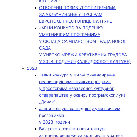
КУЛТУРЕ“
ОТВОРЕНИ ПОЗИВ УГОСТИТЕЉИМА
ЗА УКЉУЧИВАЊЕ У ПРОГРАМ
ЕВРОПСКЕ ПРЕСТОНИЦЕ КУЛТУРЕ
ЈАВНИ КОНКУРС ЗА ПОДРШКУ
УМЕТНИЧКИМ ПРОГРАМИМА
У СКЛАДУ СА ЧЛАНСТВОМ ГРАДА НОВОГ
САДА
У УНЕСКО МРЕЖИ КРЕАТИВНИХ ГРАДОВА
У 2024. ГОДИНИ (КАЛЕИДОСКОП КУЛТУРЕ)
2023
Јавни конкурс у циљу финансирања
реализације уметничких програма
у просторима независног културног
стваралаштва у оквиру програмског лука
„Дочек”
Јавни конкурс за подршку уметничким
програмима
у 2023. години
Вајарско-архитектонски конкурс
за идејно решење израде скулптуралног