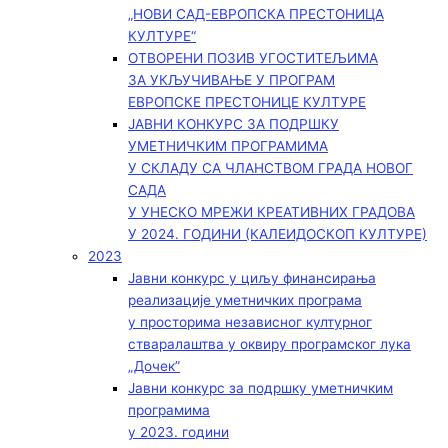
„НОВИ САД-ЕВРОПСКА ПРЕСТОНИЦА
КУЛТУРЕ“
ОТВОРЕНИ ПОЗИВ УГОСТИТЕЉИМА
ЗА УКЉУЧИВАЊЕ У ПРОГРАМ
ЕВРОПСКЕ ПРЕСТОНИЦЕ КУЛТУРЕ
ЈАВНИ КОНКУРС ЗА ПОДРШКУ
УМЕТНИЧКИМ ПРОГРАМИМА
У СКЛАДУ СА ЧЛАНСТВОМ ГРАДА НОВОГ
САДА
У УНЕСКО МРЕЖИ КРЕАТИВНИХ ГРАДОВА
У 2024. ГОДИНИ (КАЛЕИДОСКОП КУЛТУРЕ)
2023
Јавни конкурс у циљу финансирања
реализације уметничких програма
у просторима независног културног
стваралаштва у оквиру програмског лука
„Дочек”
Јавни конкурс за подршку уметничким
програмима
у 2023. години