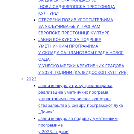
ЗА ДИРЕКТОРА ФОНДАЦИЈЕ
„НОВИ САД-ЕВРОПСКА ПРЕСТОНИЦА
КУЛТУРЕ“
ОТВОРЕНИ ПОЗИВ УГОСТИТЕЉИМА
ЗА УКЉУЧИВАЊЕ У ПРОГРАМ
ЕВРОПСКЕ ПРЕСТОНИЦЕ КУЛТУРЕ
ЈАВНИ КОНКУРС ЗА ПОДРШКУ
УМЕТНИЧКИМ ПРОГРАМИМА
У СКЛАДУ СА ЧЛАНСТВОМ ГРАДА НОВОГ
САДА
У УНЕСКО МРЕЖИ КРЕАТИВНИХ ГРАДОВА
У 2024. ГОДИНИ (КАЛЕИДОСКОП КУЛТУРЕ)
2023
Јавни конкурс у циљу финансирања
реализације уметничких програма
у просторима независног културног
стваралаштва у оквиру програмског лука
„Дочек”
Јавни конкурс за подршку уметничким
програмима
у 2023. години