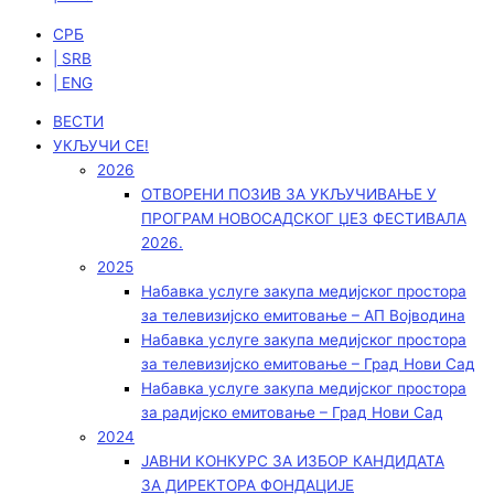
СРБ
| SRB
| ENG
ВЕСТИ
УКЉУЧИ СЕ!
2026
ОТВОРЕНИ ПОЗИВ ЗА УКЉУЧИВАЊЕ У
ПРОГРАМ НОВОСАДСКОГ ЏЕЗ ФЕСТИВАЛА
2026.
2025
Набавка услуге закупа медијског простора
за телевизијско емитовање – АП Војводинa
Набавка услуге закупа медијског простора
за телевизијско емитовање – Град Нови Сад
Набавка услуге закупа медијског простора
за радијско емитовање – Град Нови Сад
2024
ЈАВНИ КОНКУРС ЗА ИЗБОР КАНДИДАТА
ЗА ДИРЕКТОРА ФОНДАЦИЈЕ