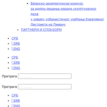
Вајарско-архитектонски конкурс
за идејно решење израде скулптуралног
дела
у оквиру урбанистичког уређења Креативног
Дистрикта на Лиману
ПАРТНЕРИ И СПОНЗОРИ
СРБ
| SRB
| ENG
СРБ
| SRB
| ENG
Претрага
Претрага
СРБ
| SRB
| ENG