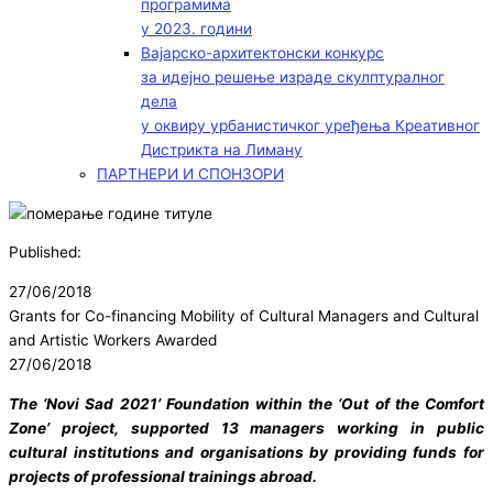
програмима
у 2023. години
Вајарско-архитектонски конкурс
за идејно решење израде скулптуралног
дела
у оквиру урбанистичког уређења Креативног
Дистрикта на Лиману
ПАРТНЕРИ И СПОНЗОРИ
Published:
27/06/2018
Grants for Co-financing Mobility of Cultural Managers and Cultural
and Artistic Workers Awarded
27/06/2018
The ‘Novi Sad 2021’ Foundation within the ‘Out of the Comfort
Zone’ project, supported 13 managers working in public
cultural institutions and organisations by providing funds for
projects of professional trainings abroad.