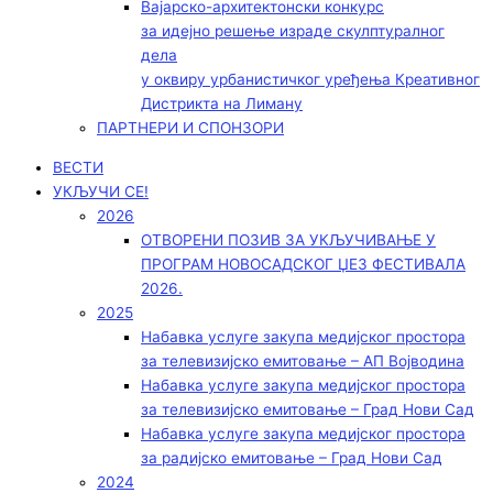
Вајарско-архитектонски конкурс
за идејно решење израде скулптуралног
дела
у оквиру урбанистичког уређења Креативног
Дистрикта на Лиману
ПАРТНЕРИ И СПОНЗОРИ
ВЕСТИ
УКЉУЧИ СЕ!
2026
ОТВОРЕНИ ПОЗИВ ЗА УКЉУЧИВАЊЕ У
ПРОГРАМ НОВОСАДСКОГ ЏЕЗ ФЕСТИВАЛА
2026.
2025
Набавка услуге закупа медијског простора
за телевизијско емитовање – АП Војводинa
Набавка услуге закупа медијског простора
за телевизијско емитовање – Град Нови Сад
Набавка услуге закупа медијског простора
за радијско емитовање – Град Нови Сад
2024