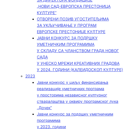
ЗА ДИРЕКТОРА ФОНДАЦИЈЕ
„НОВИ САД-ЕВРОПСКА ПРЕСТОНИЦА
КУЛТУРЕ“
ОТВОРЕНИ ПОЗИВ УГОСТИТЕЉИМА
ЗА УКЉУЧИВАЊЕ У ПРОГРАМ
ЕВРОПСКЕ ПРЕСТОНИЦЕ КУЛТУРЕ
ЈАВНИ КОНКУРС ЗА ПОДРШКУ
УМЕТНИЧКИМ ПРОГРАМИМА
У СКЛАДУ СА ЧЛАНСТВОМ ГРАДА НОВОГ
САДА
У УНЕСКО МРЕЖИ КРЕАТИВНИХ ГРАДОВА
У 2024. ГОДИНИ (КАЛЕИДОСКОП КУЛТУРЕ)
2023
Јавни конкурс у циљу финансирања
реализације уметничких програма
у просторима независног културног
стваралаштва у оквиру програмског лука
„Дочек”
Јавни конкурс за подршку уметничким
програмима
у 2023. години