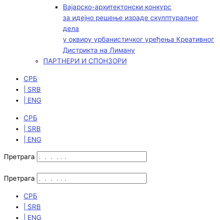
Вајарско-архитектонски конкурс
за идејно решење израде скулптуралног
дела
у оквиру урбанистичког уређења Креативног
Дистрикта на Лиману
ПАРТНЕРИ И СПОНЗОРИ
СРБ
| SRB
| ENG
СРБ
| SRB
| ENG
Претрага
Претрага
СРБ
| SRB
| ENG