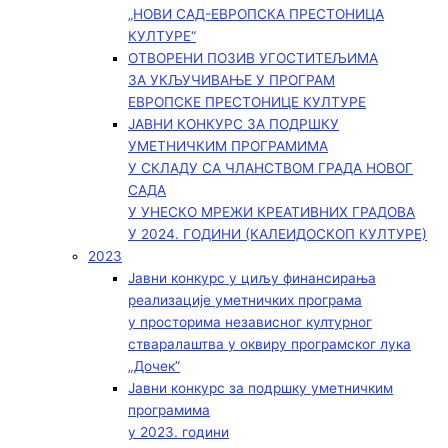
„НОВИ САД-ЕВРОПСКА ПРЕСТОНИЦА
КУЛТУРЕ“
ОТВОРЕНИ ПОЗИВ УГОСТИТЕЉИМА
ЗА УКЉУЧИВАЊЕ У ПРОГРАМ
ЕВРОПСКЕ ПРЕСТОНИЦЕ КУЛТУРЕ
ЈАВНИ КОНКУРС ЗА ПОДРШКУ
УМЕТНИЧКИМ ПРОГРАМИМА
У СКЛАДУ СА ЧЛАНСТВОМ ГРАДА НОВОГ
САДА
У УНЕСКО МРЕЖИ КРЕАТИВНИХ ГРАДОВА
У 2024. ГОДИНИ (КАЛЕИДОСКОП КУЛТУРЕ)
2023
Јавни конкурс у циљу финансирања
реализације уметничких програма
у просторима независног културног
стваралаштва у оквиру програмског лука
„Дочек”
Јавни конкурс за подршку уметничким
програмима
у 2023. години