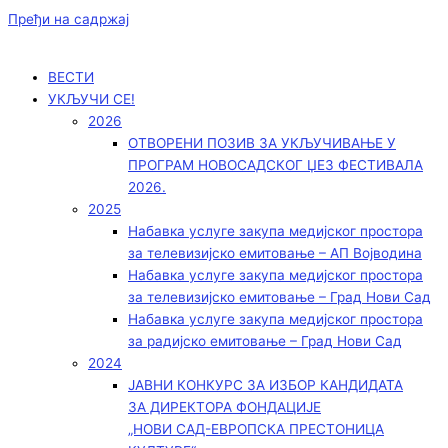
Пређи на садржај
ВЕСТИ
УКЉУЧИ СЕ!
2026
ОТВОРЕНИ ПОЗИВ ЗА УКЉУЧИВАЊЕ У
ПРОГРАМ НОВОСАДСКОГ ЏЕЗ ФЕСТИВАЛА
2026.
2025
Набавка услуге закупа медијског простора
за телевизијско емитовање – АП Војводинa
Набавка услуге закупа медијског простора
за телевизијско емитовање – Град Нови Сад
Набавка услуге закупа медијског простора
за радијско емитовање – Град Нови Сад
2024
ЈАВНИ КОНКУРС ЗА ИЗБОР КАНДИДАТА
ЗА ДИРЕКТОРА ФОНДАЦИЈЕ
„НОВИ САД-ЕВРОПСКА ПРЕСТОНИЦА