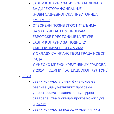
ЈАВНИ КОНКУРС ЗА ИЗБОР КАНДИДАТА
ЗА ДИРЕКТОРА ФОНДАЦИЈЕ
„НОВИ САД-ЕВРОПСКА ПРЕСТОНИЦА
КУЛТУРЕ“
ОТВОРЕНИ ПОЗИВ УГОСТИТЕЉИМА
ЗА УКЉУЧИВАЊЕ У ПРОГРАМ
ЕВРОПСКЕ ПРЕСТОНИЦЕ КУЛТУРЕ
ЈАВНИ КОНКУРС ЗА ПОДРШКУ
УМЕТНИЧКИМ ПРОГРАМИМА
У СКЛАДУ СА ЧЛАНСТВОМ ГРАДА НОВОГ
САДА
У УНЕСКО МРЕЖИ КРЕАТИВНИХ ГРАДОВА
У 2024. ГОДИНИ (КАЛЕИДОСКОП КУЛТУРЕ)
2023
Јавни конкурс у циљу финансирања
реализације уметничких програма
у просторима независног културног
стваралаштва у оквиру програмског лука
„Дочек”
Јавни конкурс за подршку уметничким