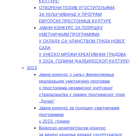
КУЛТУРЕ“
ОТВОРЕНИ ПОЗИВ УГОСТИТЕЉИМА
ЗА УКЉУЧИВАЊЕ У ПРОГРАМ
ЕВРОПСКЕ ПРЕСТОНИЦЕ КУЛТУРЕ
ЈАВНИ КОНКУРС ЗА ПОДРШКУ
УМЕТНИЧКИМ ПРОГРАМИМА
У СКЛАДУ СА ЧЛАНСТВОМ ГРАДА НОВОГ
САДА
У УНЕСКО МРЕЖИ КРЕАТИВНИХ ГРАДОВА
У 2024. ГОДИНИ (КАЛЕИДОСКОП КУЛТУРЕ)
2023
Јавни конкурс у циљу финансирања
реализације уметничких програма
у просторима независног културног
стваралаштва у оквиру програмског лука
„Дочек”
Јавни конкурс за подршку уметничким
програмима
у 2023. години
Вајарско-архитектонски конкурс
за идејно решење израде скулптуралног