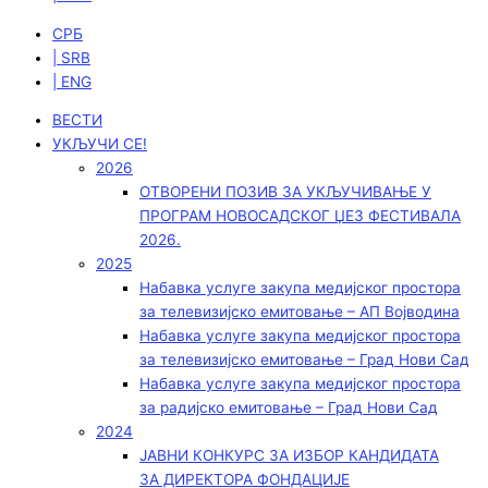
СРБ
| SRB
| ENG
ВЕСТИ
УКЉУЧИ СЕ!
2026
ОТВОРЕНИ ПОЗИВ ЗА УКЉУЧИВАЊЕ У
ПРОГРАМ НОВОСАДСКОГ ЏЕЗ ФЕСТИВАЛА
2026.
2025
Набавка услуге закупа медијског простора
за телевизијско емитовање – АП Војводинa
Набавка услуге закупа медијског простора
за телевизијско емитовање – Град Нови Сад
Набавка услуге закупа медијског простора
за радијско емитовање – Град Нови Сад
2024
ЈАВНИ КОНКУРС ЗА ИЗБОР КАНДИДАТА
ЗА ДИРЕКТОРА ФОНДАЦИЈЕ