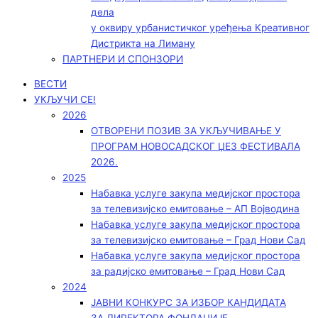
дела
у оквиру урбанистичког уређења Креативног
Дистрикта на Лиману
ПАРТНЕРИ И СПОНЗОРИ
ВЕСТИ
УКЉУЧИ СЕ!
2026
ОТВОРЕНИ ПОЗИВ ЗА УКЉУЧИВАЊЕ У
ПРОГРАМ НОВОСАДСКОГ ЏЕЗ ФЕСТИВАЛА
2026.
2025
Набавка услуге закупа медијског простора
за телевизијско емитовање – АП Војводинa
Набавка услуге закупа медијског простора
за телевизијско емитовање – Град Нови Сад
Набавка услуге закупа медијског простора
за радијско емитовање – Град Нови Сад
2024
ЈАВНИ КОНКУРС ЗА ИЗБОР КАНДИДАТА