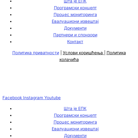
Шта је ЕПК
Програмски концепт
Процес мониторинга
Евалуациони извештај
Документи
Партнери и спонзори
Контакт
Политика приватности
|
Услови коришћења
|
Политика
колачића
Facebook
Instagram
Youtube
Шта је ЕПК
Програмски концепт
Процес мониторинга
Евалуациони извештај
Документи