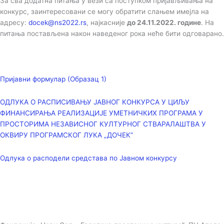
За сва додатна питања у вези са поступком пријављивања на
конкурс, заинтересовани се могу обратити слањем имејла на
адресу:
docek@ns2022.rs
, најкасније
до 24.11.2022. године
. На
питања постављена након наведеног рока неће бити одговарано.
Пријавни формулар (Образац 1)
ОДЛУКА О РАСПИСИВАЊУ ЈАВНОГ КОНКУРСА У ЦИЉУ
ФИНАНСИРАЊА РЕАЛИЗАЦИЈЕ УМЕТНИЧКИХ ПРОГРАМА У
ПРОСТОРИМА НЕЗАВИСНОГ КУЛТУРНОГ СТВАРАЛАШТВА У
ОКВИРУ ПРОГРАМСКОГ ЛУКА „ДОЧЕК”
Одлука о расподели средстава по Јавном конкурсу