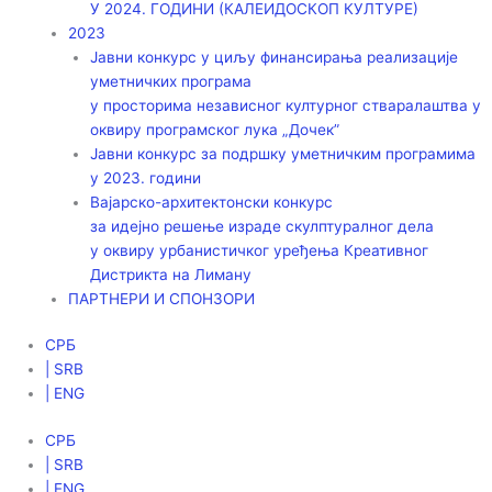
У 2024. ГОДИНИ (КАЛЕИДОСКОП КУЛТУРЕ)
2023
Јавни конкурс у циљу финансирања реализације
уметничких програма
у просторима независног културног стваралаштва у
оквиру програмског лука „Дочек”
Јавни конкурс за подршку уметничким програмима
у 2023. години
Вајарско-архитектонски конкурс
за идејно решење израде скулптуралног дела
у оквиру урбанистичког уређења Креативног
Дистрикта на Лиману
ПАРТНЕРИ И СПОНЗОРИ
СРБ
| SRB
| ENG
СРБ
| SRB
| ENG