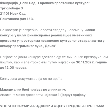
Фондација „Нови Сад – Европска престоница културе”
Трг слободе 3
21101 Нови Сад
Поштански фах 153.
На коверти је потребно навести следећу напомену:
Јавни
конкурс у циљу финансирања реализације уметничких
програма у просторима независног културног стваралаштва у
оквиру програмског лука „Дочек”
.
Пријаве за јавни конкурс достављају се лично или препорученом
поштом, као и електронским путем најкасније
30.11.2022. године
до 12.00 часова
.
Конкурсна документација се не враћа.
Максимални број пријава по апликанту
:
Апликант може доставити
највише 1 (једну) пријаву
.
VI КРИТЕРИЈУМИ ЗА ОДАБИР И ОЦЕНУ ПРЕДЛОГА ПРОГРАМА