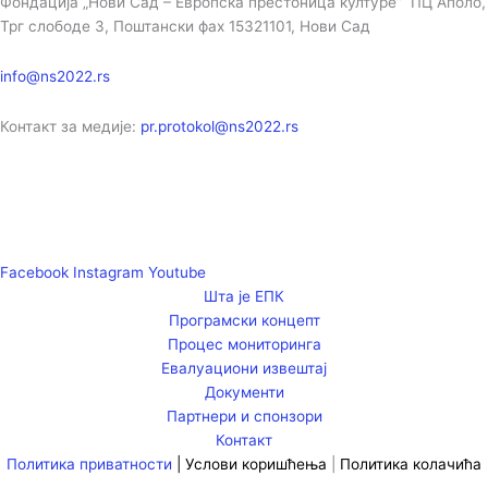
Фондација „Нови Сад – Европска престоница културе” ПЦ Аполо,
Трг слободе 3, Поштански фах 15321101, Нови Сад
info@ns2022.rs
Контакт за медије:
pr.protokol@ns2022.rs
Facebook
Instagram
Youtube
Шта је ЕПК
Програмски концепт
Процес мониторинга
Евалуациони извештај
Документи
Партнери и спонзори
Контакт
Политика приватности
|
Услови коришћења
|
Политика колачића