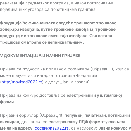
реализације предметног програма, а након потписивања
појединачних уговора са добитницима грантова.
Фондација ће финансирати следеће трошкове: трошкове
хонорара извођача, путне трошкове извођача, трошкове
продукције и трошкове смештаја извођача. Сви остали
трошкови сматраће се неприхватљивим.
V ДОКУМЕНТАЦИЈА И НАЧИН ПРИЈАВЕ
Пријава се подноси на пријавном формулару (Образац 1), који се
може преузети са интернет странице Фондације
(
http://novisad2022.rs
) у делу: „Јавни позиви”.
Пријава на конкурс доставља се
електронски и у штампаној
форми
.
Пријавни формулар (Образац 1),
попуњен, печатиран, потписан и
скениран
, доставља се
електронски у ПДФ формату слањем
мејла на адресу
:
docek@ns2022.rs
, са насловом:
Јавни конкурс у