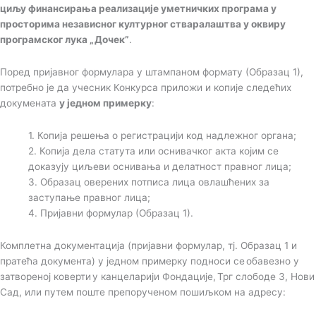
циљу финансирања реализације уметничких програма у
просторима независног културног стваралаштва у оквиру
програмског лука „Дочек”
.
Поред пријавног формулара у штампаном формату (Образац 1),
потребно је да учесник Конкурса приложи и копије следећих
докумената
у једном примерку
:
1. Копија решења о регистрацији код надлежног органа;
2. Копија дела статута или оснивачког акта којим се
доказују циљеви оснивања и делатност правног лица;
3. Образац оверених потписа лица овлашћених за
заступање правног лица;
4. Пријавни формулар (Образац 1).
Комплетна документација (пријавни формулар, тј. Образац 1 и
пратећа документа) у једном примерку подноси се обавезно у
затвореној коверти у канцеларији Фондације, Трг слободе 3, Нови
Сад, или путем поште препорученом пошиљком на адресу: