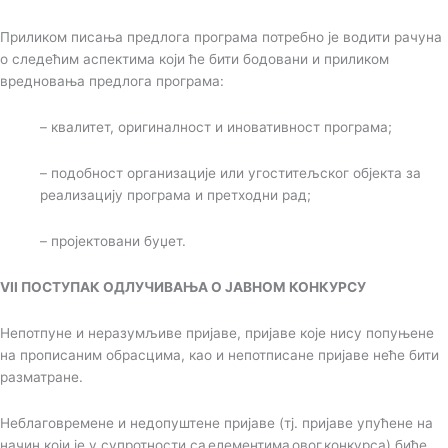
Приликом писања предлога програма потребно је водити рачуна
о следећим аспектима који ће бити бодовани и приликом
вредновања предлога програма:
– квалитет, oригиналност и иновативност програма;
– подобност организације или угоститељског објекта за
реализацију програма и претходни рад;
– пројектовани буџет.
VII ПОСТУПАК ОДЛУЧИВАЊА О ЈАВНОМ КОНКУРСУ
Непотпуне и неразумљиве пријаве, пријаве које нису попуњене
на прописаним обрасцима, као и непотписане пријаве неће бити
разматране.
Неблаговремене и недопуштене пријаве (тј. пријаве упућене на
начин који је у супротности са елементима овог конкурса) биће