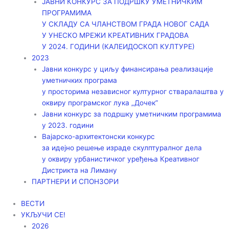
ЈАВНИ КОНКУРС ЗА ПОДРШКУ УМЕТНИЧКИМ
ПРОГРАМИМА
У СКЛАДУ СА ЧЛАНСТВОМ ГРАДА НОВОГ САДА
У УНЕСКО МРЕЖИ КРЕАТИВНИХ ГРАДОВА
У 2024. ГОДИНИ (КАЛЕИДОСКОП КУЛТУРЕ)
2023
Јавни конкурс у циљу финансирања реализације
уметничких програма
у просторима независног културног стваралаштва у
оквиру програмског лука „Дочек”
Јавни конкурс за подршку уметничким програмима
у 2023. години
Вајарско-архитектонски конкурс
за идејно решење израде скулптуралног дела
у оквиру урбанистичког уређења Креативног
Дистрикта на Лиману
ПАРТНЕРИ И СПОНЗОРИ
ВЕСТИ
УКЉУЧИ СЕ!
2026