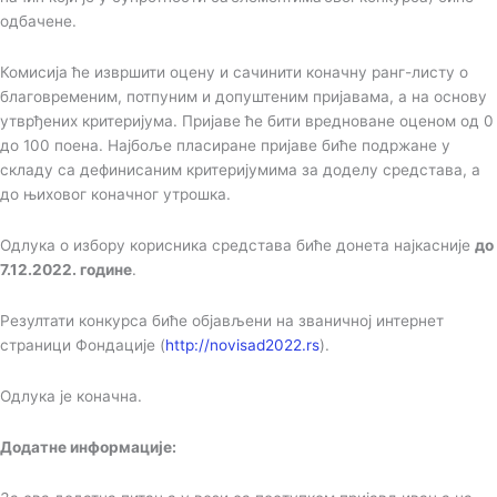
одбачене.
Комисија ће извршити оцену и сачинити коначну ранг-листу о
благовременим, потпуним и допуштеним пријавама, а на основу
утврђених критеријума. Пријаве ће бити вредноване оценом од 0
до 100 поена. Најбоље пласиране пријаве биће подржане у
складу са дефинисаним критеријумима за доделу средстава, а
до њиховог коначног утрошка.
Одлука о избору корисника средстава биће донета најкасније
до
7.12.2022. године
.
Резултати конкурса биће објављени на званичној интернет
страници Фондације (
http://novisad2022.rs
).
Одлука је коначна.
Додатне информације: