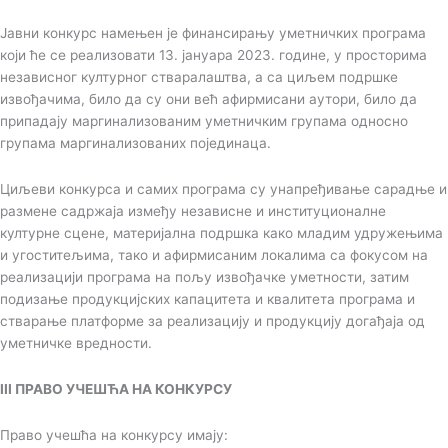
Јавни конкурс намењен је финансирању уметничких програма
који ће се реализовати 13. јануара 2023. године, у просторима
независног културног стваралаштва, а са циљем подршке
извођачима, било да су они већ афирмисани аутори, било да
припадају маргинализованим уметничким групама односно
групама маргинализованих појединаца.
Циљеви конкурса и самих програма су унапређивање сарадње и
размене садржаја између независне и институционалне
културне сцене, материјална подршка како младим удружењима
и угоститељима, тако и афирмисаним локалима са фокусом на
реализацији програма на пољу извођачке уметности, затим
подизање продукцијских капацитета и квалитета програма и
стварање платформе за реализацију и продукцију догађаја од
уметничке вредности.
III ПРАВО УЧЕШЋА НА КОНКУРСУ
Право учешћа на конкурсу имају: