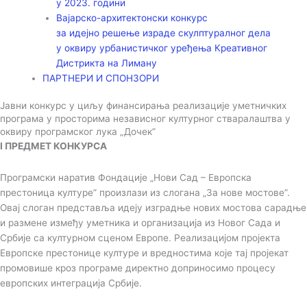
у 2023. години
Вајарско-архитектонски конкурс
за идејно решење израде скулптуралног дела
у оквиру урбанистичког уређења Креативног
Дистрикта на Лиману
ПАРТНЕРИ И СПОНЗОРИ
Јавни конкурс у циљу финансирања реализације уметничких
програма у просторима независног културног стваралаштва у
оквиру програмског лука „Дочек”
I ПРЕДМЕТ КОНКУРСА
Програмски наратив Фондације „Нови Сад – Европска
престоница културе” произлази из слогана „За нове мостове”.
Овај слоган представља идеју изградње нових мостова сарадње
и размене између уметника и организација из Новог Сада и
Србије са културном сценом Европе. Реализацијом пројекта
Европске престонице културе и вредностима које тај пројекат
промовише кроз програме директно доприносимо процесу
европских интеграција Србије.