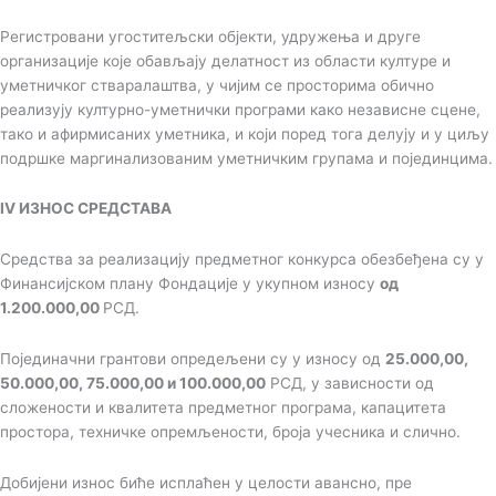
Регистровани угоститељски објекти, удружења и друге
организације које обављају делатност из области културе и
уметничког стваралаштва, у чијим се просторима обично
реализују културно-уметнички програми како независне сцене,
тако и афирмисаних уметника, и који поред тога делују и у циљу
подршке маргинализованим уметничким групама и појединцима.
IV ИЗНОС СРЕДСТАВА
Средства за реализацију предметног конкурса обезбеђена су у
Финансијском плану Фондације у укупном износу
од
1.200.000,00
РСД.
Појединачни грантови опредељени су у износу од
25.000,00,
50.000,00, 75.000,00 и 100.000,00
РСД, у зависности од
сложености и квалитета предметног програма, капацитета
простора, техничке опремљености, броја учесника и слично.
Добијени износ биће исплаћен у целости авансно, пре