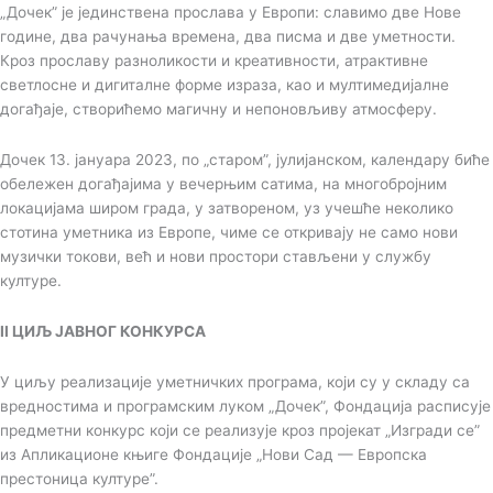
„Дочек” је јединствена прослава у Европи: славимо две Нове
године, два рачунања времена, два писма и две уметности.
Кроз прославу разноликости и креативности, атрактивне
светлосне и дигиталне форме израза, као и мултимедијалне
догађаје, створићемо магичну и непоновљиву атмосферу.
Дочек 13. јануара 2023, по „старом”, јулијанском, календару биће
обележен догађајима у вечерњим сатима, на многобројним
локацијама широм града, у затвореном, уз учешће неколико
стотина уметника из Европе, чиме се откривају не само нови
музички токови, већ и нови простори стављени у службу
културе.
II ЦИЉ ЈАВНОГ КОНКУРСА
У циљу реализације уметничких програма, који су у складу са
вредностима и програмским луком „Дочек”, Фондација расписује
предметни конкурс који се реализује кроз пројекат „Изгради се”
из Апликационе књиге Фондације „Нови Сад — Европска
престоница културе”.