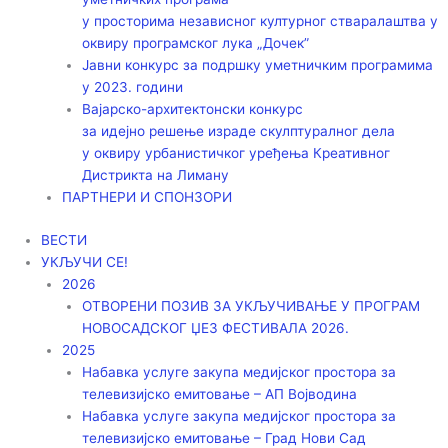
у просторима независног културног стваралаштва у
оквиру програмског лука „Дочек”
Јавни конкурс за подршку уметничким програмима
у 2023. години
Вајарско-архитектонски конкурс
за идејно решење израде скулптуралног дела
у оквиру урбанистичког уређења Креативног
Дистрикта на Лиману
ПАРТНЕРИ И СПОНЗОРИ
ВЕСТИ
УКЉУЧИ СЕ!
2026
ОТВОРЕНИ ПОЗИВ ЗА УКЉУЧИВАЊЕ У ПРОГРАМ
НОВОСАДСКОГ ЏЕЗ ФЕСТИВАЛА 2026.
2025
Набавка услуге закупа медијског простора за
телевизијско емитовање – АП Војводинa
Набавка услуге закупа медијског простора за
телевизијско емитовање – Град Нови Сад