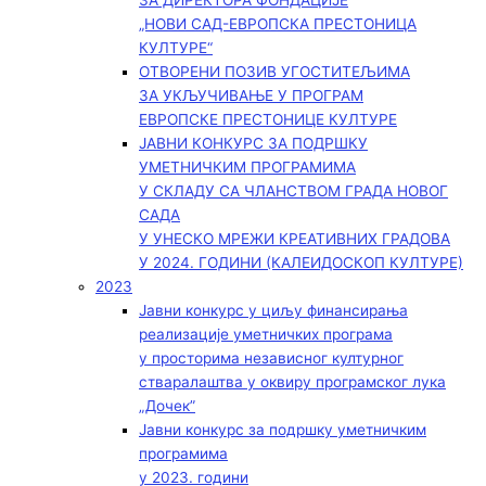
ЗА ДИРЕКТОРА ФОНДАЦИЈЕ
„НОВИ САД-ЕВРОПСКА ПРЕСТОНИЦА
КУЛТУРЕ“
ОТВОРЕНИ ПОЗИВ УГОСТИТЕЉИМА
ЗА УКЉУЧИВАЊЕ У ПРОГРАМ
ЕВРОПСКЕ ПРЕСТОНИЦЕ КУЛТУРЕ
ЈАВНИ КОНКУРС ЗА ПОДРШКУ
УМЕТНИЧКИМ ПРОГРАМИМА
У СКЛАДУ СА ЧЛАНСТВОМ ГРАДА НОВОГ
САДА
У УНЕСКО МРЕЖИ КРЕАТИВНИХ ГРАДОВА
У 2024. ГОДИНИ (КАЛЕИДОСКОП КУЛТУРЕ)
2023
Јавни конкурс у циљу финансирања
реализације уметничких програма
у просторима независног културног
стваралаштва у оквиру програмског лука
„Дочек”
Јавни конкурс за подршку уметничким
програмима
у 2023. години