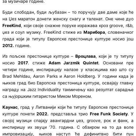
за музичаре године.
Буди слободан, буди љубазан – то поручују две даме које ће
на Џез маратон донети женску снагу и таленат. Оне чине дуо
FreeKind
, који своје снажне поруке изражава кроз groove, r&b,
џез и соул музику. FreeKind стиже из
Марибора
, словеначког
града који је титулу Европске престонице културе носио још
2012.
године.
Из пољске престонице културе –
Вроцлава
, који је ту титулу
носио
2017
. стиже
Adam Jarzmik Quintet
. Основани пре
четири године, инспирацију налазе у класицима као што су
Brad Mehldau, Aaron Parks и Aaron Holdberg. У години када је
њихов град био Европска престоница културе, освајају главну
награду на Jazz Individuality такмичењу као резултат сарадње
са њујоршким гитаристом Миком Мореном.
Каунас
, град у Литванији који ће титулу Европске престонице
културе понети
2022.
представља трио
Free Funk Society
. У
својој музици спајају авангардни џез, groove, рок и фанк, а
инспиришу их звуци ’70. година. С обзиром на то да воле
импровизацију, њихов наступ ће дефинитвно бити пун