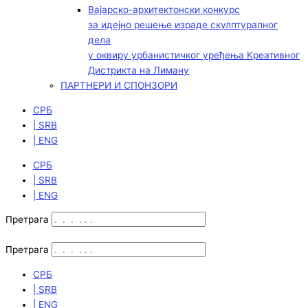
Вајарско-архитектонски конкурс
за идејно решење израде скулптуралног
дела
у оквиру урбанистичког уређења Креативног
Дистрикта на Лиману
ПАРТНЕРИ И СПОНЗОРИ
СРБ
| SRB
| ENG
СРБ
| SRB
| ENG
Претрага
Претрага
СРБ
| SRB
| ENG