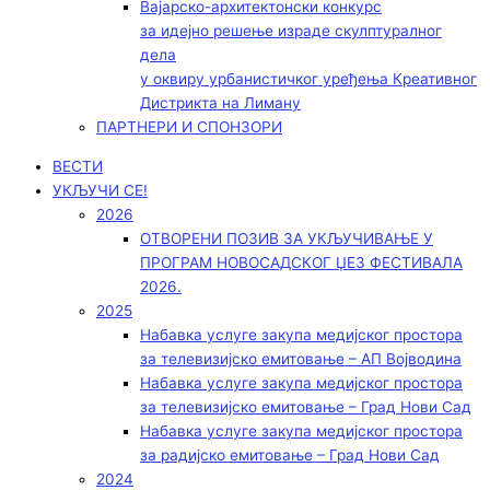
Вајарско-архитектонски конкурс
за идејно решење израде скулптуралног
дела
у оквиру урбанистичког уређења Креативног
Дистрикта на Лиману
ПАРТНЕРИ И СПОНЗОРИ
ВЕСТИ
УКЉУЧИ СЕ!
2026
ОТВОРЕНИ ПОЗИВ ЗА УКЉУЧИВАЊЕ У
ПРОГРАМ НОВОСАДСКОГ ЏЕЗ ФЕСТИВАЛА
2026.
2025
Набавка услуге закупа медијског простора
за телевизијско емитовање – АП Војводинa
Набавка услуге закупа медијског простора
за телевизијско емитовање – Град Нови Сад
Набавка услуге закупа медијског простора
за радијско емитовање – Град Нови Сад
2024