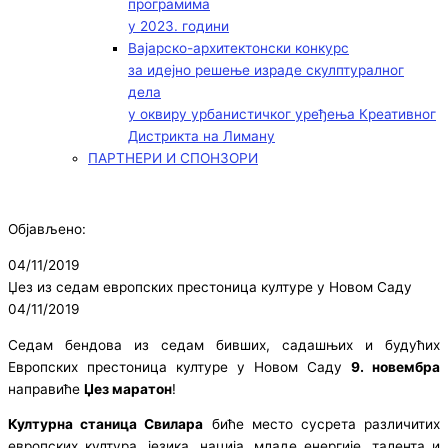
програмима
у 2023. години
Вајарско-архитектонски конкурс
за идејно решење израде скулптуралног
дела
у оквиру урбанистичког уређења Креативног
Дистрикта на Лиману
ПАРТНЕРИ И СПОНЗОРИ
Објављено:
04/11/2019
Џез из седам европских престоница културе у Новом Саду
04/11/2019
Седам бендова из седам бивших, садашњих и будућих
Европских престоница културе у Новом Саду
9. новембра
направиће
Џез маратон
!
Културна станица Свилара
биће место сусрета различитих
европских култура, језика, нација, младе енергије, талента и