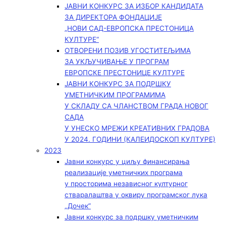
ЈАВНИ КОНКУРС ЗА ИЗБОР КАНДИДАТА
ЗА ДИРЕКТОРА ФОНДАЦИЈЕ
„НОВИ САД-ЕВРОПСКА ПРЕСТОНИЦА
КУЛТУРЕ“
ОТВОРЕНИ ПОЗИВ УГОСТИТЕЉИМА
ЗА УКЉУЧИВАЊЕ У ПРОГРАМ
ЕВРОПСКЕ ПРЕСТОНИЦЕ КУЛТУРЕ
ЈАВНИ КОНКУРС ЗА ПОДРШКУ
УМЕТНИЧКИМ ПРОГРАМИМА
У СКЛАДУ СА ЧЛАНСТВОМ ГРАДА НОВОГ
САДА
У УНЕСКО МРЕЖИ КРЕАТИВНИХ ГРАДОВА
У 2024. ГОДИНИ (КАЛЕИДОСКОП КУЛТУРЕ)
2023
Јавни конкурс у циљу финансирања
реализације уметничких програма
у просторима независног културног
стваралаштва у оквиру програмског лука
„Дочек”
Јавни конкурс за подршку уметничким