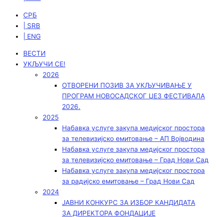
СРБ
| SRB
| ENG
ВЕСТИ
УКЉУЧИ СЕ!
2026
ОТВОРЕНИ ПОЗИВ ЗА УКЉУЧИВАЊЕ У
ПРОГРАМ НОВОСАДСКОГ ЏЕЗ ФЕСТИВАЛА
2026.
2025
Набавка услуге закупа медијског простора
за телевизијско емитовање – АП Војводинa
Набавка услуге закупа медијског простора
за телевизијско емитовање – Град Нови Сад
Набавка услуге закупа медијског простора
за радијско емитовање – Град Нови Сад
2024
ЈАВНИ КОНКУРС ЗА ИЗБОР КАНДИДАТА
ЗА ДИРЕКТОРА ФОНДАЦИЈЕ