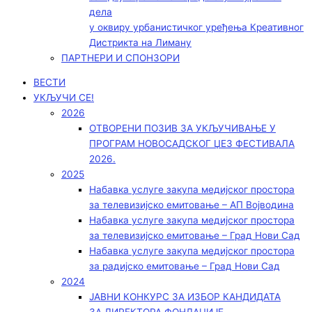
дела
у оквиру урбанистичког уређења Креативног
Дистрикта на Лиману
ПАРТНЕРИ И СПОНЗОРИ
ВЕСТИ
УКЉУЧИ СЕ!
2026
ОТВОРЕНИ ПОЗИВ ЗА УКЉУЧИВАЊЕ У
ПРОГРАМ НОВОСАДСКОГ ЏЕЗ ФЕСТИВАЛА
2026.
2025
Набавка услуге закупа медијског простора
за телевизијско емитовање – АП Војводинa
Набавка услуге закупа медијског простора
за телевизијско емитовање – Град Нови Сад
Набавка услуге закупа медијског простора
за радијско емитовање – Град Нови Сад
2024
ЈАВНИ КОНКУРС ЗА ИЗБОР КАНДИДАТА