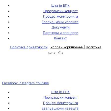
Шта је ЕПК
Програмски концепт
Процес мониторинга
Евалуациони извештај
Документи
Партнери и спонзори
Контакт
Политика приватности
|
Услови коришћења
|
Политика
колачића
Facebook
Instagram
Youtube
Шта је ЕПК
Програмски концепт
Процес мониторинга
Евалуациони извештај