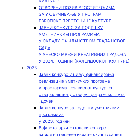
КУЛТУРЕ“
ОТВОРЕНИ ПОЗИВ УГОСТИТЕЉИМА
ЗА УКЉУЧИВАЊЕ У ПРОГРАМ
ЕВРОПСКЕ ПРЕСТОНИЦЕ КУЛТУРЕ
ЈАВНИ КОНКУРС ЗА ПОДРШКУ
УМЕТНИЧКИМ ПРОГРАМИМА
У СКЛАДУ СА ЧЛАНСТВОМ ГРАДА НОВОГ
САДА
У УНЕСКО МРЕЖИ КРЕАТИВНИХ ГРАДОВА
У 2024. ГОДИНИ (КАЛЕИДОСКОП КУЛТУРЕ)
2023
Јавни конкурс у циљу финансирања
реализације уметничких програма
у просторима независног културног
стваралаштва у оквиру програмског лука
„Дочек”
Јавни конкурс за подршку уметничким
програмима
у 2023. години
Вајарско-архитектонски конкурс
за идејно решење израде скулптуралног