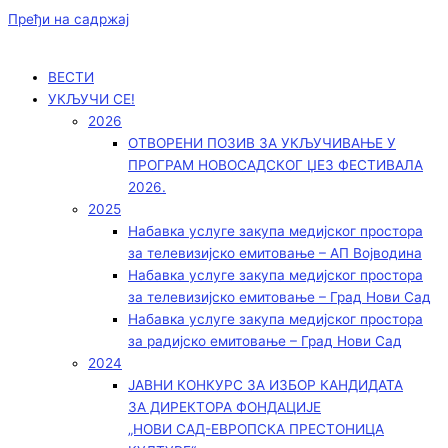
Пређи на садржај
ВЕСТИ
УКЉУЧИ СЕ!
2026
ОТВОРЕНИ ПОЗИВ ЗА УКЉУЧИВАЊЕ У
ПРОГРАМ НОВОСАДСКОГ ЏЕЗ ФЕСТИВАЛА
2026.
2025
Набавка услуге закупа медијског простора
за телевизијско емитовање – АП Војводинa
Набавка услуге закупа медијског простора
за телевизијско емитовање – Град Нови Сад
Набавка услуге закупа медијског простора
за радијско емитовање – Град Нови Сад
2024
ЈАВНИ КОНКУРС ЗА ИЗБОР КАНДИДАТА
ЗА ДИРЕКТОРА ФОНДАЦИЈЕ
„НОВИ САД-ЕВРОПСКА ПРЕСТОНИЦА