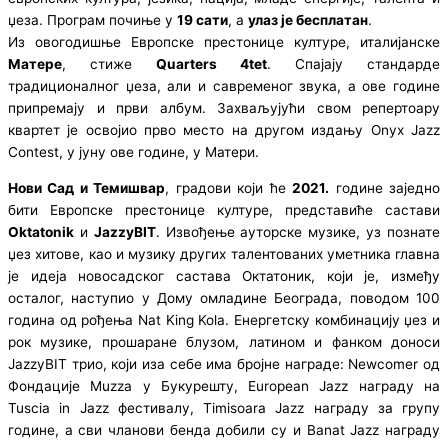
џеза. Програм почиње у
19 сати
, а
улаз је бесплатан
.
Из овогодишње Европске престонице културе, италијанске
Матере
, стиже
Quarters 4tet
. Спајају стандарде
традиционалног џеза, али и савременог звука, а ове године
припремају и први албум. Захваљујући свом репертоару
квартет је освојио прво место на другом издању Onyx Jazz
Contest, у јуну ове године, у Матери.
Нови Сад и Темишвар
, градови који ће
2021.
године заједно
бити Европске престонице културе, представиће састави
Oktatonik
и
JazzyBIT
. Извођење ауторске музике, уз познате
џез хитове, као и музику других талентованих уметника главна
је идеја новосадског састава Октатоник, који је, између
осталог, наступио у Дому омладине Београда, поводом 100
година од рођења Nat King Kola. Енергетску комбинацију џез и
рок музике, прошаране блузом, латином и фанком доноси
JazzyBIT трио, који иза себе има бројне награде: Newcomer од
Фондације Muzza у Букурешту, European Jazz награду на
Tuscia in Jazz фестивалу, Timisoara Jazz награду за групу
године, а сви чланови бенда добили су и Banat Jazz награду