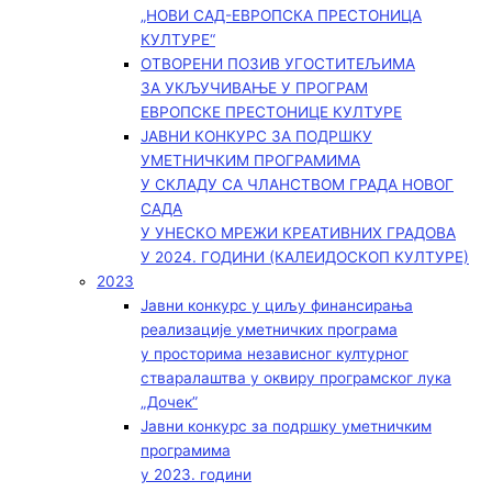
„НОВИ САД-ЕВРОПСКА ПРЕСТОНИЦА
КУЛТУРЕ“
ОТВОРЕНИ ПОЗИВ УГОСТИТЕЉИМА
ЗА УКЉУЧИВАЊЕ У ПРОГРАМ
ЕВРОПСКЕ ПРЕСТОНИЦЕ КУЛТУРЕ
ЈАВНИ КОНКУРС ЗА ПОДРШКУ
УМЕТНИЧКИМ ПРОГРАМИМА
У СКЛАДУ СА ЧЛАНСТВОМ ГРАДА НОВОГ
САДА
У УНЕСКО МРЕЖИ КРЕАТИВНИХ ГРАДОВА
У 2024. ГОДИНИ (КАЛЕИДОСКОП КУЛТУРЕ)
2023
Јавни конкурс у циљу финансирања
реализације уметничких програма
у просторима независног културног
стваралаштва у оквиру програмског лука
„Дочек”
Јавни конкурс за подршку уметничким
програмима
у 2023. години