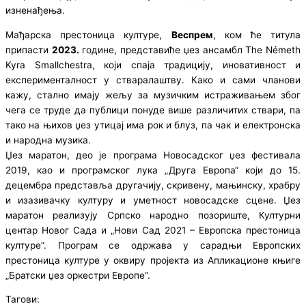
изненађења.
Мађарска престоница културе,
Веспрем
, ком ће титула
припасти
2023.
године, представиће џез ансамбл The Németh
Kyra Smallchestra, који спаја традицију, иновативност и
експерименталност у стваралаштву. Како и сами чланови
кажу, стално имају жељу за музичким истраживањем због
чега се труде да публици понуде више различитих ствари, па
тако на њихов џез утицај има рок и блуз, па чак и електронска
и народна музика.
Џез маратон, део је програма Новосадског џез фестивала
2019, као и програмског лука „Друга Европа“ који до 15.
децембра представља другачију, скривену, мањинску, храбру
и изазивачку културу и уметност новосадске сцене. Џез
маратон реализују Српско народно позориште, Културни
центар Новог Сада и „Нови Сад 2021 – Европска престоница
културе“. Програм се одржава у сарадњи Европских
престоница културе у оквиру пројекта из Апликационе књиге
„Братски џез оркестри Европе“.
Тагови: