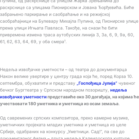
Пупина, од раскрснице са улицом Жарка Зрењанина до
раскрснице са улицама Пионирском и Јована Ђорђевића. Биће
забрањено паркирање и саобраћање и на режијској
саобраћајници на Булевару Михајла Пупина, од Пионирске улице
према улици Игњата Павласа. Такође, на снази ће бити
привремена измена траса аутобуских линија 3, 3а, 6, 9, 9а, 60,
61, 62, 63, 64, 69, у оба смера¹.
Недеља извођачке уметности – од театра до документарца
Након велике увертире у центру града која ће, поред Корза 10.
септембра, обухватити и представу
„Госпођица Јулија”
чувеног
бечког Бургтеатра у Српском народном позоришту,
недеља
извођачке уметности
представиће око 30 догађаја, на којима ће
учествовати 180 уметника и уметница из осам земаља
.
Од савремених српских композитора, преко камерне музике,
уметничких пројеката младих уметника и уметница из целе
Србије, одабраних на конкурсу „Уметници. Сад!”, па све до
документарног филма – друга недеља Калеидоскопа културе