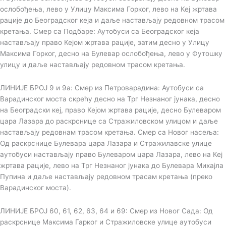
ослобођења, лево у Улицу Максима Горког, лево на Кеј жртава
рације до Београдског кеја и даље настављају редовном трасом
кретања. Смер са Подбаре: Аутобуси са Београдског кеја
настављају право Кејом жртава рације, затим десно у Улицу
Максима Горког, десно на Булевар ослобођења, лево у Футошку
улицу и даље настављају редовном трасом кретања.
ЛИНИЈЕ БРОЈ 9 и 9а: Смер из Петроварадина: Аутобуси са
Варадинског моста скрећу десно на Трг Незнаног јунака, десно
на Београдски кеј, право Кејом жртава рације, десно Булеваром
цара Лазара до раскрснице са Стражиловском улицом и даље
настављају редовнам трасом кретања. Смер са Новог насеља:
Од раскрснице Булевара цара Лазара и Стражилавске улице
аутобуси настављају право Булеваром цара Лазара, лево на Кеј
жртава рације, лево на Трг Незнаног јунака до Булевара Михајла
Пупина и даље настављају редовном трасам кретања (преко
Варадинског моста).
ЛИНИЈЕ БРОЈ 60, 61, 62, 63, 64 и 69: Смер из Новог Сада: Од
раскрснице Максима Гарког и Стражиловске улице аутобуси