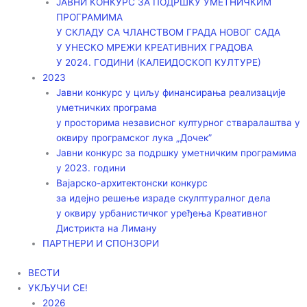
ЈАВНИ КОНКУРС ЗА ПОДРШКУ УМЕТНИЧКИМ
ПРОГРАМИМА
У СКЛАДУ СА ЧЛАНСТВОМ ГРАДА НОВОГ САДА
У УНЕСКО МРЕЖИ КРЕАТИВНИХ ГРАДОВА
У 2024. ГОДИНИ (КАЛЕИДОСКОП КУЛТУРЕ)
2023
Јавни конкурс у циљу финансирања реализације
уметничких програма
у просторима независног културног стваралаштва у
оквиру програмског лука „Дочек”
Јавни конкурс за подршку уметничким програмима
у 2023. години
Вајарско-архитектонски конкурс
за идејно решење израде скулптуралног дела
у оквиру урбанистичког уређења Креативног
Дистрикта на Лиману
ПАРТНЕРИ И СПОНЗОРИ
ВЕСТИ
УКЉУЧИ СЕ!
2026