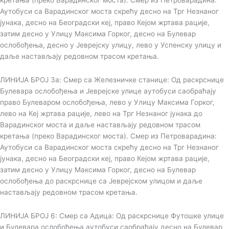
кретања (преко Варадинског моста). Смер из Петроварадина:
Аутобуси са Варадинског моста скрећу десно на Трг Незнаног
јунака, десно на Београдски кеј, право Кејом жртава рације,
затим десно у Улицу Максима Горког, десно на Булевар
ослобођења, десно у Јеврејску улицу, лево у Успенску улицу и
даље настављају редовном трасом кретања.
ЛИНИЈА БРОЈ 3а: Смер са Железничке станице: Од раскрснице
Булевара ослобођења и Јеврејске улице аутобуси саобраћају
право Булеваром ослобођења, лево у Улицу Максима Горког,
лево на Кеј жртава рације, лево на Трг Незнаног јунака до
Варадинскоr моста и даље настављају редовном трасом
кретања (преко Варадинског моста). Смер из Петроварадина:
Аутобуси са Варадинског моста скрећу десно на Трг Незнаног
јунака, десно на Београдски кеј, право Кејом жртава рације,
затим десно у Улицу Максима Горког, десно на Булевар
ослобођења до раскрснице са Јеврејском улицом и даље
настављају редовном трасом кретања.
ЛИНИЈА БРОЈ 6: Смер са Адица: Од раскрснице Футошке улице
и Булевара ослобођења аутобуси саобраћају десно на Булевар