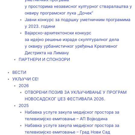
у просторима независног културног стваралаштва у
оквиру програмског лука „Дочек”
Јавни конкурс за подршку уметничким програмима
у 2023. години
Вајарско-архитектонски конкурс
за идејно решење израде скулптуралног дела
у оквиру урбанистичког уређења Креативног
Дистрикта на Лиману
ПАРТНЕРИ И СПОНЗОРИ
ВЕСТИ
УКЉУЧИ СЕ!
2026
ОТВОРЕНИ ПОЗИВ ЗА УКЉУЧИВАЊЕ У ПРОГРАМ
НОВОСАДСКОГ ЏЕЗ ФЕСТИВАЛА 2026.
2025
Набавка услуге закупа медијског простора за
телевизијско емитовање – АП Војводинa
Набавка услуге закупа медијског простора за
телевизијско емитовање – Град Нови Сад