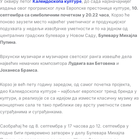
У оквиру петог
Калеидоскопа културе
, до сада најзначајнијег
издања овог програмског лука Европске престонице културе,
10.
септембра са симболичним почетком у 20.22 часа
, Корзо ће
поново заузети место највећег уметничког и продукцијског
подухвата у недељи извођачке уметности и то на једном од
централних градских булевара у Новом Саду,
Булевару Михајла
Пупина
.
Врхунски музичари и музичарке светског ранга извешће дела
највећих немачких композитора
Лудвига ван Бетовена
и
Јоханеса Брамса
.
Корзо је већ пету годину заредом, од самог почетка пројекта,
део Калеидоскопа културе – најбољег европског тренд бренда у
култури, а реализује се са идејом да измести класичну музику из
концертних сала те тако приближи ову врсту уметности свим
суграђанима и суграђанкама.
Саобраћај ће од 8. септембра у 17 часова до 12. септембра у
подне бити привремено затворен у делу Булевара Михајла