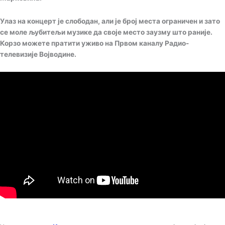
Улаз на концерт је слободан, али је број места ограничен и зато
се моле љубитељи музике да своје место заузму што раније.
Корзо можете пратити уживо на Првом каналу Радио-
телевизије Војводине.