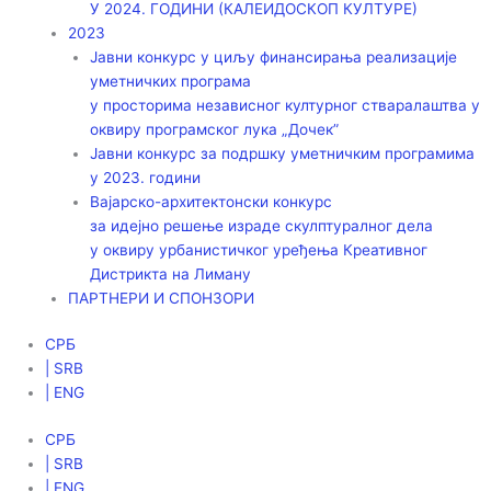
У 2024. ГОДИНИ (КАЛЕИДОСКОП КУЛТУРЕ)
2023
Јавни конкурс у циљу финансирања реализације
уметничких програма
у просторима независног културног стваралаштва у
оквиру програмског лука „Дочек”
Јавни конкурс за подршку уметничким програмима
у 2023. години
Вајарско-архитектонски конкурс
за идејно решење израде скулптуралног дела
у оквиру урбанистичког уређења Креативног
Дистрикта на Лиману
ПАРТНЕРИ И СПОНЗОРИ
СРБ
| SRB
| ENG
СРБ
| SRB
| ENG