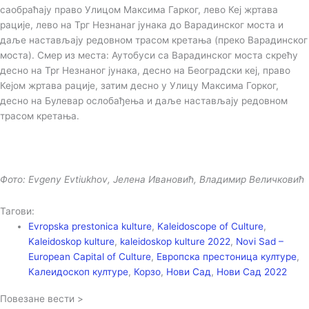
саобраћају право Улицом Максима Гарког, лево Кеј жртава
рације, лево на Трг Незнанаr јунака до Варадинског моста и
даље настављају редовном трасом кретања (преко Варадинског
моста). Смер из места: Аутобуси са Варадинског моста скрећу
десно на Tpr Незнаног јунака, десно на Београдски кеј, право
Кејом жртава рације, затим десно у Улицу Максима Горког,
десно на Булевар ослобађења и даље настављају редовном
трасом кретања.
Фото: Evgeny Evtiukhov, Јелена Ивановић, Владимир Величковић
Тагови:
Evropska prestonica kulture
,
Kaleidoscope of Culture
,
Kaleidoskop kulture
,
kaleidoskop kulture 2022
,
Novi Sad –
European Capital of Culture
,
Европска престоница културе
,
Калеидоскоп културе
,
Корзо
,
Нови Сад
,
Нови Сад 2022
Повезане вести >