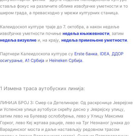
ставља фокус на различите облике извођачке уметности и то
широм града, а превасходно у мрежи културних станица.
Калеидоскоп културе траје до 7. октобра, а након недеље
извођачке уметности почиње
недеља књижевности
, затим
недеља визуелне
и, на крају,
недеља примењене уметности
.
Партнери Калеидоскопа културе су
Erste банка
,
IDEA
,
ДДОР
осигурање
,
А1 Србија
и
Heineken Србија
.
1 Измена траса аутобуских линија:
ЛИНИЈА БРОЈ 3: Смер са Детелинаре: Од раскрснице Јеврејске
и Успенске улице аутобуси скрећу десно у Јеврејску улицу,
затим лево на Булевар ослобођења, лево у Улицу Максима
Горког, лево Кеј жртава рације, лево на Трг Незнаног јунака до
Варадинског моста и даље настављају редовном трасом