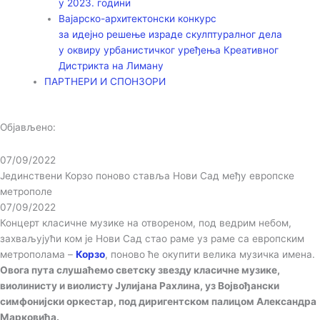
у 2023. години
Вајарско-архитектонски конкурс
за идејно решење израде скулптуралног дела
у оквиру урбанистичког уређења Креативног
Дистрикта на Лиману
ПАРТНЕРИ И СПОНЗОРИ
Објављено:
07/09/2022
Јединствени Корзо поново ставља Нови Сад међу европске
метрополе
07/09/2022
Концерт класичне музике на отвореном, под ведрим небом,
захваљујући ком је Нови Сад стао раме уз раме са европским
метрополама –
Корзо
, поново ће окупити велика музичка имена.
Овога пута слушаћемо светску звезду класичне музике,
виолинисту и виолисту Јулијана Рахлина, уз Војвођански
симфонијски оркестар, под диригентском палицом Александра
Марковића.