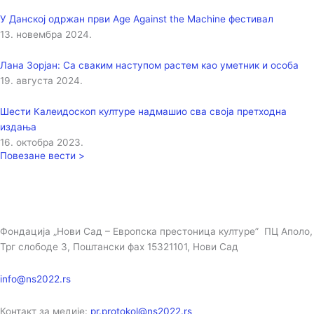
У Данској одржан први Age Against the Machine фестивал
13. новембра 2024.
Лана Зорјан: Са сваким наступом растем као уметник и особа
19. августа 2024.
Шести Калеидоскоп културе надмашио сва своја претходна
издања
16. октобра 2023.
Повезане вести >
Фондација „Нови Сад – Европска престоница културе” ПЦ Аполо,
Трг слободе 3, Поштански фах 15321101, Нови Сад
info@ns2022.rs
Контакт за медије:
pr.protokol@ns2022.rs