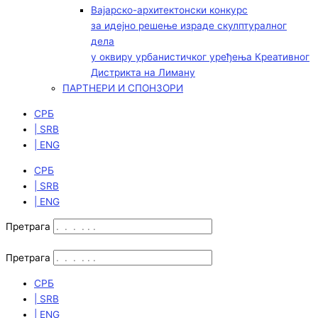
Вајарско-архитектонски конкурс
за идејно решење израде скулптуралног
дела
у оквиру урбанистичког уређења Креативног
Дистрикта на Лиману
ПАРТНЕРИ И СПОНЗОРИ
СРБ
| SRB
| ENG
СРБ
| SRB
| ENG
Претрага
Претрага
СРБ
| SRB
| ENG