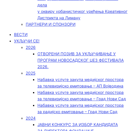
дела
у оквиру урбанистичког уређења Креативног
Дистрикта на Лиману
ПАРТНЕРИ И СПОНЗОРИ
ВЕСТИ
УКЉУЧИ СЕ!
2026
ОТВОРЕНИ ПОЗИВ ЗА УКЉУЧИВАЊЕ У
ПРОГРАМ НОВОСАДСКОГ ЏЕЗ ФЕСТИВАЛА
2026.
2025
Набавка услуге закупа медијског простора
за телевизијско емитовање – АП Војводинa
Набавка услуге закупа медијског простора
за телевизијско емитовање – Град Нови Сад
Набавка услуге закупа медијског простора
за радијско емитовање – Град Нови Сад
2024
ЈАВНИ КОНКУРС ЗА ИЗБОР КАНДИДАТА