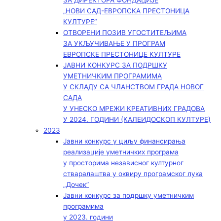
ЗА ДИРЕКТОРА ФОНДАЦИЈЕ
„НОВИ САД-ЕВРОПСКА ПРЕСТОНИЦА
КУЛТУРЕ“
ОТВОРЕНИ ПОЗИВ УГОСТИТЕЉИМА
ЗА УКЉУЧИВАЊЕ У ПРОГРАМ
ЕВРОПСКЕ ПРЕСТОНИЦЕ КУЛТУРЕ
ЈАВНИ КОНКУРС ЗА ПОДРШКУ
УМЕТНИЧКИМ ПРОГРАМИМА
У СКЛАДУ СА ЧЛАНСТВОМ ГРАДА НОВОГ
САДА
У УНЕСКО МРЕЖИ КРЕАТИВНИХ ГРАДОВА
У 2024. ГОДИНИ (КАЛЕИДОСКОП КУЛТУРЕ)
2023
Јавни конкурс у циљу финансирања
реализације уметничких програма
у просторима независног културног
стваралаштва у оквиру програмског лука
„Дочек”
Јавни конкурс за подршку уметничким
програмима
у 2023. години