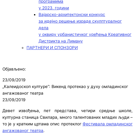
програмима
у 2023. години
Вајарско-архитектонски конкурс
за идејно решење израде скулптуралног
дела
у оквиру урбанистичког уређења Креативног
Дистрикта на Лиману
ПАРТНЕРИ И СПОНЗОРИ
Објављено:
23/09/2019
„Калеидоскоп културе“: Викенд протекао у духу омладинског
ангажованог театра
23/09/2019
Девет извођења, пет представа, четири средње школе,
културна станица Свилара, много талентованих младих људи –
то је у кратким цртама опис протеклог
Фестивала омладинског
ангажованог театра
.