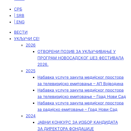
СРБ
| SRB
| ENG
ВЕСТИ
УКЉУЧИ СЕ!
2026
ОТВОРЕНИ ПОЗИВ ЗА УКЉУЧИВАЊЕ У
ПРОГРАМ НОВОСАДСКОГ ЏЕЗ ФЕСТИВАЛА
2026.
2025
Набавка услуге закупа медијског простора
за телевизијско емитовање – АП Војводинa
Набавка услуге закупа медијског простора
за телевизијско емитовање – Град Нови Сад
Набавка услуге закупа медијског простора
за радијско емитовање – Град Нови Сад
2024
ЈАВНИ КОНКУРС ЗА ИЗБОР КАНДИДАТА
ЗА ДИРЕКТОРА ФОНДАЦИЈЕ