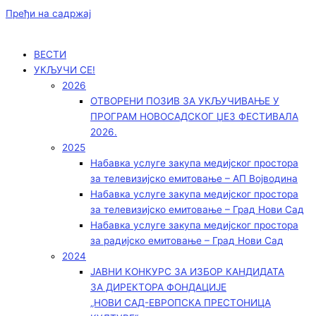
Пређи на садржај
ВЕСТИ
УКЉУЧИ СЕ!
2026
ОТВОРЕНИ ПОЗИВ ЗА УКЉУЧИВАЊЕ У
ПРОГРАМ НОВОСАДСКОГ ЏЕЗ ФЕСТИВАЛА
2026.
2025
Набавка услуге закупа медијског простора
за телевизијско емитовање – АП Војводинa
Набавка услуге закупа медијског простора
за телевизијско емитовање – Град Нови Сад
Набавка услуге закупа медијског простора
за радијско емитовање – Град Нови Сад
2024
ЈАВНИ КОНКУРС ЗА ИЗБОР КАНДИДАТА
ЗА ДИРЕКТОРА ФОНДАЦИЈЕ
„НОВИ САД-ЕВРОПСКА ПРЕСТОНИЦА