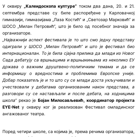
У оквиру
„Калеидоскопа културе“
током два дана, 20. и 21.
септембра представе су биле распоређене у Карловачкој
гимназији, гимназијама „Лаза Костић“ и „Светозар Марковић“ и
ШОСО „Милан Петровић“, што је било од посебног значаја за
организаторе.
„Најважнији аспект фестивала је то што смо једну представу
одиграли у ШОСО „Милан Петровић“ и што је фестивал био
интернационалан. То је била сјајна прилика да млади из Новог
Сада дебатују са вршњацима и вршњакињама из неколико ЕУ
држава о важним друштвено-политичким темама и да се
информишу о вредностима и проблемима Европске уније.
Добар показатељ је и то што су се млади доста укључивали и
учествовали у дебатама организованим након представа, а
разговори су се настављали и после дебата, на ходницима
школа“
рекао је
Бојан Милосављевић, координатор пројекта
ЕYЕ-Net
у оквиру ког је реализован Фестивал омладинског
ангажованог театра.
Поред четири школе, са којима је, према речима организатора,