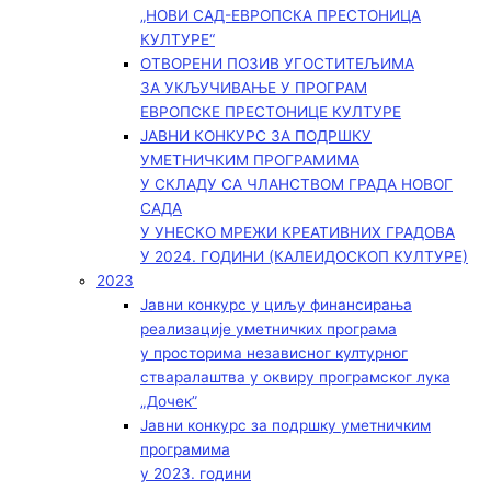
„НОВИ САД-ЕВРОПСКА ПРЕСТОНИЦА
КУЛТУРЕ“
ОТВОРЕНИ ПОЗИВ УГОСТИТЕЉИМА
ЗА УКЉУЧИВАЊЕ У ПРОГРАМ
ЕВРОПСКЕ ПРЕСТОНИЦЕ КУЛТУРЕ
ЈАВНИ КОНКУРС ЗА ПОДРШКУ
УМЕТНИЧКИМ ПРОГРАМИМА
У СКЛАДУ СА ЧЛАНСТВОМ ГРАДА НОВОГ
САДА
У УНЕСКО МРЕЖИ КРЕАТИВНИХ ГРАДОВА
У 2024. ГОДИНИ (КАЛЕИДОСКОП КУЛТУРЕ)
2023
Јавни конкурс у циљу финансирања
реализације уметничких програма
у просторима независног културног
стваралаштва у оквиру програмског лука
„Дочек”
Јавни конкурс за подршку уметничким
програмима
у 2023. години