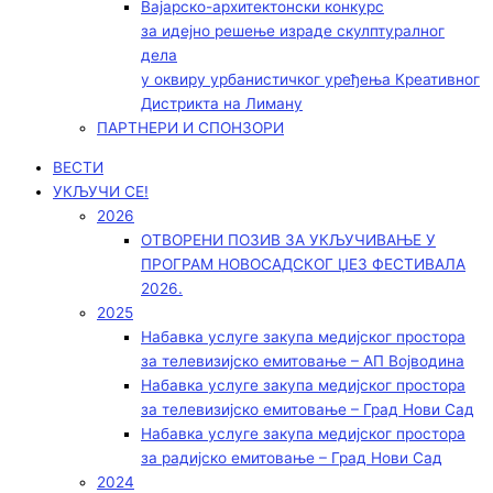
Вајарско-архитектонски конкурс
за идејно решење израде скулптуралног
дела
у оквиру урбанистичког уређења Креативног
Дистрикта на Лиману
ПАРТНЕРИ И СПОНЗОРИ
ВЕСТИ
УКЉУЧИ СЕ!
2026
ОТВОРЕНИ ПОЗИВ ЗА УКЉУЧИВАЊЕ У
ПРОГРАМ НОВОСАДСКОГ ЏЕЗ ФЕСТИВАЛА
2026.
2025
Набавка услуге закупа медијског простора
за телевизијско емитовање – АП Војводинa
Набавка услуге закупа медијског простора
за телевизијско емитовање – Град Нови Сад
Набавка услуге закупа медијског простора
за радијско емитовање – Град Нови Сад
2024