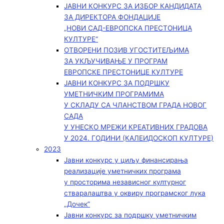
ЈАВНИ КОНКУРС ЗА ИЗБОР КАНДИДАТА
ЗА ДИРЕКТОРА ФОНДАЦИЈЕ
„НОВИ САД-ЕВРОПСКА ПРЕСТОНИЦА
КУЛТУРЕ“
ОТВОРЕНИ ПОЗИВ УГОСТИТЕЉИМА
ЗА УКЉУЧИВАЊЕ У ПРОГРАМ
ЕВРОПСКЕ ПРЕСТОНИЦЕ КУЛТУРЕ
ЈАВНИ КОНКУРС ЗА ПОДРШКУ
УМЕТНИЧКИМ ПРОГРАМИМА
У СКЛАДУ СА ЧЛАНСТВОМ ГРАДА НОВОГ
САДА
У УНЕСКО МРЕЖИ КРЕАТИВНИХ ГРАДОВА
У 2024. ГОДИНИ (КАЛЕИДОСКОП КУЛТУРЕ)
2023
Јавни конкурс у циљу финансирања
реализације уметничких програма
у просторима независног културног
стваралаштва у оквиру програмског лука
„Дочек”
Јавни конкурс за подршку уметничким