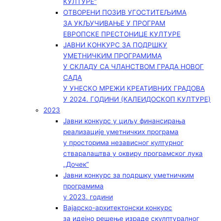
КУЛТУРЕ“
ОТВОРЕНИ ПОЗИВ УГОСТИТЕЉИМА
ЗА УКЉУЧИВАЊЕ У ПРОГРАМ
ЕВРОПСКЕ ПРЕСТОНИЦЕ КУЛТУРЕ
ЈАВНИ КОНКУРС ЗА ПОДРШКУ
УМЕТНИЧКИМ ПРОГРАМИМА
У СКЛАДУ СА ЧЛАНСТВОМ ГРАДА НОВОГ
САДА
У УНЕСКО МРЕЖИ КРЕАТИВНИХ ГРАДОВА
У 2024. ГОДИНИ (КАЛЕИДОСКОП КУЛТУРЕ)
2023
Јавни конкурс у циљу финансирања
реализације уметничких програма
у просторима независног културног
стваралаштва у оквиру програмског лука
„Дочек”
Јавни конкурс за подршку уметничким
програмима
у 2023. години
Вајарско-архитектонски конкурс
за идејно решење израде скулптуралног