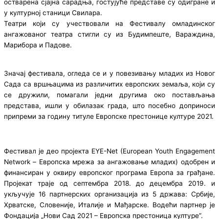
остварена сјајна сарадња, гостујуће представе су одигране и
у културној станици Свилара.
Театри који су учествовали на Фестивалу омладинског
ангажованог театра стигли су из Будимпеште, Вараждина,
Марибора и Падове.
Значај фестивала, огледа се и у повезивању младих из Новог
Сада са вршњацима из различитих европских земаља, који су
се дружили, помагали једни другима око постављања
представа, ишли у обилазак града, што посебно доприноси
припреми за годину титуле Европске престонице културе 2021.
Фестивал је део пројекта ЕYЕ-Net (European Youth Engagement
Network – Европска мрежа за ангажовање младих) одобрен и
финансиран у оквиру европског програма Европа за грађане.
Пројекат траје од септембра 2018. до децембра 2019. и
укључује 16 партнерских организација из 5 држава: Србије,
Хрватске, Словеније, Италије и Мађарске. Водећи партнер је
Фондација „Нови Сад 2021 – Европска престоница културе”.