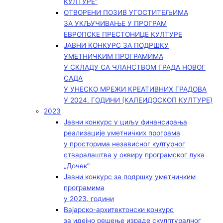
КУЛТУРЕ“
ОТВОРЕНИ ПОЗИВ УГОСТИТЕЉИМА
ЗА УКЉУЧИВАЊЕ У ПРОГРАМ
ЕВРОПСКЕ ПРЕСТОНИЦЕ КУЛТУРЕ
ЈАВНИ КОНКУРС ЗА ПОДРШКУ
УМЕТНИЧКИМ ПРОГРАМИМА
У СКЛАДУ СА ЧЛАНСТВОМ ГРАДА НОВОГ
САДА
У УНЕСКО МРЕЖИ КРЕАТИВНИХ ГРАДОВА
У 2024. ГОДИНИ (КАЛЕИДОСКОП КУЛТУРЕ)
2023
Јавни конкурс у циљу финансирања
реализације уметничких програма
у просторима независног културног
стваралаштва у оквиру програмског лука
„Дочек”
Јавни конкурс за подршку уметничким
програмима
у 2023. години
Вајарско-архитектонски конкурс
за идејно решење израде скулптуралног