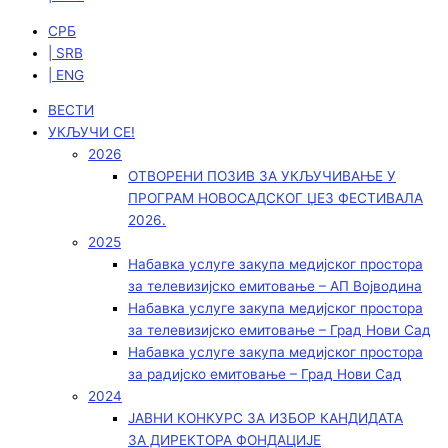
СРБ
| SRB
| ENG
ВЕСТИ
УКЉУЧИ СЕ!
2026
ОТВОРЕНИ ПОЗИВ ЗА УКЉУЧИВАЊЕ У
ПРОГРАМ НОВОСАДСКОГ ЏЕЗ ФЕСТИВАЛА
2026.
2025
Набавка услуге закупа медијског простора
за телевизијско емитовање – АП Војводинa
Набавка услуге закупа медијског простора
за телевизијско емитовање – Град Нови Сад
Набавка услуге закупа медијског простора
за радијско емитовање – Град Нови Сад
2024
ЈАВНИ КОНКУРС ЗА ИЗБОР КАНДИДАТА
ЗА ДИРЕКТОРА ФОНДАЦИЈЕ