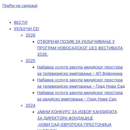
Пређи на садржај
ВЕСТИ
УКЉУЧИ СЕ!
2026
ОТВОРЕНИ ПОЗИВ ЗА УКЉУЧИВАЊЕ У
ПРОГРАМ НОВОСАДСКОГ ЏЕЗ ФЕСТИВАЛА
2026.
2025
Набавка услуге закупа медијског простора
за телевизијско емитовање – АП Војводинa
Набавка услуге закупа медијског простора
за телевизијско емитовање – Град Нови Сад
Набавка услуге закупа медијског простора
за радијско емитовање – Град Нови Сад
2024
ЈАВНИ КОНКУРС ЗА ИЗБОР КАНДИДАТА
ЗА ДИРЕКТОРА ФОНДАЦИЈЕ
„НОВИ САД-ЕВРОПСКА ПРЕСТОНИЦА