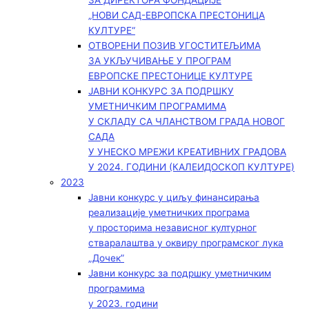
ЗА ДИРЕКТОРА ФОНДАЦИЈЕ
„НОВИ САД-ЕВРОПСКА ПРЕСТОНИЦА
КУЛТУРЕ“
ОТВОРЕНИ ПОЗИВ УГОСТИТЕЉИМА
ЗА УКЉУЧИВАЊЕ У ПРОГРАМ
ЕВРОПСКЕ ПРЕСТОНИЦЕ КУЛТУРЕ
ЈАВНИ КОНКУРС ЗА ПОДРШКУ
УМЕТНИЧКИМ ПРОГРАМИМА
У СКЛАДУ СА ЧЛАНСТВОМ ГРАДА НОВОГ
САДА
У УНЕСКО МРЕЖИ КРЕАТИВНИХ ГРАДОВА
У 2024. ГОДИНИ (КАЛЕИДОСКОП КУЛТУРЕ)
2023
Јавни конкурс у циљу финансирања
реализације уметничких програма
у просторима независног културног
стваралаштва у оквиру програмског лука
„Дочек”
Јавни конкурс за подршку уметничким
програмима
у 2023. години