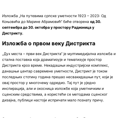
Изложба „На путевима српске уметности 1923 – 2023: Од
Коњовића до Марине Абрамовић“ биће отворена
од 30.
септембра до 30. октобра у простору Радионица у
Дистрикту.
Изложба о првом веку Дистрикта
„Дух места – први век Дистрикта“ је мултимедијална изложба и
стална поставка која драматизује и тематизује простор
Дистрикта кроз време. Некадашњи индустријски комплекс,
данашњи центар савремене уметности, Дистрикт је током
последњих стотину година прешао несвакидашњи пут, који је
овај простор у многочему одредио. Тај пут је уједно
инспирација, али и окосница изложбе која уметничким и
сценским средствима, а користећи се методама сценског
дизајна, публици настоји испричати мало познату причу.