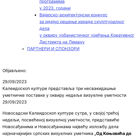
програмима
у 2023. години
Вајарско-архитектонски конкурс
за идејно решење израде скулптуралног
дела
у оквиру урбанистичког уређења Креативног
Дистрикта на Лиману
ПАРТНЕРИ И СПОНЗОРИ
Објављено:
29/09/2023
Калеидоскоп културе представља три несвакидашње
уметничке поставке у оквиру недеље визуелне уметности
29/09/2023
Новосадски Калеидоскоп културе сутра, у својој трећој
недељи, посвећеној визуелној уметности, представиће
Новосађанима и Новосађанкама највећу изложбу дела
најзначајнијих српских визуелних уметника
„Од Коњовића до