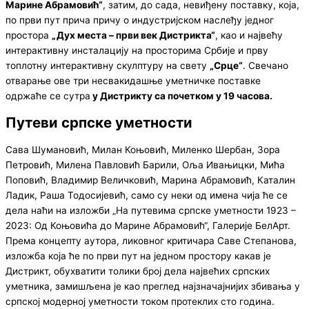
Марине Абрамовић“
, затим, до сада, невиђену поставку, која,
по први пут прича причу о индустријском наслеђу једног
простора
„Дух места – први век Дистрикта“
, као и највећу
интерактивну инсталацију на просторима Србије и прву
топлотну интерактивну скулптуру на свету
„Срце“
. Свечано
отварање ове три несвакидашње уметничке поставке
одржаће се сутра
у Дистрикту са почетком у 19 часова.
Путеви српске уметности
Сава Шумановић, Милан Коњовић, Миленко Шербан, Зора
Петровић, Милена Павловић Барили, Оља Ивањицки, Мића
Поповић, Владимир Величковић, Марина Абрамовић, Каталин
Ладик, Раша Тодосијевић, само су неки од имена чија ће се
дела наћи на изложби „На путевима српске уметности 1923 –
2023: Од Коњовића до Марине Абрамовић“, Галерије БелАрт.
Према концепту аутора, ликовног критичара Саве Степанова,
изложба која ће по први пут на једном простору какав је
Дистрикт, обухватити толики број дела највећих српских
уметника, замишљена је као преглед најзначајнијих збивања у
српској модерној уметности током протеклих сто година.