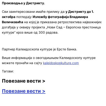
Производња у Дистрикту.
Сви заинтересовани имаће прилику да
у Дистрикту до 1.
октобра
погледају
Изложбу фотографија Владимира
Величковића
на којој је приказана ретроспектива најважнијих
догађаја у оквиру пројекта „Нови Сад – Европска престоница
културе“ кроз више од 300 радова.
Партнер Калеидоскопа културе је Ерсте банка.
Више информација о овогодишњем Калеидоскопу културе
можете пронаћи на сајту
kaleidoskopkulture.com
Тагови:
Повезане вести >
Повезане вести >