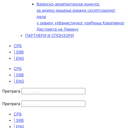
Вајарско-архитектонски конкурс
за идејно решење израде скулптуралног
дела
у оквиру урбанистичког уређења Креативног
Дистрикта на Лиману
ПАРТНЕРИ И СПОНЗОРИ
СРБ
| SRB
| ENG
СРБ
| SRB
| ENG
Претрага
Претрага
СРБ
| SRB
| ENG