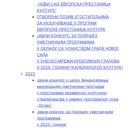
„НОВИ САД-ЕВРОПСКА ПРЕСТОНИЦА
КУЛТУРЕ“
ОТВОРЕНИ ПОЗИВ УГОСТИТЕЉИМА
ЗА УКЉУЧИВАЊЕ У ПРОГРАМ
ЕВРОПСКЕ ПРЕСТОНИЦЕ КУЛТУРЕ
ЈАВНИ КОНКУРС ЗА ПОДРШКУ
УМЕТНИЧКИМ ПРОГРАМИМА
У СКЛАДУ СА ЧЛАНСТВОМ ГРАДА НОВОГ
САДА
У УНЕСКО МРЕЖИ КРЕАТИВНИХ ГРАДОВА
У 2024. ГОДИНИ (КАЛЕИДОСКОП КУЛТУРЕ)
2023
Јавни конкурс у циљу финансирања
реализације уметничких програма
у просторима независног културног
стваралаштва у оквиру програмског лука
„Дочек”
Јавни конкурс за подршку уметничким
програмима
у 2023. години