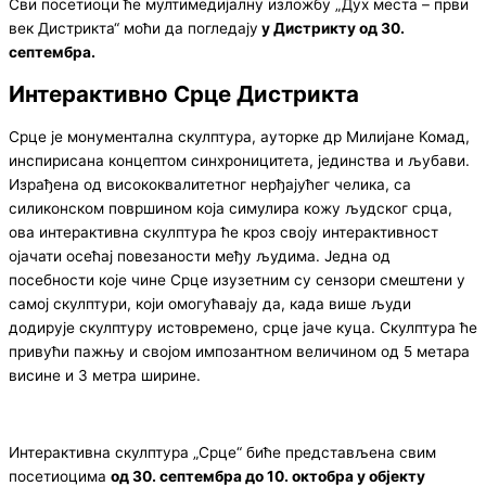
Сви посетиоци ће мултимедијалну изложбу „Дух места – први
век Дистрикта“ моћи да погледају
у Дистрикту од 30.
септембра.
Интерактивно Срце Дистрикта
Срце је монументална скулптура, ауторке др Милијане Комад,
инспирисана концептом синхроницитета, јединства и љубави.
Израђена од висококвалитетног нерђајућег челика, са
силиконском површином која симулира кожу људског срца,
ова интерактивна скулптура ће кроз своју интерактивност
ојачати осећај повезаности међу људима. Једна од
посебности које чине Срце изузетним су сензори смештени у
самој скулптури, који омогућавају да, када више људи
додирује скулптуру истовремено, срце јаче куца. Скулптура ће
привући пажњу и својом импозантном величином од 5 метара
висине и 3 метра ширине.
Интерактивна скулптура „Срце“ биће представљена свим
посетиоцима
од 30. септембра до 10. октобра у објекту