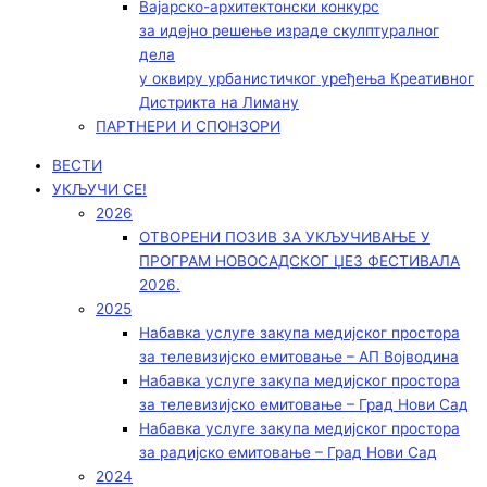
Вајарско-архитектонски конкурс
за идејно решење израде скулптуралног
дела
у оквиру урбанистичког уређења Креативног
Дистрикта на Лиману
ПАРТНЕРИ И СПОНЗОРИ
ВЕСТИ
УКЉУЧИ СЕ!
2026
ОТВОРЕНИ ПОЗИВ ЗА УКЉУЧИВАЊЕ У
ПРОГРАМ НОВОСАДСКОГ ЏЕЗ ФЕСТИВАЛА
2026.
2025
Набавка услуге закупа медијског простора
за телевизијско емитовање – АП Војводинa
Набавка услуге закупа медијског простора
за телевизијско емитовање – Град Нови Сад
Набавка услуге закупа медијског простора
за радијско емитовање – Град Нови Сад
2024