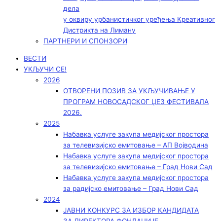
дела
у оквиру урбанистичког уређења Креативног
Дистрикта на Лиману
ПАРТНЕРИ И СПОНЗОРИ
ВЕСТИ
УКЉУЧИ СЕ!
2026
ОТВОРЕНИ ПОЗИВ ЗА УКЉУЧИВАЊЕ У
ПРОГРАМ НОВОСАДСКОГ ЏЕЗ ФЕСТИВАЛА
2026.
2025
Набавка услуге закупа медијског простора
за телевизијско емитовање – АП Војводинa
Набавка услуге закупа медијског простора
за телевизијско емитовање – Град Нови Сад
Набавка услуге закупа медијског простора
за радијско емитовање – Град Нови Сад
2024
ЈАВНИ КОНКУРС ЗА ИЗБОР КАНДИДАТА