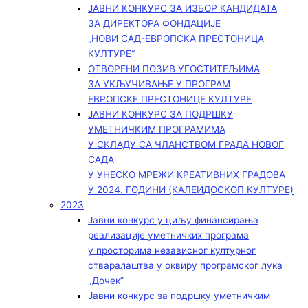
ЈАВНИ КОНКУРС ЗА ИЗБОР КАНДИДАТА
ЗА ДИРЕКТОРА ФОНДАЦИЈЕ
„НОВИ САД-ЕВРОПСКА ПРЕСТОНИЦА
КУЛТУРЕ“
ОТВОРЕНИ ПОЗИВ УГОСТИТЕЉИМА
ЗА УКЉУЧИВАЊЕ У ПРОГРАМ
ЕВРОПСКЕ ПРЕСТОНИЦЕ КУЛТУРЕ
ЈАВНИ КОНКУРС ЗА ПОДРШКУ
УМЕТНИЧКИМ ПРОГРАМИМА
У СКЛАДУ СА ЧЛАНСТВОМ ГРАДА НОВОГ
САДА
У УНЕСКО МРЕЖИ КРЕАТИВНИХ ГРАДОВА
У 2024. ГОДИНИ (КАЛЕИДОСКОП КУЛТУРЕ)
2023
Јавни конкурс у циљу финансирања
реализације уметничких програма
у просторима независног културног
стваралаштва у оквиру програмског лука
„Дочек”
Јавни конкурс за подршку уметничким