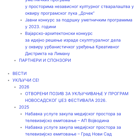
у просторима независног културног стваралаштва у
оквиру програмског лука „Дочек”
Јавни конкурс за подршку уметничким програмима
у 2023. години
Вајарско-архитектонски конкурс
за идејно решење израде скулптуралног дела
у оквиру урбанистичког уређења Креативног
Дистрикта на Лиману
ПАРТНЕРИ И СПОНЗОРИ
ВЕСТИ
УКЉУЧИ СЕ!
2026
ОТВОРЕНИ ПОЗИВ ЗА УКЉУЧИВАЊЕ У ПРОГРАМ
НОВОСАДСКОГ ЏЕЗ ФЕСТИВАЛА 2026.
2025
Набавка услуге закупа медијског простора за
телевизијско емитовање – АП Војводинa
Набавка услуге закупа медијског простора за
телевизијско емитовање – Град Нови Сад