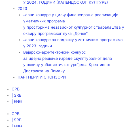
У 2024. ГОДИНИ (КАЛЕИДОСКОП КУЛТУРЕ)
2023
Јавни конкурс у циљу финансирања реализације
уметничких програма
у просторима независног културног стваралаштва у
оквиру програмског лука „Дочек”
Јавни конкурс за подршку уметничким програмима
у 2023. години
Вајарско-архитектонски конкурс
за идејно решење израде скулптуралног дела
у оквиру урбанистичког уређења Креативног
Дистрикта на Лиману
ПАРТНЕРИ И СПОНЗОРИ
СРБ
| SRB
| ENG
СРБ
| SRB
| ENG