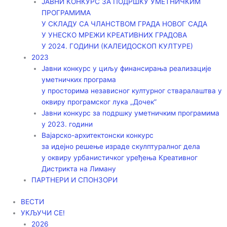
ЈАВНИ КОНКУРС ЗА ПОДРШКУ УМЕТНИЧКИМ
ПРОГРАМИМА
У СКЛАДУ СА ЧЛАНСТВОМ ГРАДА НОВОГ САДА
У УНЕСКО МРЕЖИ КРЕАТИВНИХ ГРАДОВА
У 2024. ГОДИНИ (КАЛЕИДОСКОП КУЛТУРЕ)
2023
Јавни конкурс у циљу финансирања реализације
уметничких програма
у просторима независног културног стваралаштва у
оквиру програмског лука „Дочек”
Јавни конкурс за подршку уметничким програмима
у 2023. години
Вајарско-архитектонски конкурс
за идејно решење израде скулптуралног дела
у оквиру урбанистичког уређења Креативног
Дистрикта на Лиману
ПАРТНЕРИ И СПОНЗОРИ
ВЕСТИ
УКЉУЧИ СЕ!
2026