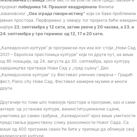
пројекат
победника 14. Прашког квадријенала
Филипа
Јовановског
„Ова зграда говори истину“
који се бави проблемом
јавних простора. Перформанс у оквиру тог пројекта биће изведен
најпре
22. септембра у 12 сати, затим увече у 20 часова, а 23. и
24. септембра у три термина: од 12, 17 и 20 сати.
„Калеидоскоп културе“ је програмски лук иза ког стоји „Нови Сад
2021 – Европска престоница културе“ који по други пут, на више
од 80 локација, од 24. августа до 30. септембра, кроз културу
заједништва претвара Нови Сад у „град сцену“. Део
„Калеидоскопа културе“ су Фестивал уличних свирача – Градић
фест, Piano city Нови Сад, Фестивал камерне музике и многи
други.
Другачији по томе што повезује просторе и програме, као и саме
актере: од установа културе, ванинституционалне сцене,
уметника до самих грађана, „Калеидоскоп“ кроз више уметности
представља јединствену слику разноликости Новог Сада. Са
више од 400 програма свако ће бити у прилици да обликује свој
калеидоскоп културе.