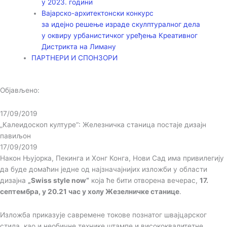
у 2023. години
Вајарско-архитектонски конкурс
за идејно решење израде скулптуралног дела
у оквиру урбанистичког уређења Креативног
Дистрикта на Лиману
ПАРТНЕРИ И СПОНЗОРИ
Објављено:
17/09/2019
„Калеидоскоп културе“: Железничка станица постаје дизајн
павиљон
17/09/2019
Након Њујорка, Пекинга и Хонг Конга, Нови Сад има привилегију
да буде домаћин једне од најзначајнијих изложби у области
дизајна
„Swiss style now“
која ће бити отворена вечерас,
17.
септембра, у 20.21 час у холу Жезелничке станице
.
Изложба приказује савремене токове познатог швајцарског
стила, као и необичне технике штампе и висококвалитетне