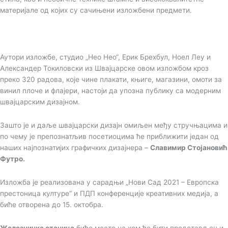
материјале од којих су сачињени изложбени предмети.
Аутори изложбе, студио „Нео Нео“, Ерик Брехбул, Ноел Леу и
Александер Токиловски из Швајцарске овом изложбом кроз
преко 320 радова, које чине плакати, књиге, магазини, омоти за
винил плоче и флајери, настоји да упозна публику са модерним
швајцарским дизајном.
Зашто је и даље швајцарски дизајн омиљен међу стручњацима и
по чему је препознатљив посетиоцима ће приближити један од
наших најпознатијих графичких дизајнера –
Славимир Стојановић
Футро.
Изложба је реализована у сарадњи „Нови Сад 2021 – Европска
престоница културе“ и ПДП конференције креативних медија, а
биће отворена до 15. октобра.
Железничка станица
биће место на ком ће бити представљен и