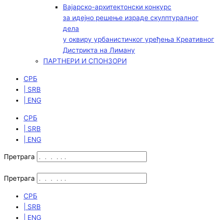
Вајарско-архитектонски конкурс
за идејно решење израде скулптуралног
дела
у оквиру урбанистичког уређења Креативног
Дистрикта на Лиману
ПАРТНЕРИ И СПОНЗОРИ
СРБ
| SRB
| ENG
СРБ
| SRB
| ENG
Претрага
Претрага
СРБ
| SRB
| ENG