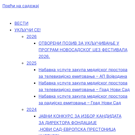
Пређи на садржај
ВЕСТИ
УКЉУЧИ СЕ!
2026
ОТВОРЕНИ ПОЗИВ ЗА УКЉУЧИВАЊЕ У
ПРОГРАМ НОВОСАДСКОГ ЏЕЗ ФЕСТИВАЛА
2026.
2025
Набавка услуге закупа медијског простора
за телевизијско емитовање – АП Војводинa
Набавка услуге закупа медијског простора
за телевизијско емитовање – Град Нови Сад
Набавка услуге закупа медијског простора
за радијско емитовање – Град Нови Сад
2024
ЈАВНИ КОНКУРС ЗА ИЗБОР КАНДИДАТА
ЗА ДИРЕКТОРА ФОНДАЦИЈЕ
„НОВИ САД-ЕВРОПСКА ПРЕСТОНИЦА