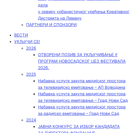
дела
у оквиру урбанистичког уређења Креативног
Дистрикта на Лиману
ПАРТНЕРИ И СПОНЗОРИ
ВЕСТИ
УКЉУЧИ СЕ!
2026
ОТВОРЕНИ ПОЗИВ ЗА УКЉУЧИВАЊЕ У
ПРОГРАМ НОВОСАДСКОГ ЏЕЗ ФЕСТИВАЛА
2026.
2025
Набавка услуге закупа медијског простора
за телевизијско емитовање – АП Војводинa
Набавка услуге закупа медијског простора
за телевизијско емитовање – Град Нови Сад
Набавка услуге закупа медијског простора
за радијско емитовање – Град Нови Сад
2024
ЈАВНИ КОНКУРС ЗА ИЗБОР КАНДИДАТА