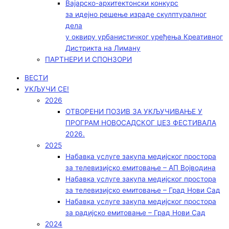
Вајарско-архитектонски конкурс
за идејно решење израде скулптуралног
дела
у оквиру урбанистичког уређења Креативног
Дистрикта на Лиману
ПАРТНЕРИ И СПОНЗОРИ
ВЕСТИ
УКЉУЧИ СЕ!
2026
ОТВОРЕНИ ПОЗИВ ЗА УКЉУЧИВАЊЕ У
ПРОГРАМ НОВОСАДСКОГ ЏЕЗ ФЕСТИВАЛА
2026.
2025
Набавка услуге закупа медијског простора
за телевизијско емитовање – АП Војводинa
Набавка услуге закупа медијског простора
за телевизијско емитовање – Град Нови Сад
Набавка услуге закупа медијског простора
за радијско емитовање – Град Нови Сад
2024