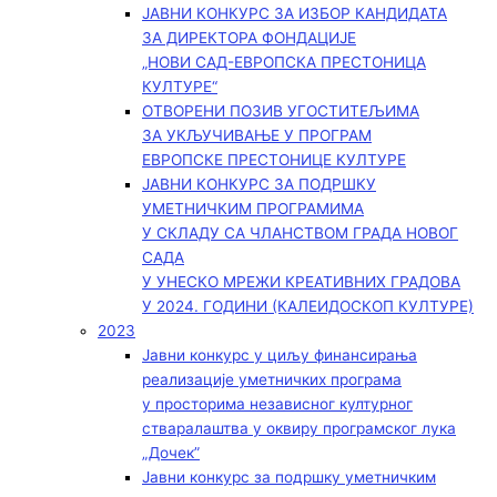
ЈАВНИ КОНКУРС ЗА ИЗБОР КАНДИДАТА
ЗА ДИРЕКТОРА ФОНДАЦИЈЕ
„НОВИ САД-ЕВРОПСКА ПРЕСТОНИЦА
КУЛТУРЕ“
ОТВОРЕНИ ПОЗИВ УГОСТИТЕЉИМА
ЗА УКЉУЧИВАЊЕ У ПРОГРАМ
ЕВРОПСКЕ ПРЕСТОНИЦЕ КУЛТУРЕ
ЈАВНИ КОНКУРС ЗА ПОДРШКУ
УМЕТНИЧКИМ ПРОГРАМИМА
У СКЛАДУ СА ЧЛАНСТВОМ ГРАДА НОВОГ
САДА
У УНЕСКО МРЕЖИ КРЕАТИВНИХ ГРАДОВА
У 2024. ГОДИНИ (КАЛЕИДОСКОП КУЛТУРЕ)
2023
Јавни конкурс у циљу финансирања
реализације уметничких програма
у просторима независног културног
стваралаштва у оквиру програмског лука
„Дочек”
Јавни конкурс за подршку уметничким