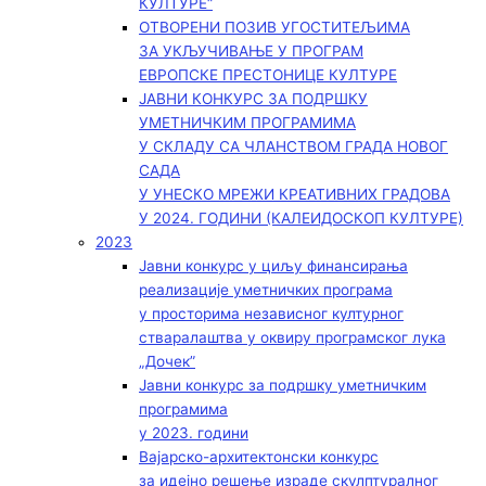
КУЛТУРЕ“
ОТВОРЕНИ ПОЗИВ УГОСТИТЕЉИМА
ЗА УКЉУЧИВАЊЕ У ПРОГРАМ
ЕВРОПСКЕ ПРЕСТОНИЦЕ КУЛТУРЕ
ЈАВНИ КОНКУРС ЗА ПОДРШКУ
УМЕТНИЧКИМ ПРОГРАМИМА
У СКЛАДУ СА ЧЛАНСТВОМ ГРАДА НОВОГ
САДА
У УНЕСКО МРЕЖИ КРЕАТИВНИХ ГРАДОВА
У 2024. ГОДИНИ (КАЛЕИДОСКОП КУЛТУРЕ)
2023
Јавни конкурс у циљу финансирања
реализације уметничких програма
у просторима независног културног
стваралаштва у оквиру програмског лука
„Дочек”
Јавни конкурс за подршку уметничким
програмима
у 2023. години
Вајарско-архитектонски конкурс
за идејно решење израде скулптуралног