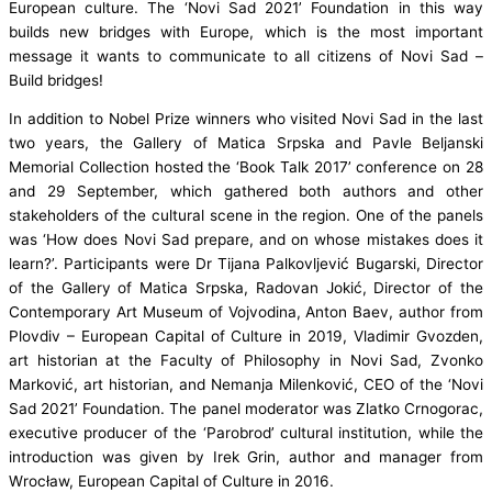
European culture. The ‘Novi Sad 2021’ Foundation in this way
builds new bridges with Europe, which is the most important
message it wants to communicate to all citizens of Novi Sad –
Build bridges!
In addition to Nobel Prize winners who visited Novi Sad in the last
two years, the Gallery of Matica Srpska and Pavle Beljanski
Memorial Collection hosted the ‘Book Talk 2017’ conference on 28
and 29 September, which gathered both authors and other
stakeholders of the cultural scene in the region. One of the panels
was ‘How does Novi Sad prepare, and on whose mistakes does it
learn?’. Participants were Dr Tijana Palkovljević Bugarski, Director
of the Gallery of Matica Srpska, Radovan Jokić, Director of the
Contemporary Art Museum of Vojvodina, Anton Baev, author from
Plovdiv – European Capital of Culture in 2019, Vladimir Gvozden,
art historian at the Faculty of Philosophy in Novi Sad, Zvonko
Marković, art historian, and Nemanja Milenković, CEO of the ‘Novi
Sad 2021’ Foundation. The panel moderator was Zlatko Crnogorac,
executive producer of the ‘Parobrod’ cultural institution, while the
introduction was given by Irek Grin, author and manager from
Wrocław, European Capital of Culture in 2016.