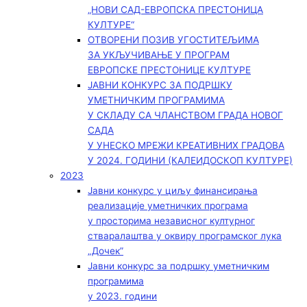
„НОВИ САД-ЕВРОПСКА ПРЕСТОНИЦА
КУЛТУРЕ“
ОТВОРЕНИ ПОЗИВ УГОСТИТЕЉИМА
ЗА УКЉУЧИВАЊЕ У ПРОГРАМ
ЕВРОПСКЕ ПРЕСТОНИЦЕ КУЛТУРЕ
ЈАВНИ КОНКУРС ЗА ПОДРШКУ
УМЕТНИЧКИМ ПРОГРАМИМА
У СКЛАДУ СА ЧЛАНСТВОМ ГРАДА НОВОГ
САДА
У УНЕСКО МРЕЖИ КРЕАТИВНИХ ГРАДОВА
У 2024. ГОДИНИ (КАЛЕИДОСКОП КУЛТУРЕ)
2023
Јавни конкурс у циљу финансирања
реализације уметничких програма
у просторима независног културног
стваралаштва у оквиру програмског лука
„Дочек”
Јавни конкурс за подршку уметничким
програмима
у 2023. години