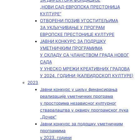
ЗА ДИРЕКТОРА ФОНДАЦИЈЕ
„НОВИ САД-ЕВРОПСКА ПРЕСТОНИЦА
КУЛТУРЕ“
ОТВОРЕНИ ПОЗИВ УГОСТИТЕЉИМА
ЗА УКЉУЧИВАЊЕ У ПРОГРАМ
ЕВРОПСКЕ ПРЕСТОНИЦЕ КУЛТУРЕ
ЈАВНИ КОНКУРС ЗА ПОДРШКУ
УМЕТНИЧКИМ ПРОГРАМИМА
У СКЛАДУ СА ЧЛАНСТВОМ ГРАДА НОВОГ
САДА
У УНЕСКО МРЕЖИ КРЕАТИВНИХ ГРАДОВА
У 2024. ГОДИНИ (КАЛЕИДОСКОП КУЛТУРЕ)
2023
Јавни конкурс у циљу финансирања
реализације уметничких програма
у просторима независног културног
стваралаштва у оквиру програмског лука
„Дочек”
Јавни конкурс за подршку уметничким
програмима
у 2023. години