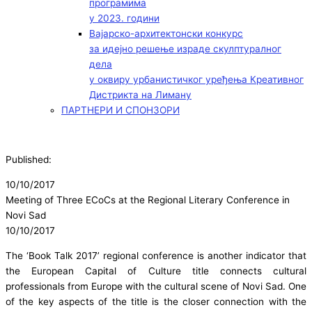
програмима
у 2023. години
Вајарско-архитектонски конкурс
за идејно решење израде скулптуралног
дела
у оквиру урбанистичког уређења Креативног
Дистрикта на Лиману
ПАРТНЕРИ И СПОНЗОРИ
Published:
10/10/2017
Meeting of Three ECoCs at the Regional Literary Conference in
Novi Sad
10/10/2017
The ‘Book Talk 2017’ regional conference is another indicator that
the European Capital of Culture title connects cultural
professionals from Europe with the cultural scene of Novi Sad. One
of the key aspects of the title is the closer connection with the