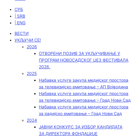
СРБ
| SRB
| ENG
ВЕСТИ
УКЉУЧИ СЕ!
2026
ОТВОРЕНИ ПОЗИВ ЗА УКЉУЧИВАЊЕ У
ПРОГРАМ НОВОСАДСКОГ ЏЕЗ ФЕСТИВАЛА
2026.
2025
Набавка услуге закупа медијског простора
за телевизијско емитовање – АП Војводинa
Набавка услуге закупа медијског простора
за телевизијско емитовање – Град Нови Сад
Набавка услуге закупа медијског простора
за радијско емитовање – Град Нови Сад
2024
ЈАВНИ КОНКУРС ЗА ИЗБОР КАНДИДАТА
ЗА ДИРЕКТОРА ФОНДАЦИЈЕ