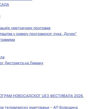
САДА
)
зације уметничких програма
лаштва у оквиру програмског лука „Дочек”
ограмима
ела
ог Дистрикта на Лиману
ОГРАМ НОВОСАДСКОГ ЏЕЗ ФЕСТИВАЛА 2026.
 за телевизијско емитовање – АП Војводинa