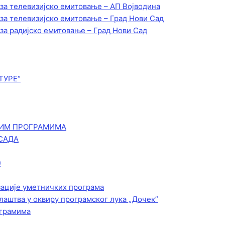
 за телевизијско емитовање – АП Војводинa
 за телевизијско емитовање – Град Нови Сад
 за радијско емитовање – Град Нови Сад
ТУРЕ“
КИМ ПРОГРАМИМА
САДА
)
зације уметничких програма
лаштва у оквиру програмског лука „Дочек”
ограмима