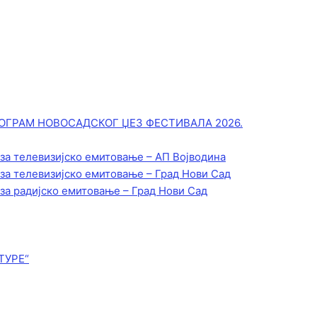
ОГРАМ НОВОСАДСКОГ ЏЕЗ ФЕСТИВАЛА 2026.
 за телевизијско емитовање – АП Војводинa
 за телевизијско емитовање – Град Нови Сад
 за радијско емитовање – Град Нови Сад
ТУРЕ“