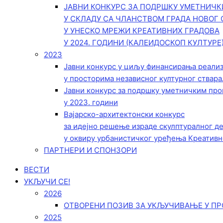
ЈАВНИ КОНКУРС ЗА ПОДРШКУ УМЕТНИЧ
У СКЛАДУ СА ЧЛАНСТВОМ ГРАДА НОВОГ 
У УНЕСКО МРЕЖИ КРЕАТИВНИХ ГРАДОВА
У 2024. ГОДИНИ (КАЛЕИДОСКОП КУЛТУРЕ
2023
Јавни конкурс у циљу финансирања реали
у просторима независног културног ствара
Јавни конкурс за подршку уметничким пр
у 2023. години
Вајарско-архитектонски конкурс
за идејно решење израде скулптуралног д
у оквиру урбанистичког уређења Креативн
ПАРТНЕРИ И СПОНЗОРИ
ВЕСТИ
УКЉУЧИ СЕ!
2026
ОТВОРЕНИ ПОЗИВ ЗА УКЉУЧИВАЊЕ У ПР
2025