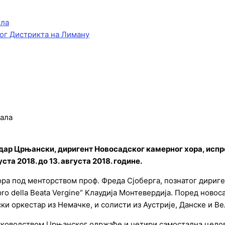
ела
ог Дистрикта на Лиману
јала
идар Црњански, диригент Новосадског камерног хора, испр
ста 2018. до 13. августа 2018. године.
ра под менторством проф. Фреда Сјоберга, познатог дириге
o della Beata Vergine“ Kлаудиjа Монтевердиjа. Поред новос
ки оркестар из Немачке, и солисти из Аустрије, Данске и Ве
уководством Црњанског одржаће и четири самостална целов