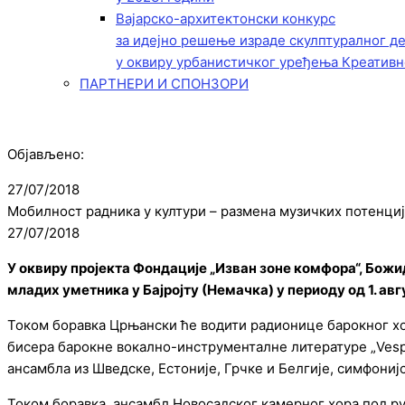
Вајарско-архитектонски конкурс
за идејно решење израде скулптуралног д
у оквиру урбанистичког уређења Креативн
ПАРТНЕРИ И СПОНЗОРИ
Објављено:
27/07/2018
Mобилност радника у култури – размена музичких потенци
27/07/2018
У оквиру пројекта Фондације „Изван зоне комфора“, Бож
младих уметника у Бајројту (Немачка) у периоду од 1. авгу
Током боравка Црњански ће водити радионице барокног хо
бисера барокне вокално-инструменталне литературе „Vespr
ансамбла из Шведске, Естоније, Грчке и Белгије, симфонијс
Током боравка, ансамбл Новосадског камерног хора под р