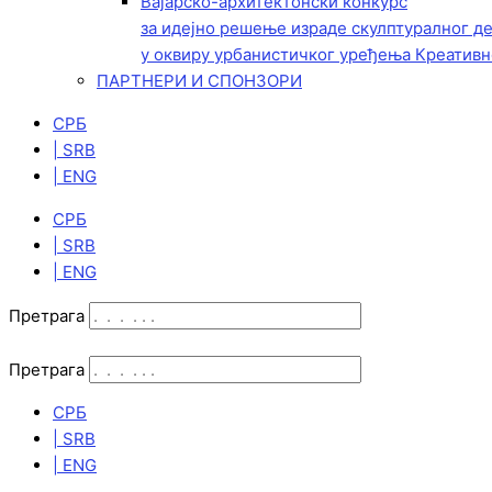
Вајарско-архитектонски конкурс
за идејно решење израде скулптуралног д
у оквиру урбанистичког уређења Креативн
ПАРТНЕРИ И СПОНЗОРИ
СРБ
| SRB
| ENG
СРБ
| SRB
| ENG
Претрага
Претрага
СРБ
| SRB
| ENG