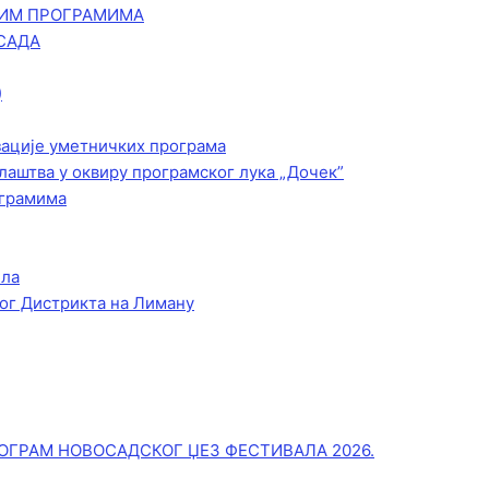
КИМ ПРОГРАМИМА
САДА
)
зације уметничких програма
лаштва у оквиру програмског лука „Дочек”
ограмима
ела
ог Дистрикта на Лиману
ОГРАМ НОВОСАДСКОГ ЏЕЗ ФЕСТИВАЛА 2026.