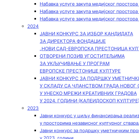
Набавка услуге закупа медијског простора
Набавка услуге закупа медијског простора
Набавка услуге закупа медијског простора
2024
ЈАВНИ КОНКУРС ЗА ИЗБОР КАНДИДАТА
ЗА ДИРЕКТОРА ФОНДАЦИЈЕ
„НОВИ САД-ЕВРОПСКА ПРЕСТОНИЦА КУЛ
ОТВОРЕНИ ПОЗИВ УГОСТИТЕЉИМА
ЗА УКЉУЧИВАЊЕ У ПРОГРАМ
ЕВРОПСКЕ ПРЕСТОНИЦЕ КУЛТУРЕ
ЈАВНИ КОНКУРС ЗА ПОДРШКУ УМЕТНИЧ
У СКЛАДУ СА ЧЛАНСТВОМ ГРАДА НОВОГ 
У УНЕСКО МРЕЖИ КРЕАТИВНИХ ГРАДОВА
У 2024. ГОДИНИ (КАЛЕИДОСКОП КУЛТУРЕ
2023
Јавни конкурс у циљу финансирања реали
у просторима независног културног ствара
Јавни конкурс за подршку уметничким пр
у 2023. години