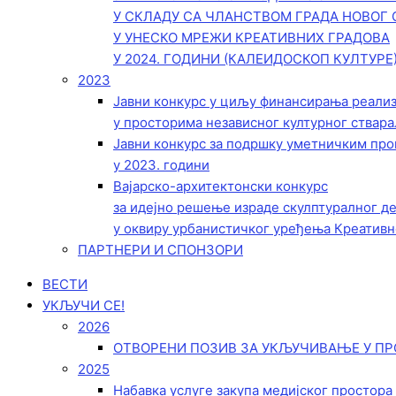
У СКЛАДУ СА ЧЛАНСТВОМ ГРАДА НОВОГ 
У УНЕСКО МРЕЖИ КРЕАТИВНИХ ГРАДОВА
У 2024. ГОДИНИ (КАЛЕИДОСКОП КУЛТУРЕ
2023
Јавни конкурс у циљу финансирања реали
у просторима независног културног ствара
Јавни конкурс за подршку уметничким пр
у 2023. години
Вајарско-архитектонски конкурс
за идејно решење израде скулптуралног д
у оквиру урбанистичког уређења Креативн
ПАРТНЕРИ И СПОНЗОРИ
ВЕСТИ
УКЉУЧИ СЕ!
2026
ОТВОРЕНИ ПОЗИВ ЗА УКЉУЧИВАЊЕ У ПР
2025
Набавка услуге закупа медијског простора