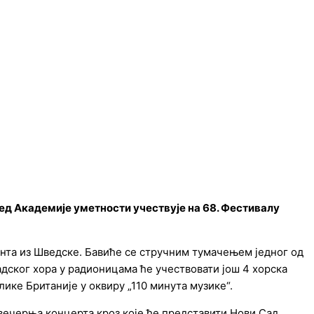
ед Академије уметности учествује на 68. Фестивалу
нта из Шведске. Бавиће се стручним тумачењем једног од
адског хора у радионицама ће учествовати још 4 хорска
лике Британије у оквиру „110 минута музике“.
ечерња концерта кроз које ће представити Нови Сад,