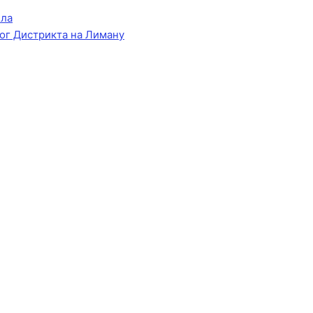
ела
ог Дистрикта на Лиману