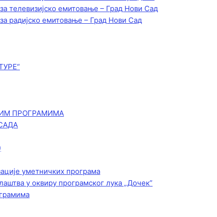
 за телевизијско емитовање – Град Нови Сад
 за радијско емитовање – Град Нови Сад
ТУРЕ“
КИМ ПРОГРАМИМА
САДА
)
зације уметничких програма
лаштва у оквиру програмског лука „Дочек”
ограмима