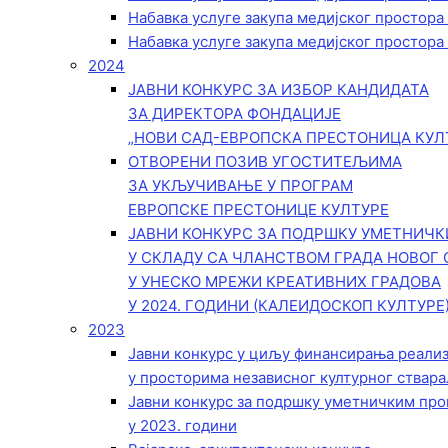
Набавка услуге закупа медијског простора
Набавка услуге закупа медијског простора
2024
ЈАВНИ КОНКУРС ЗА ИЗБОР КАНДИДАТА
ЗА ДИРЕКТОРА ФОНДАЦИЈЕ
„НОВИ САД-ЕВРОПСКА ПРЕСТОНИЦА КУЛ
ОТВОРЕНИ ПОЗИВ УГОСТИТЕЉИМА
ЗА УКЉУЧИВАЊЕ У ПРОГРАМ
ЕВРОПСКЕ ПРЕСТОНИЦЕ КУЛТУРЕ
ЈАВНИ КОНКУРС ЗА ПОДРШКУ УМЕТНИЧ
У СКЛАДУ СА ЧЛАНСТВОМ ГРАДА НОВОГ 
У УНЕСКО МРЕЖИ КРЕАТИВНИХ ГРАДОВА
У 2024. ГОДИНИ (КАЛЕИДОСКОП КУЛТУРЕ
2023
Јавни конкурс у циљу финансирања реали
у просторима независног културног ствара
Јавни конкурс за подршку уметничким пр
у 2023. години