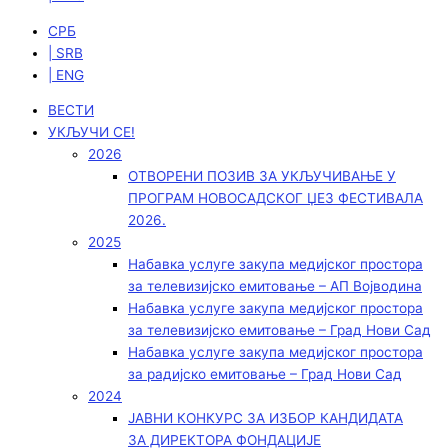
СРБ
| SRB
| ENG
ВЕСТИ
УКЉУЧИ СЕ!
2026
ОТВОРЕНИ ПОЗИВ ЗА УКЉУЧИВАЊЕ У
ПРОГРАМ НОВОСАДСКОГ ЏЕЗ ФЕСТИВАЛА
2026.
2025
Набавка услуге закупа медијског простора
за телевизијско емитовање – АП Војводинa
Набавка услуге закупа медијског простора
за телевизијско емитовање – Град Нови Сад
Набавка услуге закупа медијског простора
за радијско емитовање – Град Нови Сад
2024
ЈАВНИ КОНКУРС ЗА ИЗБОР КАНДИДАТА
ЗА ДИРЕКТОРА ФОНДАЦИЈЕ