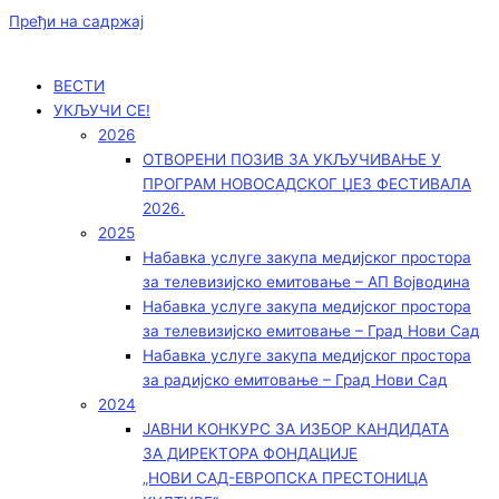
Пређи на садржај
ВЕСТИ
УКЉУЧИ СЕ!
2026
ОТВОРЕНИ ПОЗИВ ЗА УКЉУЧИВАЊЕ У
ПРОГРАМ НОВОСАДСКОГ ЏЕЗ ФЕСТИВАЛА
2026.
2025
Набавка услуге закупа медијског простора
за телевизијско емитовање – АП Војводинa
Набавка услуге закупа медијског простора
за телевизијско емитовање – Град Нови Сад
Набавка услуге закупа медијског простора
за радијско емитовање – Град Нови Сад
2024
ЈАВНИ КОНКУРС ЗА ИЗБОР КАНДИДАТА
ЗА ДИРЕКТОРА ФОНДАЦИЈЕ
„НОВИ САД-ЕВРОПСКА ПРЕСТОНИЦА