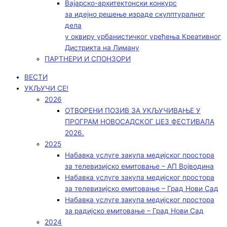
Вајарско-архитектонски конкурс
за идејно решење израде скулптуралног
дела
у оквиру урбанистичког уређења Креативног
Дистрикта на Лиману
ПАРТНЕРИ И СПОНЗОРИ
ВЕСТИ
УКЉУЧИ СЕ!
2026
ОТВОРЕНИ ПОЗИВ ЗА УКЉУЧИВАЊЕ У
ПРОГРАМ НОВОСАДСКОГ ЏЕЗ ФЕСТИВАЛА
2026.
2025
Набавка услуге закупа медијског простора
за телевизијско емитовање – АП Војводинa
Набавка услуге закупа медијског простора
за телевизијско емитовање – Град Нови Сад
Набавка услуге закупа медијског простора
за радијско емитовање – Град Нови Сад
2024