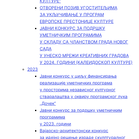
КУЛТУРЕ“
ОТВОРЕНИ ПОЗИВ УГОСТИТЕЉИМА
ЗА УКЉУЧИВАЊЕ У ПРОГРАМ
ЕВРОПСКЕ ПРЕСТОНИЦЕ КУЛТУРЕ
ЈАВНИ КОНКУРС ЗА ПОДРШКУ
УМЕТНИЧКИМ ПРОГРАМИМА
У СКЛАДУ СА ЧЛАНСТВОМ ГРАДА НОВОГ
САДА
У УНЕСКО МРЕЖИ КРЕАТИВНИХ ГРАДОВА
У 2024. ГОДИНИ (КАЛЕИДОСКОП КУЛТУРЕ)
2023
Јавни конкурс у циљу финансирања
реализације уметничких програма
у просторима независног културног
стваралаштва у оквиру програмског лука
„Дочек”
Јавни конкурс за подршку уметничким
програмима
у 2023. години
Вајарско-архитектонски конкурс
за идејно решење израде скулптуралног