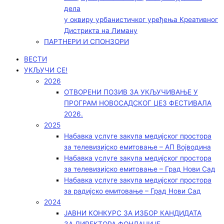
дела
у оквиру урбанистичког уређења Креативног
Дистрикта на Лиману
ПАРТНЕРИ И СПОНЗОРИ
ВЕСТИ
УКЉУЧИ СЕ!
2026
ОТВОРЕНИ ПОЗИВ ЗА УКЉУЧИВАЊЕ У
ПРОГРАМ НОВОСАДСКОГ ЏЕЗ ФЕСТИВАЛА
2026.
2025
Набавка услуге закупа медијског простора
за телевизијско емитовање – АП Војводинa
Набавка услуге закупа медијског простора
за телевизијско емитовање – Град Нови Сад
Набавка услуге закупа медијског простора
за радијско емитовање – Град Нови Сад
2024
ЈАВНИ КОНКУРС ЗА ИЗБОР КАНДИДАТА