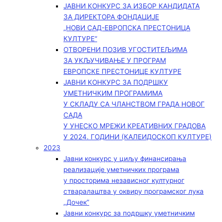
ЈАВНИ КОНКУРС ЗА ИЗБОР КАНДИДАТА
ЗА ДИРЕКТОРА ФОНДАЦИЈЕ
„НОВИ САД-ЕВРОПСКА ПРЕСТОНИЦА
КУЛТУРЕ“
ОТВОРЕНИ ПОЗИВ УГОСТИТЕЉИМА
ЗА УКЉУЧИВАЊЕ У ПРОГРАМ
ЕВРОПСКЕ ПРЕСТОНИЦЕ КУЛТУРЕ
ЈАВНИ КОНКУРС ЗА ПОДРШКУ
УМЕТНИЧКИМ ПРОГРАМИМА
У СКЛАДУ СА ЧЛАНСТВОМ ГРАДА НОВОГ
САДА
У УНЕСКО МРЕЖИ КРЕАТИВНИХ ГРАДОВА
У 2024. ГОДИНИ (КАЛЕИДОСКОП КУЛТУРЕ)
2023
Јавни конкурс у циљу финансирања
реализације уметничких програма
у просторима независног културног
стваралаштва у оквиру програмског лука
„Дочек”
Јавни конкурс за подршку уметничким