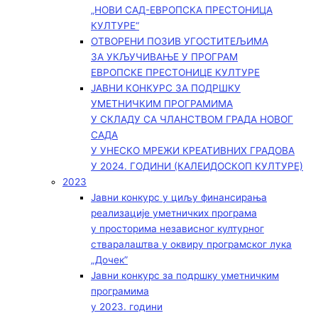
„НОВИ САД-ЕВРОПСКА ПРЕСТОНИЦА
КУЛТУРЕ“
ОТВОРЕНИ ПОЗИВ УГОСТИТЕЉИМА
ЗА УКЉУЧИВАЊЕ У ПРОГРАМ
ЕВРОПСКЕ ПРЕСТОНИЦЕ КУЛТУРЕ
ЈАВНИ КОНКУРС ЗА ПОДРШКУ
УМЕТНИЧКИМ ПРОГРАМИМА
У СКЛАДУ СА ЧЛАНСТВОМ ГРАДА НОВОГ
САДА
У УНЕСКО МРЕЖИ КРЕАТИВНИХ ГРАДОВА
У 2024. ГОДИНИ (КАЛЕИДОСКОП КУЛТУРЕ)
2023
Јавни конкурс у циљу финансирања
реализације уметничких програма
у просторима независног културног
стваралаштва у оквиру програмског лука
„Дочек”
Јавни конкурс за подршку уметничким
програмима
у 2023. години