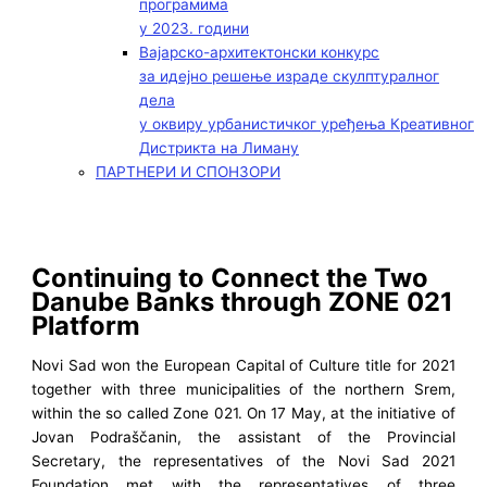
програмима
у 2023. години
Вајарско-архитектонски конкурс
за идејно решење израде скулптуралног
дела
у оквиру урбанистичког уређења Креативног
Дистрикта на Лиману
ПАРТНЕРИ И СПОНЗОРИ
Continuing to Connect the Two
Danube Banks through ZONE 021
Platform
Novi Sad won the European Capital of Culture title for 2021
together with three municipalities of the northern Srem,
within the so called Zone 021. On 17 May, at the initiative of
Jovan Podraščanin, the assistant of the Provincial
Secretary, the representatives of the Novi Sad 2021
Foundation met with the representatives of three