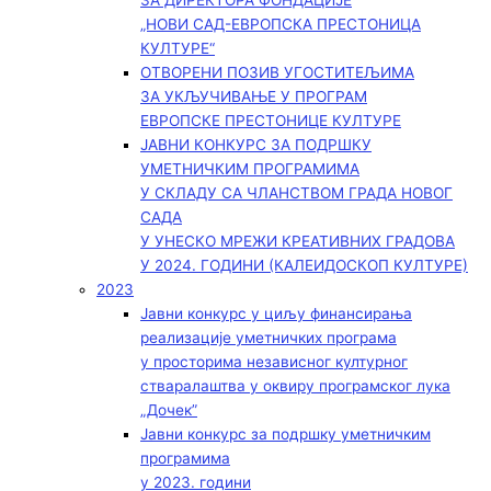
ЗА ДИРЕКТОРА ФОНДАЦИЈЕ
„НОВИ САД-ЕВРОПСКА ПРЕСТОНИЦА
КУЛТУРЕ“
ОТВОРЕНИ ПОЗИВ УГОСТИТЕЉИМА
ЗА УКЉУЧИВАЊЕ У ПРОГРАМ
ЕВРОПСКЕ ПРЕСТОНИЦЕ КУЛТУРЕ
ЈАВНИ КОНКУРС ЗА ПОДРШКУ
УМЕТНИЧКИМ ПРОГРАМИМА
У СКЛАДУ СА ЧЛАНСТВОМ ГРАДА НОВОГ
САДА
У УНЕСКО МРЕЖИ КРЕАТИВНИХ ГРАДОВА
У 2024. ГОДИНИ (КАЛЕИДОСКОП КУЛТУРЕ)
2023
Јавни конкурс у циљу финансирања
реализације уметничких програма
у просторима независног културног
стваралаштва у оквиру програмског лука
„Дочек”
Јавни конкурс за подршку уметничким
програмима
у 2023. години