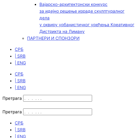
Вајарско-архитектонски конкурс
за идејно решење израде скулптуралног
дела
у оквиру урбанистичког уређења Креативног
Дистрикта на Лиману
ПАРТНЕРИ И СПОНЗОРИ
СРБ
| SRB
| ENG
СРБ
| SRB
| ENG
Претрага
Претрага
СРБ
| SRB
| ENG