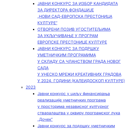
ЈАВНИ КОНКУРС ЗА ИЗБОР КАНДИДАТА
ЗА ДИРЕКТОРА ФОНДАЦИЈЕ
„НОВИ САД-ЕВРОПСКА ПРЕСТОНИЦА
КУЛТУРЕ“
ОТВОРЕНИ ПОЗИВ УГОСТИТЕЉИМА
ЗА УКЉУЧИВАЊЕ У ПРОГРАМ
ЕВРОПСКЕ ПРЕСТОНИЦЕ КУЛТУРЕ
ЈАВНИ КОНКУРС ЗА ПОДРШКУ
УМЕТНИЧКИМ ПРОГРАМИМА
У СКЛАДУ СА ЧЛАНСТВОМ ГРАДА НОВОГ
САДА
У УНЕСКО МРЕЖИ КРЕАТИВНИХ ГРАДОВА
У 2024. ГОДИНИ (КАЛЕИДОСКОП КУЛТУРЕ)
2023
Јавни конкурс у циљу финансирања
реализације уметничких програма
у просторима независног културног
стваралаштва у оквиру програмског лука
„Дочек”
Јавни конкурс за подршку уметничким