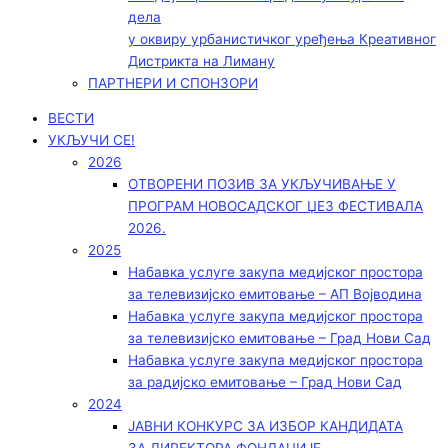
дела
у оквиру урбанистичког уређења Креативног
Дистрикта на Лиману
ПАРТНЕРИ И СПОНЗОРИ
ВЕСТИ
УКЉУЧИ СЕ!
2026
ОТВОРЕНИ ПОЗИВ ЗА УКЉУЧИВАЊЕ У
ПРОГРАМ НОВОСАДСКОГ ЏЕЗ ФЕСТИВАЛА
2026.
2025
Набавка услуге закупа медијског простора
за телевизијско емитовање – АП Војводинa
Набавка услуге закупа медијског простора
за телевизијско емитовање – Град Нови Сад
Набавка услуге закупа медијског простора
за радијско емитовање – Град Нови Сад
2024
ЈАВНИ КОНКУРС ЗА ИЗБОР КАНДИДАТА