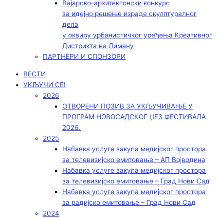
Вајарско-архитектонски конкурс
за идејно решење израде скулптуралног
дела
у оквиру урбанистичког уређења Креативног
Дистрикта на Лиману
ПАРТНЕРИ И СПОНЗОРИ
ВЕСТИ
УКЉУЧИ СЕ!
2026
ОТВОРЕНИ ПОЗИВ ЗА УКЉУЧИВАЊЕ У
ПРОГРАМ НОВОСАДСКОГ ЏЕЗ ФЕСТИВАЛА
2026.
2025
Набавка услуге закупа медијског простора
за телевизијско емитовање – АП Војводинa
Набавка услуге закупа медијског простора
за телевизијско емитовање – Град Нови Сад
Набавка услуге закупа медијског простора
за радијско емитовање – Град Нови Сад
2024