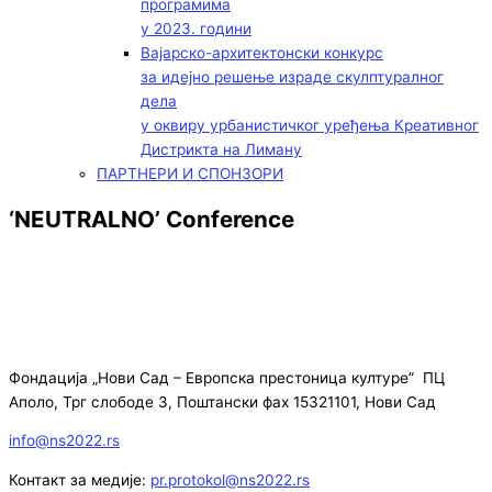
програмима
у 2023. години
Вајарско-архитектонски конкурс
за идејно решење израде скулптуралног
дела
у оквиру урбанистичког уређења Креативног
Дистрикта на Лиману
ПАРТНЕРИ И СПОНЗОРИ
‘NEUTRALNO’ Conference
Фондација „Нови Сад – Европска престоница културе” ПЦ
Аполо, Трг слободе 3, Поштански фах 15321101, Нови Сад
info@ns2022.rs
Контакт за медије:
pr.protokol@ns2022.rs