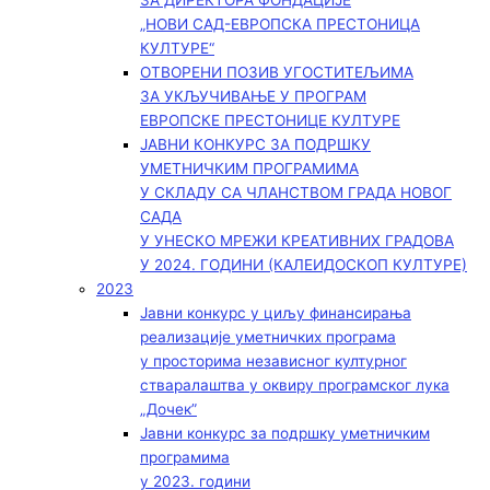
ЗА ДИРЕКТОРА ФОНДАЦИЈЕ
„НОВИ САД-ЕВРОПСКА ПРЕСТОНИЦА
КУЛТУРЕ“
ОТВОРЕНИ ПОЗИВ УГОСТИТЕЉИМА
ЗА УКЉУЧИВАЊЕ У ПРОГРАМ
ЕВРОПСКЕ ПРЕСТОНИЦЕ КУЛТУРЕ
ЈАВНИ КОНКУРС ЗА ПОДРШКУ
УМЕТНИЧКИМ ПРОГРАМИМА
У СКЛАДУ СА ЧЛАНСТВОМ ГРАДА НОВОГ
САДА
У УНЕСКО МРЕЖИ КРЕАТИВНИХ ГРАДОВА
У 2024. ГОДИНИ (КАЛЕИДОСКОП КУЛТУРЕ)
2023
Јавни конкурс у циљу финансирања
реализације уметничких програма
у просторима независног културног
стваралаштва у оквиру програмског лука
„Дочек”
Јавни конкурс за подршку уметничким
програмима
у 2023. години