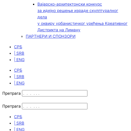
Вајарско-архитектонски конкурс
за идејно решење израде скулптуралног
дела
у оквиру урбанистичког уређења Креативног
Дистрикта на Лиману
ПАРТНЕРИ И СПОНЗОРИ
СРБ
| SRB
| ENG
СРБ
| SRB
| ENG
Претрага
Претрага
СРБ
| SRB
| ENG