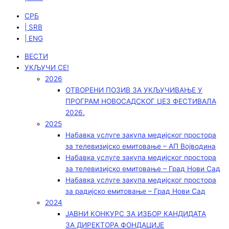
СРБ
| SRB
| ENG
ВЕСТИ
УКЉУЧИ СЕ!
2026
ОТВОРЕНИ ПОЗИВ ЗА УКЉУЧИВАЊЕ У
ПРОГРАМ НОВОСАДСКОГ ЏЕЗ ФЕСТИВАЛА
2026.
2025
Набавка услуге закупа медијског простора
за телевизијско емитовање – АП Војводинa
Набавка услуге закупа медијског простора
за телевизијско емитовање – Град Нови Сад
Набавка услуге закупа медијског простора
за радијско емитовање – Град Нови Сад
2024
ЈАВНИ КОНКУРС ЗА ИЗБОР КАНДИДАТА
ЗА ДИРЕКТОРА ФОНДАЦИЈЕ