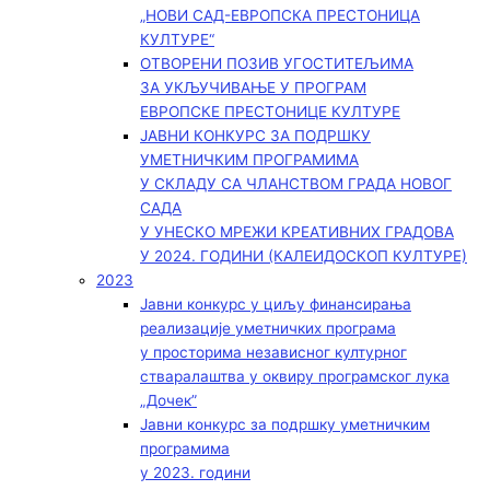
„НОВИ САД-ЕВРОПСКА ПРЕСТОНИЦА
КУЛТУРЕ“
ОТВОРЕНИ ПОЗИВ УГОСТИТЕЉИМА
ЗА УКЉУЧИВАЊЕ У ПРОГРАМ
ЕВРОПСКЕ ПРЕСТОНИЦЕ КУЛТУРЕ
ЈАВНИ КОНКУРС ЗА ПОДРШКУ
УМЕТНИЧКИМ ПРОГРАМИМА
У СКЛАДУ СА ЧЛАНСТВОМ ГРАДА НОВОГ
САДА
У УНЕСКО МРЕЖИ КРЕАТИВНИХ ГРАДОВА
У 2024. ГОДИНИ (КАЛЕИДОСКОП КУЛТУРЕ)
2023
Јавни конкурс у циљу финансирања
реализације уметничких програма
у просторима независног културног
стваралаштва у оквиру програмског лука
„Дочек”
Јавни конкурс за подршку уметничким
програмима
у 2023. години