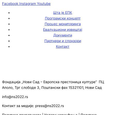
Facebook
Instagram
Youtube
Шта је ЕПК
Програмски концепт
Процес мониторинга
Евалуациони извештај
Документи
Партнери и спонзори
Контакт
Фондација „Нови Сад – Европска престоница културе” ПЦ
Аполо, Трг слободе 3, Поштански фах 15321101, Нови Сад
info@ns2022.rs
Контакт за медије: press@ns2022.rs
Политика приватности
|
Услови коришћења
|
Политика