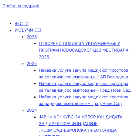
Пређи на садржај
ВЕСТИ
УКЉУЧИ СЕ!
2026
ОТВОРЕНИ ПОЗИВ ЗА УКЉУЧИВАЊЕ У
ПРОГРАМ НОВОСАДСКОГ ЏЕЗ ФЕСТИВАЛА
2026.
2025
Набавка услуге закупа медијског простора
за телевизијско емитовање – АП Војводинa
Набавка услуге закупа медијског простора
за телевизијско емитовање – Град Нови Сад
Набавка услуге закупа медијског простора
за радијско емитовање – Град Нови Сад
2024
ЈАВНИ КОНКУРС ЗА ИЗБОР КАНДИДАТА
ЗА ДИРЕКТОРА ФОНДАЦИЈЕ
„НОВИ САД-ЕВРОПСКА ПРЕСТОНИЦА