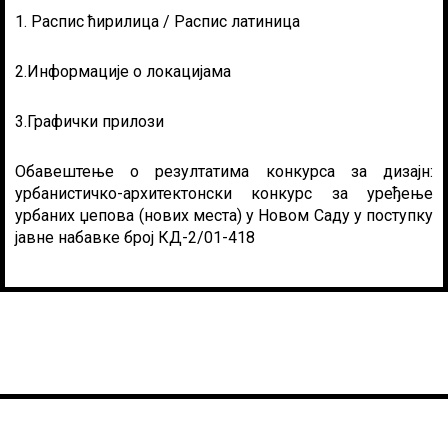
1.
Распис ћирилица
/
Распис латиница
2.
Информације о локацијама
3.
Графички прилози
Обавештење о резултатима конкурса за дизајн
:
урбанистичко-архитектонски конкурс за уређење
урбаних џепова (нових места) у Новом Саду у поступку
јавне набавке број КД-2/01-418