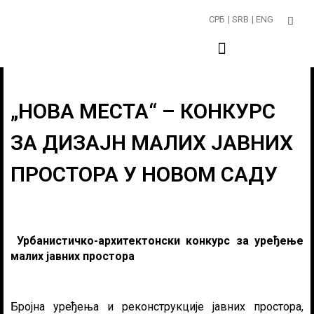
Пређи
СРБ
| SRB
| ENG
на
садржај
„НОВА МЕСТА“ – КОНКУРС
ЗА ДИЗАЈН МАЛИХ ЈАВНИХ
ПРОСТОРА У НОВОМ САДУ
Урбанистичко-архитектонски конкурс за уређење
малих јавних простора
Бројна уређења и реконструкције јавних простора,