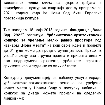
такозваних
нових места
за сусрете грађана и
приређивања културних садржаја, део су припрема за
2021. годину када ће Нови Сад бити Европска
престоница културе.
Тим поводом 18. маја 2018. године
Фондација „
Нови
Сад 2021“
расписује
Урбанистичко-архитектонски
конкурс за уређење малих јавних простора
под
називом
„Нова места“
на који своје идеје и пројекте
до 01. јула може да преда стручна јавност. Право на
учешће имају сва стручна правна и приватна лица –
ово подразумева архитекте, урбанисте, пејзажне
архитекте као и студенте из ових области.
Конкурсну документацију за набавку услуге израде
урбанистичко-архитектонског решења за уређење
нових места у Новом Саду у поступку набавке –
конкурс за дизајн можете пронаћи на следећим
линковима: