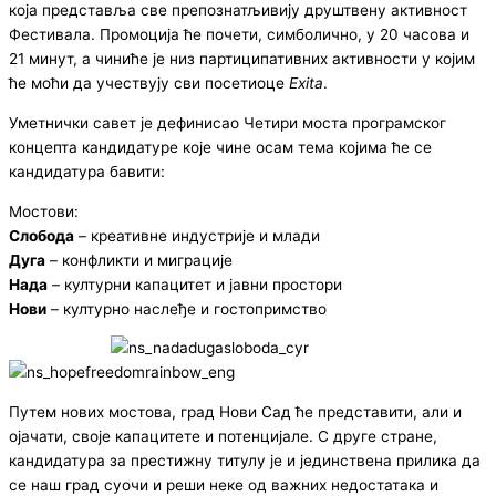
која представља све препознатљивију друштвену активност
Фестивала. Промоција ће почети, симболично, у 20 часова и
21 минут, а чиниће је низ партиципативних активности у којим
ће моћи да учествују сви посетиоце
Еxita
.
Уметнички савет је дефинисао Четири моста програмског
концепта кандидатуре које чине осам тема којима ће се
кандидатура бавити:
Мостови:
Слобода
– креативне индустрије и млади
Дуга
– конфликти и миграције
Нада
– културни капацитет и јавни простори
Нови
– културно наслеђе и гостопримство
Путем нових мостова, град Нови Сад ће представити, али и
ојачати, своје капацитете и потенцијале. С друге стране,
кандидатура за престижну титулу је и јединствена прилика да
се наш град суочи и реши неке од важних недостатака и