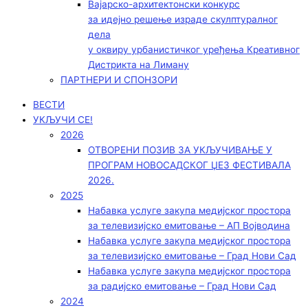
Вајарско-архитектонски конкурс
за идејно решење израде скулптуралног
дела
у оквиру урбанистичког уређења Креативног
Дистрикта на Лиману
ПАРТНЕРИ И СПОНЗОРИ
ВЕСТИ
УКЉУЧИ СЕ!
2026
ОТВОРЕНИ ПОЗИВ ЗА УКЉУЧИВАЊЕ У
ПРОГРАМ НОВОСАДСКОГ ЏЕЗ ФЕСТИВАЛА
2026.
2025
Набавка услуге закупа медијског простора
за телевизијско емитовање – АП Војводинa
Набавка услуге закупа медијског простора
за телевизијско емитовање – Град Нови Сад
Набавка услуге закупа медијског простора
за радијско емитовање – Град Нови Сад
2024