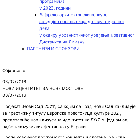
програмима
у 2023. години
Вајарско-архитектонски конкурс
за идејно решење израде скулптуралног
дела
у оквиру урбанистичког уређења Креативног
Дистрикта на Лиману
ПАРТНЕРИ И СПОНЗОРИ
Објављено:
06/07/2016
НОВИ ИДЕНТИТЕТ ЗА НОВЕ МОСТОВЕ
06/07/2016
Пројекат „Нови Сад 2021“, са којим се Град Нови Сад кандидује
за престижну титулу Европска престоница културе 2021,
представиће нови визуелни идентитет на
EXIT
-у, једном од
најбољих музичких фестивала у Европи.
После усвојеног програмског концепта и слогана „За нове