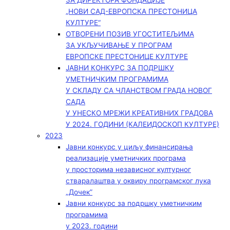
ЗА ДИРЕКТОРА ФОНДАЦИЈЕ
„НОВИ САД-ЕВРОПСКА ПРЕСТОНИЦА
КУЛТУРЕ“
ОТВОРЕНИ ПОЗИВ УГОСТИТЕЉИМА
ЗА УКЉУЧИВАЊЕ У ПРОГРАМ
ЕВРОПСКЕ ПРЕСТОНИЦЕ КУЛТУРЕ
ЈАВНИ КОНКУРС ЗА ПОДРШКУ
УМЕТНИЧКИМ ПРОГРАМИМА
У СКЛАДУ СА ЧЛАНСТВОМ ГРАДА НОВОГ
САДА
У УНЕСКО МРЕЖИ КРЕАТИВНИХ ГРАДОВА
У 2024. ГОДИНИ (КАЛЕИДОСКОП КУЛТУРЕ)
2023
Јавни конкурс у циљу финансирања
реализације уметничких програма
у просторима независног културног
стваралаштва у оквиру програмског лука
„Дочек”
Јавни конкурс за подршку уметничким
програмима
у 2023. години