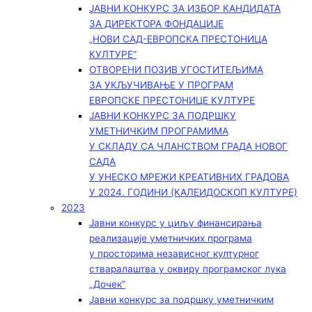
ЈАВНИ КОНКУРС ЗА ИЗБОР КАНДИДАТА
ЗА ДИРЕКТОРА ФОНДАЦИЈЕ
„НОВИ САД-ЕВРОПСКА ПРЕСТОНИЦА
КУЛТУРЕ“
ОТВОРЕНИ ПОЗИВ УГОСТИТЕЉИМА
ЗА УКЉУЧИВАЊЕ У ПРОГРАМ
ЕВРОПСКЕ ПРЕСТОНИЦЕ КУЛТУРЕ
ЈАВНИ КОНКУРС ЗА ПОДРШКУ
УМЕТНИЧКИМ ПРОГРАМИМА
У СКЛАДУ СА ЧЛАНСТВОМ ГРАДА НОВОГ
САДА
У УНЕСКО МРЕЖИ КРЕАТИВНИХ ГРАДОВА
У 2024. ГОДИНИ (КАЛЕИДОСКОП КУЛТУРЕ)
2023
Јавни конкурс у циљу финансирања
реализације уметничких програма
у просторима независног културног
стваралаштва у оквиру програмског лука
„Дочек”
Јавни конкурс за подршку уметничким