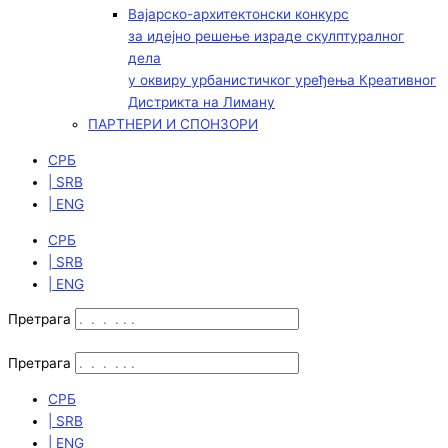
Вајарско-архитектонски конкурс
за идејно решење израде скулптуралног
дела
у оквиру урбанистичког уређења Креативног
Дистрикта на Лиману
ПАРТНЕРИ И СПОНЗОРИ
СРБ
| SRB
| ENG
СРБ
| SRB
| ENG
Претрага
Претрага
СРБ
| SRB
| ENG