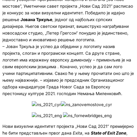
мостове“, Уметнички савет пројекта „Нови Сад 2021“ расписао
је конкурс за нови визуелни идентитет. Победило је идејно
решење
Јована Тркуље
, једног од најбољих српских
дизајнера. Његов светски признат, вишеструко награђивани
новосадски студио, „Петер Грегсон“ понудио је јединствено,
једноставно и иновативно решење логотипа.
– Јован Тркуља је успео да обједини у логотипу назив
пројекта, слоган и програмски концепт. Са друге стране,
логотип има изражену европску димензију – применљив је на
свим европским језицима . Коначно, успео је да сам лого
учини партиципативним. Свако ће у њему прочитати оно што је
њему најважније. – изјавио је председник Организационог
одбора кандидатуре Града Новог Сада за Европску
престоницу културе 2021. господин Немања Миленковић.
Нови визуелни идентитет пројекта „Нови Сад 2021“ премијерно
ће бити представљен првог дана
Exita
, на
State of Exit Zone
,