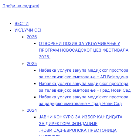
Пређи на садржај
ВЕСТИ
УКЉУЧИ СЕ!
2026
ОТВОРЕНИ ПОЗИВ ЗА УКЉУЧИВАЊЕ У
ПРОГРАМ НОВОСАДСКОГ ЏЕЗ ФЕСТИВАЛА
2026.
2025
Набавка услуге закупа медијског простора
за телевизијско емитовање – АП Војводинa
Набавка услуге закупа медијског простора
за телевизијско емитовање – Град Нови Сад
Набавка услуге закупа медијског простора
за радијско емитовање – Град Нови Сад
2024
ЈАВНИ КОНКУРС ЗА ИЗБОР КАНДИДАТА
ЗА ДИРЕКТОРА ФОНДАЦИЈЕ
„НОВИ САД-ЕВРОПСКА ПРЕСТОНИЦА