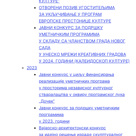
КУЛТУРЕ“
ОТВОРЕНИ ПОЗИВ УГОСТИТЕЉИМА
ЗА УКЉУЧИВАЊЕ У ПРОГРАМ
ЕВРОПСКЕ ПРЕСТОНИЦЕ КУЛТУРЕ
ЈАВНИ КОНКУРС ЗА ПОДРШКУ
УМЕТНИЧКИМ ПРОГРАМИМА
У СКЛАДУ СА ЧЛАНСТВОМ ГРАДА НОВОГ
САДА
У УНЕСКО МРЕЖИ КРЕАТИВНИХ ГРАДОВА
У 2024. ГОДИНИ (КАЛЕИДОСКОП КУЛТУРЕ)
2023
Јавни конкурс у циљу финансирања
реализације уметничких програма
у просторима независног културног
стваралаштва у оквиру програмског лука
„Дочек”
Јавни конкурс за подршку уметничким
програмима
у 2023. години
Вајарско-архитектонски конкурс
за идејно решење израде скулптуралног