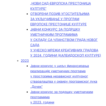
„НОВИ САД-ЕВРОПСКА ПРЕСТОНИЦА
КУЛТУРЕ“
ОТВОРЕНИ ПОЗИВ УГОСТИТЕЉИМА
ЗА УКЉУЧИВАЊЕ У ПРОГРАМ
ЕВРОПСКЕ ПРЕСТОНИЦЕ КУЛТУРЕ
ЈАВНИ КОНКУРС ЗА ПОДРШКУ
УМЕТНИЧКИМ ПРОГРАМИМА
У СКЛАДУ СА ЧЛАНСТВОМ ГРАДА НОВОГ
САДА
У УНЕСКО МРЕЖИ КРЕАТИВНИХ ГРАДОВА
У 2024. ГОДИНИ (КАЛЕИДОСКОП КУЛТУРЕ)
2023
Јавни конкурс у циљу финансирања
реализације уметничких програма
у просторима независног културног
стваралаштва у оквиру програмског лука
„Дочек”
Јавни конкурс за подршку уметничким
програмима
у 2023. години