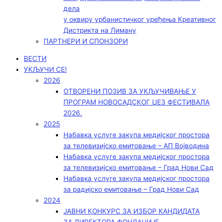
дела
у оквиру урбанистичког уређења Креативног
Дистрикта на Лиману
ПАРТНЕРИ И СПОНЗОРИ
ВЕСТИ
УКЉУЧИ СЕ!
2026
ОТВОРЕНИ ПОЗИВ ЗА УКЉУЧИВАЊЕ У
ПРОГРАМ НОВОСАДСКОГ ЏЕЗ ФЕСТИВАЛА
2026.
2025
Набавка услуге закупа медијског простора
за телевизијско емитовање – АП Војводинa
Набавка услуге закупа медијског простора
за телевизијско емитовање – Град Нови Сад
Набавка услуге закупа медијског простора
за радијско емитовање – Град Нови Сад
2024
ЈАВНИ КОНКУРС ЗА ИЗБОР КАНДИДАТА