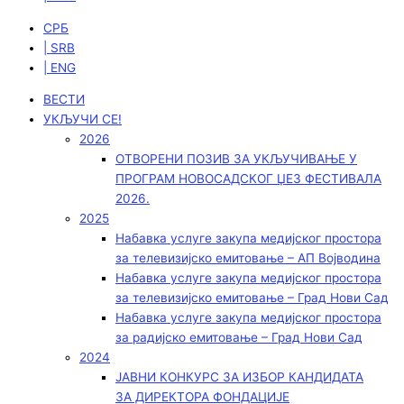
СРБ
| SRB
| ENG
ВЕСТИ
УКЉУЧИ СЕ!
2026
ОТВОРЕНИ ПОЗИВ ЗА УКЉУЧИВАЊЕ У
ПРОГРАМ НОВОСАДСКОГ ЏЕЗ ФЕСТИВАЛА
2026.
2025
Набавка услуге закупа медијског простора
за телевизијско емитовање – АП Војводинa
Набавка услуге закупа медијског простора
за телевизијско емитовање – Град Нови Сад
Набавка услуге закупа медијског простора
за радијско емитовање – Град Нови Сад
2024
ЈАВНИ КОНКУРС ЗА ИЗБОР КАНДИДАТА
ЗА ДИРЕКТОРА ФОНДАЦИЈЕ