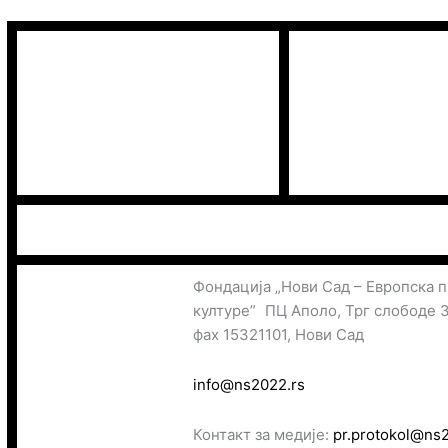
Фондација „Нови Сад – Европска 
културе” ПЦ Аполо, Трг слободе 
фах 15321101, Нови Сад
info@ns2022.rs
Контакт за медије:
pr.protokol@ns