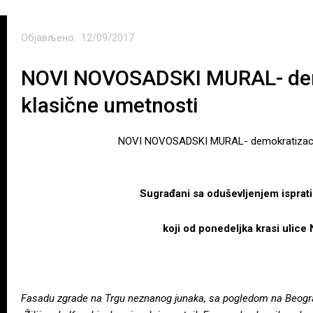
Објављено:
12/09/2017
NOVI NOVOSADSKI MURAL- dem
klasične umetnosti
NOVI NOVOSADSKI MURAL- demokratizacij
Sugrađani sa oduševljenjem ispratil
koji od ponedeljka krasi ulic
Fasadu zgrade na Trgu neznanog junaka, sa pogledom na Beograd