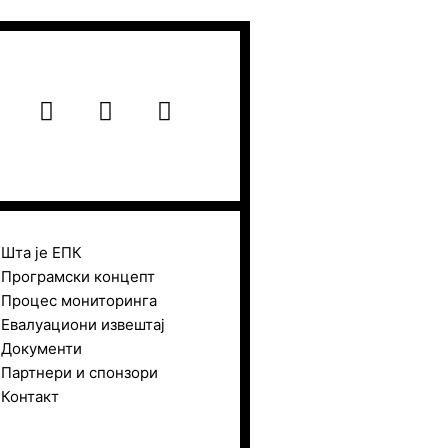
F
I
Y
a
n
o
c
s
u
e
t
t
b
a
u
o
g
b
o
r
e
Шта је ЕПК
k
a
Програмски концепт
m
Процес мониторинга
Евалуациони извештај
Документи
Партнери и спонзори
Контакт