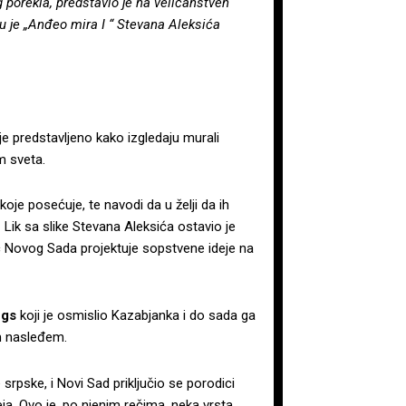
 porekla, predstavio je na veličanstven
ju je „Anđeo mira I “ Stevana Aleksića
je predstavljeno kako izgledaju murali
m sveta.
oje posećuje, te navodi da u želji da ih
a. Lik sa slike Stevana Aleksića ostavio je
ac Novog Sada projektuje sopstvene ideje na
ngs
koji je osmislio Kazabjanka i do sada ga
m nasleđem.
srpske, i Novi Sad priključio se porodici
a. Ovo je, po njenim rečima, neka vrsta