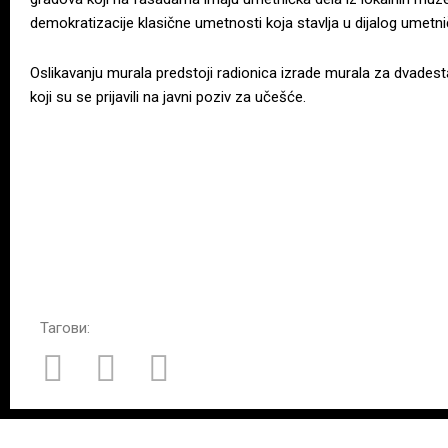
demokratizacije klasične umetnosti koja stavlja u dijalog umetni
Oslikavanju murala predstoji radionica izrade murala za dvades
koji su se prijavili na javni poziv za učešće.
Тагови: