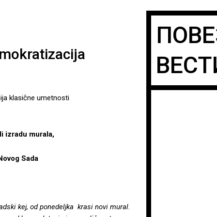
ПОВЕ
okratizacija
ВЕСТ
a klasične umetnosti
i izradu murala,
e Novog Sada
ski kej, od ponedeljka krasi novi mural.