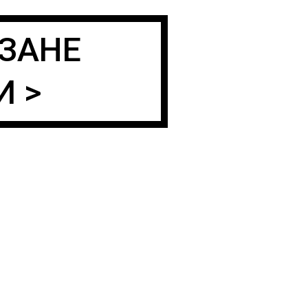
ЗАНЕ
И >