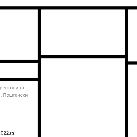
престоница
3, Поштански
2022.rs