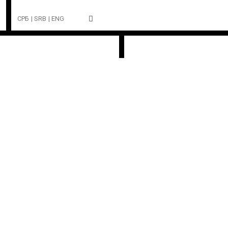
СРБ
| SRB
| ENG