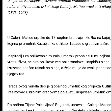
Žilijen de Kazabjanka, vizuelni umetnik Francusko- korzikanskog
način motiv sa slike iz kolekcije Galerije Matice srpske. U pitan
(1876- 1923).
U Galeriji Matice srpske do 17. septembra traje izložba na kojoj 
kojima je umetnik Kazabjanka oslikao fasade u gradovima širo
Inspiraciju za oslikavanje murala, umetnik pronalazi u muzejima k
vrati u život, ne bira on likove već oni pronalaze i inspirišu njeg
izuzetno snažan utisak na njega, a želja mu je da svaki posetil
njegov rad.
Izrada ovog murala deo je globalnog umetničkog projekta
Outi
realizovao u brojnim gradovima po svetu, inspirisan umetnički
Po rečima Tijane Palkovljević Bugarski, upravnice Galerije Matice 
gradova koji na fasadama imaju umetnička dela iz lokalnih muzej