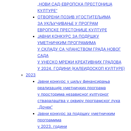
„НОВИ САД-ЕВРОПСКА ПРЕСТОНИЦА
КУЛТУРЕ“
ОТВОРЕНИ ПОЗИВ УГОСТИТЕЉИМА
ЗА УКЉУЧИВАЊЕ У ПРОГРАМ
ЕВРОПСКЕ ПРЕСТОНИЦЕ КУЛТУРЕ
ЈАВНИ КОНКУРС ЗА ПОДРШКУ
УМЕТНИЧКИМ ПРОГРАМИМА
У СКЛАДУ СА ЧЛАНСТВОМ ГРАДА НОВОГ
САДА
У УНЕСКО МРЕЖИ КРЕАТИВНИХ ГРАДОВА
У 2024. ГОДИНИ (КАЛЕИДОСКОП КУЛТУРЕ)
2023
Јавни конкурс у циљу финансирања
реализације уметничких програма
у просторима независног културног
стваралаштва у оквиру програмског лука
„Дочек”
Јавни конкурс за подршку уметничким
програмима
у 2023. години