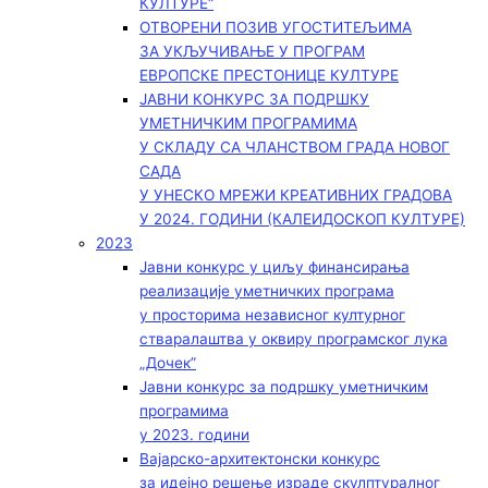
КУЛТУРЕ“
ОТВОРЕНИ ПОЗИВ УГОСТИТЕЉИМА
ЗА УКЉУЧИВАЊЕ У ПРОГРАМ
ЕВРОПСКЕ ПРЕСТОНИЦЕ КУЛТУРЕ
ЈАВНИ КОНКУРС ЗА ПОДРШКУ
УМЕТНИЧКИМ ПРОГРАМИМА
У СКЛАДУ СА ЧЛАНСТВОМ ГРАДА НОВОГ
САДА
У УНЕСКО МРЕЖИ КРЕАТИВНИХ ГРАДОВА
У 2024. ГОДИНИ (КАЛЕИДОСКОП КУЛТУРЕ)
2023
Јавни конкурс у циљу финансирања
реализације уметничких програма
у просторима независног културног
стваралаштва у оквиру програмског лука
„Дочек”
Јавни конкурс за подршку уметничким
програмима
у 2023. години
Вајарско-архитектонски конкурс
за идејно решење израде скулптуралног