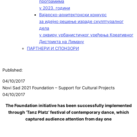
програмима
у 2023. години
Вајарско-архитектонски конкурс
за идејно решење израде скулптуралног
дела
у оквиру урбанистичког уређења Креативног
Дистрикта на Лиману
ПАРТНЕРИ И СПОНЗОРИ
Published:
04/10/2017
Novi Sad 2021 Foundation – Support for Cultural Projects
04/10/2017
The Foundation initiative has been successfully implemented
through ‘Tanz Platz’ festival of contemporary dance, which
captured audience attention from day one