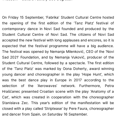
On Friday 15 September, ‘Fabrika’ Student Cultural Centre hosted
the opening of the first edition of the ‘Tanz Platz’ festival of
contemporary dance in Novi Sad founded and produced by the
Student Cultural Centre of Novi Sad. The citizens of Novi Sad
accepted the new festival with long applauses and encores, so it is
expected that the festival programme will have a big audience.
The festival was opened by Nemanja Milenković, CEO of the ‘Novi
Sad 2021’ Foundation, and by Nemanja Vuković, producer of the
Student Cultural Centre, followed by a spectacle. The first edition
of the ‘Tanz Platz’ was marked by Oona Doherty, award winning
young dancer and choreographer in the play ‘Hope Hunt’, which
was the best dance play in Europe in 2017 according to the
selection of the ‘Aerowaves’ network. Furthermore, Petra
Hrašćanec presented Croatian scene with the play ‘Anatomy of a
Cat’, which was created in cooperation with the choreographer
Stanislava Zec. This year’s edition of the manifestation will be
closed with a play called ‘Striptease’ by Pere Faura, choreographer
and dancer from Spain, on Saturday 16 September.