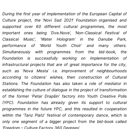
During the first year of implementation of the European Capital of
Culture project, the ‘Novi Sad 2021’ Foundation organised and
supported over 60 different cultural programmes, the most
important ones being ‘Dve.Nove’, ‘Non-Classical Festival of
Classical Music’, ‘Water Hologram’ in the Danube Park,
performance of ‘World Youth Choir’ and many others.
Simultaneously with programmes from the bid-book, the
Foundation is successfully working on implementation of
infrastructural projects that are of great importance for the city,
such as ‘Nova Mesta’ i.e. improvement of neighbourhoods
according to citizens’ wishes, then construction of Cultural
Stations. The Foundation has also taken a role of mediator in
establishing the culture of dialogue in the project of transformation
of the former ‘Petar Drapšin’ factory into Youth Creative Polis
(YPC). Foundation has already given its support to cultural
programmes in the future YPC, and this resulted in cooperation
within the ‘Tanz Platz’ festival of contemporary dance, which is
only one segment of a bigger project from the bid-book called
‘Freedom – Culture Factory 360 Degrees’.