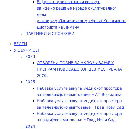
Вајарско-архитектонски конкурс
за идејно решење израде скулптуралног
дела
у оквиру урбанистичког уређења Креативног
Дистрикта на Лиману
ПАРТНЕРИ И СПОНЗОРИ
ВЕСТИ
УКЉУЧИ СЕ!
2026
ОТВОРЕНИ ПОЗИВ ЗА УКЉУЧИВАЊЕ У
ПРОГРАМ НОВОСАДСКОГ ЏЕЗ ФЕСТИВАЛА
2026.
2025
Набавка услуге закупа медијског простора
за телевизијско емитовање – АП Војводинa
Набавка услуге закупа медијског простора
за телевизијско емитовање – Град Нови Сад
Набавка услуге закупа медијског простора
за радијско емитовање – Град Нови Сад
2024