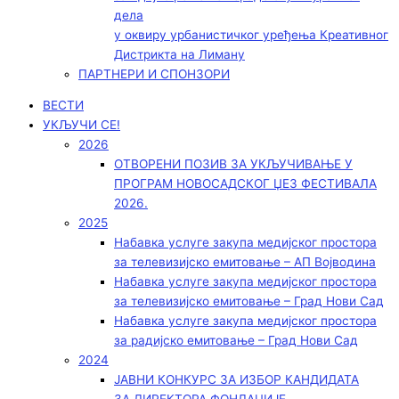
дела
у оквиру урбанистичког уређења Креативног
Дистрикта на Лиману
ПАРТНЕРИ И СПОНЗОРИ
ВЕСТИ
УКЉУЧИ СЕ!
2026
ОТВОРЕНИ ПОЗИВ ЗА УКЉУЧИВАЊЕ У
ПРОГРАМ НОВОСАДСКОГ ЏЕЗ ФЕСТИВАЛА
2026.
2025
Набавка услуге закупа медијског простора
за телевизијско емитовање – АП Војводинa
Набавка услуге закупа медијског простора
за телевизијско емитовање – Град Нови Сад
Набавка услуге закупа медијског простора
за радијско емитовање – Град Нови Сад
2024
ЈАВНИ КОНКУРС ЗА ИЗБОР КАНДИДАТА