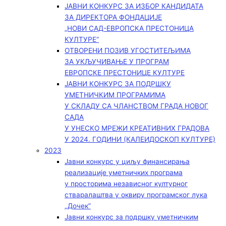
ЈАВНИ КОНКУРС ЗА ИЗБОР КАНДИДАТА
ЗА ДИРЕКТОРА ФОНДАЦИЈЕ
„НОВИ САД-ЕВРОПСКА ПРЕСТОНИЦА
КУЛТУРЕ“
ОТВОРЕНИ ПОЗИВ УГОСТИТЕЉИМА
ЗА УКЉУЧИВАЊЕ У ПРОГРАМ
ЕВРОПСКЕ ПРЕСТОНИЦЕ КУЛТУРЕ
ЈАВНИ КОНКУРС ЗА ПОДРШКУ
УМЕТНИЧКИМ ПРОГРАМИМА
У СКЛАДУ СА ЧЛАНСТВОМ ГРАДА НОВОГ
САДА
У УНЕСКО МРЕЖИ КРЕАТИВНИХ ГРАДОВА
У 2024. ГОДИНИ (КАЛЕИДОСКОП КУЛТУРЕ)
2023
Јавни конкурс у циљу финансирања
реализације уметничких програма
у просторима независног културног
стваралаштва у оквиру програмског лука
„Дочек”
Јавни конкурс за подршку уметничким