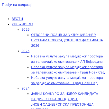
Пређи на садржај
ВЕСТИ
УКЉУЧИ СЕ!
2026
ОТВОРЕНИ ПОЗИВ ЗА УКЉУЧИВАЊЕ У
ПРОГРАМ НОВОСАДСКОГ ЏЕЗ ФЕСТИВАЛА
2026.
2025
Набавка услуге закупа медијског простора
за телевизијско емитовање – АП Војводинa
Набавка услуге закупа медијског простора
за телевизијско емитовање – Град Нови Сад
Набавка услуге закупа медијског простора
за радијско емитовање – Град Нови Сад
2024
ЈАВНИ КОНКУРС ЗА ИЗБОР КАНДИДАТА
ЗА ДИРЕКТОРА ФОНДАЦИЈЕ
„НОВИ САД-ЕВРОПСКА ПРЕСТОНИЦА