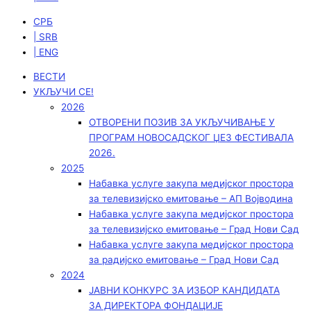
СРБ
| SRB
| ENG
ВЕСТИ
УКЉУЧИ СЕ!
2026
ОТВОРЕНИ ПОЗИВ ЗА УКЉУЧИВАЊЕ У
ПРОГРАМ НОВОСАДСКОГ ЏЕЗ ФЕСТИВАЛА
2026.
2025
Набавка услуге закупа медијског простора
за телевизијско емитовање – АП Војводинa
Набавка услуге закупа медијског простора
за телевизијско емитовање – Град Нови Сад
Набавка услуге закупа медијског простора
за радијско емитовање – Град Нови Сад
2024
ЈАВНИ КОНКУРС ЗА ИЗБОР КАНДИДАТА
ЗА ДИРЕКТОРА ФОНДАЦИЈЕ