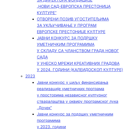
ЗА ДИРЕКТОРА ФОНДАЦИЈЕ
„НОВИ САД-ЕВРОПСКА ПРЕСТОНИЦА
КУЛТУРЕ“
ОТВОРЕНИ ПОЗИВ УГОСТИТЕЉИМА
ЗА УКЉУЧИВАЊЕ У ПРОГРАМ
ЕВРОПСКЕ ПРЕСТОНИЦЕ КУЛТУРЕ
ЈАВНИ КОНКУРС ЗА ПОДРШКУ
УМЕТНИЧКИМ ПРОГРАМИМА
У СКЛАДУ СА ЧЛАНСТВОМ ГРАДА НОВОГ
САДА
У УНЕСКО МРЕЖИ КРЕАТИВНИХ ГРАДОВА
У 2024. ГОДИНИ (КАЛЕИДОСКОП КУЛТУРЕ)
2023
Јавни конкурс у циљу финансирања
реализације уметничких програма
у просторима независног културног
стваралаштва у оквиру програмског лука
„Дочек”
Јавни конкурс за подршку уметничким
програмима
у 2023. години