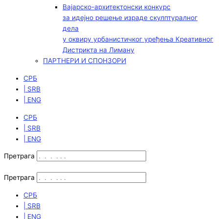
Вајарско-архитектонски конкурс
за идејно решење израде скулптуралног
дела
у оквиру урбанистичког уређења Креативног
Дистрикта на Лиману
ПАРТНЕРИ И СПОНЗОРИ
СРБ
| SRB
| ENG
СРБ
| SRB
| ENG
Претрага
Претрага
СРБ
| SRB
| ENG