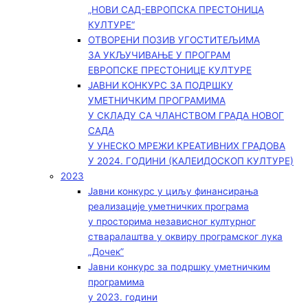
„НОВИ САД-ЕВРОПСКА ПРЕСТОНИЦА
КУЛТУРЕ“
ОТВОРЕНИ ПОЗИВ УГОСТИТЕЉИМА
ЗА УКЉУЧИВАЊЕ У ПРОГРАМ
ЕВРОПСКЕ ПРЕСТОНИЦЕ КУЛТУРЕ
ЈАВНИ КОНКУРС ЗА ПОДРШКУ
УМЕТНИЧКИМ ПРОГРАМИМА
У СКЛАДУ СА ЧЛАНСТВОМ ГРАДА НОВОГ
САДА
У УНЕСКО МРЕЖИ КРЕАТИВНИХ ГРАДОВА
У 2024. ГОДИНИ (КАЛЕИДОСКОП КУЛТУРЕ)
2023
Јавни конкурс у циљу финансирања
реализације уметничких програма
у просторима независног културног
стваралаштва у оквиру програмског лука
„Дочек”
Јавни конкурс за подршку уметничким
програмима
у 2023. години