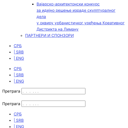
Вајарско-архитектонски конкурс
за идејно решење израде скулптуралног
дела
у оквиру урбанистичког уређења Креативног
Дистрикта на Лиману
ПАРТНЕРИ И СПОНЗОРИ
СРБ
| SRB
| ENG
СРБ
| SRB
| ENG
Претрага
Претрага
СРБ
| SRB
| ENG