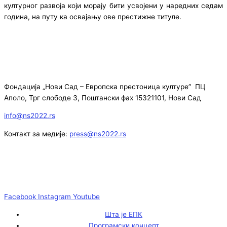
културног развоја који морају бити усвојени у наредних седам
година, на путу ка освајању ове престижне титуле.
Фондација „Нови Сад – Европска престоница културе” ПЦ
Аполо, Трг слободе 3, Поштански фах 15321101, Нови Сад
info@ns2022.rs
Контакт за медије:
press@ns2022.rs
Facebook
Instagram
Youtube
Шта је ЕПК
Програмски концепт