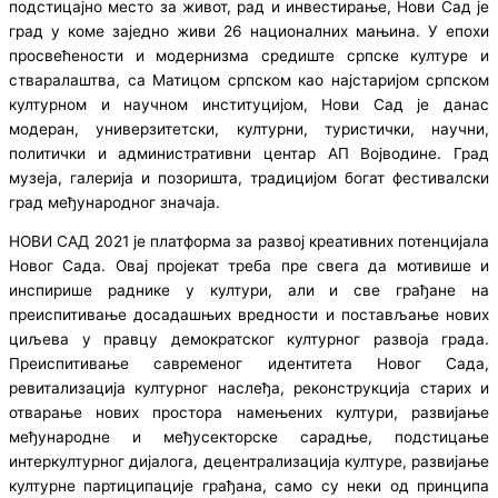
подстицајно место за живот, рад и инвестирање, Нови Сад је
град у коме заједно живи 26 националних мањина. У епохи
просвећености и модернизма средиште српске културе и
стваралаштва, са Матицом српском као најстаријом српском
културном и научном институцијом, Нови Сад је данас
модеран, универзитетски, културни, туристички, научни,
политички и административни центар АП Војводине. Град
музеја, галерија и позоришта, традицијом богат фестивалски
град међународног значаја.
НОВИ САД 2021 је платформа за развој креативних потенцијала
Новог Сада. Овај пројекат треба пре свега да мотивише и
инспирише раднике у култури, али и све грађане на
преиспитивање досадашњих вредности и постављање нових
циљева у правцу демократског културног развоја града.
Преиспитивање савременог идентитета Новог Сада,
ревитализација културног наслеђа, реконструкција старих и
отварање нових простора намењених култури, развијање
међународне и међусекторске сарадње, подстицање
интеркултурног дијалога, децентрализација културе, развијање
културне партиципације грађана, само су неки од принципа