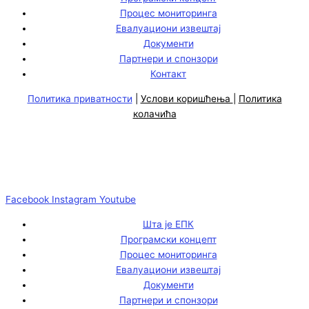
Процес мониторинга
Евалуациони извештај
Документи
Партнери и спонзори
Контакт
Политика приватности
|
Услови коришћења
|
Политика
колачића
Facebook
Instagram
Youtube
Шта је ЕПК
Програмски концепт
Процес мониторинга
Евалуациони извештај
Документи
Партнери и спонзори