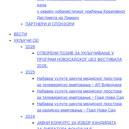
дела
у оквиру урбанистичког уређења Креативног
Дистрикта на Лиману
ПАРТНЕРИ И СПОНЗОРИ
ВЕСТИ
УКЉУЧИ СЕ!
2026
ОТВОРЕНИ ПОЗИВ ЗА УКЉУЧИВАЊЕ У
ПРОГРАМ НОВОСАДСКОГ ЏЕЗ ФЕСТИВАЛА
2026.
2025
Набавка услуге закупа медијског простора
за телевизијско емитовање – АП Војводинa
Набавка услуге закупа медијског простора
за телевизијско емитовање – Град Нови Сад
Набавка услуге закупа медијског простора
за радијско емитовање – Град Нови Сад
2024
ЈАВНИ КОНКУРС ЗА ИЗБОР КАНДИДАТА