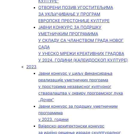
КУЛТУРЕ“
ОТВОРЕНИ ПОЗИВ УГОСТИТЕЉИМА
ЗА УКЉУЧИВАЊЕ У ПРОГРАМ
ЕВРОПСКЕ ПРЕСТОНИЦЕ КУЛТУРЕ
ЈАВНИ КОНКУРС ЗА ПОДРШКУ
УМЕТНИЧКИМ ПРОГРАМИМА
У СКЛАДУ СА ЧЛАНСТВОМ ГРАДА НОВОГ
САДА
У УНЕСКО МРЕЖИ КРЕАТИВНИХ ГРАДОВА
У 2024. ГОДИНИ (КАЛЕИДОСКОП КУЛТУРЕ)
2023
Јавни конкурс у циљу финансирања
реализације уметничких програма
у просторима независног културног
стваралаштва у оквиру програмског лука
„Дочек”
Јавни конкурс за подршку уметничким
програмима
у 2023. години
Вајарско-архитектонски конкурс
за идејно решење израде скулптуралног