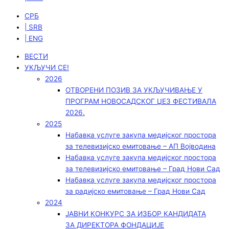
СРБ
| SRB
| ENG
ВЕСТИ
УКЉУЧИ СЕ!
2026
ОТВОРЕНИ ПОЗИВ ЗА УКЉУЧИВАЊЕ У
ПРОГРАМ НОВОСАДСКОГ ЏЕЗ ФЕСТИВАЛА
2026.
2025
Набавка услуге закупа медијског простора
за телевизијско емитовање – АП Војводинa
Набавка услуге закупа медијског простора
за телевизијско емитовање – Град Нови Сад
Набавка услуге закупа медијског простора
за радијско емитовање – Град Нови Сад
2024
ЈАВНИ КОНКУРС ЗА ИЗБОР КАНДИДАТА
ЗА ДИРЕКТОРА ФОНДАЦИЈЕ