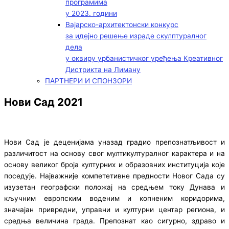
програмима
у 2023. години
Вајарско-архитектонски конкурс
за идејно решење израде скулптуралног
дела
у оквиру урбанистичког уређења Креативног
Дистрикта на Лиману
ПАРТНЕРИ И СПОНЗОРИ
Нови Сад 2021
Нови Сад је деценијама уназад градио препознатљивост и
различитост на основу свог мултикултуралног карактера и на
основу великог броја културних и образовних институција које
поседује. Најважније компететивне предности Новог Сада су
изузетан географски положај на средњем току Дунава и
кључним европским воденим и копненим коридорима,
значајан привредни, управни и културни центар региона, и
средња величина града. Препознат као сигурно, здраво и