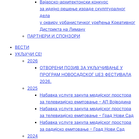
Вајарско-архитектонски конкурс
за идејно решење израде скулптуралног
дела
у оквиру урбанистичког уређења Креативног
Дистрикта на Лиману
ПАРТНЕРИ И СПОНЗОРИ
ВЕСТИ
УКЉУЧИ СЕ!
2026
ОТВОРЕНИ ПОЗИВ ЗА УКЉУЧИВАЊЕ У
ПРОГРАМ НОВОСАДСКОГ ЏЕЗ ФЕСТИВАЛА
2026.
2025
Набавка услуге закупа медијског простора
за телевизијско емитовање – АП Војводинa
Набавка услуге закупа медијског простора
за телевизијско емитовање – Град Нови Сад
Набавка услуге закупа медијског простора
за радијско емитовање – Град Нови Сад
2024