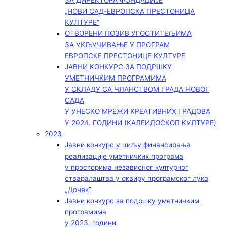
ЗА ДИРЕКТОРА ФОНДАЦИЈЕ
„НОВИ САД-ЕВРОПСКА ПРЕСТОНИЦА
КУЛТУРЕ“
ОТВОРЕНИ ПОЗИВ УГОСТИТЕЉИМА
ЗА УКЉУЧИВАЊЕ У ПРОГРАМ
ЕВРОПСКЕ ПРЕСТОНИЦЕ КУЛТУРЕ
ЈАВНИ КОНКУРС ЗА ПОДРШКУ
УМЕТНИЧКИМ ПРОГРАМИМА
У СКЛАДУ СА ЧЛАНСТВОМ ГРАДА НОВОГ
САДА
У УНЕСКО МРЕЖИ КРЕАТИВНИХ ГРАДОВА
У 2024. ГОДИНИ (КАЛЕИДОСКОП КУЛТУРЕ)
2023
Јавни конкурс у циљу финансирања
реализације уметничких програма
у просторима независног културног
стваралаштва у оквиру програмског лука
„Дочек”
Јавни конкурс за подршку уметничким
програмима
у 2023. години