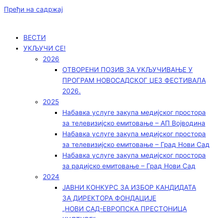
Пређи на садржај
ВЕСТИ
УКЉУЧИ СЕ!
2026
ОТВОРЕНИ ПОЗИВ ЗА УКЉУЧИВАЊЕ У
ПРОГРАМ НОВОСАДСКОГ ЏЕЗ ФЕСТИВАЛА
2026.
2025
Набавка услуге закупа медијског простора
за телевизијско емитовање – АП Војводинa
Набавка услуге закупа медијског простора
за телевизијско емитовање – Град Нови Сад
Набавка услуге закупа медијског простора
за радијско емитовање – Град Нови Сад
2024
ЈАВНИ КОНКУРС ЗА ИЗБОР КАНДИДАТА
ЗА ДИРЕКТОРА ФОНДАЦИЈЕ
„НОВИ САД-ЕВРОПСКА ПРЕСТОНИЦА