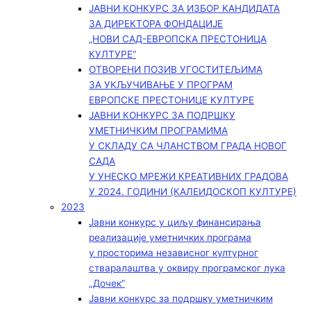
ЈАВНИ КОНКУРС ЗА ИЗБОР КАНДИДАТА
ЗА ДИРЕКТОРА ФОНДАЦИЈЕ
„НОВИ САД-ЕВРОПСКА ПРЕСТОНИЦА
КУЛТУРЕ“
ОТВОРЕНИ ПОЗИВ УГОСТИТЕЉИМА
ЗА УКЉУЧИВАЊЕ У ПРОГРАМ
ЕВРОПСКЕ ПРЕСТОНИЦЕ КУЛТУРЕ
ЈАВНИ КОНКУРС ЗА ПОДРШКУ
УМЕТНИЧКИМ ПРОГРАМИМА
У СКЛАДУ СА ЧЛАНСТВОМ ГРАДА НОВОГ
САДА
У УНЕСКО МРЕЖИ КРЕАТИВНИХ ГРАДОВА
У 2024. ГОДИНИ (КАЛЕИДОСКОП КУЛТУРЕ)
2023
Јавни конкурс у циљу финансирања
реализације уметничких програма
у просторима независног културног
стваралаштва у оквиру програмског лука
„Дочек”
Јавни конкурс за подршку уметничким