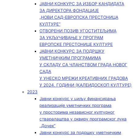
ЈАВНИ КОНКУРС ЗА ИЗБОР КАНДИДАТА
ЗА ДИРЕКТОРА ФОНДАЦИЈЕ
„НОВИ САД-ЕВРОПСКА ПРЕСТОНИЦА
КУЛТУРЕ“
ОТВОРЕНИ ПОЗИВ УГОСТИТЕЉИМА
ЗА УКЉУЧИВАЊЕ У ПРОГРАМ
ЕВРОПСКЕ ПРЕСТОНИЦЕ КУЛТУРЕ
ЈАВНИ КОНКУРС ЗА ПОДРШКУ
УМЕТНИЧКИМ ПРОГРАМИМА
У СКЛАДУ СА ЧЛАНСТВОМ ГРАДА НОВОГ
САДА
У УНЕСКО МРЕЖИ КРЕАТИВНИХ ГРАДОВА
У 2024. ГОДИНИ (КАЛЕИДОСКОП КУЛТУРЕ)
2023
Јавни конкурс у циљу финансирања
реализације уметничких програма
у просторима независног културног
стваралаштва у оквиру програмског лука
„Дочек”
Јавни конкурс за подршку уметничким