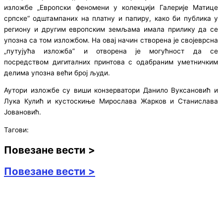
изложбе „Европски феномени у колекцији Галерије Матице
српске“ одштампаних на платну и папиру, како би публика у
региону и другим европским земљама имала прилику да се
упозна са том изложбом. На овај начин створена је својеврсна
„путујућа изложба” и отворена је могућност да се
посредством дигиталних принтова с одабраним уметничким
делима упозна већи број људи.
Аутори изложбе су виши конзерватори Данило Вуксановић и
Лука Кулић и кустоскиње Мирослава Жарков и Станислава
Јовановић.
Тагови:
Повезане вести >
Повезане вести >