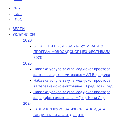
СРБ
| SRB
| ENG
ВЕСТИ
УКЉУЧИ СЕ!
2026
ОТВОРЕНИ ПОЗИВ ЗА УКЉУЧИВАЊЕ У
ПРОГРАМ НОВОСАДСКОГ ЏЕЗ ФЕСТИВАЛА
2026.
2025
Набавка услуге закупа медијског простора
за телевизијско емитовање – АП Војводинa
Набавка услуге закупа медијског простора
за телевизијско емитовање – Град Нови Сад
Набавка услуге закупа медијског простора
за радијско емитовање – Град Нови Сад
2024
ЈАВНИ КОНКУРС ЗА ИЗБОР КАНДИДАТА
ЗА ДИРЕКТОРА ФОНДАЦИЈЕ