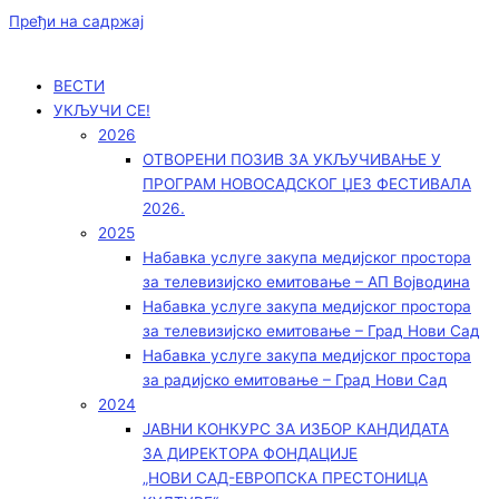
Пређи на садржај
ВЕСТИ
УКЉУЧИ СЕ!
2026
ОТВОРЕНИ ПОЗИВ ЗА УКЉУЧИВАЊЕ У
ПРОГРАМ НОВОСАДСКОГ ЏЕЗ ФЕСТИВАЛА
2026.
2025
Набавка услуге закупа медијског простора
за телевизијско емитовање – АП Војводинa
Набавка услуге закупа медијског простора
за телевизијско емитовање – Град Нови Сад
Набавка услуге закупа медијског простора
за радијско емитовање – Град Нови Сад
2024
ЈАВНИ КОНКУРС ЗА ИЗБОР КАНДИДАТА
ЗА ДИРЕКТОРА ФОНДАЦИЈЕ
„НОВИ САД-ЕВРОПСКА ПРЕСТОНИЦА