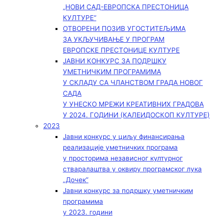
„НОВИ САД-ЕВРОПСКА ПРЕСТОНИЦА
КУЛТУРЕ“
ОТВОРЕНИ ПОЗИВ УГОСТИТЕЉИМА
ЗА УКЉУЧИВАЊЕ У ПРОГРАМ
ЕВРОПСКЕ ПРЕСТОНИЦЕ КУЛТУРЕ
ЈАВНИ КОНКУРС ЗА ПОДРШКУ
УМЕТНИЧКИМ ПРОГРАМИМА
У СКЛАДУ СА ЧЛАНСТВОМ ГРАДА НОВОГ
САДА
У УНЕСКО МРЕЖИ КРЕАТИВНИХ ГРАДОВА
У 2024. ГОДИНИ (КАЛЕИДОСКОП КУЛТУРЕ)
2023
Јавни конкурс у циљу финансирања
реализације уметничких програма
у просторима независног културног
стваралаштва у оквиру програмског лука
„Дочек”
Јавни конкурс за подршку уметничким
програмима
у 2023. години