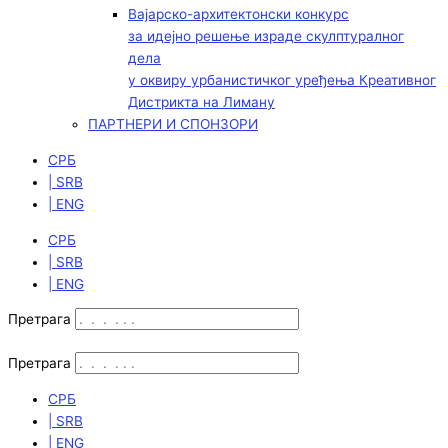
Вајарско-архитектонски конкурс
за идејно решење израде скулптуралног
дела
у оквиру урбанистичког уређења Креативног
Дистрикта на Лиману
ПАРТНЕРИ И СПОНЗОРИ
СРБ
| SRB
| ENG
СРБ
| SRB
| ENG
Претрага
Претрага
СРБ
| SRB
| ENG