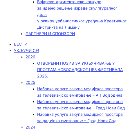
Вајарско-архитектонски конкурс
за идејно решење израде скулптуралног
дела
у оквиру урбанистичког уређења Креативног
Дистрикта на Лиману
ПАРТНЕРИ И СПОНЗОРИ
ВЕСТИ
УКЉУЧИ СЕ!
2026
ОТВОРЕНИ ПОЗИВ ЗА УКЉУЧИВАЊЕ У
ПРОГРАМ НОВОСАДСКОГ ЏЕЗ ФЕСТИВАЛА
2026.
2025
Набавка услуге закупа медијског простора
за телевизијско емитовање – АП Војводинa
Набавка услуге закупа медијског простора
за телевизијско емитовање – Град Нови Сад
Набавка услуге закупа медијског простора
за радијско емитовање – Град Нови Сад
2024