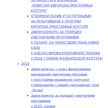
ЗА ДИРЕКТОРА ФОНДАЦИЈЕ
„НОВИ САД-ЕВРОПСКА ПРЕСТОНИЦА
КУЛТУРЕ“
ОТВОРЕНИ ПОЗИВ УГОСТИТЕЉИМА
ЗА УКЉУЧИВАЊЕ У ПРОГРАМ
ЕВРОПСКЕ ПРЕСТОНИЦЕ КУЛТУРЕ
ЈАВНИ КОНКУРС ЗА ПОДРШКУ
УМЕТНИЧКИМ ПРОГРАМИМА
У СКЛАДУ СА ЧЛАНСТВОМ ГРАДА НОВОГ
САДА
У УНЕСКО МРЕЖИ КРЕАТИВНИХ ГРАДОВА
У 2024. ГОДИНИ (КАЛЕИДОСКОП КУЛТУРЕ)
2023
Јавни конкурс у циљу финансирања
реализације уметничких програма
у просторима независног културног
стваралаштва у оквиру програмског лука
„Дочек”
Јавни конкурс за подршку уметничким
програмима
у 2023. години