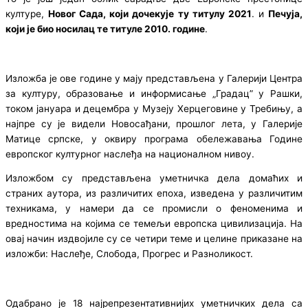
културе,
Новог Сада, који дочекује ту титулу 2021
. и
Печуја,
који је био носилац те титуле 2010. године
.
Изложба је ове године у мају представљена у Галерији Центра
за културу, образовање и информисање „Градац” у Рашки,
током јануара и децембра у Музеју Херцеговине у Требињу, а
најпре су је видели Новосађани, прошлог лета, у Галерије
Матице српске, у оквиру програма обележавања Године
европског културног наслеђа на националном нивоу.
Изложбом су представљена уметничка дела домаћих и
страних аутора, из различитих епоха, изведена у различитим
техникама, у намери да се промисли о феноменима и
вредностима на којима се темељи европска цивилизација. На
овај начин издвојиле су се четири теме и целине приказане на
изложби: Наслеђе, Слобода, Прогрес и Разноликост.
Одабрано је 18 најрепрезентативнијих уметничких дела са