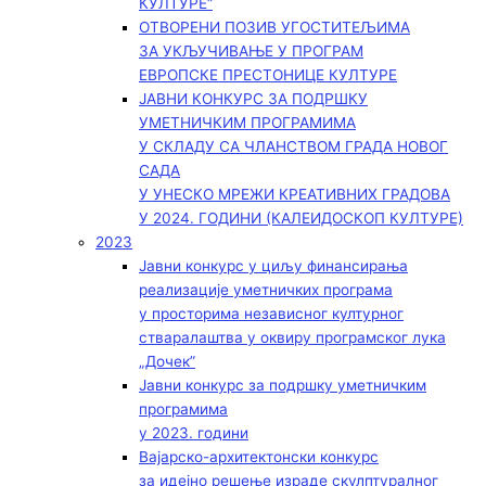
КУЛТУРЕ“
ОТВОРЕНИ ПОЗИВ УГОСТИТЕЉИМА
ЗА УКЉУЧИВАЊЕ У ПРОГРАМ
ЕВРОПСКЕ ПРЕСТОНИЦЕ КУЛТУРЕ
ЈАВНИ КОНКУРС ЗА ПОДРШКУ
УМЕТНИЧКИМ ПРОГРАМИМА
У СКЛАДУ СА ЧЛАНСТВОМ ГРАДА НОВОГ
САДА
У УНЕСКО МРЕЖИ КРЕАТИВНИХ ГРАДОВА
У 2024. ГОДИНИ (КАЛЕИДОСКОП КУЛТУРЕ)
2023
Јавни конкурс у циљу финансирања
реализације уметничких програма
у просторима независног културног
стваралаштва у оквиру програмског лука
„Дочек”
Јавни конкурс за подршку уметничким
програмима
у 2023. години
Вајарско-архитектонски конкурс
за идејно решење израде скулптуралног