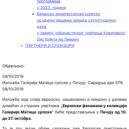
програмима
у 2023. години
Вајарско-архитектонски конкурс
за идејно решење израде скулптуралног
дела
у оквиру урбанистичког уређења Креативног
Дистрикта на Лиману
ПАРТНЕРИ И СПОНЗОРИ
Објављено:
08/10/2019
Изложба Галерије Матице српске у Печују: Сарадња две ЕПК
08/10/2019
Изложба која спаја европско, национално и локално у делима
домаћих и страних уметника
„Европски феномени у колекцији
Галерије Матице српске“
биће представљена у
Печују од 10.
до 27. октобра
.
То је још један облик сарадње две Европске престонице