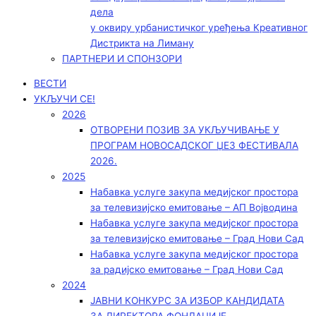
дела
у оквиру урбанистичког уређења Креативног
Дистрикта на Лиману
ПАРТНЕРИ И СПОНЗОРИ
ВЕСТИ
УКЉУЧИ СЕ!
2026
ОТВОРЕНИ ПОЗИВ ЗА УКЉУЧИВАЊЕ У
ПРОГРАМ НОВОСАДСКОГ ЏЕЗ ФЕСТИВАЛА
2026.
2025
Набавка услуге закупа медијског простора
за телевизијско емитовање – АП Војводинa
Набавка услуге закупа медијског простора
за телевизијско емитовање – Град Нови Сад
Набавка услуге закупа медијског простора
за радијско емитовање – Град Нови Сад
2024
ЈАВНИ КОНКУРС ЗА ИЗБОР КАНДИДАТА