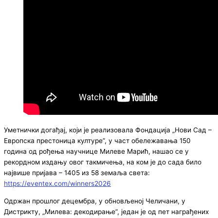
Уметнички догађај, који је реализовала Фондација „Нови Сад –
Европска престоница културе”, у част обележавања 150
година од рођења научнице Милеве Марић, нашао се у
рекордном издању овог такмичења, на ком је до сада било
највише пријава – 1405 из 58 земаља света:
https://eventex.com/winners2026
Одржан прошлог децембра, у обновљеној Челичани, у
Дистрикту, „Милева: декодирање”, један је од пет награђених