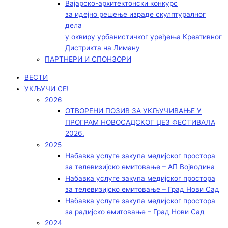
Вајарско-архитектонски конкурс
за идејно решење израде скулптуралног
дела
у оквиру урбанистичког уређења Креативног
Дистрикта на Лиману
ПАРТНЕРИ И СПОНЗОРИ
ВЕСТИ
УКЉУЧИ СЕ!
2026
ОТВОРЕНИ ПОЗИВ ЗА УКЉУЧИВАЊЕ У
ПРОГРАМ НОВОСАДСКОГ ЏЕЗ ФЕСТИВАЛА
2026.
2025
Набавка услуге закупа медијског простора
за телевизијско емитовање – АП Војводинa
Набавка услуге закупа медијског простора
за телевизијско емитовање – Град Нови Сад
Набавка услуге закупа медијског простора
за радијско емитовање – Град Нови Сад
2024