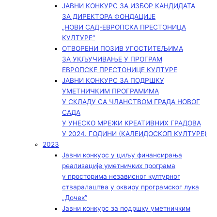
ЈАВНИ КОНКУРС ЗА ИЗБОР КАНДИДАТА
ЗА ДИРЕКТОРА ФОНДАЦИЈЕ
„НОВИ САД-ЕВРОПСКА ПРЕСТОНИЦА
КУЛТУРЕ“
ОТВОРЕНИ ПОЗИВ УГОСТИТЕЉИМА
ЗА УКЉУЧИВАЊЕ У ПРОГРАМ
ЕВРОПСКЕ ПРЕСТОНИЦЕ КУЛТУРЕ
ЈАВНИ КОНКУРС ЗА ПОДРШКУ
УМЕТНИЧКИМ ПРОГРАМИМА
У СКЛАДУ СА ЧЛАНСТВОМ ГРАДА НОВОГ
САДА
У УНЕСКО МРЕЖИ КРЕАТИВНИХ ГРАДОВА
У 2024. ГОДИНИ (КАЛЕИДОСКОП КУЛТУРЕ)
2023
Јавни конкурс у циљу финансирања
реализације уметничких програма
у просторима независног културног
стваралаштва у оквиру програмског лука
„Дочек”
Јавни конкурс за подршку уметничким