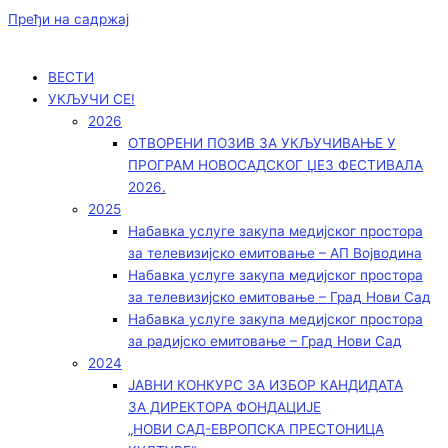
Пређи на садржај
ВЕСТИ
УКЉУЧИ СЕ!
2026
ОТВОРЕНИ ПОЗИВ ЗА УКЉУЧИВАЊЕ У
ПРОГРАМ НОВОСАДСКОГ ЏЕЗ ФЕСТИВАЛА
2026.
2025
Набавка услуге закупа медијског простора
за телевизијско емитовање – АП Војводинa
Набавка услуге закупа медијског простора
за телевизијско емитовање – Град Нови Сад
Набавка услуге закупа медијског простора
за радијско емитовање – Град Нови Сад
2024
ЈАВНИ КОНКУРС ЗА ИЗБОР КАНДИДАТА
ЗА ДИРЕКТОРА ФОНДАЦИЈЕ
„НОВИ САД-ЕВРОПСКА ПРЕСТОНИЦА