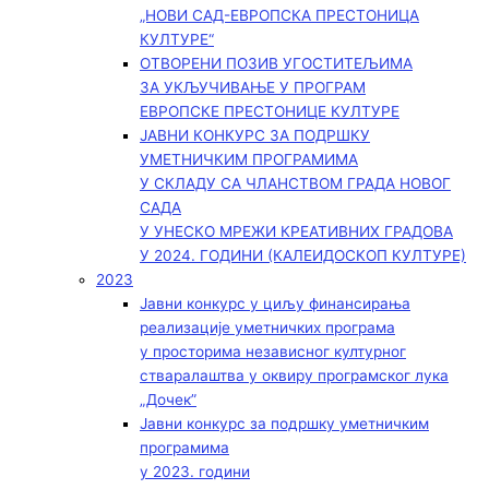
„НОВИ САД-ЕВРОПСКА ПРЕСТОНИЦА
КУЛТУРЕ“
ОТВОРЕНИ ПОЗИВ УГОСТИТЕЉИМА
ЗА УКЉУЧИВАЊЕ У ПРОГРАМ
ЕВРОПСКЕ ПРЕСТОНИЦЕ КУЛТУРЕ
ЈАВНИ КОНКУРС ЗА ПОДРШКУ
УМЕТНИЧКИМ ПРОГРАМИМА
У СКЛАДУ СА ЧЛАНСТВОМ ГРАДА НОВОГ
САДА
У УНЕСКО МРЕЖИ КРЕАТИВНИХ ГРАДОВА
У 2024. ГОДИНИ (КАЛЕИДОСКОП КУЛТУРЕ)
2023
Јавни конкурс у циљу финансирања
реализације уметничких програма
у просторима независног културног
стваралаштва у оквиру програмског лука
„Дочек”
Јавни конкурс за подршку уметничким
програмима
у 2023. години