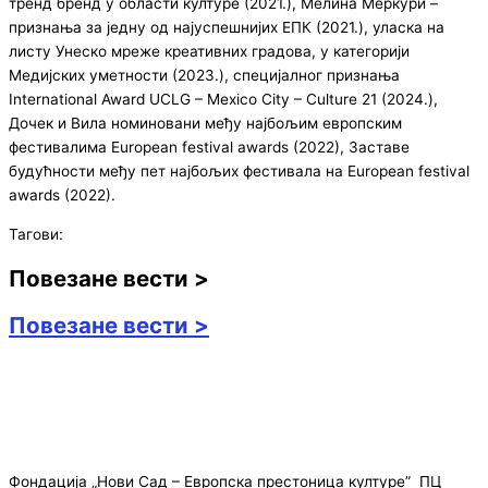
тренд бренд у области културе (2021.), Мелина Меркури –
признања за једну од најуспешнијих ЕПК (2021.), уласка на
листу Унеско мреже креативних градова, у категорији
Медијских уметности (2023.), специјалног признања
International Award UCLG – Mexico City – Culture 21 (2024.),
Дочек и Вила номиновани међу најбољим европским
фестивалима European festival awards (2022), Заставе
будућности међу пет најбољих фестивала на European festival
awards (2022).
Тагови:
Повезане вести >
Повезане вести >
Фондација „Нови Сад – Европска престоница културе” ПЦ