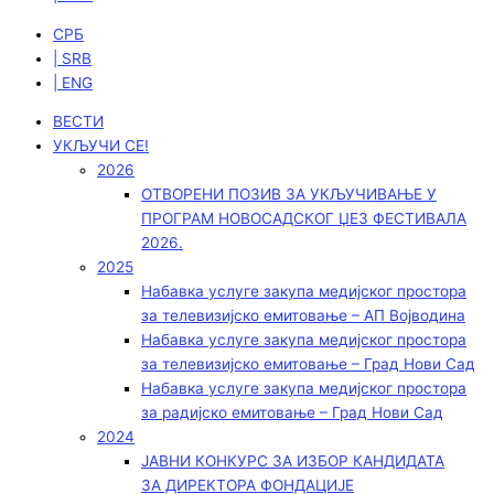
СРБ
| SRB
| ENG
ВЕСТИ
УКЉУЧИ СЕ!
2026
ОТВОРЕНИ ПОЗИВ ЗА УКЉУЧИВАЊЕ У
ПРОГРАМ НОВОСАДСКОГ ЏЕЗ ФЕСТИВАЛА
2026.
2025
Набавка услуге закупа медијског простора
за телевизијско емитовање – АП Војводинa
Набавка услуге закупа медијског простора
за телевизијско емитовање – Град Нови Сад
Набавка услуге закупа медијског простора
за радијско емитовање – Град Нови Сад
2024
ЈАВНИ КОНКУРС ЗА ИЗБОР КАНДИДАТА
ЗА ДИРЕКТОРА ФОНДАЦИЈЕ