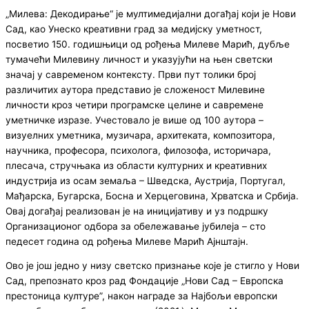
„Милева: Декодирање“ је мултимедијални догађај који је Нови
Сад, као Унеско креативни град за медијску уметност,
посветио 150. годишњици од рођења Милеве Марић, дубље
тумачећи Милевину личност и указујући на њен светски
значај у савременом контексту. Први пут толики број
различитих аутора представио је сложеност Милевине
личности кроз четири програмске целине и савремене
уметничке изразе. Учестовало је више од 100 аутора –
визуелних уметника, музичара, архитеката, композитора,
научника, професора, психолога, филозофа, историчара,
плесача, стручњака из области културних и креативних
индустрија из осам земаља – Шведска, Аустрија, Португал,
Мађарска, Бугарска, Босна и Херцеговина, Хрватска и Србија.
Овај догађај реализован је на иницијативу и уз подршку
Организационог одбора за обележавање јубилеја – сто
педесет година од рођења Милеве Марић Ајнштајн.
Ово је још једно у низу светско признање које је стигло у Нови
Сад, препознато кроз рад Фондације „Нови Сад – Европска
престоница културе”, након награде за Најбољи европски