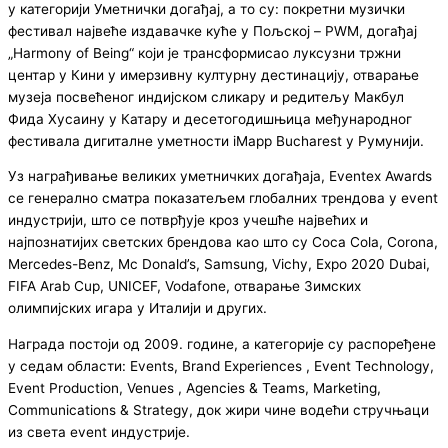
у категорији Уметнички догађај, а то су: покретни музички
фестивал највеће издавачке куће у Пољској – PWM, догађај
„Harmony of Being“ који је трансформисао луксузни тржни
центар у Кини у имерзивну културну дестинацију, отварање
музеја посвећеног индијском сликару и редитељу Макбул
Фида Хусаину у Катару и десетогодишњица међународног
фестивала дигиталне уметности iMapp Bucharest у Румунији.
Уз награђивање великих уметничких догађаја, Eventex Awards
се генерално сматра показатељем глобалних трендова у event
индустрији, што се потврђује кроз учешће највећих и
најпознатијих светских брендова као што су Coca Cola, Corona,
Mercedes-Benz, Mc Donald’s, Samsung, Vichy, Expo 2020 Dubai,
FIFA Arab Cup, UNICEF, Vodafone, отварање Зимских
олимпијских игара у Италији и других.
Награда постоји од 2009. године, а категорије су распоређене
у седам области: Events, Brand Experiences , Event Technology,
Event Production, Venues , Agencies & Teams, Marketing,
Communications & Strategy, док жири чине водећи стручњаци
из света event индустрије.