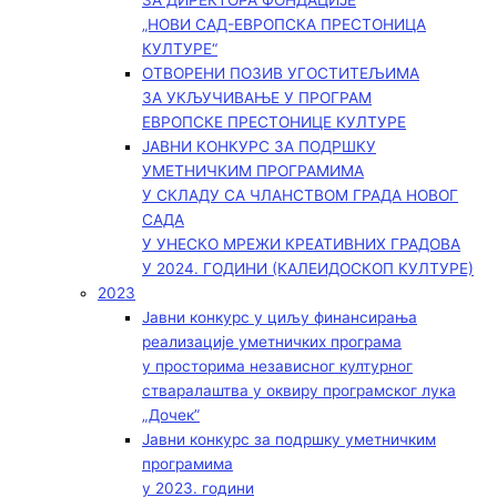
ЗА ДИРЕКТОРА ФОНДАЦИЈЕ
„НОВИ САД-ЕВРОПСКА ПРЕСТОНИЦА
КУЛТУРЕ“
ОТВОРЕНИ ПОЗИВ УГОСТИТЕЉИМА
ЗА УКЉУЧИВАЊЕ У ПРОГРАМ
ЕВРОПСКЕ ПРЕСТОНИЦЕ КУЛТУРЕ
ЈАВНИ КОНКУРС ЗА ПОДРШКУ
УМЕТНИЧКИМ ПРОГРАМИМА
У СКЛАДУ СА ЧЛАНСТВОМ ГРАДА НОВОГ
САДА
У УНЕСКО МРЕЖИ КРЕАТИВНИХ ГРАДОВА
У 2024. ГОДИНИ (КАЛЕИДОСКОП КУЛТУРЕ)
2023
Јавни конкурс у циљу финансирања
реализације уметничких програма
у просторима независног културног
стваралаштва у оквиру програмског лука
„Дочек”
Јавни конкурс за подршку уметничким
програмима
у 2023. години