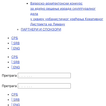
Вајарско-архитектонски конкурс
за идејно решење израде скулптуралног
дела
у оквиру урбанистичког уређења Креативног
Дистрикта на Лиману
ПАРТНЕРИ И СПОНЗОРИ
СРБ
| SRB
| ENG
СРБ
| SRB
| ENG
Претрага
Претрага
СРБ
| SRB
| ENG