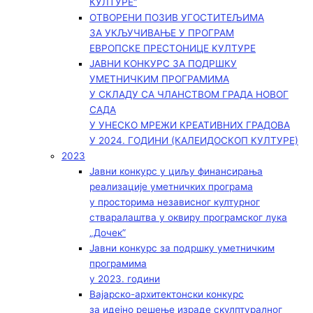
КУЛТУРЕ“
ОТВОРЕНИ ПОЗИВ УГОСТИТЕЉИМА
ЗА УКЉУЧИВАЊЕ У ПРОГРАМ
ЕВРОПСКЕ ПРЕСТОНИЦЕ КУЛТУРЕ
ЈАВНИ КОНКУРС ЗА ПОДРШКУ
УМЕТНИЧКИМ ПРОГРАМИМА
У СКЛАДУ СА ЧЛАНСТВОМ ГРАДА НОВОГ
САДА
У УНЕСКО МРЕЖИ КРЕАТИВНИХ ГРАДОВА
У 2024. ГОДИНИ (КАЛЕИДОСКОП КУЛТУРЕ)
2023
Јавни конкурс у циљу финансирања
реализације уметничких програма
у просторима независног културног
стваралаштва у оквиру програмског лука
„Дочек”
Јавни конкурс за подршку уметничким
програмима
у 2023. години
Вајарско-архитектонски конкурс
за идејно решење израде скулптуралног