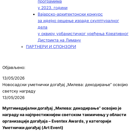
програмима
у 2023. години
Вајарско-архитектонски конкурс
за идејно решење израде скулптуралног
дела
у оквиру урбанистичког уређења Креативног
Дистрикта на Лиману
ПАРТНЕРИ И СПОНЗОРИ
Објављено:
13/05/2026
Новосадски уметнички догађај „Милева: декодирање” освојио
светску награду
13/05/2026
Мултимедијални догађај „Милева: декодирање” освојио је
награду на најпрестижнијем светском такмичењу у области
организације догађаја – Eventex Awards, у категорији
Уметнички догађај (Art Event)