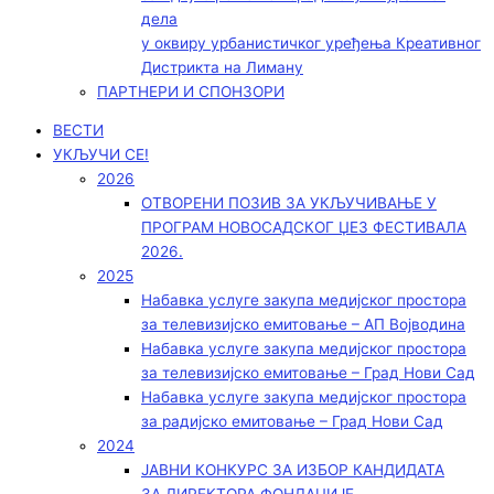
дела
у оквиру урбанистичког уређења Креативног
Дистрикта на Лиману
ПАРТНЕРИ И СПОНЗОРИ
ВЕСТИ
УКЉУЧИ СЕ!
2026
ОТВОРЕНИ ПОЗИВ ЗА УКЉУЧИВАЊЕ У
ПРОГРАМ НОВОСАДСКОГ ЏЕЗ ФЕСТИВАЛА
2026.
2025
Набавка услуге закупа медијског простора
за телевизијско емитовање – АП Војводинa
Набавка услуге закупа медијског простора
за телевизијско емитовање – Град Нови Сад
Набавка услуге закупа медијског простора
за радијско емитовање – Град Нови Сад
2024
ЈАВНИ КОНКУРС ЗА ИЗБОР КАНДИДАТА