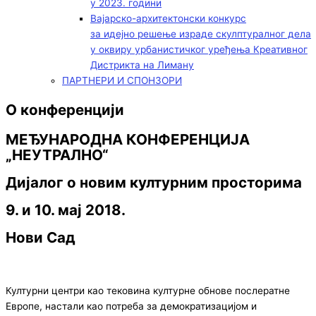
у 2023. години
Вајарско-архитектонски конкурс
за идејно решење израде скулптуралног дела
у оквиру урбанистичког уређења Креативног
Дистрикта на Лиману
ПАРТНЕРИ И СПОНЗОРИ
О конференцији
МЕЂУНАРОДНА КОНФЕРЕНЦИЈА
„НЕУТРАЛНО“
Дијалог о новим културним просторима
9. и 10. мај 2018.
Нови Сад
Културни центри као тековина културне обнове послератне
Европе, настали као потреба за демократизацијом и