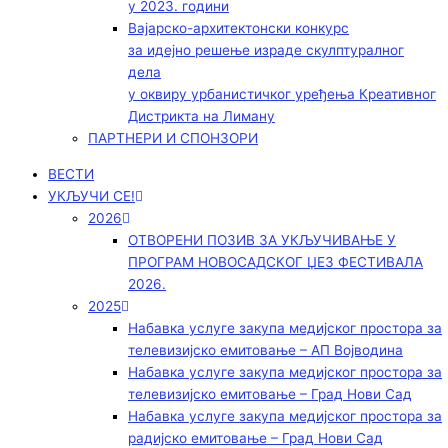
у 2023. години
Вајарско-архитектонски конкурс
за идејно решење израде скулптуралног
дела
у оквиру урбанистичког уређења Креативног
Дистрикта на Лиману
ПАРТНЕРИ И СПОНЗОРИ
ВЕСТИ
УКЉУЧИ СЕ!
2026
ОТВОРЕНИ ПОЗИВ ЗА УКЉУЧИВАЊЕ У
ПРОГРАМ НОВОСАДСКОГ ЏЕЗ ФЕСТИВАЛА
2026.
2025
Набавка услуге закупа медијског простора за
телевизијско емитовање – АП Војводинa
Набавка услуге закупа медијског простора за
телевизијско емитовање – Град Нови Сад
Набавка услуге закупа медијског простора за
радијско емитовање – Град Нови Сад