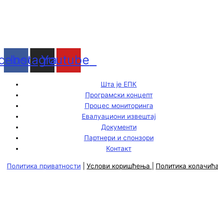
cebook
Instagram
Youtube
Шта је ЕПК
Програмски концепт
Процес мониторинга
Евалуациони извештај
Документи
Партнери и спонзори
Контакт
Политика приватности
|
Услови коришћења
|
Политика колачић