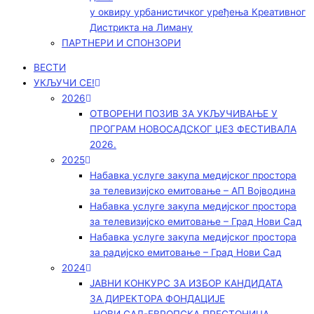
у оквиру урбанистичког уређења Креативног
Дистрикта на Лиману
ПАРТНЕРИ И СПОНЗОРИ
ВЕСТИ
УКЉУЧИ СЕ!
2026
ОТВОРЕНИ ПОЗИВ ЗА УКЉУЧИВАЊЕ У
ПРОГРАМ НОВОСАДСКОГ ЏЕЗ ФЕСТИВАЛА
2026.
2025
Набавка услуге закупа медијског простора
за телевизијско емитовање – АП Војводинa
Набавка услуге закупа медијског простора
за телевизијско емитовање – Град Нови Сад
Набавка услуге закупа медијског простора
за радијско емитовање – Град Нови Сад
2024
ЈАВНИ КОНКУРС ЗА ИЗБОР КАНДИДАТА
ЗА ДИРЕКТОРА ФОНДАЦИЈЕ