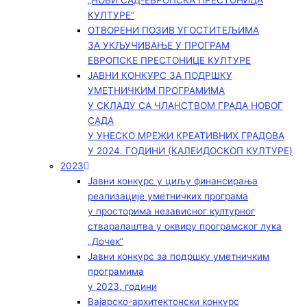
„НОВИ САД-ЕВРОПСКА ПРЕСТОНИЦА
КУЛТУРЕ“
ОТВОРЕНИ ПОЗИВ УГОСТИТЕЉИМА
ЗА УКЉУЧИВАЊЕ У ПРОГРАМ
ЕВРОПСКЕ ПРЕСТОНИЦЕ КУЛТУРЕ
ЈАВНИ КОНКУРС ЗА ПОДРШКУ
УМЕТНИЧКИМ ПРОГРАМИМА
У СКЛАДУ СА ЧЛАНСТВОМ ГРАДА НОВОГ
САДА
У УНЕСКО МРЕЖИ КРЕАТИВНИХ ГРАДОВА
У 2024. ГОДИНИ (КАЛЕИДОСКОП КУЛТУРЕ)
2023
Јавни конкурс у циљу финансирања
реализације уметничких програма
у просторима независног културног
стваралаштва у оквиру програмског лука
„Дочек”
Јавни конкурс за подршку уметничким
програмима
у 2023. години
Вајарско-архитектонски конкурс