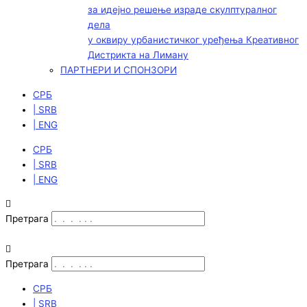
за идејно решење израде скулптуралног
дела
у оквиру урбанистичког уређења Креативног
Дистрикта на Лиману
ПАРТНЕРИ И СПОНЗОРИ
СРБ
| SRB
| ENG
СРБ
| SRB
| ENG
Претрага
Претрага
СРБ
| SRB