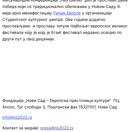
победе који се традиционално обележава у Новом Саду 9.
маја кроз манифестацију
Ритам Европе
у организацији
Студентског културног центра. Ове године додатно
прослављамо и прославу титуле Најбољег европског великог
фестивала коју је коју је Егзит фестивал недавно освојио по
други пут у овој деценији.
Фондација „Нови Сад – Европска престоница културе” ПЦ
Аполо, Трг слободе 3, Поштански фах 15321101, Нови Сад
info@ns2022.rs
Контакт за медије:
press@ns2022.rs