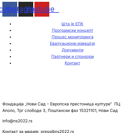
cebook
Instagram
Youtube
Шта је ЕПК
Програмски концепт
Процес мониторинга
Евалуациони извештај
Документи
Партнери и спонзори
Контакт
Фондација „Нови Сад – Европска престоница културе” ПЦ
Аполо, Трг слободе 3, Поштански фах 15321101, Нови Сад
info@ns2022.rs
Контакт за медије: press@ns2022.rs