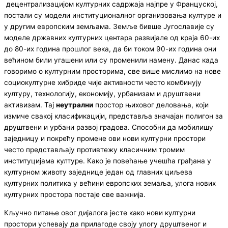
децентрализацијом културних садржаја најпре у Француској,
постали су модели институционалног организовања културе и
у другим европским земљама. Земље бивше Југославије су
моделе државних културних центара развијале од краја 60-их
до 80-их година прошлог века, да би током 90-их година они
већином били угашени или су променили намену. Данас када
говоримо о културним просторима, све више мислимо на нове
социокултурне хибриде чије активности често комбинују
културу, технологију, економију, урбанизам и друштвени
активизам. Тај
неутрални
простор њиховог деловања, који
измиче свакој класификацији, представља значајан полигон за
друштвени и урбани развој градова. Способни да мобилишу
заједницу и покрећу промене ови нови културни простори
често представљају противтежу класичним тромим
институцијама културе. Како је повећање учешћа грађана у
културном животу заједнице један од главних циљева
културних политика у већини европских земаља, улога нових
културних простора постаје све важнија.
Кључно питање овог дијалога јесте како нови културни
простори успевају да прилагоде своју улогу друштвеног и