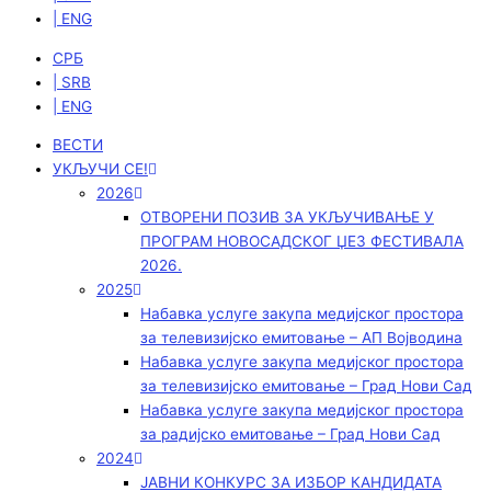
| ENG
СРБ
| SRB
| ENG
ВЕСТИ
УКЉУЧИ СЕ!
2026
ОТВОРЕНИ ПОЗИВ ЗА УКЉУЧИВАЊЕ У
ПРОГРАМ НОВОСАДСКОГ ЏЕЗ ФЕСТИВАЛА
2026.
2025
Набавка услуге закупа медијског простора
за телевизијско емитовање – АП Војводинa
Набавка услуге закупа медијског простора
за телевизијско емитовање – Град Нови Сад
Набавка услуге закупа медијског простора
за радијско емитовање – Град Нови Сад
2024
ЈАВНИ КОНКУРС ЗА ИЗБОР КАНДИДАТА