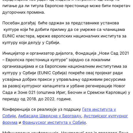
питање да ли титула Европске престонице може бити покретач
дугорочних промена.
Посебан догађај биће одржан за представнике установа
културе који ће добити прилику да се умреже са чланицама
EUNIC кластера, мреже европских националних института за
културу који делују у Србији.
Иницијатор и организатор дијалога, Фондација „Нови Сад 2021
– Европска престоница културе“ заједно са локалним
организацијама и са Европским националним институтима за
културу у Србији (EUNIC Србија) покреће овај пројекат ради
усвајања добрих пракси у управљању одрживим ресурсима
за развој културног капацитета и урбане регенерације Новог
Сада и Зоне 021 (општина Ириг, Беочин и Сремски Карловци) у
периоду од 2018. до 2022. године.
Конференција се реализује уз подршку
Гете института у
Србији
,
Амбасаде Шведске у Београду
,
Аустријског културног
форума
и
Француског института у Србији
.
Међународна конференција „Неутрално“ део је прославе Дана