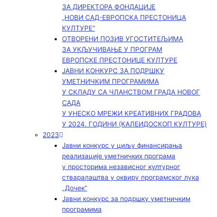
ЗА ДИРЕКТОРА ФОНДАЦИЈЕ
„НОВИ САД-ЕВРОПСКА ПРЕСТОНИЦА
КУЛТУРЕ“
ОТВОРЕНИ ПОЗИВ УГОСТИТЕЉИМА
ЗА УКЉУЧИВАЊЕ У ПРОГРАМ
ЕВРОПСКЕ ПРЕСТОНИЦЕ КУЛТУРЕ
ЈАВНИ КОНКУРС ЗА ПОДРШКУ
УМЕТНИЧКИМ ПРОГРАМИМА
У СКЛАДУ СА ЧЛАНСТВОМ ГРАДА НОВОГ
САДА
У УНЕСКО МРЕЖИ КРЕАТИВНИХ ГРАДОВА
У 2024. ГОДИНИ (КАЛЕИДОСКОП КУЛТУРЕ)
2023
Јавни конкурс у циљу финансирања
реализације уметничких програма
у просторима независног културног
стваралаштва у оквиру програмског лука
„Дочек”
Јавни конкурс за подршку уметничким
програмима