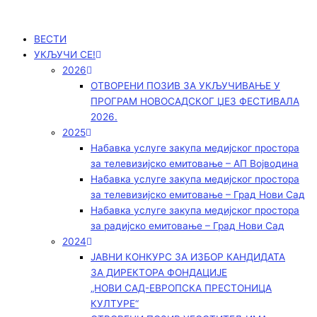
Пређи
на
садржај
ВЕСТИ
УКЉУЧИ СЕ!
2026
ОТВОРЕНИ ПОЗИВ ЗА УКЉУЧИВАЊЕ У
ПРОГРАМ НОВОСАДСКОГ ЏЕЗ ФЕСТИВАЛА
2026.
2025
Набавка услуге закупа медијског простора
за телевизијско емитовање – АП Војводинa
Набавка услуге закупа медијског простора
за телевизијско емитовање – Град Нови Сад
Набавка услуге закупа медијског простора
за радијско емитовање – Град Нови Сад
2024
ЈАВНИ КОНКУРС ЗА ИЗБОР КАНДИДАТА
ЗА ДИРЕКТОРА ФОНДАЦИЈЕ
„НОВИ САД-ЕВРОПСКА ПРЕСТОНИЦА
КУЛТУРЕ“