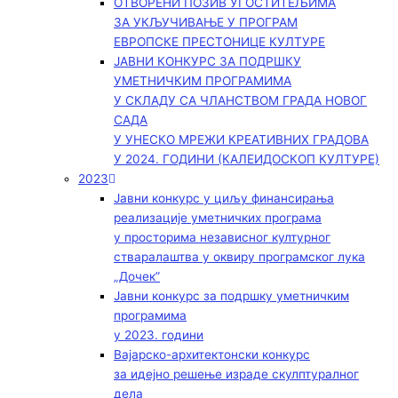
ОТВОРЕНИ ПОЗИВ УГОСТИТЕЉИМА
ЗА УКЉУЧИВАЊЕ У ПРОГРАМ
ЕВРОПСКЕ ПРЕСТОНИЦЕ КУЛТУРЕ
ЈАВНИ КОНКУРС ЗА ПОДРШКУ
УМЕТНИЧКИМ ПРОГРАМИМА
У СКЛАДУ СА ЧЛАНСТВОМ ГРАДА НОВОГ
САДА
У УНЕСКО МРЕЖИ КРЕАТИВНИХ ГРАДОВА
У 2024. ГОДИНИ (КАЛЕИДОСКОП КУЛТУРЕ)
2023
Јавни конкурс у циљу финансирања
реализације уметничких програма
у просторима независног културног
стваралаштва у оквиру програмског лука
„Дочек”
Јавни конкурс за подршку уметничким
програмима
у 2023. години
Вајарско-архитектонски конкурс
за идејно решење израде скулптуралног
дела