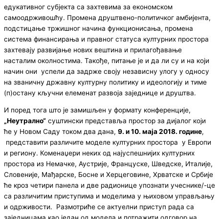
едукативног субјекта са захтевима за економском
самоодрживошћу. Промена друштвено-политичког амбијента,
подстицање тржишног начина функционисања, промена
система финансирања и правног статуса културних простора
захтевају развијање нових вештина и прилагођавање
насталим околностима. Такође, питање је и да ли су и на који
начин они успели да задрже своју независну улогу у односу
на званичну државну културну политику и идеологију и тиме
(п)остану кључни елеменат развоја заједнице и друштва.
И поред тога што је замишљен у формату конференције,
„Неутрално“
суштински представља простор за дијалог који
ће у Новом Саду током два дана,
9. и 10. маја 2018. године
,
представити различите моделе културних простора у Европи
и региону. Коменаџери неких од најуспешнијих културних
простора из Немачке, Аустрије, Француске, Шведске, Италије,
Словеније, Мађарске, Босне и Херцеговине, Хрватске и Србије
ће кроз четири панела и две радионице упознати учеснике/-це
са различитим приступима и моделима у њиховом управљању
и одрживости. Размотриће се актуелни приступ рада са
заједницама као један од модела и потражити одговор на