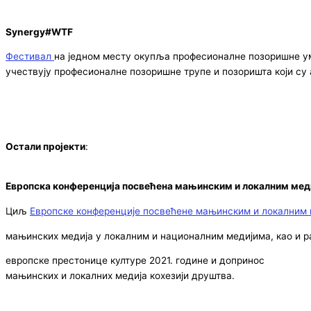
Synergy#WTF
Фестивал
на једном месту окупља професионалне позоришне уме
учествују професионалне позоришне трупе и позоришта који су 
Остали пројекти
:
Европска конференција посвећена мањинским и локалним мед
Циљ
Европске конференције посвећене мањинским и локалним
мањинских медија у локалним и националним медијима, као и р
европске престонице културе 2021. године и допринос
мањинских и локалних медија кохезији друштва.