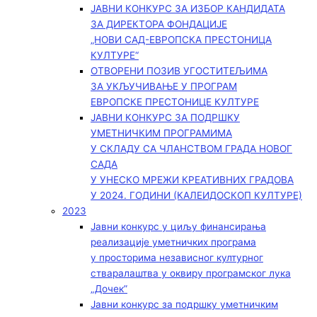
ЈАВНИ КОНКУРС ЗА ИЗБОР КАНДИДАТА
ЗА ДИРЕКТОРА ФОНДАЦИЈЕ
„НОВИ САД-ЕВРОПСКА ПРЕСТОНИЦА
КУЛТУРЕ“
ОТВОРЕНИ ПОЗИВ УГОСТИТЕЉИМА
ЗА УКЉУЧИВАЊЕ У ПРОГРАМ
ЕВРОПСКЕ ПРЕСТОНИЦЕ КУЛТУРЕ
ЈАВНИ КОНКУРС ЗА ПОДРШКУ
УМЕТНИЧКИМ ПРОГРАМИМА
У СКЛАДУ СА ЧЛАНСТВОМ ГРАДА НОВОГ
САДА
У УНЕСКО МРЕЖИ КРЕАТИВНИХ ГРАДОВА
У 2024. ГОДИНИ (КАЛЕИДОСКОП КУЛТУРЕ)
2023
Јавни конкурс у циљу финансирања
реализације уметничких програма
у просторима независног културног
стваралаштва у оквиру програмског лука
„Дочек”
Јавни конкурс за подршку уметничким