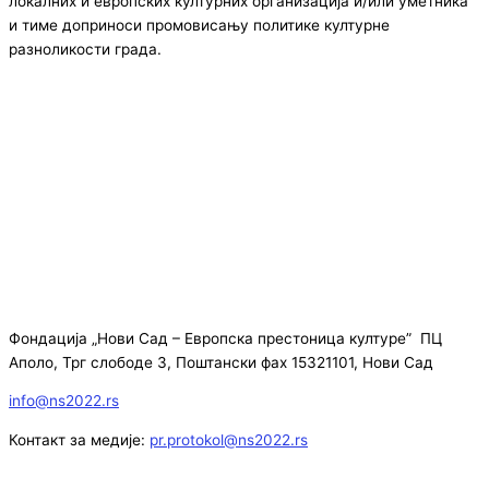
локалних и европских културних организација и/или уметника
и тиме доприноси промовисању политике културне
разноликости града.
Фондација „Нови Сад – Европска престоница културе” ПЦ
Аполо, Трг слободе 3, Поштански фах 15321101, Нови Сад
info@ns2022.rs
Контакт за медије:
pr.protokol@ns2022.rs