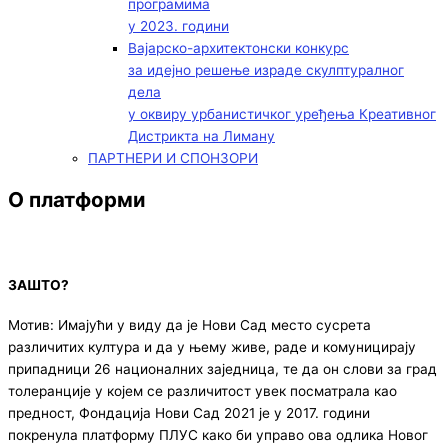
програмима
у 2023. години
Вајарско-архитектонски конкурс
за идејно решење израде скулптуралног
дела
у оквиру урбанистичког уређења Креативног
Дистрикта на Лиману
ПАРТНЕРИ И СПОНЗОРИ
О платформи
ЗАШТО?
Мотив: Имајући у виду да је Нови Сад место сусрета
различитих култура и да у њему живе, раде и комуницирају
припадници 26 националних заједница, те да он слови за град
толеранције у којем се различитост увек посматрала као
предност, Фондација Нови Сад 2021 је у 2017. години
покренула платформу ПЛУС како би управо ова одлика Новог