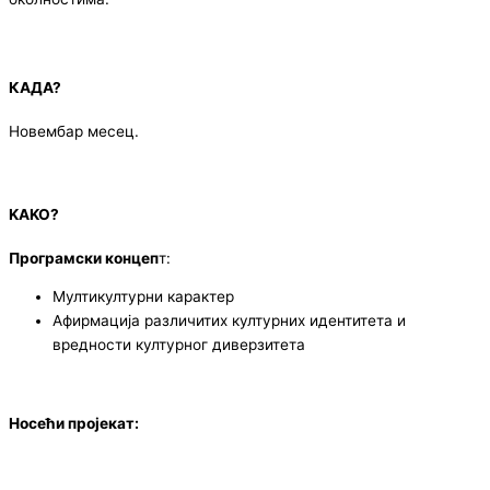
КАДА?
Новембар месец.
KAKO?
Програмски концеп
т:
Mултикултурни карактер
Афирмација различитих културних идентитета и
вредности културног диверзитета
Носећи пројекат: