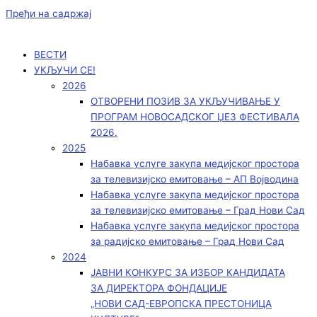
Пређи на садржај
ВЕСТИ
УКЉУЧИ СЕ!
2026
ОТВОРЕНИ ПОЗИВ ЗА УКЉУЧИВАЊЕ У
ПРОГРАМ НОВОСАДСКОГ ЏЕЗ ФЕСТИВАЛА
2026.
2025
Набавка услуге закупа медијског простора
за телевизијско емитовање – АП Војводинa
Набавка услуге закупа медијског простора
за телевизијско емитовање – Град Нови Сад
Набавка услуге закупа медијског простора
за радијско емитовање – Град Нови Сад
2024
ЈАВНИ КОНКУРС ЗА ИЗБОР КАНДИДАТА
ЗА ДИРЕКТОРА ФОНДАЦИЈЕ
„НОВИ САД-ЕВРОПСКА ПРЕСТОНИЦА