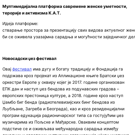
Мултимедијална платформа савремене женске уметности,
терорије и активизма К.А.Т.
Идеја платформе:
стварање простора за презентацију свих видова актуелног ж
би се оживела узазајмна сарадња и могућности заједничког дел
Новосадски џез фестивал
Овај
фестивал
има дугу и богату традицију и Фондација га
подржава кроз пројекат из Апликационе књиге Братски џез
оркестри Европе у оквиру којег је 2017. године организован
ЕПК дан и наступ џез бендова из подунавских градова –
европских престоница културе, а 2018. године кроз наступ
Џамбо биг бенда (радиотелевизијских бинг бендова из
Љубљане, Загреба и Београда), као и кроз резиденцијални
програм едукација радионичарског типа са гостујућим џез
музичарима из Пољске и Мађарске. Оваквим концептом
подстиче се и оживљава међународна сарадња између