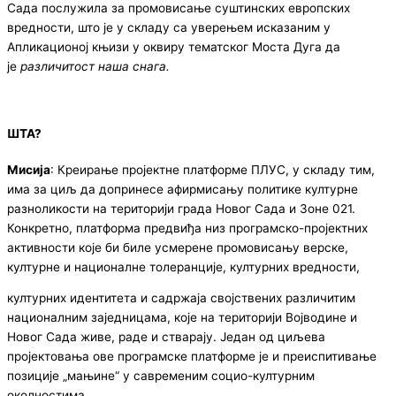
Сада послужила за промовисање суштинских европских
вредности, што је у складу са уверењем исказаним у
Апликационој књизи у оквиру тематског Моста Дуга да
је
различитост наша снага.
ШТА?
Мисија
: Креирање пројектне платформе ПЛУС, у складу тим,
има за циљ да допринесе афирмисању политике културне
разноликости на територији града Новог Сада и Зоне 021.
Конкретно, платформа предвиђа низ програмско-пројектних
активности које би биле усмерене промовисању верске,
културне и националне толеранције, културних вредности,
културних идентитета и садржаја својствених различитим
националним заједницама, које на територији Војводине и
Новог Сада живе, раде и стварају. Један од циљева
пројектовања ове програмске платформе је и преиспитивање
позиције „мањине“ у савременим социо-културним
околностима.