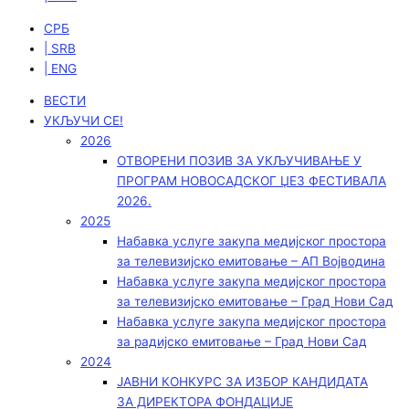
СРБ
| SRB
| ENG
ВЕСТИ
УКЉУЧИ СЕ!
2026
ОТВОРЕНИ ПОЗИВ ЗА УКЉУЧИВАЊЕ У
ПРОГРАМ НОВОСАДСКОГ ЏЕЗ ФЕСТИВАЛА
2026.
2025
Набавка услуге закупа медијског простора
за телевизијско емитовање – АП Војводинa
Набавка услуге закупа медијског простора
за телевизијско емитовање – Град Нови Сад
Набавка услуге закупа медијског простора
за радијско емитовање – Град Нови Сад
2024
ЈАВНИ КОНКУРС ЗА ИЗБОР КАНДИДАТА
ЗА ДИРЕКТОРА ФОНДАЦИЈЕ