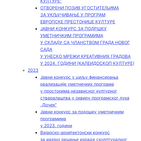
КУЛТУРЕ“
ОТВОРЕНИ ПОЗИВ УГОСТИТЕЉИМА
ЗА УКЉУЧИВАЊЕ У ПРОГРАМ
ЕВРОПСКЕ ПРЕСТОНИЦЕ КУЛТУРЕ
ЈАВНИ КОНКУРС ЗА ПОДРШКУ
УМЕТНИЧКИМ ПРОГРАМИМА
У СКЛАДУ СА ЧЛАНСТВОМ ГРАДА НОВОГ
САДА
У УНЕСКО МРЕЖИ КРЕАТИВНИХ ГРАДОВА
У 2024. ГОДИНИ (КАЛЕИДОСКОП КУЛТУРЕ)
2023
Јавни конкурс у циљу финансирања
реализације уметничких програма
у просторима независног културног
стваралаштва у оквиру програмског лука
„Дочек”
Јавни конкурс за подршку уметничким
програмима
у 2023. години
Вајарско-архитектонски конкурс
за идејно решење израде скулптуралног