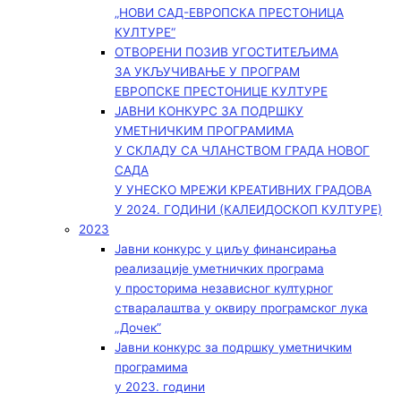
„НОВИ САД-ЕВРОПСКА ПРЕСТОНИЦА
КУЛТУРЕ“
ОТВОРЕНИ ПОЗИВ УГОСТИТЕЉИМА
ЗА УКЉУЧИВАЊЕ У ПРОГРАМ
ЕВРОПСКЕ ПРЕСТОНИЦЕ КУЛТУРЕ
ЈАВНИ КОНКУРС ЗА ПОДРШКУ
УМЕТНИЧКИМ ПРОГРАМИМА
У СКЛАДУ СА ЧЛАНСТВОМ ГРАДА НОВОГ
САДА
У УНЕСКО МРЕЖИ КРЕАТИВНИХ ГРАДОВА
У 2024. ГОДИНИ (КАЛЕИДОСКОП КУЛТУРЕ)
2023
Јавни конкурс у циљу финансирања
реализације уметничких програма
у просторима независног културног
стваралаштва у оквиру програмског лука
„Дочек”
Јавни конкурс за подршку уметничким
програмима
у 2023. години