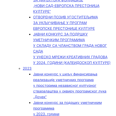
ЗА ДИРЕКТОРА ФОНДАЦИЈЕ
„НОВИ САД-ЕВРОПСКА ПРЕСТОНИЦА
КУЛТУРЕ“
ОТВОРЕНИ ПОЗИВ УГОСТИТЕЉИМА
ЗА УКЉУЧИВАЊЕ У ПРОГРАМ
ЕВРОПСКЕ ПРЕСТОНИЦЕ КУЛТУРЕ
ЈАВНИ КОНКУРС ЗА ПОДРШКУ
УМЕТНИЧКИМ ПРОГРАМИМА
У СКЛАДУ СА ЧЛАНСТВОМ ГРАДА НОВОГ
САДА
У УНЕСКО МРЕЖИ КРЕАТИВНИХ ГРАДОВА
У 2024. ГОДИНИ (КАЛЕИДОСКОП КУЛТУРЕ)
2023
Јавни конкурс у циљу финансирања
реализације уметничких програма
у просторима независног културног
стваралаштва у оквиру програмског лука
„Дочек”
Јавни конкурс за подршку уметничким
програмима
у 2023. години