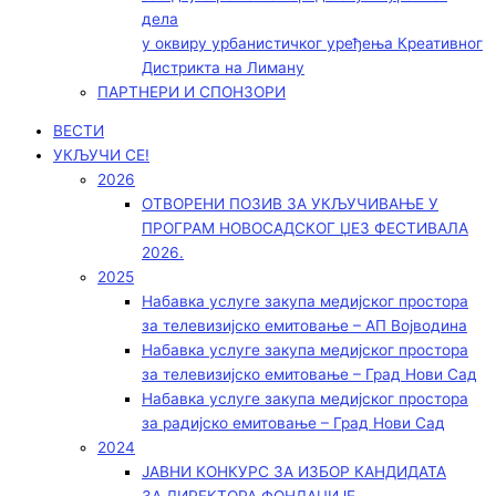
дела
у оквиру урбанистичког уређења Креативног
Дистрикта на Лиману
ПАРТНЕРИ И СПОНЗОРИ
ВЕСТИ
УКЉУЧИ СЕ!
2026
ОТВОРЕНИ ПОЗИВ ЗА УКЉУЧИВАЊЕ У
ПРОГРАМ НОВОСАДСКОГ ЏЕЗ ФЕСТИВАЛА
2026.
2025
Набавка услуге закупа медијског простора
за телевизијско емитовање – АП Војводинa
Набавка услуге закупа медијског простора
за телевизијско емитовање – Град Нови Сад
Набавка услуге закупа медијског простора
за радијско емитовање – Град Нови Сад
2024
ЈАВНИ КОНКУРС ЗА ИЗБОР КАНДИДАТА