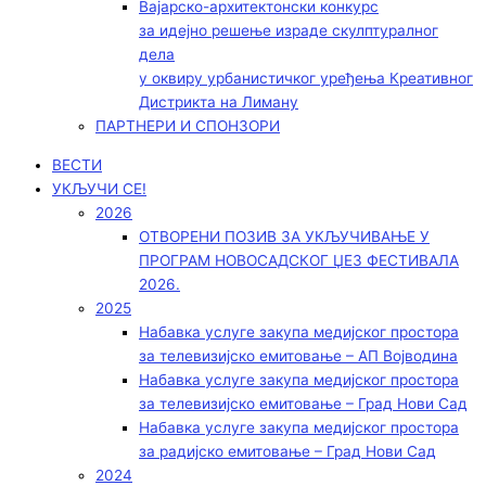
Вајарско-архитектонски конкурс
за идејно решење израде скулптуралног
дела
у оквиру урбанистичког уређења Креативног
Дистрикта на Лиману
ПАРТНЕРИ И СПОНЗОРИ
ВЕСТИ
УКЉУЧИ СЕ!
2026
ОТВОРЕНИ ПОЗИВ ЗА УКЉУЧИВАЊЕ У
ПРОГРАМ НОВОСАДСКОГ ЏЕЗ ФЕСТИВАЛА
2026.
2025
Набавка услуге закупа медијског простора
за телевизијско емитовање – АП Војводинa
Набавка услуге закупа медијског простора
за телевизијско емитовање – Град Нови Сад
Набавка услуге закупа медијског простора
за радијско емитовање – Град Нови Сад
2024