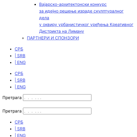
Вајарско-архитектонски конкурс
за идејно решење израде скулптуралног
дела
у оквиру урбанистичког уређења Креативног
Дистрикта на Лиману
ПАРТНЕРИ И СПОНЗОРИ
СРБ
| SRB
| ENG
СРБ
| SRB
| ENG
Претрага
Претрага
СРБ
| SRB
| ENG