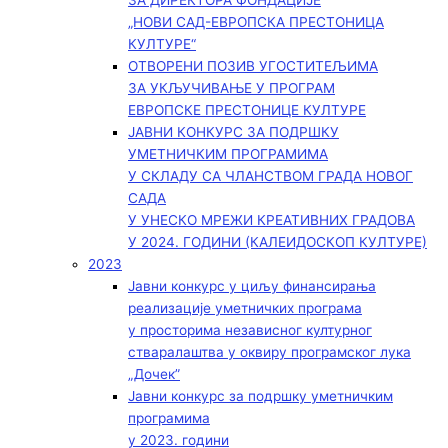
ЗА ДИРЕКТОРА ФОНДАЦИЈЕ
„НОВИ САД-ЕВРОПСКА ПРЕСТОНИЦА
КУЛТУРЕ“
ОТВОРЕНИ ПОЗИВ УГОСТИТЕЉИМА
ЗА УКЉУЧИВАЊЕ У ПРОГРАМ
ЕВРОПСКЕ ПРЕСТОНИЦЕ КУЛТУРЕ
ЈАВНИ КОНКУРС ЗА ПОДРШКУ
УМЕТНИЧКИМ ПРОГРАМИМА
У СКЛАДУ СА ЧЛАНСТВОМ ГРАДА НОВОГ
САДА
У УНЕСКО МРЕЖИ КРЕАТИВНИХ ГРАДОВА
У 2024. ГОДИНИ (КАЛЕИДОСКОП КУЛТУРЕ)
2023
Јавни конкурс у циљу финансирања
реализације уметничких програма
у просторима независног културног
стваралаштва у оквиру програмског лука
„Дочек”
Јавни конкурс за подршку уметничким
програмима
у 2023. години