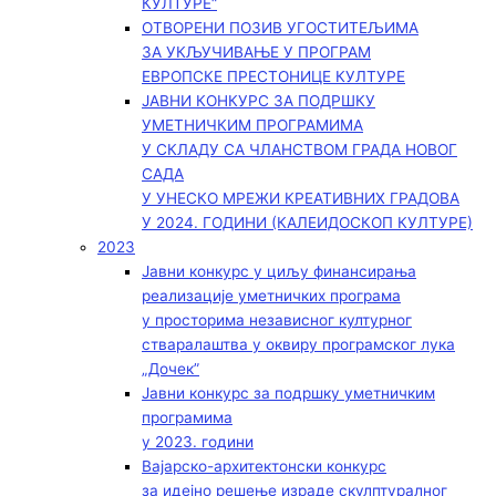
КУЛТУРЕ“
ОТВОРЕНИ ПОЗИВ УГОСТИТЕЉИМА
ЗА УКЉУЧИВАЊЕ У ПРОГРАМ
ЕВРОПСКЕ ПРЕСТОНИЦЕ КУЛТУРЕ
ЈАВНИ КОНКУРС ЗА ПОДРШКУ
УМЕТНИЧКИМ ПРОГРАМИМА
У СКЛАДУ СА ЧЛАНСТВОМ ГРАДА НОВОГ
САДА
У УНЕСКО МРЕЖИ КРЕАТИВНИХ ГРАДОВА
У 2024. ГОДИНИ (КАЛЕИДОСКОП КУЛТУРЕ)
2023
Јавни конкурс у циљу финансирања
реализације уметничких програма
у просторима независног културног
стваралаштва у оквиру програмског лука
„Дочек”
Јавни конкурс за подршку уметничким
програмима
у 2023. години
Вајарско-архитектонски конкурс
за идејно решење израде скулптуралног