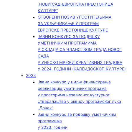
„НОВИ САД-ЕВРОПСКА ПРЕСТОНИЦА
КУЛТУРЕ“
ОТВОРЕНИ ПОЗИВ УГОСТИТЕЉИМА
ЗА УКЉУЧИВАЊЕ У ПРОГРАМ
ЕВРОПСКЕ ПРЕСТОНИЦЕ КУЛТУРЕ
ЈАВНИ КОНКУРС ЗА ПОДРШКУ
УМЕТНИЧКИМ ПРОГРАМИМА
У СКЛАДУ СА ЧЛАНСТВОМ ГРАДА НОВОГ
САДА
У УНЕСКО МРЕЖИ КРЕАТИВНИХ ГРАДОВА
У 2024. ГОДИНИ (КАЛЕИДОСКОП КУЛТУРЕ)
2023
Јавни конкурс у циљу финансирања
реализације уметничких програма
у просторима независног културног
стваралаштва у оквиру програмског лука
„Дочек”
Јавни конкурс за подршку уметничким
програмима
у 2023. години