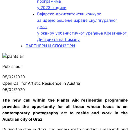
програмима
у 2023. години
Вајарско-архитектонски конкурс
за идејно решење израде скулптуралног
дела
у оквиру урбанистичког уређења Креативног
Дистрикта на Лиману
ПАРТНЕРИ И СПОНЗОРИ
Published:
05/02/2020
Open Call for Artistic Residence in Austria
05/02/2020
The new call within the Plants AiR residential programme
provides the opportunity for all those whose focus is on
contemporary photography art to reside and work in the
Austrian city of Graz.
During the stay in Graz, it is necessary to conduct a research and