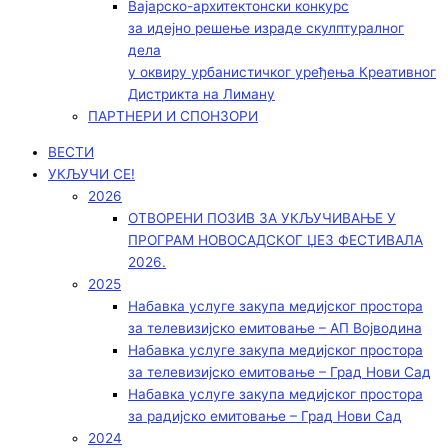
Вајарско-архитектонски конкурс
за идејно решење израде скулптуралног
дела
у оквиру урбанистичког уређења Креативног
Дистрикта на Лиману
ПАРТНЕРИ И СПОНЗОРИ
ВЕСТИ
УКЉУЧИ СЕ!
2026
ОТВОРЕНИ ПОЗИВ ЗА УКЉУЧИВАЊЕ У
ПРОГРАМ НОВОСАДСКОГ ЏЕЗ ФЕСТИВАЛА
2026.
2025
Набавка услуге закупа медијског простора
за телевизијско емитовање – АП Војводинa
Набавка услуге закупа медијског простора
за телевизијско емитовање – Град Нови Сад
Набавка услуге закупа медијског простора
за радијско емитовање – Град Нови Сад
2024