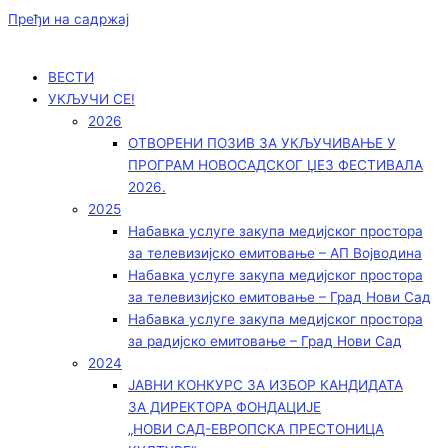
Пређи на садржај
ВЕСТИ
УКЉУЧИ СЕ!
2026
ОТВОРЕНИ ПОЗИВ ЗА УКЉУЧИВАЊЕ У
ПРОГРАМ НОВОСАДСКОГ ЏЕЗ ФЕСТИВАЛА
2026.
2025
Набавка услуге закупа медијског простора
за телевизијско емитовање – АП Војводинa
Набавка услуге закупа медијског простора
за телевизијско емитовање – Град Нови Сад
Набавка услуге закупа медијског простора
за радијско емитовање – Град Нови Сад
2024
ЈАВНИ КОНКУРС ЗА ИЗБОР КАНДИДАТА
ЗА ДИРЕКТОРА ФОНДАЦИЈЕ
„НОВИ САД-ЕВРОПСКА ПРЕСТОНИЦА