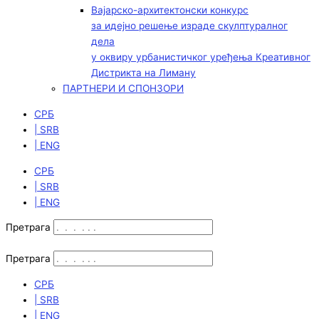
Вајарско-архитектонски конкурс
за идејно решење израде скулптуралног
дела
у оквиру урбанистичког уређења Креативног
Дистрикта на Лиману
ПАРТНЕРИ И СПОНЗОРИ
СРБ
| SRB
| ENG
СРБ
| SRB
| ENG
Претрага
Претрага
СРБ
| SRB
| ENG