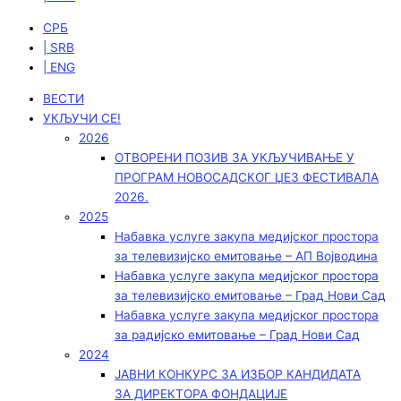
СРБ
| SRB
| ENG
ВЕСТИ
УКЉУЧИ СЕ!
2026
ОТВОРЕНИ ПОЗИВ ЗА УКЉУЧИВАЊЕ У
ПРОГРАМ НОВОСАДСКОГ ЏЕЗ ФЕСТИВАЛА
2026.
2025
Набавка услуге закупа медијског простора
за телевизијско емитовање – АП Војводинa
Набавка услуге закупа медијског простора
за телевизијско емитовање – Град Нови Сад
Набавка услуге закупа медијског простора
за радијско емитовање – Град Нови Сад
2024
ЈАВНИ КОНКУРС ЗА ИЗБОР КАНДИДАТА
ЗА ДИРЕКТОРА ФОНДАЦИЈЕ