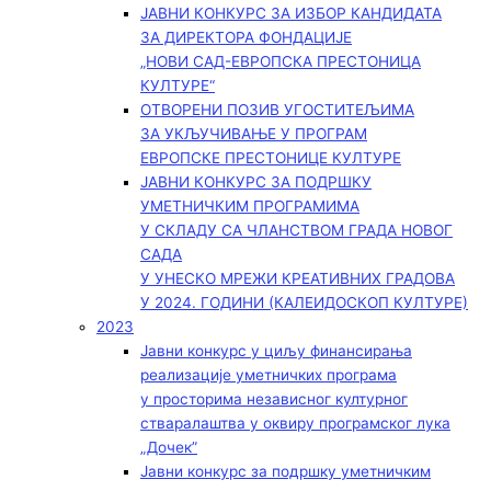
ЈАВНИ КОНКУРС ЗА ИЗБОР КАНДИДАТА
ЗА ДИРЕКТОРА ФОНДАЦИЈЕ
„НОВИ САД-ЕВРОПСКА ПРЕСТОНИЦА
КУЛТУРЕ“
ОТВОРЕНИ ПОЗИВ УГОСТИТЕЉИМА
ЗА УКЉУЧИВАЊЕ У ПРОГРАМ
ЕВРОПСКЕ ПРЕСТОНИЦЕ КУЛТУРЕ
ЈАВНИ КОНКУРС ЗА ПОДРШКУ
УМЕТНИЧКИМ ПРОГРАМИМА
У СКЛАДУ СА ЧЛАНСТВОМ ГРАДА НОВОГ
САДА
У УНЕСКО МРЕЖИ КРЕАТИВНИХ ГРАДОВА
У 2024. ГОДИНИ (КАЛЕИДОСКОП КУЛТУРЕ)
2023
Јавни конкурс у циљу финансирања
реализације уметничких програма
у просторима независног културног
стваралаштва у оквиру програмског лука
„Дочек”
Јавни конкурс за подршку уметничким