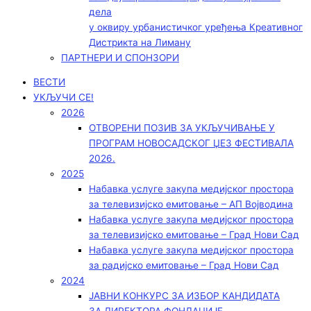
дела
у оквиру урбанистичког уређења Креативног
Дистрикта на Лиману
ПАРТНЕРИ И СПОНЗОРИ
ВЕСТИ
УКЉУЧИ СЕ!
2026
ОТВОРЕНИ ПОЗИВ ЗА УКЉУЧИВАЊЕ У
ПРОГРАМ НОВОСАДСКОГ ЏЕЗ ФЕСТИВАЛА
2026.
2025
Набавка услуге закупа медијског простора
за телевизијско емитовање – АП Војводинa
Набавка услуге закупа медијског простора
за телевизијско емитовање – Град Нови Сад
Набавка услуге закупа медијског простора
за радијско емитовање – Град Нови Сад
2024
ЈАВНИ КОНКУРС ЗА ИЗБОР КАНДИДАТА