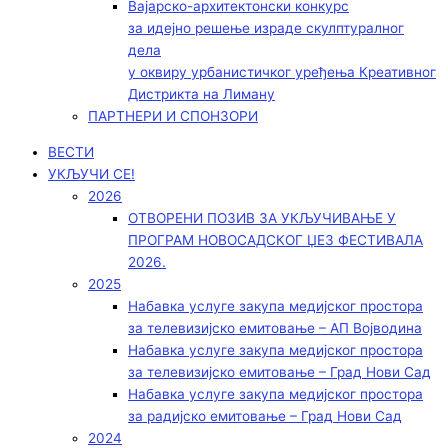
Вајарско-архитектонски конкурс
за идејно решење израде скулптуралног
дела
у оквиру урбанистичког уређења Креативног
Дистрикта на Лиману
ПАРТНЕРИ И СПОНЗОРИ
ВЕСТИ
УКЉУЧИ СЕ!
2026
ОТВОРЕНИ ПОЗИВ ЗА УКЉУЧИВАЊЕ У
ПРОГРАМ НОВОСАДСКОГ ЏЕЗ ФЕСТИВАЛА
2026.
2025
Набавка услуге закупа медијског простора
за телевизијско емитовање – АП Војводинa
Набавка услуге закупа медијског простора
за телевизијско емитовање – Град Нови Сад
Набавка услуге закупа медијског простора
за радијско емитовање – Град Нови Сад
2024