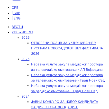
СРБ
| SRB
| ENG
ВЕСТИ
УКЉУЧИ СЕ!
2026
ОТВОРЕНИ ПОЗИВ ЗА УКЉУЧИВАЊЕ У
ПРОГРАМ НОВОСАДСКОГ ЏЕЗ ФЕСТИВАЛА
2026.
2025
Набавка услуге закупа медијског простора
за телевизијско емитовање – АП Војводинa
Набавка услуге закупа медијског простора
за телевизијско емитовање – Град Нови Сад
Набавка услуге закупа медијског простора
за радијско емитовање – Град Нови Сад
2024
ЈАВНИ КОНКУРС ЗА ИЗБОР КАНДИДАТА
ЗА ДИРЕКТОРА ФОНДАЦИЈЕ