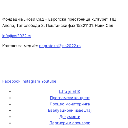
Фондација „Нови Сад – Европска престоница културе” ПЦ
Аполо, Трг слободе 3, Поштански фах 15321101, Нови Сад
info@ns2022.rs
Контакт за медије:
pr.protokol@ns2022.rs
Facebook
Instagram
Youtube
Шта је ЕПК
Програмски концепт
Процес мониторинга
Евалуациони извештај
Документи
Партнери и спонзори