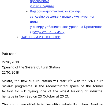
програмима
у 2023. години
Вајарско-архитектонски конкурс
за идејно решење израде скулптуралног
дела
у оквиру урбанистичког уређења Креативног
Дистрикта на Лиману
ПАРТНЕРИ И СПОНЗОРИ
Published:
22/10/2018
Opening of the Svilara Cultural Station
22/10/2018
Svilara, the new cultural station will start life with the ‘24 Hours
Svilara’ programme in the reconstructed space of the former
factory for silk dyeing, one of the oldest building of industrial
heritage in Novi Sad on 23 October at 20:21.
The programme officially begins with symbolic light show ‘Smoking