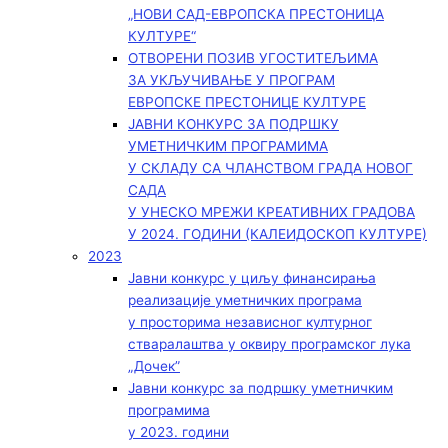
„НОВИ САД-ЕВРОПСКА ПРЕСТОНИЦА
КУЛТУРЕ“
ОТВОРЕНИ ПОЗИВ УГОСТИТЕЉИМА
ЗА УКЉУЧИВАЊЕ У ПРОГРАМ
ЕВРОПСКЕ ПРЕСТОНИЦЕ КУЛТУРЕ
ЈАВНИ КОНКУРС ЗА ПОДРШКУ
УМЕТНИЧКИМ ПРОГРАМИМА
У СКЛАДУ СА ЧЛАНСТВОМ ГРАДА НОВОГ
САДА
У УНЕСКО МРЕЖИ КРЕАТИВНИХ ГРАДОВА
У 2024. ГОДИНИ (КАЛЕИДОСКОП КУЛТУРЕ)
2023
Јавни конкурс у циљу финансирања
реализације уметничких програма
у просторима независног културног
стваралаштва у оквиру програмског лука
„Дочек”
Јавни конкурс за подршку уметничким
програмима
у 2023. години