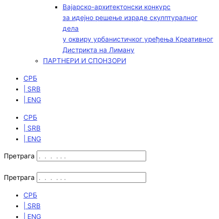
Вајарско-архитектонски конкурс
за идејно решење израде скулптуралног
дела
у оквиру урбанистичког уређења Креативног
Дистрикта на Лиману
ПАРТНЕРИ И СПОНЗОРИ
СРБ
| SRB
| ENG
СРБ
| SRB
| ENG
Претрага
Претрага
СРБ
| SRB
| ENG