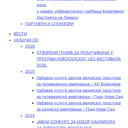
дела
у оквиру урбанистичког уређења Креативног
Дистрикта на Лиману
ПАРТНЕРИ И СПОНЗОРИ
ВЕСТИ
УКЉУЧИ СЕ!
2026
ОТВОРЕНИ ПОЗИВ ЗА УКЉУЧИВАЊЕ У
ПРОГРАМ НОВОСАДСКОГ ЏЕЗ ФЕСТИВАЛА
2026.
2025
Набавка услуге закупа медијског простора
за телевизијско емитовање – АП Војводинa
Набавка услуге закупа медијског простора
за телевизијско емитовање – Град Нови Сад
Набавка услуге закупа медијског простора
за радијско емитовање – Град Нови Сад
2024
ЈАВНИ КОНКУРС ЗА ИЗБОР КАНДИДАТА