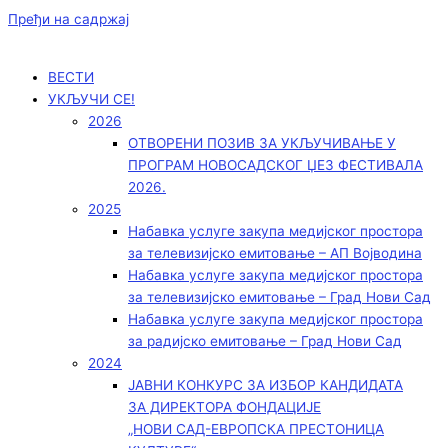
Пређи на садржај
ВЕСТИ
УКЉУЧИ СЕ!
2026
ОТВОРЕНИ ПОЗИВ ЗА УКЉУЧИВАЊЕ У
ПРОГРАМ НОВОСАДСКОГ ЏЕЗ ФЕСТИВАЛА
2026.
2025
Набавка услуге закупа медијског простора
за телевизијско емитовање – АП Војводинa
Набавка услуге закупа медијског простора
за телевизијско емитовање – Град Нови Сад
Набавка услуге закупа медијског простора
за радијско емитовање – Град Нови Сад
2024
ЈАВНИ КОНКУРС ЗА ИЗБОР КАНДИДАТА
ЗА ДИРЕКТОРА ФОНДАЦИЈЕ
„НОВИ САД-ЕВРОПСКА ПРЕСТОНИЦА