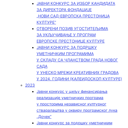
ЈАВНИ КОНКУРС ЗА ИЗБОР КАНДИДАТА
ЗА ДИРЕКТОРА ФОНДАЦИЈЕ
„НОВИ САД-ЕВРОПСКА ПРЕСТОНИЦА
КУЛТУРЕ“
ОТВОРЕНИ ПОЗИВ УГОСТИТЕЉИМА
ЗА УКЉУЧИВАЊЕ У ПРОГРАМ
ЕВРОПСКЕ ПРЕСТОНИЦЕ КУЛТУРЕ
ЈАВНИ КОНКУРС ЗА ПОДРШКУ
УМЕТНИЧКИМ ПРОГРАМИМА
У СКЛАДУ СА ЧЛАНСТВОМ ГРАДА НОВОГ
САДА
У УНЕСКО МРЕЖИ КРЕАТИВНИХ ГРАДОВА
У 2024. ГОДИНИ (КАЛЕИДОСКОП КУЛТУРЕ)
2023
Јавни конкурс у циљу финансирања
реализације уметничких програма
у просторима независног културног
стваралаштва у оквиру програмског лука
„Дочек”
Јавни конкурс за подршку уметничким