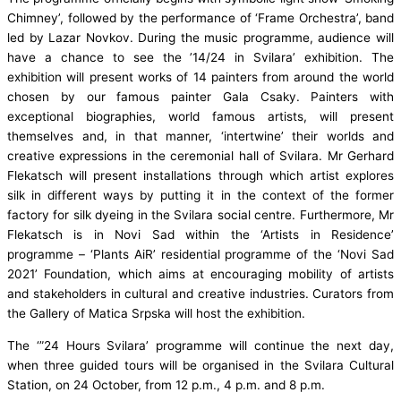
Chimney’, followed by the performance of ‘Frame Orchestra’, band
led by Lazar Novkov. During the music programme, audience will
have a chance to see the ’14/24 in Svilara’ exhibition. The
exhibition will present works of 14 painters from around the world
chosen by our famous painter Gala Csaky. Painters with
exceptional biographies, world famous artists, will present
themselves and, in that manner, ‘intertwine’ their worlds and
creative expressions in the ceremonial hall of Svilara. Mr Gerhard
Flekatsch will present installations through which artist explores
silk in different ways by putting it in the context of the former
factory for silk dyeing in the Svilara social centre. Furthermore, Mr
Flekatsch is in Novi Sad within the ‘Artists in Residence’
programme – ‘Plants AiR’ residential programme of the ‘Novi Sad
2021’ Foundation, which aims at encouraging mobility of artists
and stakeholders in cultural and creative industries. Curators from
the Gallery of Matica Srpska will host the exhibition.
The ‘”24 Hours Svilara’ programme will continue the next day,
when three guided tours will be organised in the Svilara Cultural
Station, on 24 October, from 12 p.m., 4 p.m. and 8 p.m.