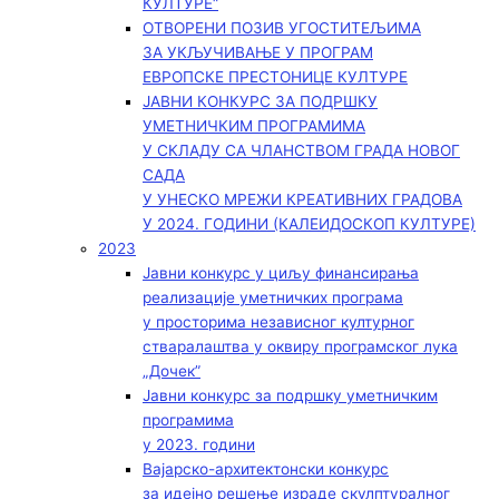
КУЛТУРЕ“
ОТВОРЕНИ ПОЗИВ УГОСТИТЕЉИМА
ЗА УКЉУЧИВАЊЕ У ПРОГРАМ
ЕВРОПСКЕ ПРЕСТОНИЦЕ КУЛТУРЕ
ЈАВНИ КОНКУРС ЗА ПОДРШКУ
УМЕТНИЧКИМ ПРОГРАМИМА
У СКЛАДУ СА ЧЛАНСТВОМ ГРАДА НОВОГ
САДА
У УНЕСКО МРЕЖИ КРЕАТИВНИХ ГРАДОВА
У 2024. ГОДИНИ (КАЛЕИДОСКОП КУЛТУРЕ)
2023
Јавни конкурс у циљу финансирања
реализације уметничких програма
у просторима независног културног
стваралаштва у оквиру програмског лука
„Дочек”
Јавни конкурс за подршку уметничким
програмима
у 2023. години
Вајарско-архитектонски конкурс
за идејно решење израде скулптуралног