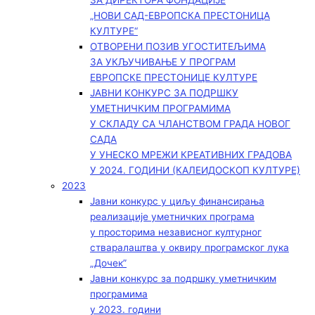
ЗА ДИРЕКТОРА ФОНДАЦИЈЕ
„НОВИ САД-ЕВРОПСКА ПРЕСТОНИЦА
КУЛТУРЕ“
ОТВОРЕНИ ПОЗИВ УГОСТИТЕЉИМА
ЗА УКЉУЧИВАЊЕ У ПРОГРАМ
ЕВРОПСКЕ ПРЕСТОНИЦЕ КУЛТУРЕ
ЈАВНИ КОНКУРС ЗА ПОДРШКУ
УМЕТНИЧКИМ ПРОГРАМИМА
У СКЛАДУ СА ЧЛАНСТВОМ ГРАДА НОВОГ
САДА
У УНЕСКО МРЕЖИ КРЕАТИВНИХ ГРАДОВА
У 2024. ГОДИНИ (КАЛЕИДОСКОП КУЛТУРЕ)
2023
Јавни конкурс у циљу финансирања
реализације уметничких програма
у просторима независног културног
стваралаштва у оквиру програмског лука
„Дочек”
Јавни конкурс за подршку уметничким
програмима
у 2023. години