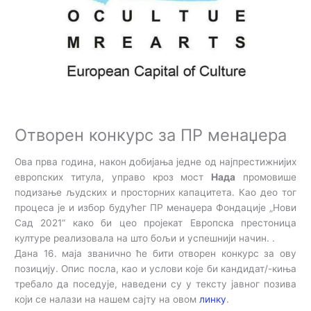
Отворен конкурс за ПР менаџера
Ова прва година, након добијања једне од најпрестижнијих
европских титула, управо кроз мост
Нада
промовише
подизање људских и просторних капацитета. Као део тог
процеса је и избор будућег ПР менаџера Фондације „Нови
Сад 2021“ како би цео пројекат Европска престоница
културе реализовала на што бољи и успешнији начин. .
Дана 16. маја званично ће бити отворен конкурс за ову
позицију. Опис посла, као и услови које би кандидат/-киња
требало да поседује, наведени су у тексту јавног позива
који се налази на нашем сајту на овом
линку
.