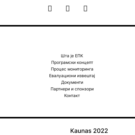
F
I
Y
a
n
o
c
s
u
e
t
t
b
a
u
o
g
b
o
r
e
k
a
Шта је ЕПК
Програмски концепт
m
Процес мониторинга
Евалуациони извештај
Документи
Партнери и спонзори
Контакт