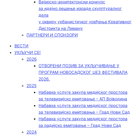
Вајарско-архитектонски конкурс
за идејно решење израде скулптуралног
дела
у оквиру урбанистичког уређења Креативног
Дистрикта на Лиману
ПАРТНЕРИ И СПОНЗОРИ
ВЕСТИ
УКЉУЧИ СЕ!
2026
ОТВОРЕНИ ПОЗИВ ЗА УКЉУЧИВАЊЕ У
ПРОГРАМ НОВОСАДСКОГ ЏЕЗ ФЕСТИВАЛА
2026.
2025
Набавка услуге закупа медијског простора
за телевизијско емитовање – АП Војводинa
Набавка услуге закупа медијског простора
за телевизијско емитовање – Град Нови Сад
Набавка услуге закупа медијског простора
за радијско емитовање – Град Нови Сад
2024