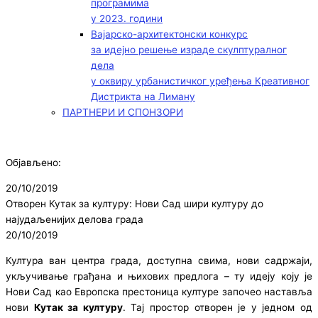
програмима
у 2023. години
Вајарско-архитектонски конкурс
за идејно решење израде скулптуралног
дела
у оквиру урбанистичког уређења Креативног
Дистрикта на Лиману
ПАРТНЕРИ И СПОНЗОРИ
Објављено:
20/10/2019
Отворен Кутак за културу: Нови Сад шири културу до
најудаљенијих делова града
20/10/2019
Култура ван центра града, доступна свима, нови садржаји,
укључивање грађана и њихових предлога – ту идеју коју је
Нови Сад као Европска престоница културе започео наставља
нови
Кутак за културу
. Тај простор отворен је у једном од