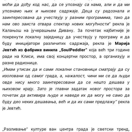
моћи да дођу код нас, да се упознају са нама, али и да ми
упознамо њих и њихове садржаје. Деца су радознала и
заинтересована да учествују у разним програмима, тако да
нам ово заиста отвара спектар нових могућности“
рекла је
Калањош на јучерашњем Дивану. За почетак најбитније је
покренути локалну заједницу да учествују у програму и да
буду иницијатори различитих садржаја, рекла је
Марија
Јевтић из фабрике винила „SoulPeddler“
која већ три године
ради на Клиси, има свој концертни простор, а организују и
разне радионице.
„Имам утисак да и сами локални становници сматрају да су
изоловани од самог града, а, нажалост, чини ми се да људи
овде нису много заинтересовани да се нешто дешава у
њиховом крају. Зато је главни задатак новог простора за
почетак да активира људе и наведе их да могу не само да
буду део неких дешавања, већ и да их сами предлажу“
рекла
је Јевтић.
„Разливање“ културе ван центра града је светски тренд,