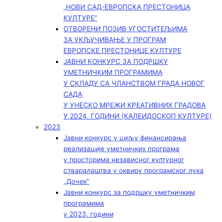
„НОВИ САД-ЕВРОПСКА ПРЕСТОНИЦА
КУЛТУРЕ“
ОТВОРЕНИ ПОЗИВ УГОСТИТЕЉИМА
ЗА УКЉУЧИВАЊЕ У ПРОГРАМ
ЕВРОПСКЕ ПРЕСТОНИЦЕ КУЛТУРЕ
ЈАВНИ КОНКУРС ЗА ПОДРШКУ
УМЕТНИЧКИМ ПРОГРАМИМА
У СКЛАДУ СА ЧЛАНСТВОМ ГРАДА НОВОГ
САДА
У УНЕСКО МРЕЖИ КРЕАТИВНИХ ГРАДОВА
У 2024. ГОДИНИ (КАЛЕИДОСКОП КУЛТУРЕ)
2023
Јавни конкурс у циљу финансирања
реализације уметничких програма
у просторима независног културног
стваралаштва у оквиру програмског лука
„Дочек”
Јавни конкурс за подршку уметничким
програмима
у 2023. години