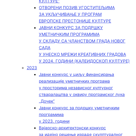
КУЛТУРЕ“
ОТВОРЕНИ ПОЗИВ УГОСТИТЕЉИМА
ЗА УКЉУЧИВАЊЕ У ПРОГРАМ
ЕВРОПСКЕ ПРЕСТОНИЦЕ КУЛТУРЕ
ЈАВНИ КОНКУРС ЗА ПОДРШКУ
УМЕТНИЧКИМ ПРОГРАМИМА
У СКЛАДУ СА ЧЛАНСТВОМ ГРАДА НОВОГ
САДА
У УНЕСКО МРЕЖИ КРЕАТИВНИХ ГРАДОВА
У 2024. ГОДИНИ (КАЛЕИДОСКОП КУЛТУРЕ)
2023
Јавни конкурс у циљу финансирања
реализације уметничких програма
у просторима независног културног
стваралаштва у оквиру програмског лука
„Дочек”
Јавни конкурс за подршку уметничким
програмима
у 2023. години
Вајарско-архитектонски конкурс
за идејно решење израде скулптуралног