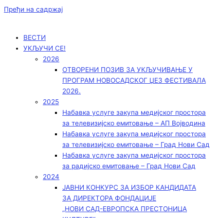
Пређи на садржај
ВЕСТИ
УКЉУЧИ СЕ!
2026
ОТВОРЕНИ ПОЗИВ ЗА УКЉУЧИВАЊЕ У
ПРОГРАМ НОВОСАДСКОГ ЏЕЗ ФЕСТИВАЛА
2026.
2025
Набавка услуге закупа медијског простора
за телевизијско емитовање – АП Војводинa
Набавка услуге закупа медијског простора
за телевизијско емитовање – Град Нови Сад
Набавка услуге закупа медијског простора
за радијско емитовање – Град Нови Сад
2024
ЈАВНИ КОНКУРС ЗА ИЗБОР КАНДИДАТА
ЗА ДИРЕКТОРА ФОНДАЦИЈЕ
„НОВИ САД-ЕВРОПСКА ПРЕСТОНИЦА