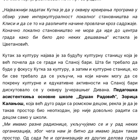
„Најважнији задатак Кутка је да у оквиру креирања програма у
обзир узме интеркултуралност локалног становништва на
Клиси и да се то на различите начине провлачи кроз садржаје.
Коначно локално становништво не мора да иде до центра
града како би било део неких дешавања“
истакла је
Цветановић.
Кутак за културу најава је за будућу културну станицу која је
већ почела да се гради на Сланој бари. Шта би требало да
буде у фокусу Кутка за културу, а затим и културне станице, ко
би све требало да се укључи, на који начин могу да се
покрену културне и едукативне активности на Сланој бари
дискутовало се у оквиру јучерашњег Дивана.
Педагошка
асистенткиња основне школе „Душан Радовић“, Зорица
Калањош,
која већ дуго ради са ромском децом, рекла је да је
такав простор био неопходан, јер није довољно радити са
децом само у школи.
„Ми имамо разне радионице, укључујемо се и у рад неких
организација, због чега нам је битно да имамо један такав
простор. Од сада ће и организације из других делова града