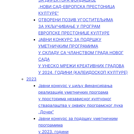
ЗА ДИРЕКТОРА ФОНДАЦИЈЕ
„НОВИ САД-ЕВРОПСКА ПРЕСТОНИЦА
КУЛТУРЕ“
ОТВОРЕНИ ПОЗИВ УГОСТИТЕЉИМА
ЗА УКЉУЧИВАЊЕ У ПРОГРАМ
ЕВРОПСКЕ ПРЕСТОНИЦЕ КУЛТУРЕ
ЈАВНИ КОНКУРС ЗА ПОДРШКУ
УМЕТНИЧКИМ ПРОГРАМИМА
У СКЛАДУ СА ЧЛАНСТВОМ ГРАДА НОВОГ
САДА
У УНЕСКО МРЕЖИ КРЕАТИВНИХ ГРАДОВА
У 2024. ГОДИНИ (КАЛЕИДОСКОП КУЛТУРЕ)
2023
Јавни конкурс у циљу финансирања
реализације уметничких програма
у просторима независног културног
стваралаштва у оквиру програмског лука
„Дочек”
Јавни конкурс за подршку уметничким
програмима
у 2023. години