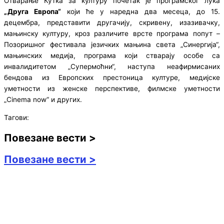
Отварање Кутка за културу почетак је програмског лука
„Друга Европа“
који ће у наредна два месеца, до 15.
децембра, представити другачију, скривену, изазивачку,
мањинску културу, кроз различите врсте програма попут –
Позоришног фестивала језичких мањина света „Синергија“,
мањинских медија, програма који стварају особе са
инвалидитетом „Супермоћни“, наступа неафирмисаних
бендова из Европских престоница културе, медијске
уметности из женске перспективе, филмске уметности
„Cinema now“ и других.
Тагови:
Повезане вести >
Повезане вести >