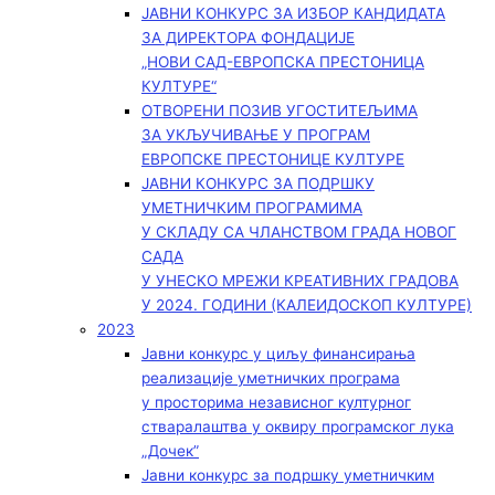
ЈАВНИ КОНКУРС ЗА ИЗБОР КАНДИДАТА
ЗА ДИРЕКТОРА ФОНДАЦИЈЕ
„НОВИ САД-ЕВРОПСКА ПРЕСТОНИЦА
КУЛТУРЕ“
ОТВОРЕНИ ПОЗИВ УГОСТИТЕЉИМА
ЗА УКЉУЧИВАЊЕ У ПРОГРАМ
ЕВРОПСКЕ ПРЕСТОНИЦЕ КУЛТУРЕ
ЈАВНИ КОНКУРС ЗА ПОДРШКУ
УМЕТНИЧКИМ ПРОГРАМИМА
У СКЛАДУ СА ЧЛАНСТВОМ ГРАДА НОВОГ
САДА
У УНЕСКО МРЕЖИ КРЕАТИВНИХ ГРАДОВА
У 2024. ГОДИНИ (КАЛЕИДОСКОП КУЛТУРЕ)
2023
Јавни конкурс у циљу финансирања
реализације уметничких програма
у просторима независног културног
стваралаштва у оквиру програмског лука
„Дочек”
Јавни конкурс за подршку уметничким