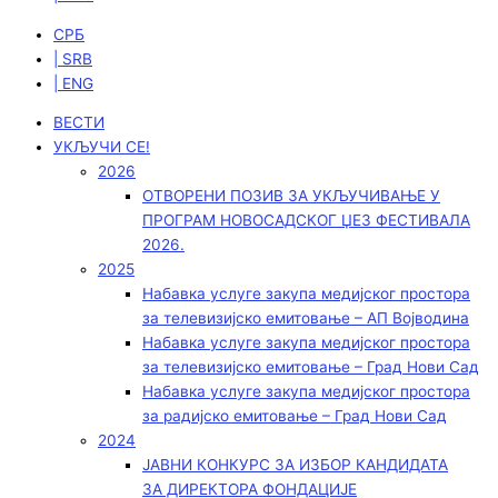
СРБ
| SRB
| ENG
ВЕСТИ
УКЉУЧИ СЕ!
2026
ОТВОРЕНИ ПОЗИВ ЗА УКЉУЧИВАЊЕ У
ПРОГРАМ НОВОСАДСКОГ ЏЕЗ ФЕСТИВАЛА
2026.
2025
Набавка услуге закупа медијског простора
за телевизијско емитовање – АП Војводинa
Набавка услуге закупа медијског простора
за телевизијско емитовање – Град Нови Сад
Набавка услуге закупа медијског простора
за радијско емитовање – Град Нови Сад
2024
ЈАВНИ КОНКУРС ЗА ИЗБОР КАНДИДАТА
ЗА ДИРЕКТОРА ФОНДАЦИЈЕ