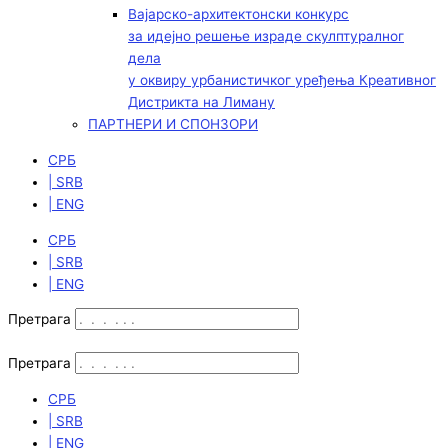
Вајарско-архитектонски конкурс
за идејно решење израде скулптуралног
дела
у оквиру урбанистичког уређења Креативног
Дистрикта на Лиману
ПАРТНЕРИ И СПОНЗОРИ
СРБ
| SRB
| ENG
СРБ
| SRB
| ENG
Претрага
Претрага
СРБ
| SRB
| ENG