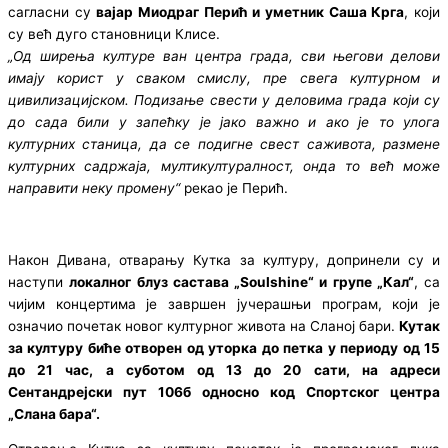
сагласни су
вајар Миодраг Перић и уметник Саша Крга
, који
су већ дуго становници Клисе.
„Од ширења културе ван центра града, сви његови делови
имају корист у сваком смислу, пре свега културном и
цивилизацијском. Подизање свести у деловима града који су
до сада били у запећку је јако важно и ако је то улога
културних станица, да се подигне свест саживота, размене
културних садржаја, мултикултуралност, онда то већ може
направити неку промену“
рекао је Перић.
Након Дивана, отварању Кутка за културу, допринели су и
наступи
локалног блуз састава „Soulshine“ и групе „Кал“
, са
чијим концертима је завршен јучерашњи програм, који је
означио почетак новог културног живота на Сланој бари.
Кутак
за културу биће отворен од уторка до петка у периоду од 15
до 21 час, а суботом од 13 до 20 сати, на адреси
Сентандрејски пут 106б односно код Спортског центра
„Слана бара“.