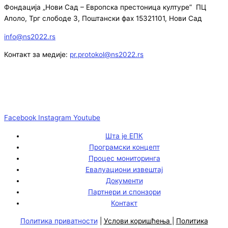
Фондација „Нови Сад – Европска престоница културе” ПЦ
Аполо, Трг слободе 3, Поштански фах 15321101, Нови Сад
info@ns2022.rs
Контакт за медије:
pr.protokol@ns2022.rs
Facebook
Instagram
Youtube
Шта је ЕПК
Програмски концепт
Процес мониторинга
Евалуациони извештај
Документи
Партнери и спонзори
Контакт
Политика приватности
|
Услови коришћења
|
Политика