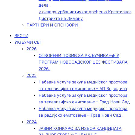
дела
у оквиру урбанистичког уређења Креативног
Дистрикта на Лиману
ПАРТНЕРИ И СПОНЗОРИ
ВЕСТИ
УКЉУЧИ СЕ!
2026
ОТВОРЕНИ ПОЗИВ ЗА УКЉУЧИВАЊЕ У
ПРОГРАМ НОВОСАДСКОГ ЏЕЗ ФЕСТИВАЛА
2026.
2025
Набавка услуге закупа медијског простора
за телевизијско емитовање – АП Војводинa
Набавка услуге закупа медијског простора
за телевизијско емитовање – Град Нови Сад
Набавка услуге закупа медијског простора
за радијско емитовање – Град Нови Сад
2024
ЈАВНИ КОНКУРС ЗА ИЗБОР КАНДИДАТА