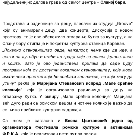
најудаљенијих делова града од самог центра –
Сланој бари
.
Представа и радионице за децу, плесачи из студија „Groove“
који су анимирали децу, два концерта, дискусија о новом
простору, то је све обележило отварање Кутка за културу, а на
Слану бару стигла је и покретна културна станица Караван.
„Локално становништво овде, нажалост, нема где да иде, а
сести на аутобус и отићи до града није за сваког једноставно
и кошта. Зато је ово јединствена прилика да овде буду
програми који су доступни локалном становништву, које мора
имати неки простор који ће осећати као њихов, на који могу да
утичу“
рекла је
Маријана Стевановић испред „Мале срећне
колоније“
која је организовала радионицу за децу на
отварању Кутка. У оквиру „Мале срећне колоније“ Маријана
већ дуго ради са ромском децом и истиче колико је важно да
се њима приближе културни садржаји.
Са њом је сагласна и
Весна Цветановић једна од
организатора Фестивала ромске културе и активизма
Ф.Р.К.А.
који је реализован пети пут за редом.