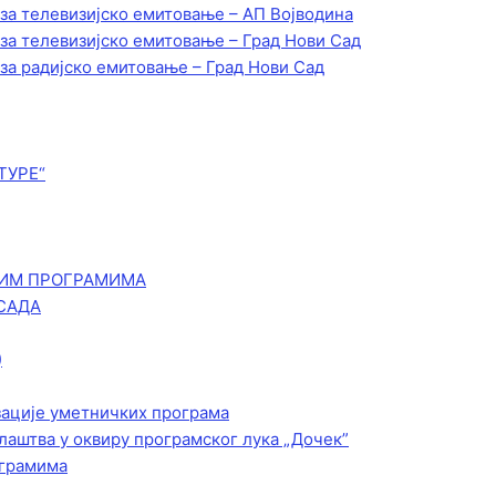
 за телевизијско емитовање – АП Војводинa
 за телевизијско емитовање – Град Нови Сад
 за радијско емитовање – Град Нови Сад
ТУРЕ“
КИМ ПРОГРАМИМА
САДА
)
зације уметничких програма
лаштва у оквиру програмског лука „Дочек”
ограмима