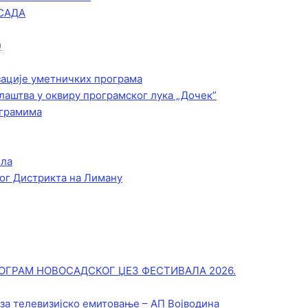
САДА
)
зације уметничких програма
лаштва у оквиру програмског лука „Дочек”
ограмима
ела
ог Дистрикта на Лиману
ОГРАМ НОВОСАДСКОГ ЏЕЗ ФЕСТИВАЛА 2026.
 за телевизијско емитовање – АП Војводинa