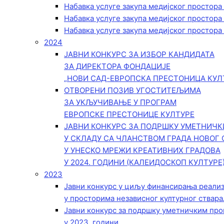
Набавка услуге закупа медијског простора
Набавка услуге закупа медијског простора
Набавка услуге закупа медијског простора
2024
ЈАВНИ КОНКУРС ЗА ИЗБОР КАНДИДАТА
ЗА ДИРЕКТОРА ФОНДАЦИЈЕ
„НОВИ САД-ЕВРОПСКА ПРЕСТОНИЦА КУЛ
ОТВОРЕНИ ПОЗИВ УГОСТИТЕЉИМА
ЗА УКЉУЧИВАЊЕ У ПРОГРАМ
ЕВРОПСКЕ ПРЕСТОНИЦЕ КУЛТУРЕ
ЈАВНИ КОНКУРС ЗА ПОДРШКУ УМЕТНИЧ
У СКЛАДУ СА ЧЛАНСТВОМ ГРАДА НОВОГ 
У УНЕСКО МРЕЖИ КРЕАТИВНИХ ГРАДОВА
У 2024. ГОДИНИ (КАЛЕИДОСКОП КУЛТУРЕ
2023
Јавни конкурс у циљу финансирања реали
у просторима независног културног ствара
Јавни конкурс за подршку уметничким пр
у 2023. години