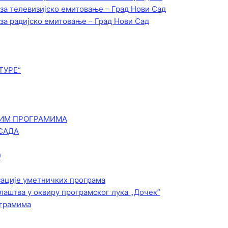
 за телевизијско емитовање – Град Нови Сад
 за радијско емитовање – Град Нови Сад
ТУРЕ“
КИМ ПРОГРАМИМА
САДА
)
зације уметничких програма
лаштва у оквиру програмског лука „Дочек”
ограмима