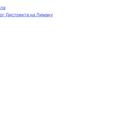
ела
ог Дистрикта на Лиману