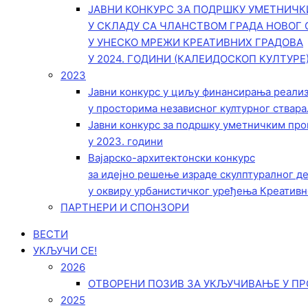
ЈАВНИ КОНКУРС ЗА ПОДРШКУ УМЕТНИЧ
У СКЛАДУ СА ЧЛАНСТВОМ ГРАДА НОВОГ 
У УНЕСКО МРЕЖИ КРЕАТИВНИХ ГРАДОВА
У 2024. ГОДИНИ (КАЛЕИДОСКОП КУЛТУРЕ
2023
Јавни конкурс у циљу финансирања реали
у просторима независног културног ствара
Јавни конкурс за подршку уметничким пр
у 2023. години
Вајарско-архитектонски конкурс
за идејно решење израде скулптуралног д
у оквиру урбанистичког уређења Креативн
ПАРТНЕРИ И СПОНЗОРИ
ВЕСТИ
УКЉУЧИ СЕ!
2026
ОТВОРЕНИ ПОЗИВ ЗА УКЉУЧИВАЊЕ У ПР
2025