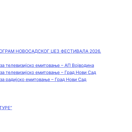
ОГРАМ НОВОСАДСКОГ ЏЕЗ ФЕСТИВАЛА 2026.
 за телевизијско емитовање – АП Војводинa
 за телевизијско емитовање – Град Нови Сад
 за радијско емитовање – Град Нови Сад
ТУРЕ“