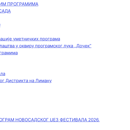
КИМ ПРОГРАМИМА
САДА
)
зације уметничких програма
лаштва у оквиру програмског лука „Дочек”
ограмима
ела
ог Дистрикта на Лиману
ОГРАМ НОВОСАДСКОГ ЏЕЗ ФЕСТИВАЛА 2026.