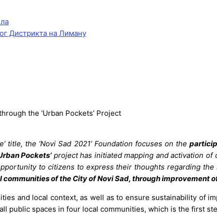
ела
ог Дистрикта на Лиману
 through the ‘Urban Pockets’ Project
re’ title, the ‘Novi Sad 2021’ Foundation focuses on the
particip
Urban Pockets’
project has initiated mapping and activation of cr
 opportunity to citizens to express their thoughts regarding th
ocal communities of the City of Novi Sad, through improvement o
ties and local context, as well as to ensure sustainability of imp
mall public spaces in four local communities, which is the first 