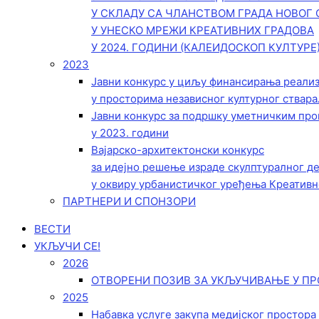
У СКЛАДУ СА ЧЛАНСТВОМ ГРАДА НОВОГ 
У УНЕСКО МРЕЖИ КРЕАТИВНИХ ГРАДОВА
У 2024. ГОДИНИ (КАЛЕИДОСКОП КУЛТУРЕ
2023
Јавни конкурс у циљу финансирања реали
у просторима независног културног ствара
Јавни конкурс за подршку уметничким пр
у 2023. години
Вајарско-архитектонски конкурс
за идејно решење израде скулптуралног д
у оквиру урбанистичког уређења Креативн
ПАРТНЕРИ И СПОНЗОРИ
ВЕСТИ
УКЉУЧИ СЕ!
2026
ОТВОРЕНИ ПОЗИВ ЗА УКЉУЧИВАЊЕ У ПР
2025
Набавка услуге закупа медијског простора