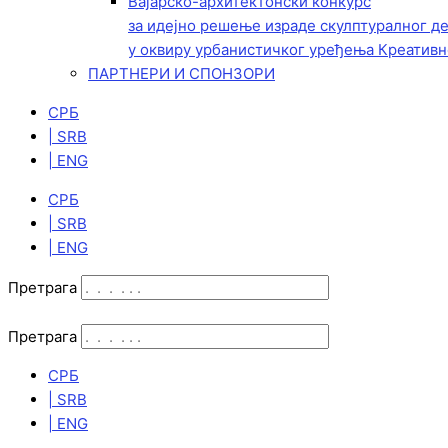
Вајарско-архитектонски конкурс
за идејно решење израде скулптуралног д
у оквиру урбанистичког уређења Креативн
ПАРТНЕРИ И СПОНЗОРИ
СРБ
| SRB
| ENG
СРБ
| SRB
| ENG
Претрага
Претрага
СРБ
| SRB
| ENG