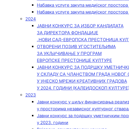
Набавка услуге закупа медијског простора
Набавка услуге закупа медијског простора
2024
ЈАВНИ КОНКУРС ЗА ИЗБОР КАНДИДАТА
ЗА ДИРЕКТОРА ФОНДАЦИЈЕ
„НОВИ САД-ЕВРОПСКА ПРЕСТОНИЦА КУЛ
ОТВОРЕНИ ПОЗИВ УГОСТИТЕЉИМА
ЗА УКЉУЧИВАЊЕ У ПРОГРАМ
ЕВРОПСКЕ ПРЕСТОНИЦЕ КУЛТУРЕ
ЈАВНИ КОНКУРС ЗА ПОДРШКУ УМЕТНИЧ
У СКЛАДУ СА ЧЛАНСТВОМ ГРАДА НОВОГ 
У УНЕСКО МРЕЖИ КРЕАТИВНИХ ГРАДОВА
У 2024. ГОДИНИ (КАЛЕИДОСКОП КУЛТУРЕ
2023
Јавни конкурс у циљу финансирања реали
у просторима независног културног ствара
Јавни конкурс за подршку уметничким пр
у 2023. години