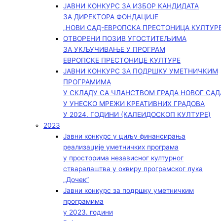
ЈАВНИ КОНКУРС ЗА ИЗБОР КАНДИДАТА
ЗА ДИРЕКТОРА ФОНДАЦИЈЕ
„НОВИ САД-ЕВРОПСКА ПРЕСТОНИЦА КУЛТУРЕ
ОТВОРЕНИ ПОЗИВ УГОСТИТЕЉИМА
ЗА УКЉУЧИВАЊЕ У ПРОГРАМ
ЕВРОПСКЕ ПРЕСТОНИЦЕ КУЛТУРЕ
ЈАВНИ КОНКУРС ЗА ПОДРШКУ УМЕТНИЧКИМ
ПРОГРАМИМА
У СКЛАДУ СА ЧЛАНСТВОМ ГРАДА НОВОГ САД
У УНЕСКО МРЕЖИ КРЕАТИВНИХ ГРАДОВА
У 2024. ГОДИНИ (КАЛЕИДОСКОП КУЛТУРЕ)
2023
Јавни конкурс у циљу финансирања
реализације уметничких програма
у просторима независног културног
стваралаштва у оквиру програмског лука
„Дочек”
Јавни конкурс за подршку уметничким
програмима
у 2023. години