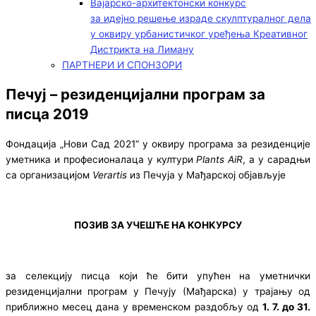
Вајарско-архитектонски конкурс
за идејно решење израде скулптуралног дела
у оквиру урбанистичког уређења Креативног
Дистрикта на Лиману
ПАРТНЕРИ И СПОНЗОРИ
Печуј – резиденцијални програм за
писца 2019
Фондација „Нови Сад 2021“ у оквиру програма за резиденције
уметника и професионалаца у култури
Plants AiR
, а у сарадњи
са организацијом
Verartis
из Печуја у Мађарској објављује
ПОЗИВ ЗА УЧЕШЋЕ НА КОНКУРСУ
за селекцију писца који ће бити упућен на уметнички
резиденцијални програм у Печују (Мађарска) у трајању од
приближно месец дана у временском раздобљу од
1. 7. до 31.