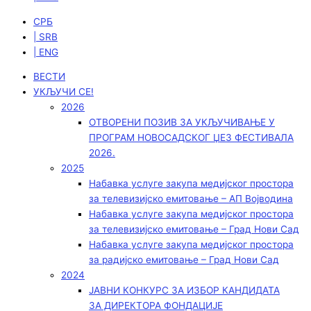
СРБ
| SRB
| ENG
ВЕСТИ
УКЉУЧИ СЕ!
2026
ОТВОРЕНИ ПОЗИВ ЗА УКЉУЧИВАЊЕ У
ПРОГРАМ НОВОСАДСКОГ ЏЕЗ ФЕСТИВАЛА
2026.
2025
Набавка услуге закупа медијског простора
за телевизијско емитовање – АП Војводинa
Набавка услуге закупа медијског простора
за телевизијско емитовање – Град Нови Сад
Набавка услуге закупа медијског простора
за радијско емитовање – Град Нови Сад
2024
ЈАВНИ КОНКУРС ЗА ИЗБОР КАНДИДАТА
ЗА ДИРЕКТОРА ФОНДАЦИЈЕ