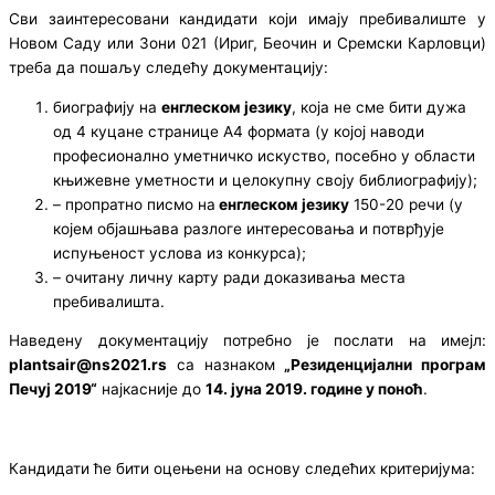
Сви заинтересовани кандидати који имају пребивалиште у
Новом Саду или Зони 021 (Ириг, Беочин и Сремски Карловци)
треба да пошаљу следећу документацију:
биографију на
енглеском језику
, која не сме бити дужа
од 4 куцане странице А4 формата (у којој наводи
професионално уметничко искуство, посебно у области
књижевне уметности и целокупну своју библиографију);
– пропратно писмо на
енглеском језику
150-20 речи (у
којем објашњава разлоге интересовања и потврђује
испуњеност услова из конкурса);
– очитану личну карту ради доказивања места
пребивалишта.
Наведену документацију потребно је послати на имејл:
plantsair@ns2021.rs
са назнаком
„Резиденцијални програм
Печуј 2019“
најкасније до
14. јуна 2019. године у поноћ
.
Кандидати ће бити оцењени на основу следећих критеријума: