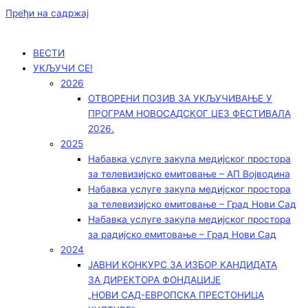
Пређи на садржај
ВЕСТИ
УКЉУЧИ СЕ!
2026
ОТВОРЕНИ ПОЗИВ ЗА УКЉУЧИВАЊЕ У
ПРОГРАМ НОВОСАДСКОГ ЏЕЗ ФЕСТИВАЛА
2026.
2025
Набавка услуге закупа медијског простора
за телевизијско емитовање – АП Војводинa
Набавка услуге закупа медијског простора
за телевизијско емитовање – Град Нови Сад
Набавка услуге закупа медијског простора
за радијско емитовање – Град Нови Сад
2024
ЈАВНИ КОНКУРС ЗА ИЗБОР КАНДИДАТА
ЗА ДИРЕКТОРА ФОНДАЦИЈЕ
„НОВИ САД-ЕВРОПСКА ПРЕСТОНИЦА