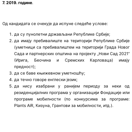
7. 2019. године
.
Од кандидата се очекује да испуне следеће услове:
да су пунолетни држављани Републике Србије;
да имају пребивалиште на територији Републике Србије
(уметници са пребивалиштем на територији Града Новог
Сада и партнерских општина на пројекту „Нови Сад 2021“
(Ирига, Беочина и Сремских Карловаца) имају
предност);
да се баве књижевном уметношћу;
да течно говоре енглески језик;
да нису изабрани у ранијем периоду за неки од
резиденцијалних програма у организацији Фондације или
програме мобилности (по конкурсима за програме:
Plants AiR, Кизуна, Грантови за мобилности, итд.).