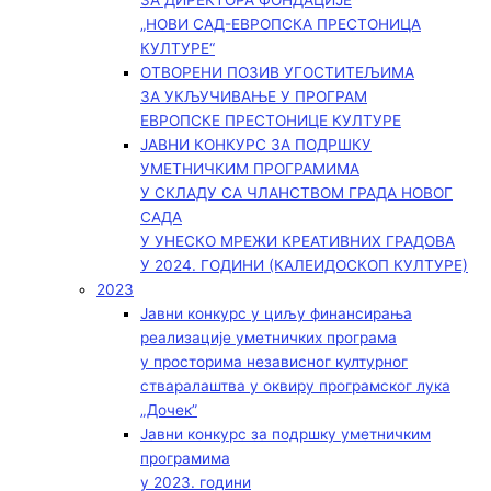
ЗА ДИРЕКТОРА ФОНДАЦИЈЕ
„НОВИ САД-ЕВРОПСКА ПРЕСТОНИЦА
КУЛТУРЕ“
ОТВОРЕНИ ПОЗИВ УГОСТИТЕЉИМА
ЗА УКЉУЧИВАЊЕ У ПРОГРАМ
ЕВРОПСКЕ ПРЕСТОНИЦЕ КУЛТУРЕ
ЈАВНИ КОНКУРС ЗА ПОДРШКУ
УМЕТНИЧКИМ ПРОГРАМИМА
У СКЛАДУ СА ЧЛАНСТВОМ ГРАДА НОВОГ
САДА
У УНЕСКО МРЕЖИ КРЕАТИВНИХ ГРАДОВА
У 2024. ГОДИНИ (КАЛЕИДОСКОП КУЛТУРЕ)
2023
Јавни конкурс у циљу финансирања
реализације уметничких програма
у просторима независног културног
стваралаштва у оквиру програмског лука
„Дочек”
Јавни конкурс за подршку уметничким
програмима
у 2023. години