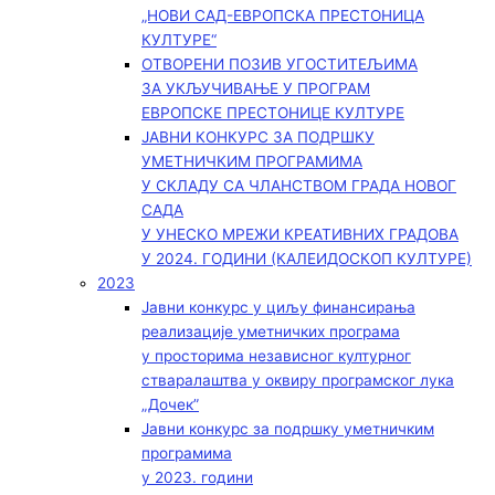
„НОВИ САД-ЕВРОПСКА ПРЕСТОНИЦА
КУЛТУРЕ“
ОТВОРЕНИ ПОЗИВ УГОСТИТЕЉИМА
ЗА УКЉУЧИВАЊЕ У ПРОГРАМ
ЕВРОПСКЕ ПРЕСТОНИЦЕ КУЛТУРЕ
ЈАВНИ КОНКУРС ЗА ПОДРШКУ
УМЕТНИЧКИМ ПРОГРАМИМА
У СКЛАДУ СА ЧЛАНСТВОМ ГРАДА НОВОГ
САДА
У УНЕСКО МРЕЖИ КРЕАТИВНИХ ГРАДОВА
У 2024. ГОДИНИ (КАЛЕИДОСКОП КУЛТУРЕ)
2023
Јавни конкурс у циљу финансирања
реализације уметничких програма
у просторима независног културног
стваралаштва у оквиру програмског лука
„Дочек”
Јавни конкурс за подршку уметничким
програмима
у 2023. години