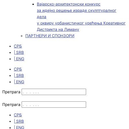
Вајарско-архитектонски конкурс
за идејно решење израде скулптуралног
дела
у оквиру урбанистичког уређења Креативног
Дистрикта на Лиману
ПАРТНЕРИ И СПОНЗОРИ
СРБ
| SRB
| ENG
СРБ
| SRB
| ENG
Претрага
Претрага
СРБ
| SRB
| ENG