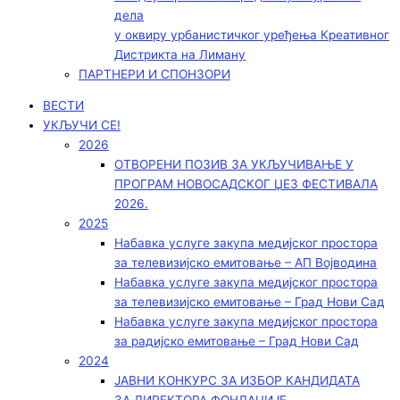
дела
у оквиру урбанистичког уређења Креативног
Дистрикта на Лиману
ПАРТНЕРИ И СПОНЗОРИ
ВЕСТИ
УКЉУЧИ СЕ!
2026
ОТВОРЕНИ ПОЗИВ ЗА УКЉУЧИВАЊЕ У
ПРОГРАМ НОВОСАДСКОГ ЏЕЗ ФЕСТИВАЛА
2026.
2025
Набавка услуге закупа медијског простора
за телевизијско емитовање – АП Војводинa
Набавка услуге закупа медијског простора
за телевизијско емитовање – Град Нови Сад
Набавка услуге закупа медијског простора
за радијско емитовање – Град Нови Сад
2024
ЈАВНИ КОНКУРС ЗА ИЗБОР КАНДИДАТА