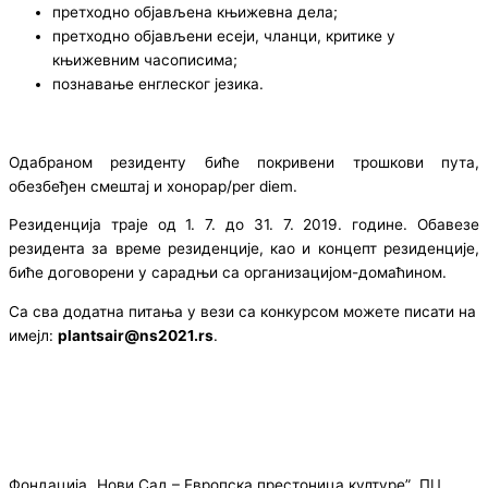
претходно објављена књижевна дела;
претходно објављени есеји, чланци, критике у
књижевним часописима;
познавање енглеског језика.
Одабраном резиденту биће покривени трошкови пута,
обезбеђен смештај и хонорар/per diem.
Резиденција траје од 1. 7. до 31. 7. 2019. године. Обавезе
резидента за време резиденције, као и концепт резиденције,
биће договорени у сарадњи са организацијом-домаћином.
Са сва додатна питања у вези са конкурсом можете писати на
имејл:
plantsair@ns2021.rs
.
Фондација „Нови Сад – Европска престоница културе” ПЦ