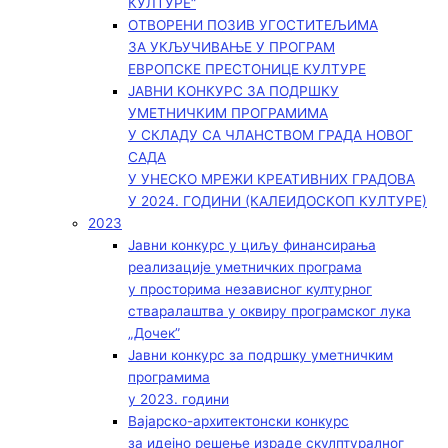
КУЛТУРЕ“
ОТВОРЕНИ ПОЗИВ УГОСТИТЕЉИМА
ЗА УКЉУЧИВАЊЕ У ПРОГРАМ
ЕВРОПСКЕ ПРЕСТОНИЦЕ КУЛТУРЕ
ЈАВНИ КОНКУРС ЗА ПОДРШКУ
УМЕТНИЧКИМ ПРОГРАМИМА
У СКЛАДУ СА ЧЛАНСТВОМ ГРАДА НОВОГ
САДА
У УНЕСКО МРЕЖИ КРЕАТИВНИХ ГРАДОВА
У 2024. ГОДИНИ (КАЛЕИДОСКОП КУЛТУРЕ)
2023
Јавни конкурс у циљу финансирања
реализације уметничких програма
у просторима независног културног
стваралаштва у оквиру програмског лука
„Дочек”
Јавни конкурс за подршку уметничким
програмима
у 2023. години
Вајарско-архитектонски конкурс
за идејно решење израде скулптуралног