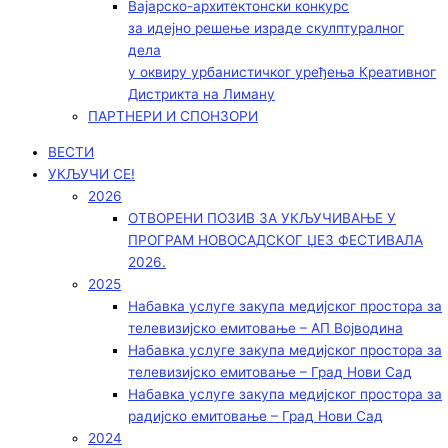
Вајарско-архитектонски конкурс
за идејно решење израде скулптуралног
дела
у оквиру урбанистичког уређења Креативног
Дистрикта на Лиману
ПАРТНЕРИ И СПОНЗОРИ
ВЕСТИ
УКЉУЧИ СЕ!
2026
ОТВОРЕНИ ПОЗИВ ЗА УКЉУЧИВАЊЕ У
ПРОГРАМ НОВОСАДСКОГ ЏЕЗ ФЕСТИВАЛА
2026.
2025
Набавка услуге закупа медијског простора за
телевизијско емитовање – АП Војводинa
Набавка услуге закупа медијског простора за
телевизијско емитовање – Град Нови Сад
Набавка услуге закупа медијског простора за
радијско емитовање – Град Нови Сад
2024