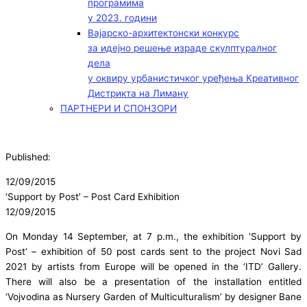
програмима
у 2023. години
Вајарско-архитектонски конкурс
за идејно решење израде скулптуралног
дела
у оквиру урбанистичког уређења Креативног
Дистрикта на Лиману
ПАРТНЕРИ И СПОНЗОРИ
Published:
12/09/2015
‘Support by Post’ – Post Card Exhibition
12/09/2015
On Monday 14 September, at 7 p.m., the exhibition ‘Support by
Post’ – exhibition of 50 post cards sent to the project Novi Sad
2021 by artists from Europe will be opened in the ‘ITD’ Gallery.
There will also be a presentation of the installation entitled
‘Vojvodina as Nursery Garden of Multiculturalism’ by designer Bane