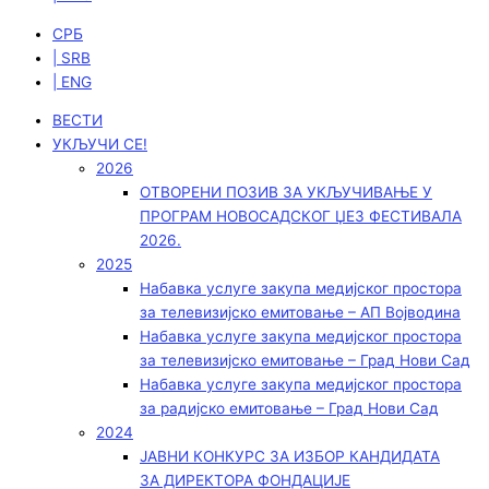
СРБ
| SRB
| ENG
ВЕСТИ
УКЉУЧИ СЕ!
2026
ОТВОРЕНИ ПОЗИВ ЗА УКЉУЧИВАЊЕ У
ПРОГРАМ НОВОСАДСКОГ ЏЕЗ ФЕСТИВАЛА
2026.
2025
Набавка услуге закупа медијског простора
за телевизијско емитовање – АП Војводинa
Набавка услуге закупа медијског простора
за телевизијско емитовање – Град Нови Сад
Набавка услуге закупа медијског простора
за радијско емитовање – Град Нови Сад
2024
ЈАВНИ КОНКУРС ЗА ИЗБОР КАНДИДАТА
ЗА ДИРЕКТОРА ФОНДАЦИЈЕ