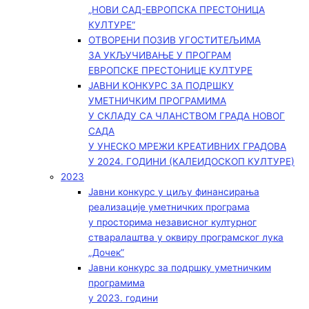
„НОВИ САД-ЕВРОПСКА ПРЕСТОНИЦА
КУЛТУРЕ“
ОТВОРЕНИ ПОЗИВ УГОСТИТЕЉИМА
ЗА УКЉУЧИВАЊЕ У ПРОГРАМ
ЕВРОПСКЕ ПРЕСТОНИЦЕ КУЛТУРЕ
ЈАВНИ КОНКУРС ЗА ПОДРШКУ
УМЕТНИЧКИМ ПРОГРАМИМА
У СКЛАДУ СА ЧЛАНСТВОМ ГРАДА НОВОГ
САДА
У УНЕСКО МРЕЖИ КРЕАТИВНИХ ГРАДОВА
У 2024. ГОДИНИ (КАЛЕИДОСКОП КУЛТУРЕ)
2023
Јавни конкурс у циљу финансирања
реализације уметничких програма
у просторима независног културног
стваралаштва у оквиру програмског лука
„Дочек”
Јавни конкурс за подршку уметничким
програмима
у 2023. години