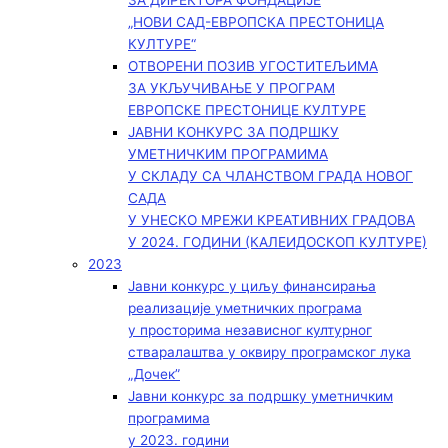
ЗА ДИРЕКТОРА ФОНДАЦИЈЕ
„НОВИ САД-ЕВРОПСКА ПРЕСТОНИЦА
КУЛТУРЕ“
ОТВОРЕНИ ПОЗИВ УГОСТИТЕЉИМА
ЗА УКЉУЧИВАЊЕ У ПРОГРАМ
ЕВРОПСКЕ ПРЕСТОНИЦЕ КУЛТУРЕ
ЈАВНИ КОНКУРС ЗА ПОДРШКУ
УМЕТНИЧКИМ ПРОГРАМИМА
У СКЛАДУ СА ЧЛАНСТВОМ ГРАДА НОВОГ
САДА
У УНЕСКО МРЕЖИ КРЕАТИВНИХ ГРАДОВА
У 2024. ГОДИНИ (КАЛЕИДОСКОП КУЛТУРЕ)
2023
Јавни конкурс у циљу финансирања
реализације уметничких програма
у просторима независног културног
стваралаштва у оквиру програмског лука
„Дочек”
Јавни конкурс за подршку уметничким
програмима
у 2023. години