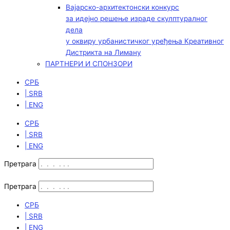
Вајарско-архитектонски конкурс
за идејно решење израде скулптуралног
дела
у оквиру урбанистичког уређења Креативног
Дистрикта на Лиману
ПАРТНЕРИ И СПОНЗОРИ
СРБ
| SRB
| ENG
СРБ
| SRB
| ENG
Претрага
Претрага
СРБ
| SRB
| ENG