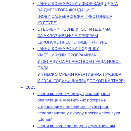
ЈАВНИ КОНКУРС ЗА ИЗБОР КАНДИДАТА
ЗА ДИРЕКТОРА ФОНДАЦИЈЕ
„НОВИ САД-ЕВРОПСКА ПРЕСТОНИЦА
КУЛТУРЕ“
ОТВОРЕНИ ПОЗИВ УГОСТИТЕЉИМА
ЗА УКЉУЧИВАЊЕ У ПРОГРАМ
ЕВРОПСКЕ ПРЕСТОНИЦЕ КУЛТУРЕ
ЈАВНИ КОНКУРС ЗА ПОДРШКУ
УМЕТНИЧКИМ ПРОГРАМИМА
У СКЛАДУ СА ЧЛАНСТВОМ ГРАДА НОВОГ
САДА
У УНЕСКО МРЕЖИ КРЕАТИВНИХ ГРАДОВА
У 2024. ГОДИНИ (КАЛЕИДОСКОП КУЛТУРЕ)
2023
Јавни конкурс у циљу финансирања
реализације уметничких програма
у просторима независног културног
стваралаштва у оквиру програмског лука
„Дочек”
Јавни конкурс за подршку уметничким