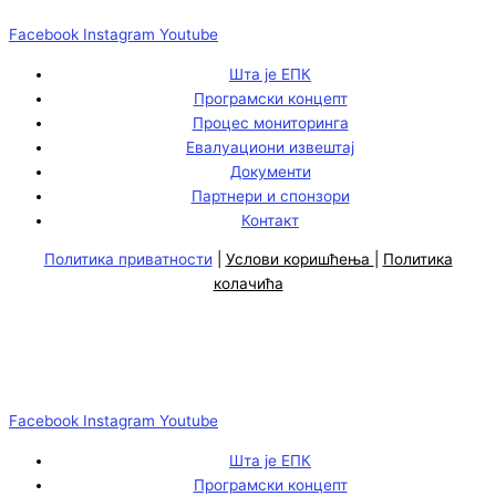
Facebook
Instagram
Youtube
Шта је ЕПК
Програмски концепт
Процес мониторинга
Евалуациони извештај
Документи
Партнери и спонзори
Контакт
Политика приватности
|
Услови коришћења
|
Политика
колачића
Facebook
Instagram
Youtube
Шта је ЕПК
Програмски концепт