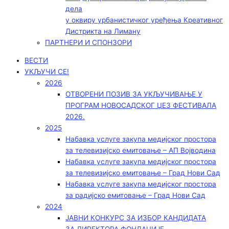
дела
у оквиру урбанистичког уређења Креативног
Дистрикта на Лиману
ПАРТНЕРИ И СПОНЗОРИ
ВЕСТИ
УКЉУЧИ СЕ!
2026
ОТВОРЕНИ ПОЗИВ ЗА УКЉУЧИВАЊЕ У
ПРОГРАМ НОВОСАДСКОГ ЏЕЗ ФЕСТИВАЛА
2026.
2025
Набавка услуге закупа медијског простора
за телевизијско емитовање – АП Војводинa
Набавка услуге закупа медијског простора
за телевизијско емитовање – Град Нови Сад
Набавка услуге закупа медијског простора
за радијско емитовање – Град Нови Сад
2024
ЈАВНИ КОНКУРС ЗА ИЗБОР КАНДИДАТА