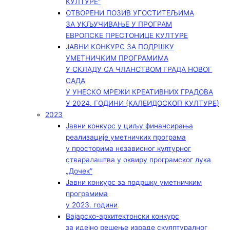
КУЛТУРЕ“
ОТВОРЕНИ ПОЗИВ УГОСТИТЕЉИМА
ЗА УКЉУЧИВАЊЕ У ПРОГРАМ
ЕВРОПСКЕ ПРЕСТОНИЦЕ КУЛТУРЕ
ЈАВНИ КОНКУРС ЗА ПОДРШКУ
УМЕТНИЧКИМ ПРОГРАМИМА
У СКЛАДУ СА ЧЛАНСТВОМ ГРАДА НОВОГ
САДА
У УНЕСКО МРЕЖИ КРЕАТИВНИХ ГРАДОВА
У 2024. ГОДИНИ (КАЛЕИДОСКОП КУЛТУРЕ)
2023
Јавни конкурс у циљу финансирања
реализације уметничких програма
у просторима независног културног
стваралаштва у оквиру програмског лука
„Дочек”
Јавни конкурс за подршку уметничким
програмима
у 2023. години
Вајарско-архитектонски конкурс
за идејно решење израде скулптуралног