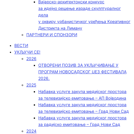
Вајарско-архитектонски конкурс
за идејно решење израде скулптуралног
дела
у оквиру урбанистичког уређења Креативног
Дистрикта на Лиману
ПАРТНЕРИ И СПОНЗОРИ
ВЕСТИ
УКЉУЧИ СЕ!
2026
ОТВОРЕНИ ПОЗИВ ЗА УКЉУЧИВАЊЕ У
ПРОГРАМ НОВОСАДСКОГ ЏЕЗ ФЕСТИВАЛА
2026.
2025
Набавка услуге закупа медијског простора
за телевизијско емитовање – АП Војводинa
Набавка услуге закупа медијског простора
за телевизијско емитовање – Град Нови Сад
Набавка услуге закупа медијског простора
за радијско емитовање – Град Нови Сад
2024