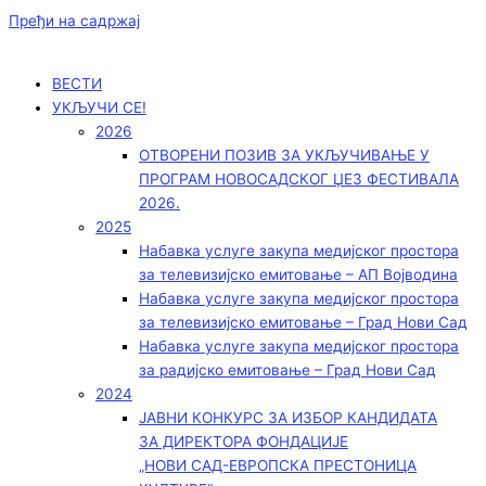
Пређи на садржај
ВЕСТИ
УКЉУЧИ СЕ!
2026
ОТВОРЕНИ ПОЗИВ ЗА УКЉУЧИВАЊЕ У
ПРОГРАМ НОВОСАДСКОГ ЏЕЗ ФЕСТИВАЛА
2026.
2025
Набавка услуге закупа медијског простора
за телевизијско емитовање – АП Војводинa
Набавка услуге закупа медијског простора
за телевизијско емитовање – Град Нови Сад
Набавка услуге закупа медијског простора
за радијско емитовање – Град Нови Сад
2024
ЈАВНИ КОНКУРС ЗА ИЗБОР КАНДИДАТА
ЗА ДИРЕКТОРА ФОНДАЦИЈЕ
„НОВИ САД-ЕВРОПСКА ПРЕСТОНИЦА