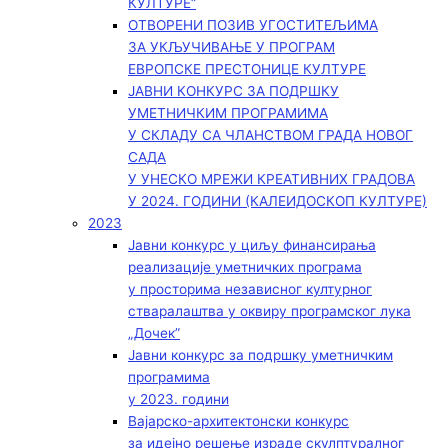
КУЛТУРЕ“
ОТВОРЕНИ ПОЗИВ УГОСТИТЕЉИМА
ЗА УКЉУЧИВАЊЕ У ПРОГРАМ
ЕВРОПСКЕ ПРЕСТОНИЦЕ КУЛТУРЕ
ЈАВНИ КОНКУРС ЗА ПОДРШКУ
УМЕТНИЧКИМ ПРОГРАМИМА
У СКЛАДУ СА ЧЛАНСТВОМ ГРАДА НОВОГ
САДА
У УНЕСКО МРЕЖИ КРЕАТИВНИХ ГРАДОВА
У 2024. ГОДИНИ (КАЛЕИДОСКОП КУЛТУРЕ)
2023
Јавни конкурс у циљу финансирања
реализације уметничких програма
у просторима независног културног
стваралаштва у оквиру програмског лука
„Дочек”
Јавни конкурс за подршку уметничким
програмима
у 2023. години
Вајарско-архитектонски конкурс
за идејно решење израде скулптуралног