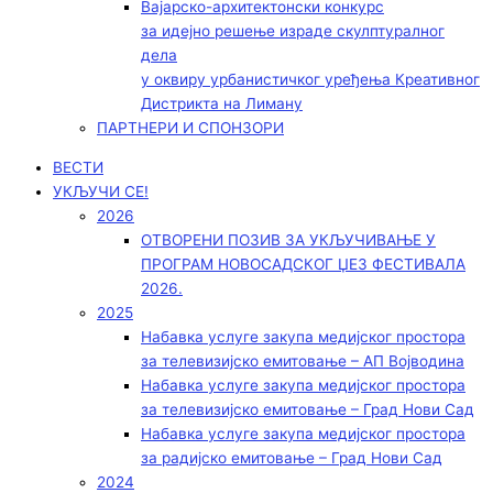
Вајарско-архитектонски конкурс
за идејно решење израде скулптуралног
дела
у оквиру урбанистичког уређења Креативног
Дистрикта на Лиману
ПАРТНЕРИ И СПОНЗОРИ
ВЕСТИ
УКЉУЧИ СЕ!
2026
ОТВОРЕНИ ПОЗИВ ЗА УКЉУЧИВАЊЕ У
ПРОГРАМ НОВОСАДСКОГ ЏЕЗ ФЕСТИВАЛА
2026.
2025
Набавка услуге закупа медијског простора
за телевизијско емитовање – АП Војводинa
Набавка услуге закупа медијског простора
за телевизијско емитовање – Град Нови Сад
Набавка услуге закупа медијског простора
за радијско емитовање – Град Нови Сад
2024