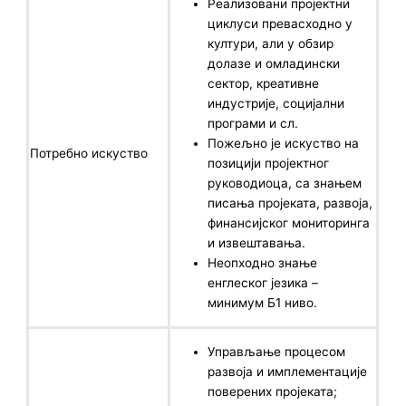
Реализовани пројектни
циклуси превасходно у
култури, али у обзир
долазе и омладински
сектор, креативне
индустрије, социјални
програми и сл.
Пожељно је искуство на
Потребно искуство
позицији пројектног
руководиоца, са знањем
писања пројеката, развоја,
финансијског мониторинга
и извештавања.
Неопходно знање
енглеског језика –
минимум Б1 ниво.
Управљање процесом
развоја и имплементације
поверених пројеката;