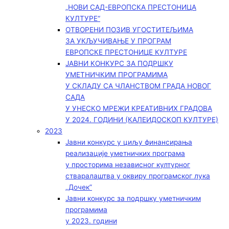
„НОВИ САД-ЕВРОПСКА ПРЕСТОНИЦА
КУЛТУРЕ“
ОТВОРЕНИ ПОЗИВ УГОСТИТЕЉИМА
ЗА УКЉУЧИВАЊЕ У ПРОГРАМ
ЕВРОПСКЕ ПРЕСТОНИЦЕ КУЛТУРЕ
ЈАВНИ КОНКУРС ЗА ПОДРШКУ
УМЕТНИЧКИМ ПРОГРАМИМА
У СКЛАДУ СА ЧЛАНСТВОМ ГРАДА НОВОГ
САДА
У УНЕСКО МРЕЖИ КРЕАТИВНИХ ГРАДОВА
У 2024. ГОДИНИ (КАЛЕИДОСКОП КУЛТУРЕ)
2023
Јавни конкурс у циљу финансирања
реализације уметничких програма
у просторима независног културног
стваралаштва у оквиру програмског лука
„Дочек”
Јавни конкурс за подршку уметничким
програмима
у 2023. години