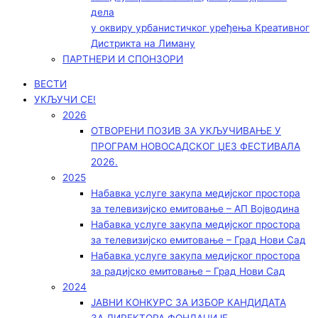
дела
у оквиру урбанистичког уређења Креативног
Дистрикта на Лиману
ПАРТНЕРИ И СПОНЗОРИ
ВЕСТИ
УКЉУЧИ СЕ!
2026
ОТВОРЕНИ ПОЗИВ ЗА УКЉУЧИВАЊЕ У
ПРОГРАМ НОВОСАДСКОГ ЏЕЗ ФЕСТИВАЛА
2026.
2025
Набавка услуге закупа медијског простора
за телевизијско емитовање – АП Војводинa
Набавка услуге закупа медијског простора
за телевизијско емитовање – Град Нови Сад
Набавка услуге закупа медијског простора
за радијско емитовање – Град Нови Сад
2024
ЈАВНИ КОНКУРС ЗА ИЗБОР КАНДИДАТА