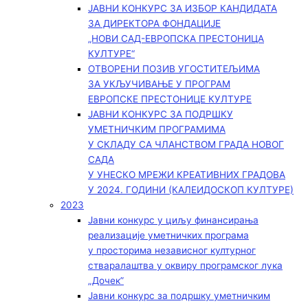
ЈАВНИ КОНКУРС ЗА ИЗБОР КАНДИДАТА
ЗА ДИРЕКТОРА ФОНДАЦИЈЕ
„НОВИ САД-ЕВРОПСКА ПРЕСТОНИЦА
КУЛТУРЕ“
ОТВОРЕНИ ПОЗИВ УГОСТИТЕЉИМА
ЗА УКЉУЧИВАЊЕ У ПРОГРАМ
ЕВРОПСКЕ ПРЕСТОНИЦЕ КУЛТУРЕ
ЈАВНИ КОНКУРС ЗА ПОДРШКУ
УМЕТНИЧКИМ ПРОГРАМИМА
У СКЛАДУ СА ЧЛАНСТВОМ ГРАДА НОВОГ
САДА
У УНЕСКО МРЕЖИ КРЕАТИВНИХ ГРАДОВА
У 2024. ГОДИНИ (КАЛЕИДОСКОП КУЛТУРЕ)
2023
Јавни конкурс у циљу финансирања
реализације уметничких програма
у просторима независног културног
стваралаштва у оквиру програмског лука
„Дочек”
Јавни конкурс за подршку уметничким