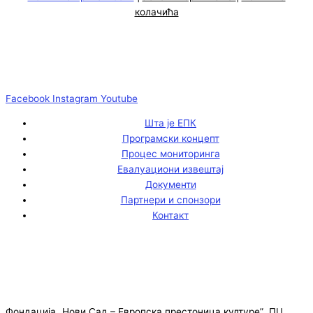
колачића
Facebook
Instagram
Youtube
Шта је ЕПК
Програмски концепт
Процес мониторинга
Евалуациони извештај
Документи
Партнери и спонзори
Контакт
Фондација „Нови Сад – Европска престоница културе” ПЦ