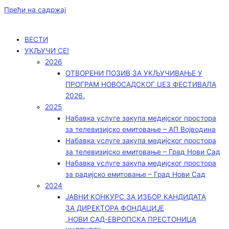
Пређи на садржај
ВЕСТИ
УКЉУЧИ СЕ!
2026
ОТВОРЕНИ ПОЗИВ ЗА УКЉУЧИВАЊЕ У
ПРОГРАМ НОВОСАДСКОГ ЏЕЗ ФЕСТИВАЛА
2026.
2025
Набавка услуге закупа медијског простора
за телевизијско емитовање – АП Војводинa
Набавка услуге закупа медијског простора
за телевизијско емитовање – Град Нови Сад
Набавка услуге закупа медијског простора
за радијско емитовање – Град Нови Сад
2024
ЈАВНИ КОНКУРС ЗА ИЗБОР КАНДИДАТА
ЗА ДИРЕКТОРА ФОНДАЦИЈЕ
„НОВИ САД-ЕВРОПСКА ПРЕСТОНИЦА