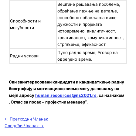
Вештине решавања проблема,
обраћање пажње на детаље,
способност обављања више
Способности и
дужности и пројеката
могућности
истовремено, аналитичност,
креативаност, комуникативност,
стрпљење, ефикасност.
Пуно радно време; Уговор на
Радни услови
одређено време.
Сви заинтересовани кандидати и кандидаткиње радну
биографију и мотивационо писмо могу да пошаљу на
мејл адресу
human.resources@ns2021.rs
, са назнаком
„Oглас за посао – пројектни менаџер“.
←
Претходни Чланак
Следећи Чланак
→