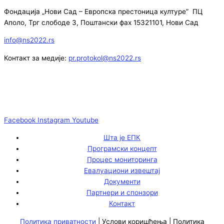
Фондација „Нови Сад – Европска престоница културе” ПЦ
Аполо, Трг слободе 3, Поштански фах 15321101, Нови Сад
info@ns2022.rs
Контакт за медије:
pr.protokol@ns2022.rs
Facebook
Instagram
Youtube
Шта је ЕПК
Програмски концепт
Процес мониторинга
Евалуациони извештај
Документи
Партнери и спонзори
Контакт
Политика приватности
|
Услови коришћења
|
Политика