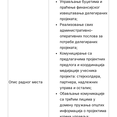
Управљање буџетима и
праћење финансијског
извештавања делегираних
пројеката;
Реализовање свих
административно-
оперативних послова за
потребе делегираних
пројеката;
Комуницирање са
предлагачима пројектних
предлога и координација
медијације учесника
пројекта: стејкхолдера,
Опис радног места
партнера, надлежних
управа и осталих;
Обављање комуникације
са трећим лицима у
домену пружања општих
информација о пројектима
којима управља;