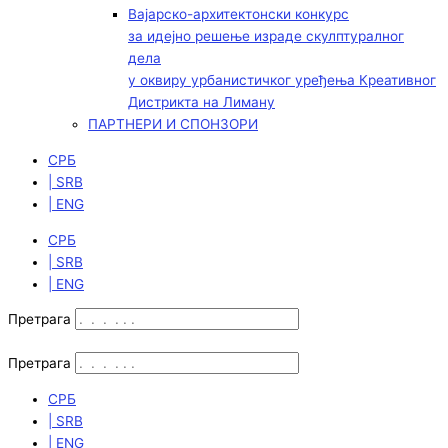
Вајарско-архитектонски конкурс
за идејно решење израде скулптуралног
дела
у оквиру урбанистичког уређења Креативног
Дистрикта на Лиману
ПАРТНЕРИ И СПОНЗОРИ
СРБ
| SRB
| ENG
СРБ
| SRB
| ENG
Претрага
Претрага
СРБ
| SRB
| ENG