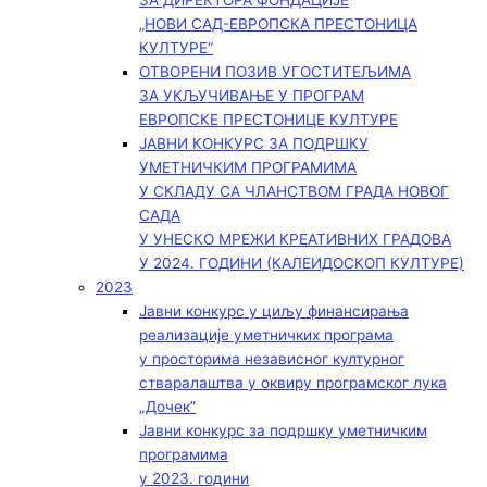
ЗА ДИРЕКТОРА ФОНДАЦИЈЕ
„НОВИ САД-ЕВРОПСКА ПРЕСТОНИЦА
КУЛТУРЕ“
ОТВОРЕНИ ПОЗИВ УГОСТИТЕЉИМА
ЗА УКЉУЧИВАЊЕ У ПРОГРАМ
ЕВРОПСКЕ ПРЕСТОНИЦЕ КУЛТУРЕ
ЈАВНИ КОНКУРС ЗА ПОДРШКУ
УМЕТНИЧКИМ ПРОГРАМИМА
У СКЛАДУ СА ЧЛАНСТВОМ ГРАДА НОВОГ
САДА
У УНЕСКО МРЕЖИ КРЕАТИВНИХ ГРАДОВА
У 2024. ГОДИНИ (КАЛЕИДОСКОП КУЛТУРЕ)
2023
Јавни конкурс у циљу финансирања
реализације уметничких програма
у просторима независног културног
стваралаштва у оквиру програмског лука
„Дочек”
Јавни конкурс за подршку уметничким
програмима
у 2023. години