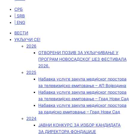
СРБ
| SRB
| ENG
ВЕСТИ
УКЉУЧИ СЕ!
2026
ОТВОРЕНИ ПОЗИВ ЗА УКЉУЧИВАЊЕ У
ПРОГРАМ НОВОСАДСКОГ ЏЕЗ ФЕСТИВАЛА
2026.
2025
Набавка услуге закупа медијског простора
за телевизијско емитовање – АП Војводинa
Набавка услуге закупа медијског простора
за телевизијско емитовање – Град Нови Сад
Набавка услуге закупа медијског простора
за радијско емитовање – Град Нови Сад
2024
ЈАВНИ КОНКУРС ЗА ИЗБОР КАНДИДАТА
ЗА ДИРЕКТОРА ФОНДАЦИЈЕ