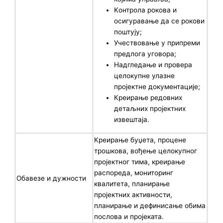
Kонтрола рокова и
осигуравање да се рокови
поштују;
Учествовање у припреми
предлога уговора;
Надгледање и провера
целокупне улазне
пројектне документације;
Креирање редовних
детаљних пројектних
извештаја.
Креирање буџета, процене
трошкова, вођење целокупног
пројектног тима, креирање
распореда, мониторинг
Обавезе и дужности
квалитета, планирање
пројектних активности,
планирање и дефинисање обима
послова и пројеката.