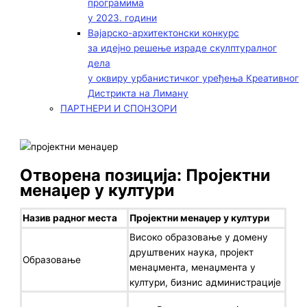
програмима
у 2023. години
Вајарско-архитектонски конкурс
за идејно решење израде скулптуралног
дела
у оквиру урбанистичког уређења Креативног
Дистрикта на Лиману
ПАРТНЕРИ И СПОНЗОРИ
Отворена позиција: Пројектни
менаџер у култури
Назив радног места
Пројектни менаџер у култури
Високо образовање у домену
друштвених наука, пројект
Образовање
менаџмента, менаџмента у
култури, бизнис администрације