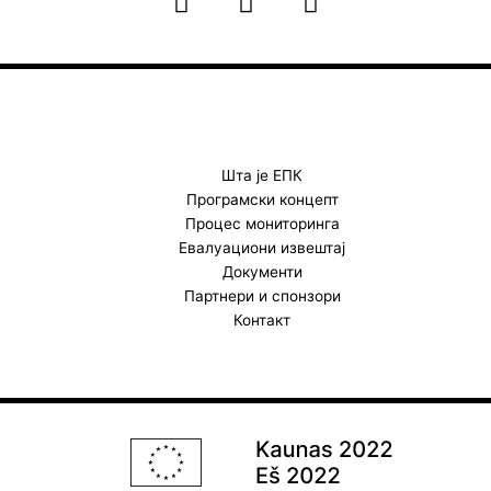
a
n
o
c
s
u
e
t
t
b
a
u
o
g
b
o
r
e
k
a
Шта је ЕПК
Програмски концепт
m
Процес мониторинга
Евалуациони извештај
Документи
Партнери и спонзори
Контакт