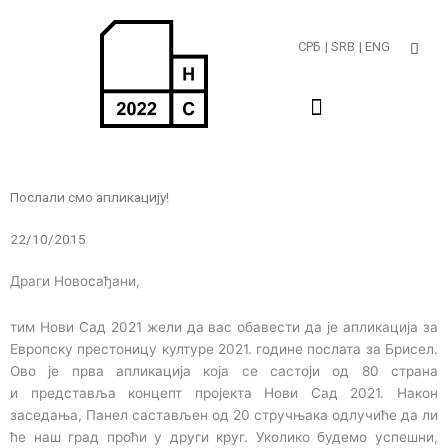
Пређи
на
СРБ
| SRB
| ENG
садржај
Послали смо апликацију!
22/10/2015
Драги Новосађани,
тим Нови Сад 2021 жели да вас обавести да је апликација за
Европску престоницу културе 2021. године послата за Брисел.
Ово је прва апликација која се састоји од 80 страна
и представља концепт пројекта Нови Сад 2021. Након
заседања, Панел састављен од 20 стручњака одлучиће да ли
ће наш град проћи у други круг. Уколико будемо успешни,