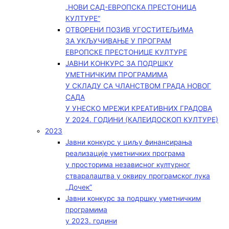
„НОВИ САД-ЕВРОПСКА ПРЕСТОНИЦА
КУЛТУРЕ“
ОТВОРЕНИ ПОЗИВ УГОСТИТЕЉИМА
ЗА УКЉУЧИВАЊЕ У ПРОГРАМ
ЕВРОПСКЕ ПРЕСТОНИЦЕ КУЛТУРЕ
ЈАВНИ КОНКУРС ЗА ПОДРШКУ
УМЕТНИЧКИМ ПРОГРАМИМА
У СКЛАДУ СА ЧЛАНСТВОМ ГРАДА НОВОГ
САДА
У УНЕСКО МРЕЖИ КРЕАТИВНИХ ГРАДОВА
У 2024. ГОДИНИ (КАЛЕИДОСКОП КУЛТУРЕ)
2023
Јавни конкурс у циљу финансирања
реализације уметничких програма
у просторима независног културног
стваралаштва у оквиру програмског лука
„Дочек”
Јавни конкурс за подршку уметничким
програмима
у 2023. години