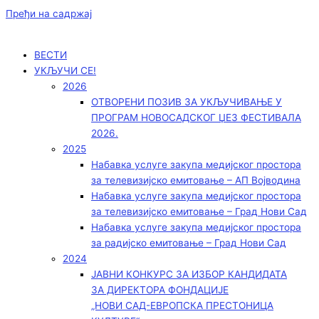
Пређи на садржај
ВЕСТИ
УКЉУЧИ СЕ!
2026
ОТВОРЕНИ ПОЗИВ ЗА УКЉУЧИВАЊЕ У
ПРОГРАМ НОВОСАДСКОГ ЏЕЗ ФЕСТИВАЛА
2026.
2025
Набавка услуге закупа медијског простора
за телевизијско емитовање – АП Војводинa
Набавка услуге закупа медијског простора
за телевизијско емитовање – Град Нови Сад
Набавка услуге закупа медијског простора
за радијско емитовање – Град Нови Сад
2024
ЈАВНИ КОНКУРС ЗА ИЗБОР КАНДИДАТА
ЗА ДИРЕКТОРА ФОНДАЦИЈЕ
„НОВИ САД-ЕВРОПСКА ПРЕСТОНИЦА