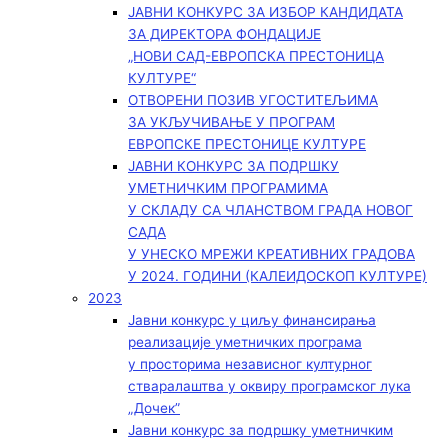
ЈАВНИ КОНКУРС ЗА ИЗБОР КАНДИДАТА
ЗА ДИРЕКТОРА ФОНДАЦИЈЕ
„НОВИ САД-ЕВРОПСКА ПРЕСТОНИЦА
КУЛТУРЕ“
ОТВОРЕНИ ПОЗИВ УГОСТИТЕЉИМА
ЗА УКЉУЧИВАЊЕ У ПРОГРАМ
ЕВРОПСКЕ ПРЕСТОНИЦЕ КУЛТУРЕ
ЈАВНИ КОНКУРС ЗА ПОДРШКУ
УМЕТНИЧКИМ ПРОГРАМИМА
У СКЛАДУ СА ЧЛАНСТВОМ ГРАДА НОВОГ
САДА
У УНЕСКО МРЕЖИ КРЕАТИВНИХ ГРАДОВА
У 2024. ГОДИНИ (КАЛЕИДОСКОП КУЛТУРЕ)
2023
Јавни конкурс у циљу финансирања
реализације уметничких програма
у просторима независног културног
стваралаштва у оквиру програмског лука
„Дочек”
Јавни конкурс за подршку уметничким