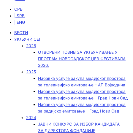
СРБ
| SRB
| ENG
ВЕСТИ
УКЉУЧИ СЕ!
2026
ОТВОРЕНИ ПОЗИВ ЗА УКЉУЧИВАЊЕ У
ПРОГРАМ НОВОСАДСКОГ ЏЕЗ ФЕСТИВАЛА
2026.
2025
Набавка услуге закупа медијског простора
за телевизијско емитовање – АП Војводинa
Набавка услуге закупа медијског простора
за телевизијско емитовање – Град Нови Сад
Набавка услуге закупа медијског простора
за радијско емитовање – Град Нови Сад
2024
ЈАВНИ КОНКУРС ЗА ИЗБОР КАНДИДАТА
ЗА ДИРЕКТОРА ФОНДАЦИЈЕ