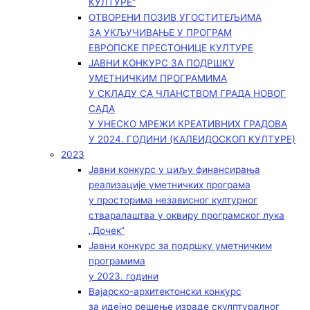
КУЛТУРЕ“
ОТВОРЕНИ ПОЗИВ УГОСТИТЕЉИМА
ЗА УКЉУЧИВАЊЕ У ПРОГРАМ
ЕВРОПСКЕ ПРЕСТОНИЦЕ КУЛТУРЕ
ЈАВНИ КОНКУРС ЗА ПОДРШКУ
УМЕТНИЧКИМ ПРОГРАМИМА
У СКЛАДУ СА ЧЛАНСТВОМ ГРАДА НОВОГ
САДА
У УНЕСКО МРЕЖИ КРЕАТИВНИХ ГРАДОВА
У 2024. ГОДИНИ (КАЛЕИДОСКОП КУЛТУРЕ)
2023
Јавни конкурс у циљу финансирања
реализације уметничких програма
у просторима независног културног
стваралаштва у оквиру програмског лука
„Дочек”
Јавни конкурс за подршку уметничким
програмима
у 2023. години
Вајарско-архитектонски конкурс
за идејно решење израде скулптуралног