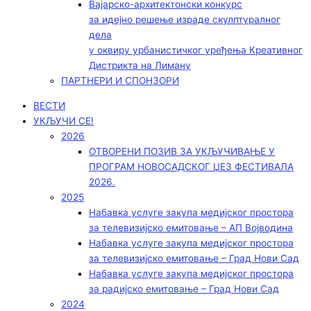
Вајарско-архитектонски конкурс
за идејно решење израде скулптуралног
дела
у оквиру урбанистичког уређења Креативног
Дистрикта на Лиману
ПАРТНЕРИ И СПОНЗОРИ
ВЕСТИ
УКЉУЧИ СЕ!
2026
ОТВОРЕНИ ПОЗИВ ЗА УКЉУЧИВАЊЕ У
ПРОГРАМ НОВОСАДСКОГ ЏЕЗ ФЕСТИВАЛА
2026.
2025
Набавка услуге закупа медијског простора
за телевизијско емитовање – АП Војводинa
Набавка услуге закупа медијског простора
за телевизијско емитовање – Град Нови Сад
Набавка услуге закупа медијског простора
за радијско емитовање – Град Нови Сад
2024