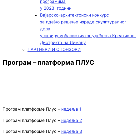
програмима
у 2023. години
Вајарско-архитектонски конкурс
за идејно решење израде скулптуралног
дела
у оквиру урбанистичког уређења Креативног
Дистрикта на Лиману
ПАРТНЕРИ И СПОНЗОРИ
Програм – платформа ПЛУС
Програм платформе Плус –
недеља 1
Програм платформе Плус –
недеља 2
Програм платформе Плус –
недеља 3