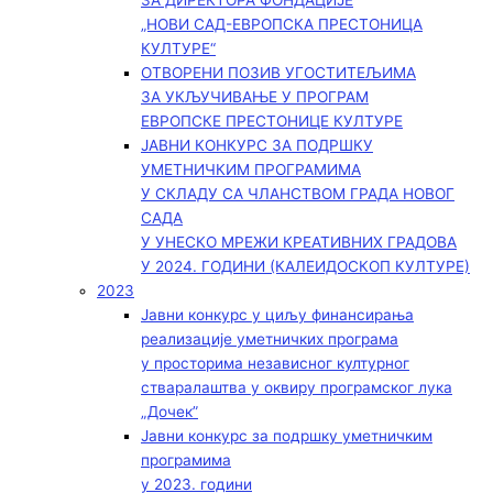
ЗА ДИРЕКТОРА ФОНДАЦИЈЕ
„НОВИ САД-ЕВРОПСКА ПРЕСТОНИЦА
КУЛТУРЕ“
ОТВОРЕНИ ПОЗИВ УГОСТИТЕЉИМА
ЗА УКЉУЧИВАЊЕ У ПРОГРАМ
ЕВРОПСКЕ ПРЕСТОНИЦЕ КУЛТУРЕ
ЈАВНИ КОНКУРС ЗА ПОДРШКУ
УМЕТНИЧКИМ ПРОГРАМИМА
У СКЛАДУ СА ЧЛАНСТВОМ ГРАДА НОВОГ
САДА
У УНЕСКО МРЕЖИ КРЕАТИВНИХ ГРАДОВА
У 2024. ГОДИНИ (КАЛЕИДОСКОП КУЛТУРЕ)
2023
Јавни конкурс у циљу финансирања
реализације уметничких програма
у просторима независног културног
стваралаштва у оквиру програмског лука
„Дочек”
Јавни конкурс за подршку уметничким
програмима
у 2023. години