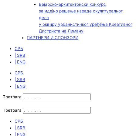
Вајарско-архитектонски конкурс
за идејно решење израде скулптуралног
дела
у оквиру урбанистичког уређења Креативног
Дистрикта на Лиману
ПАРТНЕРИ И СПОНЗОРИ
СРБ
| SRB
| ENG
СРБ
| SRB
| ENG
Претрага
Претрага
СРБ
| SRB
| ENG