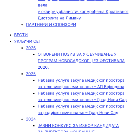
дела
у оквиру урбанистичког уређења Креативног
Дистрикта на Лиману
ПАРТНЕРИ И СПОНЗОРИ
ВЕСТИ
УКЉУЧИ СЕ!
2026
ОТВОРЕНИ ПОЗИВ ЗА УКЉУЧИВАЊЕ У
ПРОГРАМ НОВОСАДСКОГ ЏЕЗ ФЕСТИВАЛА
2026.
2025
Набавка услуге закупа медијског простора
за телевизијско емитовање – АП Војводинa
Набавка услуге закупа медијског простора
за телевизијско емитовање – Град Нови Сад
Набавка услуге закупа медијског простора
за радијско емитовање – Град Нови Сад
2024
ЈАВНИ КОНКУРС ЗА ИЗБОР КАНДИДАТА